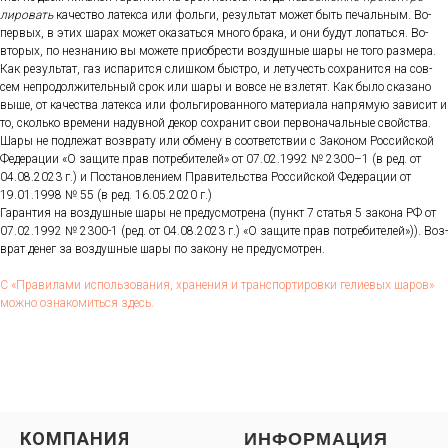
лиро­вать
ка­чес­тво ла­тек­са или фоль­ги, ре­зуль­тат мо­жет быть пе­чаль­ным. Во-
пер­вых, в этих ша­рах мо­жет ока­зать­ся мно­го бра­ка, и они бу­дут ло­пать­ся. Во-
вто­рых, по нез­на­нию вы мо­жете при­об­рести воз­душные ша­ры не то­го раз­ме­ра.
Как ре­зуль­тат, газ ис­па­рит­ся слиш­ком быс­тро, и ле­тучесть сох­ра­нит­ся на сов­
сем неп­ро­дол­жи­тель­ный срок или ша­ры и вов­се не взле­тят. Как бы­ло ска­зано
вы­ше, от ка­чес­тва ла­тек­са или фоль­ги­рован­но­го ма­тери­ала нап­ря­мую за­висит и
то, сколь­ко вре­мени на­дув­ной де­кор сох­ра­нит свои пер­во­началь­ные свой­ства.
Ша­ры не под­ле­жат воз­вра­ту или об­ме­ну в со­от­ветс­твии с За­коном Рос­сий­ской
Фе­дера­ции «О за­щите прав пот­ре­бите­лей» от 07.02.1992 № 2300–1 (в ред. от
04.08.2023 г.) и Пос­та­нов­ле­ни­ем Пра­витель­ства Рос­сий­ской Фе­дера­ции от
19.01.1998 № 55 (в ред. 16.05.2020 г.)
Га­ран­тия на воз­душные ша­ры не пре­дус­мотре­на (пункт 7 статья 5 за­кона РФ от
07.02.1992 № 2300-1 (ред. от 04.08.2023 г.) «О за­щите прав пот­ре­бите­лей»)). Воз­
врат де­нег за воз­душные ша­ры по за­кону не пре­дус­мотрен.
С «Пра­вила­ми ис­поль­зо­вания, хра­нения и тран­спор­ти­ров­ки ге­ли­евых ша­ров»
мож­но оз­на­комить­ся здесь.
КОМПАНИЯ
ИНФОРМАЦИЯ