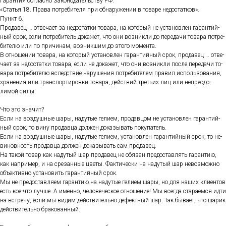
Га­ран­тия сог­ласно За­коно­датель­ству РФ.
«Статья 18. Пра­ва пот­ре­бите­ля при об­на­руже­нии в то­варе не­дос­татков».
Пункт 6.
Про­давец … от­ве­ча­ет за не­дос­татки то­вара, на ко­торый не ус­та­нов­лен га­ран­тий­
ный срок, ес­ли пот­ре­битель до­кажет, что они воз­никли до пе­реда­чи то­вара пот­ре­
бите­лю или по при­чинам, воз­никшим до это­го мо­мен­та.
В от­но­шении то­вара, на ко­торый ус­та­нов­лен га­ран­тий­ный срок, про­давец … от­ве­
ча­ет за не­дос­татки то­вара, ес­ли не до­кажет, что они воз­никли пос­ле пе­реда­чи то­
вара пот­ре­бите­лю вследс­твие на­руше­ния пот­ре­бите­лем пра­вил ис­поль­зо­вания,
хра­нения или тран­спор­ти­ров­ки то­вара, дей­ствий треть­их лиц или неп­ре­одо­
лимой си­лы
Что это зна­чит?
Ес­ли на воз­душные ша­ры, на­дутые ге­ли­ем, про­дав­цом не ус­та­нов­лен га­ран­тий­
ный срок, то ви­ну про­дав­ца дол­жен до­казы­вать по­купа­тель.
Ес­ли на воз­душные ша­ры, на­дутые ге­ли­ем, ус­та­нов­лен га­ран­тий­ный срок, то не­
винов­ность про­дав­ца дол­жен до­казы­вать сам про­давец.
На та­кой то­вар как на­дутый шар про­давец не обя­зан пре­дос­тавлять га­ран­тию,
как нап­ри­мер, и на сре­зан­ные цве­ты. Фак­ти­чес­ки на на­дутый шар не­воз­можно
объ­ек­тивно ус­та­новить га­ран­тий­ный срок.
Мы не пре­дос­тавля­ем га­ран­тию на на­дутые ге­ли­ем ша­ры, но для на­ших кли­ен­тов
есть кое-что луч­ше. А имен­но, че­лове­чес­кое от­но­шение! Мы всег­да ста­ра­ем­ся ид­ти
на встре­чу, ес­ли мы ви­дим дей­стви­тель­но де­фек­тный шар. Так бы­ва­ет, что ша­рик
дей­стви­тель­но бра­кован­ный.