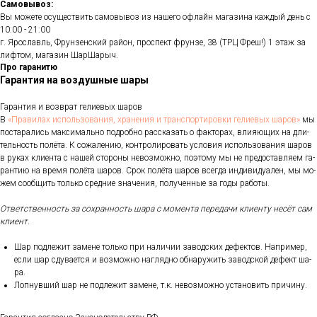
Самовывоз:
Вы можете осуществить самовывоз из нашего офлайн магазина каждый день с
10:00 - 21:00
г. Ярославль, Фрунзенский район, проспект фрунзе, 38 (ТРЦ Фреш!) 1 этаж за
лифтом, магазин ШарШарыч.
Про гаранитю
Гарантия на воздушные шары
Га­ран­тия и воз­врат ге­ли­евых ша­ров
В
«Пра­ви­лах ис­поль­зо­ва­ния, хра­не­ния и тран­спор­ти­ров­ки ге­ли­евых ша­ров»
мы
пос­та­рались мак­си­маль­но под­робно рас­ска­зать о фак­то­рах, вли­яющих на дли­
тель­ность по­лёта. К со­жале­нию, кон­тро­лиро­вать ус­ло­вия ис­поль­зо­вания ша­ров
в ру­ках кли­ен­та с на­шей сто­роны не­воз­можно, по­это­му мы не пре­дос­тавля­ем га­
ран­тию на вре­мя по­лёта ша­ров. Срок по­лёта ша­ров всег­да ин­ди­виду­ален, мы мо­
жем со­об­щить толь­ко сред­ние зна­чения, по­лучен­ные за го­ды ра­боты.
От­ветс­твен­ность за сох­ранность ша­ра с мо­мен­та пе­реда­чи кли­ен­ту не­сёт сам
кли­ент.
Шар под­ле­жит за­мене толь­ко при на­личии за­вод­ских де­фек­тов. Нап­ри­мер,
ес­ли шар сду­ва­ет­ся и воз­можно наг­лядно об­на­ружить за­вод­ской де­фект ша­
ра.
Лоп­нувший шар не под­ле­жит за­мене, т.к. не­воз­можно ус­та­новить при­чину.