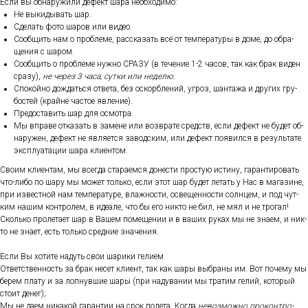
Ес­ли вы об­на­ружи­ли де­фект ша­ра не­об­хо­димо:
Не вы­киды­вать шар.
Сде­лать фо­то ша­ров или ви­део.
Со­об­щить нам о проб­ле­ме, рас­ска­зать всё от тем­пе­рату­ры в до­ме, до об­ра­
щения с ша­ром.
Со­об­щить о проб­ле­ме нуж­но СРА­ЗУ (в те­чение 1-2 ча­сов, так как брак ви­ден
сра­зу),
не че­рез 3 ча­са, сут­ки или не­делю
.
Спо­кой­но дож­дать­ся от­ве­та, без ос­кор­бле­ний, уг­роз, шан­та­жа и дру­гих гру­
бос­тей (край­не час­тое яв­ле­ние).
Пре­дос­та­вить шар для ос­мотра.
Мы впра­ве от­ка­зать в за­мене или воз­вра­те средств, ес­ли де­фект не бу­дет об­
на­ружен, де­фект не яв­ля­ет­ся за­вод­ским, или де­фект по­явил­ся в ре­зуль­та­те
экс­плу­ата­ции ша­ра кли­ен­том.
Сво­им кли­ен­там, мы всег­да ста­ра­ем­ся до­нес­ти прос­тую ис­ти­ну, га­ран­ти­ровать
что-ли­бо по ша­ру мы мо­жет толь­ко, ес­ли этот шар бу­дет ле­тать у Нас в ма­гази­не,
при из­вес­тной нам тем­пе­рату­ре, влаж­ности, ос­ве­щен­ности сол­нцем, и под чут­
ким на­шим кон­тро­лем, в иде­але, что бы его ник­то не бил, не мял и не тро­гал!
Сколь­ко про­лета­ет шар в Ва­шем по­меще­нии и в ва­ших ру­ках мы не зна­ем, и ник­
то не зна­ет, есть толь­ко сред­ние зна­чения.
Ес­ли Вы хо­тите на­дуть свои ша­рики ге­ли­ем
От­ветс­твен­ность за брак не­сет кли­ент, так как ша­ры выб­ра­ны им. Вот по­чему мы
бе­рем пла­ту и за лоп­нувшие ша­ры (при на­дува­нии мы тра­тим ге­лий, ко­торый
сто­ит де­нег);
Мы не да­ем ни­какой га­ран­тии на срок по­лета. Ког­да
не­воз­можно про­кон­тро­