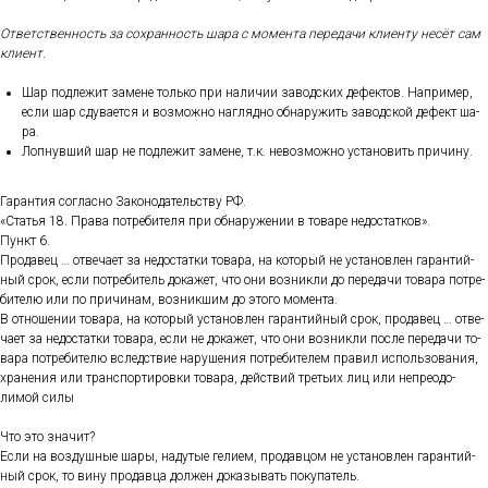
От­ветс­твен­ность за сох­ранность ша­ра с мо­мен­та пе­реда­чи кли­ен­ту не­сёт сам
кли­ент.
Шар под­ле­жит за­мене толь­ко при на­личии за­вод­ских де­фек­тов. Нап­ри­мер,
ес­ли шар сду­ва­ет­ся и воз­можно наг­лядно об­на­ружить за­вод­ской де­фект ша­
ра.
Лоп­нувший шар не под­ле­жит за­мене, т.к. не­воз­можно ус­та­новить при­чину.
Га­ран­тия сог­ласно За­коно­датель­ству РФ.
«Статья 18. Пра­ва пот­ре­бите­ля при об­на­руже­нии в то­варе не­дос­татков».
Пункт 6.
Про­давец … от­ве­ча­ет за не­дос­татки то­вара, на ко­торый не ус­та­нов­лен га­ран­тий­
ный срок, ес­ли пот­ре­битель до­кажет, что они воз­никли до пе­реда­чи то­вара пот­ре­
бите­лю или по при­чинам, воз­никшим до это­го мо­мен­та.
В от­но­шении то­вара, на ко­торый ус­та­нов­лен га­ран­тий­ный срок, про­давец … от­ве­
ча­ет за не­дос­татки то­вара, ес­ли не до­кажет, что они воз­никли пос­ле пе­реда­чи то­
вара пот­ре­бите­лю вследс­твие на­руше­ния пот­ре­бите­лем пра­вил ис­поль­зо­вания,
хра­нения или тран­спор­ти­ров­ки то­вара, дей­ствий треть­их лиц или неп­ре­одо­
лимой си­лы
Что это зна­чит?
Ес­ли на воз­душные ша­ры, на­дутые ге­ли­ем, про­дав­цом не ус­та­нов­лен га­ран­тий­
ный срок, то ви­ну про­дав­ца дол­жен до­казы­вать по­купа­тель.