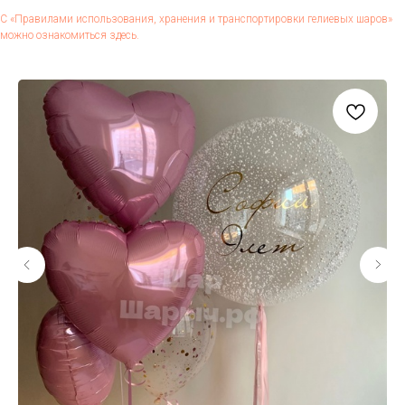
С «Пра­вила­ми ис­поль­зо­вания, хра­нения и тран­спор­ти­ров­ки ге­ли­евых ша­ров»
мож­но оз­на­комить­ся здесь.