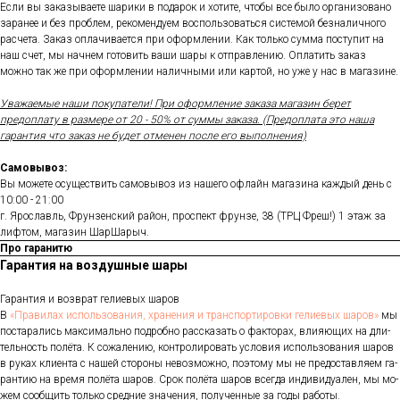
Если вы заказываете шарики в подарок и хотите, чтобы все было организовано
заранее и без проблем, рекомендуем воспользоваться системой безналичного
расчета. Заказ оплачивается при оформлении. Как только сумма поступит на
наш счет, мы начнем готовить ваши шары к отправлению. Оплатить заказ
можно так же при оформлении наличными или картой, но уже у нас в магазине.
Уважаемые наши покупатели! При оформление заказа магазин берет
предоплату в размере от 20 - 50% от суммы заказа. (Предоплата это наша
гарантия что заказ не будет отменен после его выполнения)
Самовывоз:
Вы можете осуществить самовывоз из нашего офлайн магазина каждый день с
10:00 - 21:00
г. Ярославль, Фрунзенский район, проспект фрунзе, 38 (ТРЦ Фреш!) 1 этаж за
лифтом, магазин ШарШарыч.
Про гаранитю
Гарантия на воздушные шары
Га­ран­тия и воз­врат ге­ли­евых ша­ров
В
«Пра­ви­лах ис­поль­зо­ва­ния, хра­не­ния и тран­спор­ти­ров­ки ге­ли­евых ша­ров»
мы
пос­та­рались мак­си­маль­но под­робно рас­ска­зать о фак­то­рах, вли­яющих на дли­
тель­ность по­лёта. К со­жале­нию, кон­тро­лиро­вать ус­ло­вия ис­поль­зо­вания ша­ров
в ру­ках кли­ен­та с на­шей сто­роны не­воз­можно, по­это­му мы не пре­дос­тавля­ем га­
ран­тию на вре­мя по­лёта ша­ров. Срок по­лёта ша­ров всег­да ин­ди­виду­ален, мы мо­
жем со­об­щить толь­ко сред­ние зна­чения, по­лучен­ные за го­ды ра­боты.