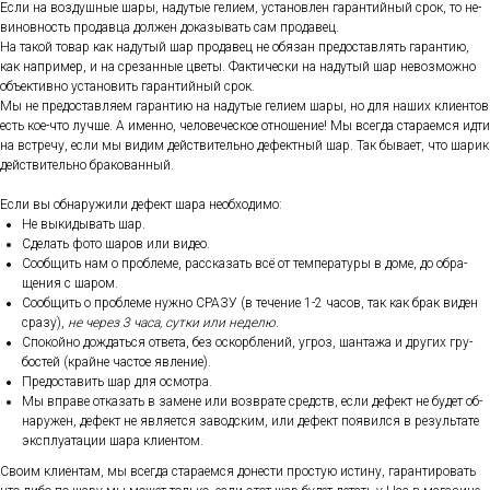
Ес­ли на воз­душные ша­ры, на­дутые ге­ли­ем, ус­та­нов­лен га­ран­тий­ный срок, то не­
винов­ность про­дав­ца дол­жен до­казы­вать сам про­давец.
На та­кой то­вар как на­дутый шар про­давец не обя­зан пре­дос­тавлять га­ран­тию,
как нап­ри­мер, и на сре­зан­ные цве­ты. Фак­ти­чес­ки на на­дутый шар не­воз­можно
объ­ек­тивно ус­та­новить га­ран­тий­ный срок.
Мы не пре­дос­тавля­ем га­ран­тию на на­дутые ге­ли­ем ша­ры, но для на­ших кли­ен­тов
есть кое-что луч­ше. А имен­но, че­лове­чес­кое от­но­шение! Мы всег­да ста­ра­ем­ся ид­ти
на встре­чу, ес­ли мы ви­дим дей­стви­тель­но де­фек­тный шар. Так бы­ва­ет, что ша­рик
дей­стви­тель­но бра­кован­ный.
Ес­ли вы об­на­ружи­ли де­фект ша­ра не­об­хо­димо:
Не вы­киды­вать шар.
Сде­лать фо­то ша­ров или ви­део.
Со­об­щить нам о проб­ле­ме, рас­ска­зать всё от тем­пе­рату­ры в до­ме, до об­ра­
щения с ша­ром.
Со­об­щить о проб­ле­ме нуж­но СРА­ЗУ (в те­чение 1-2 ча­сов, так как брак ви­ден
сра­зу),
не че­рез 3 ча­са, сут­ки или не­делю
.
Спо­кой­но дож­дать­ся от­ве­та, без ос­кор­бле­ний, уг­роз, шан­та­жа и дру­гих гру­
бос­тей (край­не час­тое яв­ле­ние).
Пре­дос­та­вить шар для ос­мотра.
Мы впра­ве от­ка­зать в за­мене или воз­вра­те средств, ес­ли де­фект не бу­дет об­
на­ружен, де­фект не яв­ля­ет­ся за­вод­ским, или де­фект по­явил­ся в ре­зуль­та­те
экс­плу­ата­ции ша­ра кли­ен­том.
Сво­им кли­ен­там, мы всег­да ста­ра­ем­ся до­нес­ти прос­тую ис­ти­ну, га­ран­ти­ровать