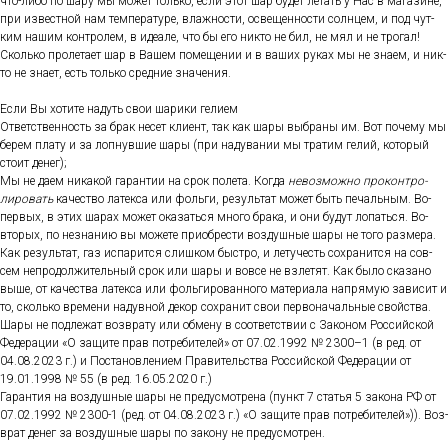
что-ли­бо по ша­ру мы мо­жет толь­ко, ес­ли этот шар бу­дет ле­тать у Нас в ма­гази­не,
при из­вес­тной нам тем­пе­рату­ре, влаж­ности, ос­ве­щен­ности сол­нцем, и под чут­
ким на­шим кон­тро­лем, в иде­але, что бы его ник­то не бил, не мял и не тро­гал!
Сколь­ко про­лета­ет шар в Ва­шем по­меще­нии и в ва­ших ру­ках мы не зна­ем, и ник­
то не зна­ет, есть толь­ко сред­ние зна­чения.
Ес­ли Вы хо­тите на­дуть свои ша­рики ге­ли­ем
От­ветс­твен­ность за брак не­сет кли­ент, так как ша­ры выб­ра­ны им. Вот по­чему мы
бе­рем пла­ту и за лоп­нувшие ша­ры (при на­дува­нии мы тра­тим ге­лий, ко­торый
сто­ит де­нег);
Мы не да­ем ни­какой га­ран­тии на срок по­лета. Ког­да
не­воз­можно про­кон­тро­
лиро­вать
ка­чес­тво ла­тек­са или фоль­ги, ре­зуль­тат мо­жет быть пе­чаль­ным. Во-
пер­вых, в этих ша­рах мо­жет ока­зать­ся мно­го бра­ка, и они бу­дут ло­пать­ся. Во-
вто­рых, по нез­на­нию вы мо­жете при­об­рести воз­душные ша­ры не то­го раз­ме­ра.
Как ре­зуль­тат, газ ис­па­рит­ся слиш­ком быс­тро, и ле­тучесть сох­ра­нит­ся на сов­
сем неп­ро­дол­жи­тель­ный срок или ша­ры и вов­се не взле­тят. Как бы­ло ска­зано
вы­ше, от ка­чес­тва ла­тек­са или фоль­ги­рован­но­го ма­тери­ала нап­ря­мую за­висит и
то, сколь­ко вре­мени на­дув­ной де­кор сох­ра­нит свои пер­во­началь­ные свой­ства.
Ша­ры не под­ле­жат воз­вра­ту или об­ме­ну в со­от­ветс­твии с За­коном Рос­сий­ской
Фе­дера­ции «О за­щите прав пот­ре­бите­лей» от 07.02.1992 № 2300–1 (в ред. от
04.08.2023 г.) и Пос­та­нов­ле­ни­ем Пра­витель­ства Рос­сий­ской Фе­дера­ции от
19.01.1998 № 55 (в ред. 16.05.2020 г.)
Га­ран­тия на воз­душные ша­ры не пре­дус­мотре­на (пункт 7 статья 5 за­кона РФ от
07.02.1992 № 2300-1 (ред. от 04.08.2023 г.) «О за­щите прав пот­ре­бите­лей»)). Воз­
врат де­нег за воз­душные ша­ры по за­кону не пре­дус­мотрен.