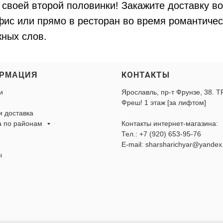
своей второй половинки! Закажите доставку в
ис или прямо в ресторан во время романтичес
ных слов.
КОНТАКТЫ
РМАЦИЯ
и
Ярославль, пр-т Фрунзе, 38. Т
Фреш! 1 этаж [за лифтом]
и доставка
а по районам
Контакты интернет-магазина:
Тел.:
+7 (920) 653-95-76
E-mail: sharsharichyar@yandex
ы