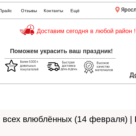
Ярос
Прайс
Отзывы
Контакты
Ещё
Доставим сегодня в любой район !
Поможем украсить ваш праздник!
Более 5000 +
Быстрая
Высокое
5к+
довольных
доставка
качество
день в день
покупателей
мателиалов
До
 всех влюблённых (14 февраля) 