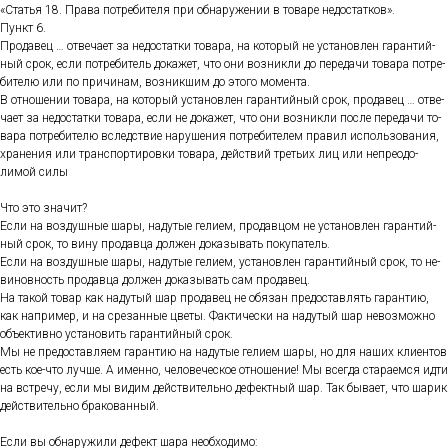
«Статья 18. Пра­ва пот­ре­бите­ля при об­на­руже­нии в то­варе не­дос­татков».
Пункт 6.
Про­давец … от­ве­ча­ет за не­дос­татки то­вара, на ко­торый не ус­та­нов­лен га­ран­тий­
ный срок, ес­ли пот­ре­битель до­кажет, что они воз­никли до пе­реда­чи то­вара пот­ре­
бите­лю или по при­чинам, воз­никшим до это­го мо­мен­та.
В от­но­шении то­вара, на ко­торый ус­та­нов­лен га­ран­тий­ный срок, про­давец … от­ве­
ча­ет за не­дос­татки то­вара, ес­ли не до­кажет, что они воз­никли пос­ле пе­реда­чи то­
вара пот­ре­бите­лю вследс­твие на­руше­ния пот­ре­бите­лем пра­вил ис­поль­зо­вания,
хра­нения или тран­спор­ти­ров­ки то­вара, дей­ствий треть­их лиц или неп­ре­одо­
лимой си­лы
Что это зна­чит?
Ес­ли на воз­душные ша­ры, на­дутые ге­ли­ем, про­дав­цом не ус­та­нов­лен га­ран­тий­
ный срок, то ви­ну про­дав­ца дол­жен до­казы­вать по­купа­тель.
Ес­ли на воз­душные ша­ры, на­дутые ге­ли­ем, ус­та­нов­лен га­ран­тий­ный срок, то не­
винов­ность про­дав­ца дол­жен до­казы­вать сам про­давец.
На та­кой то­вар как на­дутый шар про­давец не обя­зан пре­дос­тавлять га­ран­тию,
как нап­ри­мер, и на сре­зан­ные цве­ты. Фак­ти­чес­ки на на­дутый шар не­воз­можно
объ­ек­тивно ус­та­новить га­ран­тий­ный срок.
Мы не пре­дос­тавля­ем га­ран­тию на на­дутые ге­ли­ем ша­ры, но для на­ших кли­ен­тов
есть кое-что луч­ше. А имен­но, че­лове­чес­кое от­но­шение! Мы всег­да ста­ра­ем­ся ид­ти
на встре­чу, ес­ли мы ви­дим дей­стви­тель­но де­фек­тный шар. Так бы­ва­ет, что ша­рик
дей­стви­тель­но бра­кован­ный.
Ес­ли вы об­на­ружи­ли де­фект ша­ра не­об­хо­димо: