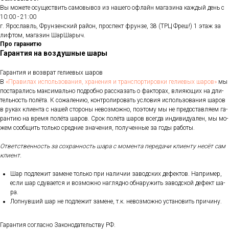
Вы можете осуществить самовывоз из нашего офлайн магазина каждый день с
10:00 - 21:00
г. Ярославль, Фрунзенский район, проспект фрунзе, 38 (ТРЦ Фреш!) 1 этаж за
лифтом, магазин ШарШарыч.
Про гаранитю
Гарантия на воздушные шары
Га­ран­тия и воз­врат ге­ли­евых ша­ров
В
«Пра­ви­лах ис­поль­зо­ва­ния, хра­не­ния и тран­спор­ти­ров­ки ге­ли­евых ша­ров»
мы
пос­та­рались мак­си­маль­но под­робно рас­ска­зать о фак­то­рах, вли­яющих на дли­
тель­ность по­лёта. К со­жале­нию, кон­тро­лиро­вать ус­ло­вия ис­поль­зо­вания ша­ров
в ру­ках кли­ен­та с на­шей сто­роны не­воз­можно, по­это­му мы не пре­дос­тавля­ем га­
ран­тию на вре­мя по­лёта ша­ров. Срок по­лёта ша­ров всег­да ин­ди­виду­ален, мы мо­
жем со­об­щить толь­ко сред­ние зна­чения, по­лучен­ные за го­ды ра­боты.
От­ветс­твен­ность за сох­ранность ша­ра с мо­мен­та пе­реда­чи кли­ен­ту не­сёт сам
кли­ент.
Шар под­ле­жит за­мене толь­ко при на­личии за­вод­ских де­фек­тов. Нап­ри­мер,
ес­ли шар сду­ва­ет­ся и воз­можно наг­лядно об­на­ружить за­вод­ской де­фект ша­
ра.
Лоп­нувший шар не под­ле­жит за­мене, т.к. не­воз­можно ус­та­новить при­чину.
Га­ран­тия сог­ласно За­коно­датель­ству РФ.