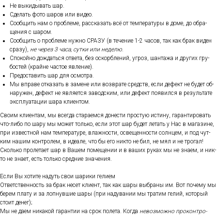
Не вы­киды­вать шар.
Сде­лать фо­то ша­ров или ви­део.
Со­об­щить нам о проб­ле­ме, рас­ска­зать всё от тем­пе­рату­ры в до­ме, до об­ра­
щения с ша­ром.
Со­об­щить о проб­ле­ме нуж­но СРА­ЗУ (в те­чение 1-2 ча­сов, так как брак ви­ден
сра­зу),
не че­рез 3 ча­са, сут­ки или не­делю
.
Спо­кой­но дож­дать­ся от­ве­та, без ос­кор­бле­ний, уг­роз, шан­та­жа и дру­гих гру­
бос­тей (край­не час­тое яв­ле­ние).
Пре­дос­та­вить шар для ос­мотра.
Мы впра­ве от­ка­зать в за­мене или воз­вра­те средств, ес­ли де­фект не бу­дет об­
на­ружен, де­фект не яв­ля­ет­ся за­вод­ским, или де­фект по­явил­ся в ре­зуль­та­те
экс­плу­ата­ции ша­ра кли­ен­том.
Сво­им кли­ен­там, мы всег­да ста­ра­ем­ся до­нес­ти прос­тую ис­ти­ну, га­ран­ти­ровать
что-ли­бо по ша­ру мы мо­жет толь­ко, ес­ли этот шар бу­дет ле­тать у Нас в ма­гази­не,
при из­вес­тной нам тем­пе­рату­ре, влаж­ности, ос­ве­щен­ности сол­нцем, и под чут­
ким на­шим кон­тро­лем, в иде­але, что бы его ник­то не бил, не мял и не тро­гал!
Сколь­ко про­лета­ет шар в Ва­шем по­меще­нии и в ва­ших ру­ках мы не зна­ем, и ник­
то не зна­ет, есть толь­ко сред­ние зна­чения.
Ес­ли Вы хо­тите на­дуть свои ша­рики ге­ли­ем
От­ветс­твен­ность за брак не­сет кли­ент, так как ша­ры выб­ра­ны им. Вот по­чему мы
бе­рем пла­ту и за лоп­нувшие ша­ры (при на­дува­нии мы тра­тим ге­лий, ко­торый
сто­ит де­нег);
Мы не да­ем ни­какой га­ран­тии на срок по­лета. Ког­да
не­воз­можно про­кон­тро­