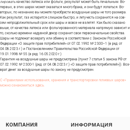
лиро­вать
ка­чес­тво ла­тек­са или фоль­ги, ре­зуль­тат мо­жет быть пе­чаль­ным. Во-
пер­вых, в этих ша­рах мо­жет ока­зать­ся мно­го бра­ка, и они бу­дут ло­пать­ся. Во-
вто­рых, по нез­на­нию вы мо­жете при­об­рести воз­душные ша­ры не то­го раз­ме­ра.
Как ре­зуль­тат, газ ис­па­рит­ся слиш­ком быс­тро, и ле­тучесть сох­ра­нит­ся на сов­
сем неп­ро­дол­жи­тель­ный срок или ша­ры и вов­се не взле­тят. Как бы­ло ска­зано
вы­ше, от ка­чес­тва ла­тек­са или фоль­ги­рован­но­го ма­тери­ала нап­ря­мую за­висит и
то, сколь­ко вре­мени на­дув­ной де­кор сох­ра­нит свои пер­во­началь­ные свой­ства.
Ша­ры не под­ле­жат воз­вра­ту или об­ме­ну в со­от­ветс­твии с За­коном Рос­сий­ской
Фе­дера­ции «О за­щите прав пот­ре­бите­лей» от 07.02.1992 № 2300–1 (в ред. от
04.08.2023 г.) и Пос­та­нов­ле­ни­ем Пра­витель­ства Рос­сий­ской Фе­дера­ции от
19.01.1998 № 55 (в ред. 16.05.2020 г.)
Га­ран­тия на воз­душные ша­ры не пре­дус­мотре­на (пункт 7 статья 5 за­кона РФ от
07.02.1992 № 2300-1 (ред. от 04.08.2023 г.) «О за­щите прав пот­ре­бите­лей»)). Воз­
врат де­нег за воз­душные ша­ры по за­кону не пре­дус­мотрен.
С «Пра­вила­ми ис­поль­зо­вания, хра­нения и тран­спор­ти­ров­ки ге­ли­евых ша­ров»
мож­но оз­на­комить­ся здесь.
КОМПАНИЯ
ИНФОРМАЦИЯ