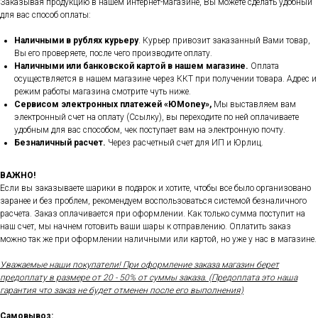
Заказывая продукцию в нашем интернет-магазине, Вы можете сделать удобный
для вас способ оплаты:
Наличными в рублях курьеру
. Курьер привозит заказанный Вами товар,
Вы его проверяете, после чего производите оплату.
Наличными или банковской картой в нашем магазине.
Оплата
осуществляется в нашем магазине через ККТ при получении товара. Адрес и
режим работы магазина смотрите чуть ниже.
Сервисом электронных платежей
«ЮMoney»,
Мы выставляем вам
электронный счет на оплату (Ссылку), вы переходите по ней оплачиваете
удобным для вас способом, чек поступает вам на электронную почту.
Безналичный расчет.
Через расчетный счет для ИП и Юрлиц.
ВАЖНО!
Если вы заказываете шарики в подарок и хотите, чтобы все было организовано
заранее и без проблем, рекомендуем воспользоваться системой безналичного
расчета. Заказ оплачивается при оформлении. Как только сумма поступит на
наш счет, мы начнем готовить ваши шары к отправлению. Оплатить заказ
можно так же при оформлении наличными или картой, но уже у нас в магазине.
Уважаемые наши покупатели! При оформление заказа магазин берет
предоплату в размере от 20 - 50% от суммы заказа. (Предоплата это наша
гарантия что заказ не будет отменен после его выполнения)
Самовывоз: