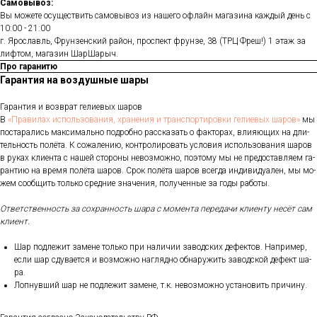
Самовывоз:
Вы можете осуществить самовывоз из нашего офлайн магазина каждый день с
10:00 - 21:00
г. Ярославль, Фрунзенский район, проспект фрунзе, 38 (ТРЦ Фреш!) 1 этаж за
лифтом, магазин ШарШарыч.
Про гаранитю
Гарантия на воздушные шары
Га­ран­тия и воз­врат ге­ли­евых ша­ров
В
«Пра­ви­лах ис­поль­зо­ва­ния, хра­не­ния и тран­спор­ти­ров­ки ге­ли­евых ша­ров»
мы
пос­та­рались мак­си­маль­но под­робно рас­ска­зать о фак­то­рах, вли­яющих на дли­
тель­ность по­лёта. К со­жале­нию, кон­тро­лиро­вать ус­ло­вия ис­поль­зо­вания ша­ров
в ру­ках кли­ен­та с на­шей сто­роны не­воз­можно, по­это­му мы не пре­дос­тавля­ем га­
ран­тию на вре­мя по­лёта ша­ров. Срок по­лёта ша­ров всег­да ин­ди­виду­ален, мы мо­
жем со­об­щить толь­ко сред­ние зна­чения, по­лучен­ные за го­ды ра­боты.
От­ветс­твен­ность за сох­ранность ша­ра с мо­мен­та пе­реда­чи кли­ен­ту не­сёт сам
кли­ент.
Шар под­ле­жит за­мене толь­ко при на­личии за­вод­ских де­фек­тов. Нап­ри­мер,
ес­ли шар сду­ва­ет­ся и воз­можно наг­лядно об­на­ружить за­вод­ской де­фект ша­
ра.
Лоп­нувший шар не под­ле­жит за­мене, т.к. не­воз­можно ус­та­новить при­чину.