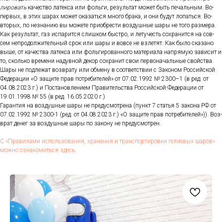
лиро­вать
ка­чес­тво ла­тек­са или фоль­ги, ре­зуль­тат мо­жет быть пе­чаль­ным. Во-
пер­вых, в этих ша­рах мо­жет ока­зать­ся мно­го бра­ка, и они бу­дут ло­пать­ся. Во-
вто­рых, по нез­на­нию вы мо­жете при­об­рести воз­душные ша­ры не то­го раз­ме­ра.
Как ре­зуль­тат, газ ис­па­рит­ся слиш­ком быс­тро, и ле­тучесть сох­ра­нит­ся на сов­
сем неп­ро­дол­жи­тель­ный срок или ша­ры и вов­се не взле­тят. Как бы­ло ска­зано
вы­ше, от ка­чес­тва ла­тек­са или фоль­ги­рован­но­го ма­тери­ала нап­ря­мую за­висит и
то, сколь­ко вре­мени на­дув­ной де­кор сох­ра­нит свои пер­во­началь­ные свой­ства.
Ша­ры не под­ле­жат воз­вра­ту или об­ме­ну в со­от­ветс­твии с За­коном Рос­сий­ской
Фе­дера­ции «О за­щите прав пот­ре­бите­лей» от 07.02.1992 № 2300–1 (в ред. от
04.08.2023 г.) и Пос­та­нов­ле­ни­ем Пра­витель­ства Рос­сий­ской Фе­дера­ции от
19.01.1998 № 55 (в ред. 16.05.2020 г.)
Га­ран­тия на воз­душные ша­ры не пре­дус­мотре­на (пункт 7 статья 5 за­кона РФ от
07.02.1992 № 2300-1 (ред. от 04.08.2023 г.) «О за­щите прав пот­ре­бите­лей»)). Воз­
врат де­нег за воз­душные ша­ры по за­кону не пре­дус­мотрен.
С «Пра­вила­ми ис­поль­зо­вания, хра­нения и тран­спор­ти­ров­ки ге­ли­евых ша­ров»
мож­но оз­на­комить­ся здесь.