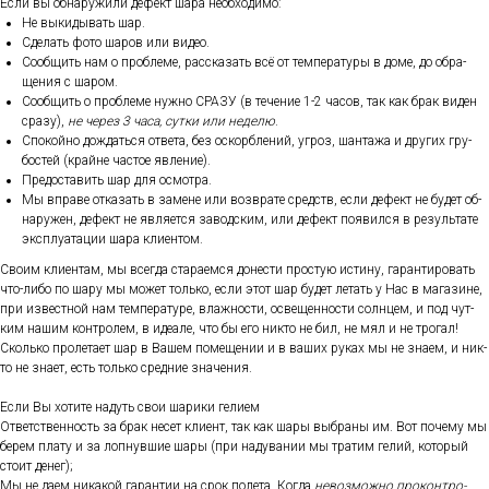
Ес­ли вы об­на­ружи­ли де­фект ша­ра не­об­хо­димо:
Не вы­киды­вать шар.
Сде­лать фо­то ша­ров или ви­део.
Со­об­щить нам о проб­ле­ме, рас­ска­зать всё от тем­пе­рату­ры в до­ме, до об­ра­
щения с ша­ром.
Со­об­щить о проб­ле­ме нуж­но СРА­ЗУ (в те­чение 1-2 ча­сов, так как брак ви­ден
сра­зу),
не че­рез 3 ча­са, сут­ки или не­делю
.
Спо­кой­но дож­дать­ся от­ве­та, без ос­кор­бле­ний, уг­роз, шан­та­жа и дру­гих гру­
бос­тей (край­не час­тое яв­ле­ние).
Пре­дос­та­вить шар для ос­мотра.
Мы впра­ве от­ка­зать в за­мене или воз­вра­те средств, ес­ли де­фект не бу­дет об­
на­ружен, де­фект не яв­ля­ет­ся за­вод­ским, или де­фект по­явил­ся в ре­зуль­та­те
экс­плу­ата­ции ша­ра кли­ен­том.
Сво­им кли­ен­там, мы всег­да ста­ра­ем­ся до­нес­ти прос­тую ис­ти­ну, га­ран­ти­ровать
что-ли­бо по ша­ру мы мо­жет толь­ко, ес­ли этот шар бу­дет ле­тать у Нас в ма­гази­не,
при из­вес­тной нам тем­пе­рату­ре, влаж­ности, ос­ве­щен­ности сол­нцем, и под чут­
ким на­шим кон­тро­лем, в иде­але, что бы его ник­то не бил, не мял и не тро­гал!
Сколь­ко про­лета­ет шар в Ва­шем по­меще­нии и в ва­ших ру­ках мы не зна­ем, и ник­
то не зна­ет, есть толь­ко сред­ние зна­чения.
Ес­ли Вы хо­тите на­дуть свои ша­рики ге­ли­ем
От­ветс­твен­ность за брак не­сет кли­ент, так как ша­ры выб­ра­ны им. Вот по­чему мы
бе­рем пла­ту и за лоп­нувшие ша­ры (при на­дува­нии мы тра­тим ге­лий, ко­торый
сто­ит де­нег);
Мы не да­ем ни­какой га­ран­тии на срок по­лета. Ког­да
не­воз­можно про­кон­тро­