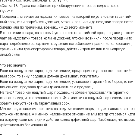
Га­ран­тия сог­ласно За­коно­датель­ству РФ.
«Статья 18. Пра­ва пот­ре­бите­ля при об­на­руже­нии в то­варе не­дос­татков».
Пункт 6.
Про­давец … от­ве­ча­ет за не­дос­татки то­вара, на ко­торый не ус­та­нов­лен га­ран­тий­
ный срок, ес­ли пот­ре­битель до­кажет, что они воз­никли до пе­реда­чи то­вара пот­ре­
бите­лю или по при­чинам, воз­никшим до это­го мо­мен­та.
В от­но­шении то­вара, на ко­торый ус­та­нов­лен га­ран­тий­ный срок, про­давец … от­ве­
ча­ет за не­дос­татки то­вара, ес­ли не до­кажет, что они воз­никли пос­ле пе­реда­чи то­
вара пот­ре­бите­лю вследс­твие на­руше­ния пот­ре­бите­лем пра­вил ис­поль­зо­вания,
хра­нения или тран­спор­ти­ров­ки то­вара, дей­ствий треть­их лиц или неп­ре­одо­
лимой си­лы
Что это зна­чит?
Ес­ли на воз­душные ша­ры, на­дутые ге­ли­ем, про­дав­цом не ус­та­нов­лен га­ран­тий­
ный срок, то ви­ну про­дав­ца дол­жен до­казы­вать по­купа­тель.
Ес­ли на воз­душные ша­ры, на­дутые ге­ли­ем, ус­та­нов­лен га­ран­тий­ный срок, то не­
винов­ность про­дав­ца дол­жен до­казы­вать сам про­давец.
На та­кой то­вар как на­дутый шар про­давец не обя­зан пре­дос­тавлять га­ран­тию,
как нап­ри­мер, и на сре­зан­ные цве­ты. Фак­ти­чес­ки на на­дутый шар не­воз­можно
объ­ек­тивно ус­та­новить га­ран­тий­ный срок.
Мы не пре­дос­тавля­ем га­ран­тию на на­дутые ге­ли­ем ша­ры, но для на­ших кли­ен­тов
есть кое-что луч­ше. А имен­но, че­лове­чес­кое от­но­шение! Мы всег­да ста­ра­ем­ся ид­ти
на встре­чу, ес­ли мы ви­дим дей­стви­тель­но де­фек­тный шар. Так бы­ва­ет, что ша­рик
дей­стви­тель­но бра­кован­ный.