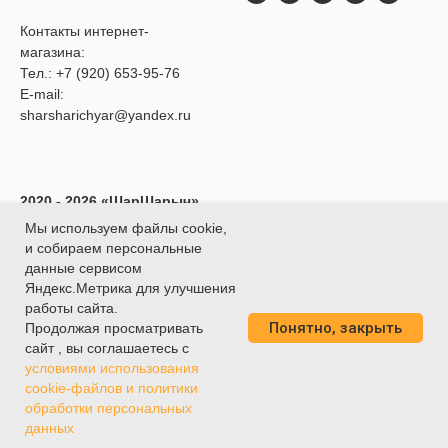
Контакты интернет-
магазина:
Тел.:
+7 (920) 653-95-76
E-mail:
sharsharichyar@yandex.ru
2020 - 2026 «ШарШарыч»
- Доставка воздушных
Мы используем файлы cookie,
шаров в Ярославле.
и собираем персональные
ИП Глибина Ксения
данные сервисом
Юрьевна
Яндекс.Метрика для улучшения
ИНН 760414438188
работы сайта.
Понятно, закрыть
О
ГРНИП 320762700039451
Продолжая просматривать
сайт , вы соглашаетесь с
условиями использования
cookie-файлов и политики
обработки персональных
Tilda
Made on
данных