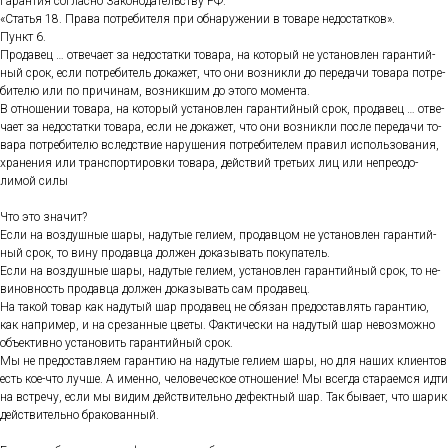
Га­ран­тия сог­ласно За­коно­датель­ству РФ.
«Статья 18. Пра­ва пот­ре­бите­ля при об­на­руже­нии в то­варе не­дос­татков».
Пункт 6.
Про­давец … от­ве­ча­ет за не­дос­татки то­вара, на ко­торый не ус­та­нов­лен га­ран­тий­
ный срок, ес­ли пот­ре­битель до­кажет, что они воз­никли до пе­реда­чи то­вара пот­ре­
бите­лю или по при­чинам, воз­никшим до это­го мо­мен­та.
В от­но­шении то­вара, на ко­торый ус­та­нов­лен га­ран­тий­ный срок, про­давец … от­ве­
ча­ет за не­дос­татки то­вара, ес­ли не до­кажет, что они воз­никли пос­ле пе­реда­чи то­
вара пот­ре­бите­лю вследс­твие на­руше­ния пот­ре­бите­лем пра­вил ис­поль­зо­вания,
хра­нения или тран­спор­ти­ров­ки то­вара, дей­ствий треть­их лиц или неп­ре­одо­
лимой си­лы
Что это зна­чит?
Ес­ли на воз­душные ша­ры, на­дутые ге­ли­ем, про­дав­цом не ус­та­нов­лен га­ран­тий­
ный срок, то ви­ну про­дав­ца дол­жен до­казы­вать по­купа­тель.
Ес­ли на воз­душные ша­ры, на­дутые ге­ли­ем, ус­та­нов­лен га­ран­тий­ный срок, то не­
винов­ность про­дав­ца дол­жен до­казы­вать сам про­давец.
На та­кой то­вар как на­дутый шар про­давец не обя­зан пре­дос­тавлять га­ран­тию,
как нап­ри­мер, и на сре­зан­ные цве­ты. Фак­ти­чес­ки на на­дутый шар не­воз­можно
объ­ек­тивно ус­та­новить га­ран­тий­ный срок.
Мы не пре­дос­тавля­ем га­ран­тию на на­дутые ге­ли­ем ша­ры, но для на­ших кли­ен­тов
есть кое-что луч­ше. А имен­но, че­лове­чес­кое от­но­шение! Мы всег­да ста­ра­ем­ся ид­ти
на встре­чу, ес­ли мы ви­дим дей­стви­тель­но де­фек­тный шар. Так бы­ва­ет, что ша­рик
дей­стви­тель­но бра­кован­ный.