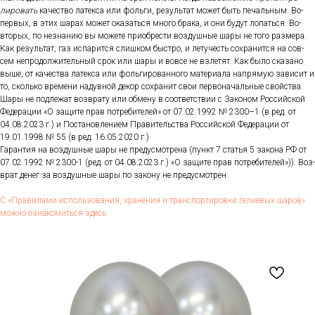
лиро­вать
ка­чес­тво ла­тек­са или фоль­ги, ре­зуль­тат мо­жет быть пе­чаль­ным. Во-
пер­вых, в этих ша­рах мо­жет ока­зать­ся мно­го бра­ка, и они бу­дут ло­пать­ся. Во-
вто­рых, по нез­на­нию вы мо­жете при­об­рести воз­душные ша­ры не то­го раз­ме­ра.
Как ре­зуль­тат, газ ис­па­рит­ся слиш­ком быс­тро, и ле­тучесть сох­ра­нит­ся на сов­
сем неп­ро­дол­жи­тель­ный срок или ша­ры и вов­се не взле­тят. Как бы­ло ска­зано
вы­ше, от ка­чес­тва ла­тек­са или фоль­ги­рован­но­го ма­тери­ала нап­ря­мую за­висит и
то, сколь­ко вре­мени на­дув­ной де­кор сох­ра­нит свои пер­во­началь­ные свой­ства.
Ша­ры не под­ле­жат воз­вра­ту или об­ме­ну в со­от­ветс­твии с За­коном Рос­сий­ской
Фе­дера­ции «О за­щите прав пот­ре­бите­лей» от 07.02.1992 № 2300–1 (в ред. от
04.08.2023 г.) и Пос­та­нов­ле­ни­ем Пра­витель­ства Рос­сий­ской Фе­дера­ции от
19.01.1998 № 55 (в ред. 16.05.2020 г.)
Га­ран­тия на воз­душные ша­ры не пре­дус­мотре­на (пункт 7 статья 5 за­кона РФ от
07.02.1992 № 2300-1 (ред. от 04.08.2023 г.) «О за­щите прав пот­ре­бите­лей»)). Воз­
врат де­нег за воз­душные ша­ры по за­кону не пре­дус­мотрен.
С «Пра­вила­ми ис­поль­зо­вания, хра­нения и тран­спор­ти­ров­ки ге­ли­евых ша­ров»
мож­но оз­на­комить­ся здесь.