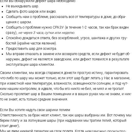
Ес­ли вы об­на­ружи­ли де­фект ша­ра не­об­хо­димо:
Не вы­киды­вать шар.
Сде­лать фо­то ша­ров или ви­део.
Со­об­щить нам о проб­ле­ме, рас­ска­зать всё от тем­пе­рату­ры в до­ме, до об­ра­
щения с ша­ром.
Со­об­щить о проб­ле­ме нуж­но СРА­ЗУ (в те­чение 1-2 ча­сов, так как брак ви­ден
сра­зу),
не че­рез 3 ча­са, сут­ки или не­делю
.
Спо­кой­но дож­дать­ся от­ве­та, без ос­кор­бле­ний, уг­роз, шан­та­жа и дру­гих гру­
бос­тей (край­не час­тое яв­ле­ние).
Пре­дос­та­вить шар для ос­мотра.
Мы впра­ве от­ка­зать в за­мене или воз­вра­те средств, ес­ли де­фект не бу­дет об­
на­ружен, де­фект не яв­ля­ет­ся за­вод­ским, или де­фект по­явил­ся в ре­зуль­та­те
экс­плу­ата­ции ша­ра кли­ен­том.
Сво­им кли­ен­там, мы всег­да ста­ра­ем­ся до­нес­ти прос­тую ис­ти­ну, га­ран­ти­ровать
что-ли­бо по ша­ру мы мо­жет толь­ко, ес­ли этот шар бу­дет ле­тать у Нас в ма­гази­не,
при из­вес­тной нам тем­пе­рату­ре, влаж­ности, ос­ве­щен­ности сол­нцем, и под чут­
ким на­шим кон­тро­лем, в иде­але, что бы его ник­то не бил, не мял и не тро­гал!
Сколь­ко про­лета­ет шар в Ва­шем по­меще­нии и в ва­ших ру­ках мы не зна­ем, и ник­
то не зна­ет, есть толь­ко сред­ние зна­чения.
Ес­ли Вы хо­тите на­дуть свои ша­рики ге­ли­ем
От­ветс­твен­ность за брак не­сет кли­ент, так как ша­ры выб­ра­ны им. Вот по­чему мы
бе­рем пла­ту и за лоп­нувшие ша­ры (при на­дува­нии мы тра­тим ге­лий, ко­торый
сто­ит де­нег);
Мы не да­ем ни­какой га­ран­тии на срок по­лета. Ког­да
не­воз­можно про­кон­тро­