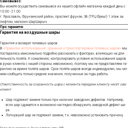
Самовывоз:
Вы можете осуществить самовывоз из нашего офлайн магазина каждый день с
10:00 - 21:00
г. Ярославль, Фрунзенский район, проспект фрунзе, 38 (ТРЦ Фреш!) 1 этаж за
лифтом, магазин ШарШарыч.
Про гаранитю
Гарантия на воздушные шары
Га­ран­тия и воз­врат ге­ли­евых ша­ров
В
«Пра­ви­лах ис­поль­зо­ва­ния, хра­не­ния и тран­спор­ти­ров­ки ге­ли­евых ша­ров»
мы
пос­та­рались мак­си­маль­но под­робно рас­ска­зать о фак­то­рах, вли­яющих на дли­
тель­ность по­лёта. К со­жале­нию, кон­тро­лиро­вать ус­ло­вия ис­поль­зо­вания ша­ров
в ру­ках кли­ен­та с на­шей сто­роны не­воз­можно, по­это­му мы не пре­дос­тавля­ем га­
ран­тию на вре­мя по­лёта ша­ров. Срок по­лёта ша­ров всег­да ин­ди­виду­ален, мы мо­
жем со­об­щить толь­ко сред­ние зна­чения, по­лучен­ные за го­ды ра­боты.
От­ветс­твен­ность за сох­ранность ша­ра с мо­мен­та пе­реда­чи кли­ен­ту не­сёт сам
кли­ент.
Шар под­ле­жит за­мене толь­ко при на­личии за­вод­ских де­фек­тов. Нап­ри­мер,
ес­ли шар сду­ва­ет­ся и воз­можно наг­лядно об­на­ружить за­вод­ской де­фект ша­
ра.
Лоп­нувший шар не под­ле­жит за­мене, т.к. не­воз­можно ус­та­новить при­чину.