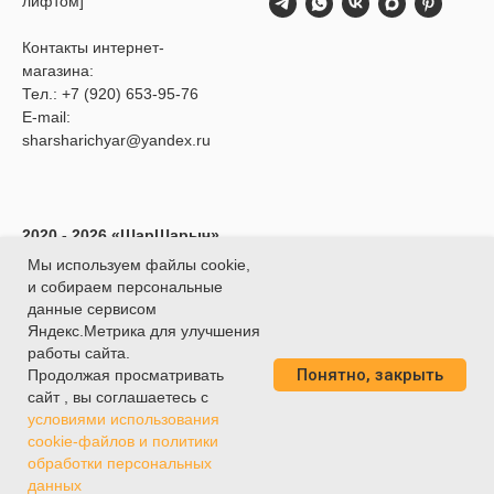
лифтом]
Контакты интернет-
магазина:
Тел.:
+7 (920) 653-95-76
E-mail:
sharsharichyar@yandex.ru
2020 - 2026 «ШарШарыч»
- Доставка воздушных
Мы используем файлы cookie,
шаров в Ярославле.
и собираем персональные
ИП Глибина Ксения
данные сервисом
Юрьевна
Яндекс.Метрика для улучшения
ИНН 760414438188
работы сайта.
Понятно, закрыть
О
ГРНИП 320762700039451
Продолжая просматривать
сайт , вы соглашаетесь с
условиями использования
cookie-файлов и политики
обработки персональных
Tilda
Made on
данных