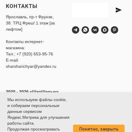
КОНТАКТЫ
Ярославль, пр-т Фрунзе,
38. ТРЦ Фреш! 1 этаж [за
лифтом]
Контакты интернет-
магазина:
Тел.:
+7 (920) 653-95-76
E-mail:
sharsharichyar@yandex.ru
2020 - 2026 «ШарШарыч»
- Доставка воздушных
Мы используем файлы cookie,
шаров в Ярославле.
и собираем персональные
ИП Глибина Ксения
данные сервисом
Юрьевна
Яндекс.Метрика для улучшения
ИНН 760414438188
работы сайта.
Понятно, закрыть
О
ГРНИП 320762700039451
Продолжая просматривать