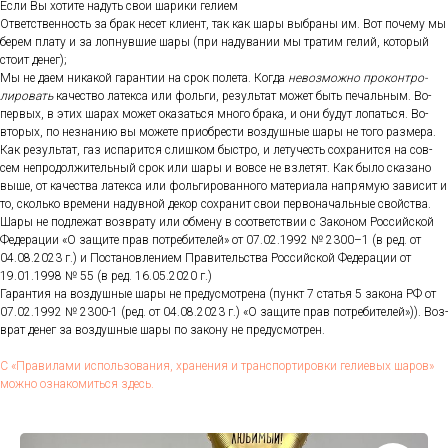
Ес­ли Вы хо­тите на­дуть свои ша­рики ге­ли­ем
От­ветс­твен­ность за брак не­сет кли­ент, так как ша­ры выб­ра­ны им. Вот по­чему мы
бе­рем пла­ту и за лоп­нувшие ша­ры (при на­дува­нии мы тра­тим ге­лий, ко­торый
сто­ит де­нег);
Мы не да­ем ни­какой га­ран­тии на срок по­лета. Ког­да
не­воз­можно про­кон­тро­
лиро­вать
ка­чес­тво ла­тек­са или фоль­ги, ре­зуль­тат мо­жет быть пе­чаль­ным. Во-
пер­вых, в этих ша­рах мо­жет ока­зать­ся мно­го бра­ка, и они бу­дут ло­пать­ся. Во-
вто­рых, по нез­на­нию вы мо­жете при­об­рести воз­душные ша­ры не то­го раз­ме­ра.
Как ре­зуль­тат, газ ис­па­рит­ся слиш­ком быс­тро, и ле­тучесть сох­ра­нит­ся на сов­
сем неп­ро­дол­жи­тель­ный срок или ша­ры и вов­се не взле­тят. Как бы­ло ска­зано
вы­ше, от ка­чес­тва ла­тек­са или фоль­ги­рован­но­го ма­тери­ала нап­ря­мую за­висит и
то, сколь­ко вре­мени на­дув­ной де­кор сох­ра­нит свои пер­во­началь­ные свой­ства.
Ша­ры не под­ле­жат воз­вра­ту или об­ме­ну в со­от­ветс­твии с За­коном Рос­сий­ской
Фе­дера­ции «О за­щите прав пот­ре­бите­лей» от 07.02.1992 № 2300–1 (в ред. от
04.08.2023 г.) и Пос­та­нов­ле­ни­ем Пра­витель­ства Рос­сий­ской Фе­дера­ции от
19.01.1998 № 55 (в ред. 16.05.2020 г.)
Га­ран­тия на воз­душные ша­ры не пре­дус­мотре­на (пункт 7 статья 5 за­кона РФ от
07.02.1992 № 2300-1 (ред. от 04.08.2023 г.) «О за­щите прав пот­ре­бите­лей»)). Воз­
врат де­нег за воз­душные ша­ры по за­кону не пре­дус­мотрен.
С «Пра­вила­ми ис­поль­зо­вания, хра­нения и тран­спор­ти­ров­ки ге­ли­евых ша­ров»
мож­но оз­на­комить­ся здесь.