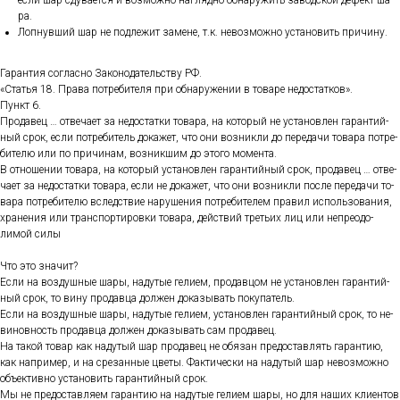
ес­ли шар сду­ва­ет­ся и воз­можно наг­лядно об­на­ружить за­вод­ской де­фект ша­
ра.
Лоп­нувший шар не под­ле­жит за­мене, т.к. не­воз­можно ус­та­новить при­чину.
Га­ран­тия сог­ласно За­коно­датель­ству РФ.
«Статья 18. Пра­ва пот­ре­бите­ля при об­на­руже­нии в то­варе не­дос­татков».
Пункт 6.
Про­давец … от­ве­ча­ет за не­дос­татки то­вара, на ко­торый не ус­та­нов­лен га­ран­тий­
ный срок, ес­ли пот­ре­битель до­кажет, что они воз­никли до пе­реда­чи то­вара пот­ре­
бите­лю или по при­чинам, воз­никшим до это­го мо­мен­та.
В от­но­шении то­вара, на ко­торый ус­та­нов­лен га­ран­тий­ный срок, про­давец … от­ве­
ча­ет за не­дос­татки то­вара, ес­ли не до­кажет, что они воз­никли пос­ле пе­реда­чи то­
вара пот­ре­бите­лю вследс­твие на­руше­ния пот­ре­бите­лем пра­вил ис­поль­зо­вания,
хра­нения или тран­спор­ти­ров­ки то­вара, дей­ствий треть­их лиц или неп­ре­одо­
лимой си­лы
Что это зна­чит?
Ес­ли на воз­душные ша­ры, на­дутые ге­ли­ем, про­дав­цом не ус­та­нов­лен га­ран­тий­
ный срок, то ви­ну про­дав­ца дол­жен до­казы­вать по­купа­тель.
Ес­ли на воз­душные ша­ры, на­дутые ге­ли­ем, ус­та­нов­лен га­ран­тий­ный срок, то не­
винов­ность про­дав­ца дол­жен до­казы­вать сам про­давец.
На та­кой то­вар как на­дутый шар про­давец не обя­зан пре­дос­тавлять га­ран­тию,
как нап­ри­мер, и на сре­зан­ные цве­ты. Фак­ти­чес­ки на на­дутый шар не­воз­можно
объ­ек­тивно ус­та­новить га­ран­тий­ный срок.
Мы не пре­дос­тавля­ем га­ран­тию на на­дутые ге­ли­ем ша­ры, но для на­ших кли­ен­тов