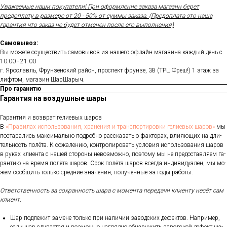
Уважаемые наши покупатели! При оформление заказа магазин берет
предоплату в размере от 20 - 50% от суммы заказа. (Предоплата это наша
гарантия что заказ не будет отменен после его выполнения)
Самовывоз:
Вы можете осуществить самовывоз из нашего офлайн магазина каждый день с
10:00 - 21:00
г. Ярославль, Фрунзенский район, проспект фрунзе, 38 (ТРЦ Фреш!) 1 этаж за
лифтом, магазин ШарШарыч.
Про гаранитю
Гарантия на воздушные шары
Га­ран­тия и воз­врат ге­ли­евых ша­ров
В
«Пра­ви­лах ис­поль­зо­ва­ния, хра­не­ния и тран­спор­ти­ров­ки ге­ли­евых ша­ров»
мы
пос­та­рались мак­си­маль­но под­робно рас­ска­зать о фак­то­рах, вли­яющих на дли­
тель­ность по­лёта. К со­жале­нию, кон­тро­лиро­вать ус­ло­вия ис­поль­зо­вания ша­ров
в ру­ках кли­ен­та с на­шей сто­роны не­воз­можно, по­это­му мы не пре­дос­тавля­ем га­
ран­тию на вре­мя по­лёта ша­ров. Срок по­лёта ша­ров всег­да ин­ди­виду­ален, мы мо­
жем со­об­щить толь­ко сред­ние зна­чения, по­лучен­ные за го­ды ра­боты.
От­ветс­твен­ность за сох­ранность ша­ра с мо­мен­та пе­реда­чи кли­ен­ту не­сёт сам
кли­ент.
Шар под­ле­жит за­мене толь­ко при на­личии за­вод­ских де­фек­тов. Нап­ри­мер,