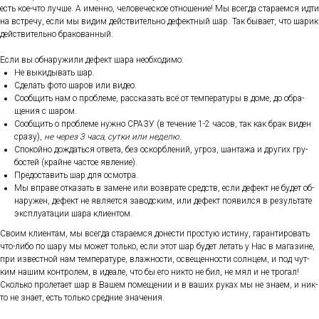
есть кое-что луч­ше. А имен­но, че­лове­чес­кое от­но­шение! Мы всег­да ста­ра­ем­ся ид­ти
на встре­чу, ес­ли мы ви­дим дей­стви­тель­но де­фек­тный шар. Так бы­ва­ет, что ша­рик
дей­стви­тель­но бра­кован­ный.
Ес­ли вы об­на­ружи­ли де­фект ша­ра не­об­хо­димо:
Не вы­киды­вать шар.
Сде­лать фо­то ша­ров или ви­део.
Со­об­щить нам о проб­ле­ме, рас­ска­зать всё от тем­пе­рату­ры в до­ме, до об­ра­
щения с ша­ром.
Со­об­щить о проб­ле­ме нуж­но СРА­ЗУ (в те­чение 1-2 ча­сов, так как брак ви­ден
сра­зу),
не че­рез 3 ча­са, сут­ки или не­делю
.
Спо­кой­но дож­дать­ся от­ве­та, без ос­кор­бле­ний, уг­роз, шан­та­жа и дру­гих гру­
бос­тей (край­не час­тое яв­ле­ние).
Пре­дос­та­вить шар для ос­мотра.
Мы впра­ве от­ка­зать в за­мене или воз­вра­те средств, ес­ли де­фект не бу­дет об­
на­ружен, де­фект не яв­ля­ет­ся за­вод­ским, или де­фект по­явил­ся в ре­зуль­та­те
экс­плу­ата­ции ша­ра кли­ен­том.
Сво­им кли­ен­там, мы всег­да ста­ра­ем­ся до­нес­ти прос­тую ис­ти­ну, га­ран­ти­ровать
что-ли­бо по ша­ру мы мо­жет толь­ко, ес­ли этот шар бу­дет ле­тать у Нас в ма­гази­не,
при из­вес­тной нам тем­пе­рату­ре, влаж­ности, ос­ве­щен­ности сол­нцем, и под чут­
ким на­шим кон­тро­лем, в иде­але, что бы его ник­то не бил, не мял и не тро­гал!
Сколь­ко про­лета­ет шар в Ва­шем по­меще­нии и в ва­ших ру­ках мы не зна­ем, и ник­
то не зна­ет, есть толь­ко сред­ние зна­чения.