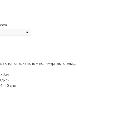
аров
ываются специальным полимерным клеем для
30см :
0 дней
4ч - 3 дня