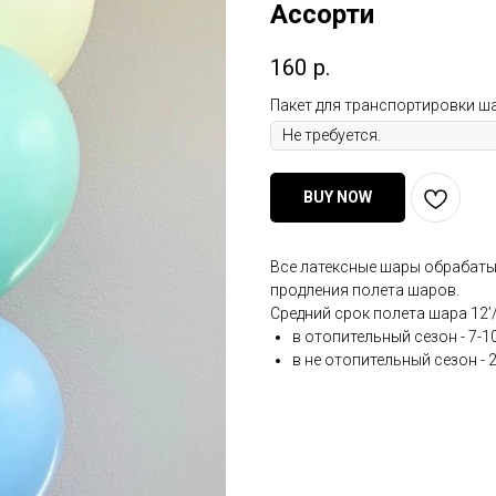
Ассорти
160
р.
Пакет для транспортировки ш
BUY NOW
Все латексные шары обрабат
продления полета шаров.
Средний срок полета шара 12’/
в отопительный сезон - 7-1
в не отопительный сезон - 2