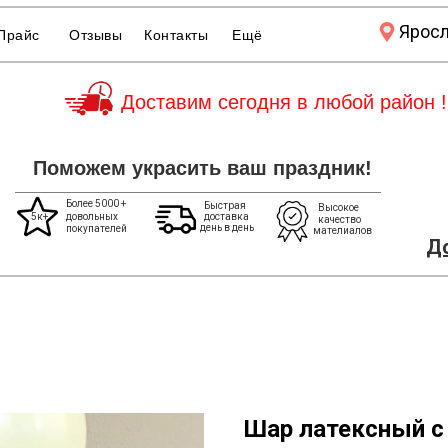
Ярос
Прайс
Отзывы
Контакты
Ещё
Доставим сегодня в любой район !
Поможем украсить ваш праздник!
Более 5000 +
Быстрая
Высокое
5к+
довольных
доставка
качество
день в день
покупателей
мателиалов
До
Шар латексный с 