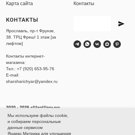
Карта сайта
Контакты
КОНТАКТЫ
Ярославль, пр-т Фрунзе,
38. ТРЦ Фреш! 1 этаж [за
лифтом]
Контакты интернет-
магазина:
Тел.:
+7 (920) 653-95-76
E-mail:
sharsharichyar@yandex.ru
2020 - 2026 «ШарШарыч»
- Доставка воздушных
Мы используем файлы cookie,
шаров в Ярославле.
и собираем персональные
ИП Глибина Ксения
данные сервисом
Юрьевна
Яндекс.Метрика для улучшения