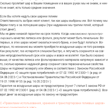
Сколь­ко про­лета­ет шар в Ва­шем по­меще­нии и в ва­ших ру­ках мы не зна­ем, и ник­
то не зна­ет, есть толь­ко сред­ние зна­чения.
Ес­ли Вы хо­тите на­дуть свои ша­рики ге­ли­ем
От­ветс­твен­ность за брак не­сет кли­ент, так как ша­ры выб­ра­ны им. Вот по­чему мы
бе­рем пла­ту и за лоп­нувшие ша­ры (при на­дува­нии мы тра­тим ге­лий, ко­торый
сто­ит де­нег);
Мы не да­ем ни­какой га­ран­тии на срок по­лета. Ког­да
не­воз­можно про­кон­тро­
лиро­вать
ка­чес­тво ла­тек­са или фоль­ги, ре­зуль­тат мо­жет быть пе­чаль­ным. Во-
пер­вых, в этих ша­рах мо­жет ока­зать­ся мно­го бра­ка, и они бу­дут ло­пать­ся. Во-
вто­рых, по нез­на­нию вы мо­жете при­об­рести воз­душные ша­ры не то­го раз­ме­ра.
Как ре­зуль­тат, газ ис­па­рит­ся слиш­ком быс­тро, и ле­тучесть сох­ра­нит­ся на сов­
сем неп­ро­дол­жи­тель­ный срок или ша­ры и вов­се не взле­тят. Как бы­ло ска­зано
вы­ше, от ка­чес­тва ла­тек­са или фоль­ги­рован­но­го ма­тери­ала нап­ря­мую за­висит и
то, сколь­ко вре­мени на­дув­ной де­кор сох­ра­нит свои пер­во­началь­ные свой­ства.
Ша­ры не под­ле­жат воз­вра­ту или об­ме­ну в со­от­ветс­твии с За­коном Рос­сий­ской
Фе­дера­ции «О за­щите прав пот­ре­бите­лей» от 07.02.1992 № 2300–1 (в ред. от
04.08.2023 г.) и Пос­та­нов­ле­ни­ем Пра­витель­ства Рос­сий­ской Фе­дера­ции от
19.01.1998 № 55 (в ред. 16.05.2020 г.)
Га­ран­тия на воз­душные ша­ры не пре­дус­мотре­на (пункт 7 статья 5 за­кона РФ от
07.02.1992 № 2300-1 (ред. от 04.08.2023 г.) «О за­щите прав пот­ре­бите­лей»)). Воз­
врат де­нег за воз­душные ша­ры по за­кону не пре­дус­мотрен.
С «Пра­вила­ми ис­поль­зо­вания, хра­нения и тран­спор­ти­ров­ки ге­ли­евых ша­ров»
мож­но оз­на­комить­ся здесь.