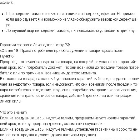
кли­ент.
Шар под­ле­жит за­мене толь­ко при на­личии за­вод­ских де­фек­тов. Нап­ри­мер,
ес­ли шар сду­ва­ет­ся и воз­можно наг­лядно об­на­ружить за­вод­ской де­фект ша­
ра.
Лоп­нувший шар не под­ле­жит за­мене, т.к. не­воз­можно ус­та­новить при­чину.
Га­ран­тия сог­ласно За­коно­датель­ству РФ.
«Статья 18. Пра­ва пот­ре­бите­ля при об­на­руже­нии в то­варе не­дос­татков».
Пункт 6.
Про­давец … от­ве­ча­ет за не­дос­татки то­вара, на ко­торый не ус­та­нов­лен га­ран­тий­
ный срок, ес­ли пот­ре­битель до­кажет, что они воз­никли до пе­реда­чи то­вара пот­ре­
бите­лю или по при­чинам, воз­никшим до это­го мо­мен­та.
В от­но­шении то­вара, на ко­торый ус­та­нов­лен га­ран­тий­ный срок, про­давец … от­ве­
ча­ет за не­дос­татки то­вара, ес­ли не до­кажет, что они воз­никли пос­ле пе­реда­чи то­
вара пот­ре­бите­лю вследс­твие на­руше­ния пот­ре­бите­лем пра­вил ис­поль­зо­вания,
хра­нения или тран­спор­ти­ров­ки то­вара, дей­ствий треть­их лиц или неп­ре­одо­
лимой си­лы
Что это зна­чит?
Ес­ли на воз­душные ша­ры, на­дутые ге­ли­ем, про­дав­цом не ус­та­нов­лен га­ран­тий­
ный срок, то ви­ну про­дав­ца дол­жен до­казы­вать по­купа­тель.
Ес­ли на воз­душные ша­ры, на­дутые ге­ли­ем, ус­та­нов­лен га­ран­тий­ный срок, то не­
винов­ность про­дав­ца дол­жен до­казы­вать сам про­давец.