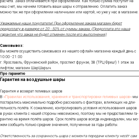
расчета. Заказ оплачивается при оформлении. Как только сумма поступит на
наш счет, мы начнем готовить ваши шары к отправлению. Оплатить заказ
можно так же при оформлении наличными или картой, но уже у нас в магазине.
Уважаемые наши покупатели! При оформление заказа магазин берет
предоплату в размере от 20 - 50% от суммы заказа. (Предоплата это наша
гарантия что заказ не будет отменен после его выполнения)
Самовывоз:
Вы можете осуществить самовывоз из нашего офлайн магазина каждый день с
10:00 - 21:00
г. Ярославль, Фрунзенский район, проспект фрунзе, 38 (ТРЦ Фреш!) 1 этаж за
лифтом, магазин ШарШарыч.
Про гаранитю
Гарантия на воздушные шары
Га­ран­тия и воз­врат ге­ли­евых ша­ров
В
«Пра­ви­лах ис­поль­зо­ва­ния, хра­не­ния и тран­спор­ти­ров­ки ге­ли­евых ша­ров»
мы
пос­та­рались мак­си­маль­но под­робно рас­ска­зать о фак­то­рах, вли­яющих на дли­
тель­ность по­лёта. К со­жале­нию, кон­тро­лиро­вать ус­ло­вия ис­поль­зо­вания ша­ров
в ру­ках кли­ен­та с на­шей сто­роны не­воз­можно, по­это­му мы не пре­дос­тавля­ем га­
ран­тию на вре­мя по­лёта ша­ров. Срок по­лёта ша­ров всег­да ин­ди­виду­ален, мы мо­
жем со­об­щить толь­ко сред­ние зна­чения, по­лучен­ные за го­ды ра­боты.
От­ветс­твен­ность за сох­ранность ша­ра с мо­мен­та пе­реда­чи кли­ен­ту не­сёт сам