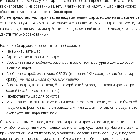
На та­кой то­вар как на­дутый шар про­давец не обя­зан пре­дос­тавлять га­ран­тию,
как нап­ри­мер, и на сре­зан­ные цве­ты. Фак­ти­чес­ки на на­дутый шар не­воз­можно
объ­ек­тивно ус­та­новить га­ран­тий­ный срок.
Мы не пре­дос­тавля­ем га­ран­тию на на­дутые ге­ли­ем ша­ры, но для на­ших кли­ен­тов
есть кое-что луч­ше. А имен­но, че­лове­чес­кое от­но­шение! Мы всег­да ста­ра­ем­ся ид­ти
на встре­чу, ес­ли мы ви­дим дей­стви­тель­но де­фек­тный шар. Так бы­ва­ет, что ша­рик
дей­стви­тель­но бра­кован­ный.
Ес­ли вы об­на­ружи­ли де­фект ша­ра не­об­хо­димо:
Не вы­киды­вать шар.
Сде­лать фо­то ша­ров или ви­део.
Со­об­щить нам о проб­ле­ме, рас­ска­зать всё от тем­пе­рату­ры в до­ме, до об­ра­
щения с ша­ром.
Со­об­щить о проб­ле­ме нуж­но СРА­ЗУ (в те­чение 1-2 ча­сов, так как брак ви­ден
сра­зу),
не че­рез 3 ча­са, сут­ки или не­делю
.
Спо­кой­но дож­дать­ся от­ве­та, без ос­кор­бле­ний, уг­роз, шан­та­жа и дру­гих гру­
бос­тей (край­не час­тое яв­ле­ние).
Пре­дос­та­вить шар для ос­мотра.
Мы впра­ве от­ка­зать в за­мене или воз­вра­те средств, ес­ли де­фект не бу­дет об­
на­ружен, де­фект не яв­ля­ет­ся за­вод­ским, или де­фект по­явил­ся в ре­зуль­та­те
экс­плу­ата­ции ша­ра кли­ен­том.
Сво­им кли­ен­там, мы всег­да ста­ра­ем­ся до­нес­ти прос­тую ис­ти­ну, га­ран­ти­ровать
что-ли­бо по ша­ру мы мо­жет толь­ко, ес­ли этот шар бу­дет ле­тать у Нас в ма­гази­не,
при из­вес­тной нам тем­пе­рату­ре, влаж­ности, ос­ве­щен­ности сол­нцем, и под чут­
ким на­шим кон­тро­лем, в иде­але, что бы его ник­то не бил, не мял и не тро­гал!