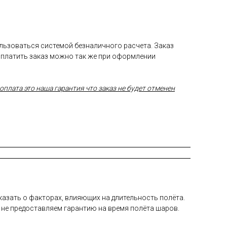
ользоваться системой безналичного расчета. Заказ
Оплатить заказ можно так же при оформлении
плата это наша гарантия что заказ не будет отменен
а­зать о фак­то­рах, вли­яющих на дли­тель­ность по­лёта.
 не пре­дос­тавля­ем га­ран­тию на вре­мя по­лёта ша­ров.