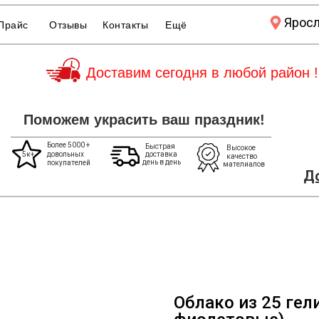
Ярос
Прайс
Отзывы
Контакты
Ещё
Доставим сегодня в любой район !
Поможем украсить ваш праздник!
Более 5000 +
Быстрая
Высокое
5к+
довольных
доставка
качество
день в день
покупателей
мателиалов
До
Облако из 25 гел