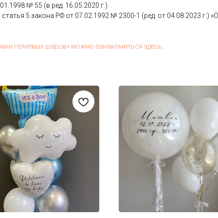
.01.1998 № 55 (в ред. 16.05.2020 г.)
 статья 5 за­кона РФ от 07.02.1992 № 2300-1 (ред. от 04.08.2023 г.) «О з
ов­ки ге­ли­евых ша­ров» мож­но оз­на­комить­ся здесь.