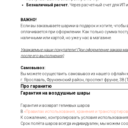
Безналичный расчет.
Через расчетный счет для ИП 
ВАЖНО!
Если вы заказываете шарики в подарок и хотите, чтобы
оплачивается при оформлении. Как только сумма посту
наличными или картой, но уже у нас в магазине.
Уважаемые наши покупатели! При оформление заказа магаз
после его выполнения)
Самовывоз:
Вы можете осуществить самовывоз из нашего офлайн ма
г. Ярославль, Фрунзенский район, проспект фрунзе, 38 
Про гаранитю
Гарантия на воздушные шары
Га­ран­тия и воз­врат ге­ли­евых ша­ров
В
«Пра­ви­лах ис­поль­зо­ва­ния, хра­не­ния и тран­спор­ти­ров
К со­жале­нию, кон­тро­лиро­вать ус­ло­вия ис­поль­зо­вания
Срок по­лёта ша­ров всег­да ин­ди­виду­ален, мы мо­жем со­о