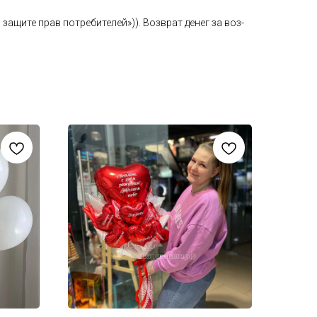
а­щите прав пот­ре­бите­лей»)). Воз­врат де­нег за воз­