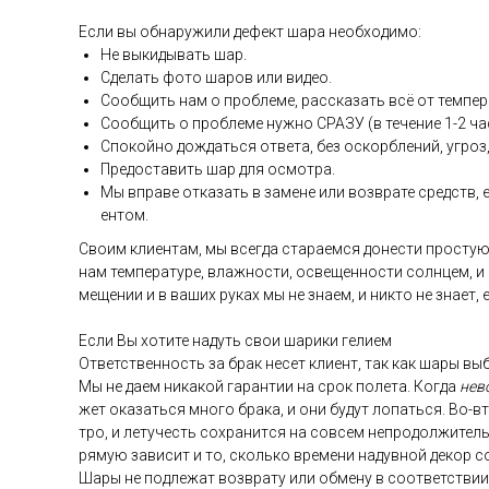
Ес­ли вы об­на­ружи­ли де­фект ша­ра не­об­хо­димо:
Не вы­киды­вать шар.
Сде­лать фо­то ша­ров или ви­део.
Со­об­щить нам о проб­ле­ме, рас­ска­зать всё от тем­пе­р
Со­об­щить о проб­ле­ме нуж­но СРА­ЗУ (в те­чение 1-2 ча­
Спо­кой­но дож­дать­ся от­ве­та, без ос­кор­бле­ний, уг­роз,
Пре­дос­та­вить шар для ос­мотра.
Мы впра­ве от­ка­зать в за­мене или воз­вра­те средств, ес
ен­том.
Сво­им кли­ен­там, мы всег­да ста­ра­ем­ся до­нес­ти прос­тую
нам тем­пе­рату­ре, влаж­ности, ос­ве­щен­ности сол­нцем, и
меще­нии и в ва­ших ру­ках мы не зна­ем, и ник­то не зна­ет,
Ес­ли Вы хо­тите на­дуть свои ша­рики ге­ли­ем
От­ветс­твен­ность за брак не­сет кли­ент, так как ша­ры выб
Мы не да­ем ни­какой га­ран­тии на срок по­лета. Ког­да
не­в
жет ока­зать­ся мно­го бра­ка, и они бу­дут ло­пать­ся. Во-в
тро, и ле­тучесть сох­ра­нит­ся на сов­сем неп­ро­дол­жи­тел
ря­мую за­висит и то, сколь­ко вре­мени на­дув­ной де­кор с
Ша­ры не под­ле­жат воз­вра­ту или об­ме­ну в со­от­ветс­тв