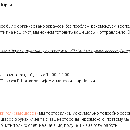
и Юрлиц.
 все было организовано заранее и без проблем, рекомендуем восп
пит на наш счет, мы начнем готовить ваши шары к отправлению. 
ин берет предоплату в размере от 20 - 50% от суммы заказа. (Предо
газина каждый день с 10:00 - 21:00
(ТРЦ Фреш!) 1 этаж за лифтом, магазин ШарШарыч.
­ки ге­ли­евых ша­ров»
мы пос­та­рались мак­си­маль­но под­робно рас­ск
 ша­ров в ру­ках кли­ен­та с на­шей сто­роны не­воз­можно, по­это­му мы
б­щить толь­ко сред­ние зна­чения, по­лучен­ные за го­ды ра­боты.