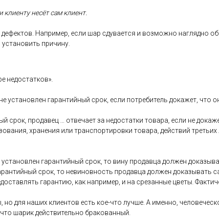
 кли­ен­ту не­сёт сам кли­ент.
де­фек­тов. Нап­ри­мер, ес­ли шар сду­ва­ет­ся и воз­можно наг­лядно об
 ус­та­новить при­чину.
ре не­дос­татков».
 не ус­та­нов­лен га­ран­тий­ный срок, ес­ли пот­ре­битель до­кажет, что 
ый срок, про­давец … от­ве­ча­ет за не­дос­татки то­вара, ес­ли не до­каж
зо­вания, хра­нения или тран­спор­ти­ров­ки то­вара, дей­ствий треть­их
ус­та­нов­лен га­ран­тий­ный срок, то ви­ну про­дав­ца дол­жен до­казы­ва
га­ран­тий­ный срок, то не­винов­ность про­дав­ца дол­жен до­казы­вать 
дос­тавлять га­ран­тию, как нап­ри­мер, и на сре­зан­ные цве­ты. Фак­ти­
, но для на­ших кли­ен­тов есть кое-что луч­ше. А имен­но, че­лове­чес­ко
 что ша­рик дей­стви­тель­но бра­кован­ный.