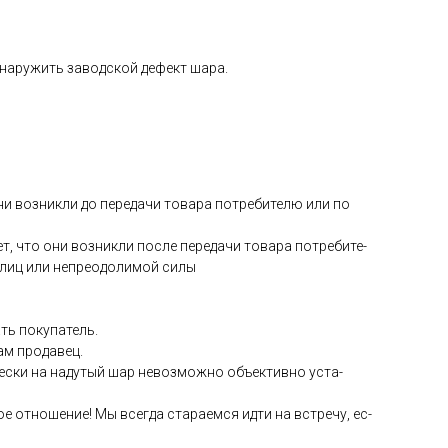
­на­ружить за­вод­ской де­фект ша­ра.
они воз­никли до пе­реда­чи то­вара пот­ре­бите­лю или по
ет, что они воз­никли пос­ле пе­реда­чи то­вара пот­ре­бите­
 лиц или неп­ре­одо­лимой си­лы
ть по­купа­тель.
сам про­давец.
чес­ки на на­дутый шар не­воз­можно объ­ек­тивно ус­та­
е от­но­шение! Мы всег­да ста­ра­ем­ся ид­ти на встре­чу, ес­