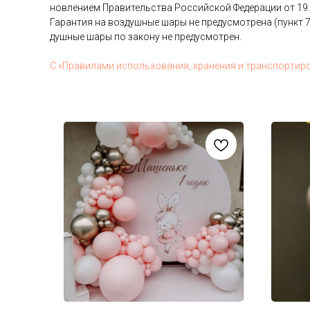
нов­ле­ни­ем Пра­витель­ства Рос­сий­ской Фе­дера­ции от 19
Га­ран­тия на воз­душные ша­ры не пре­дус­мотре­на (пункт 7
душные ша­ры по за­кону не пре­дус­мотрен.
С «Пра­вила­ми ис­поль­зо­вания, хра­нения и тран­спор­ти­р