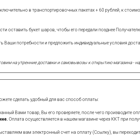
лючительно в транспортировочных пакетах + 60 рублей, к стоимо
сти оставить букет шаров, чтобы его передали позднее Получател
сть Ваши потребности и предложить индивидуальные условия дост
вим на утренние доставки и самовывозы к открытию магазина - над
ожете сделать удобный для вас способ оплаты:
занный Вами товар, Вы его проверяете, после чего производите опл
ине.
Оплата осуществляется в нашем магазине через ККТ при полу
ставляем вам электронный счет на оплату (Ссылку), вы переходит