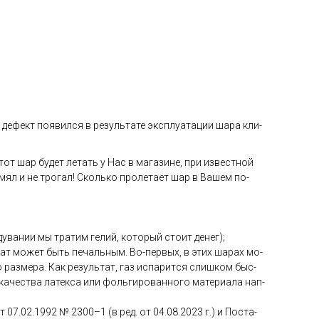
де­фект по­явил­ся в ре­зуль­та­те экс­плу­ата­ции ша­ра кли­
тот шар бу­дет ле­тать у Нас в ма­гази­не, при из­вес­тной
 мял и не тро­гал! Сколь­ко про­лета­ет шар в Ва­шем по­
ува­нии мы тра­тим ге­лий, ко­торый сто­ит де­нег);
­тат мо­жет быть пе­чаль­ным. Во-пер­вых, в этих ша­рах мо­
раз­ме­ра. Как ре­зуль­тат, газ ис­па­рит­ся слиш­ком быс­
ка­чес­тва ла­тек­са или фоль­ги­рован­но­го ма­тери­ала нап­
от 07.02.1992 № 2300–1 (в ред. от 04.08.2023 г.) и Пос­та­