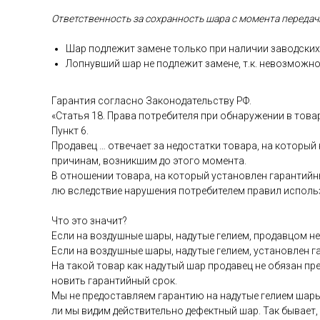
От­ветс­твен­ность за сох­ранность ша­ра с мо­мен­та пе­реда­чи
Шар под­ле­жит за­мене толь­ко при на­личии за­вод­ских 
Лоп­нувший шар не под­ле­жит за­мене, т.к. не­воз­можно
Га­ран­тия сог­ласно За­коно­датель­ству РФ.
«Статья 18. Пра­ва пот­ре­бите­ля при об­на­руже­нии в то­ва
Пункт 6.
Про­давец … от­ве­ча­ет за не­дос­татки то­вара, на ко­торый
при­чинам, воз­никшим до это­го мо­мен­та.
В от­но­шении то­вара, на ко­торый ус­та­нов­лен га­ран­тий­н
лю вследс­твие на­руше­ния пот­ре­бите­лем пра­вил ис­поль­
Что это зна­чит?
Ес­ли на воз­душные ша­ры, на­дутые ге­ли­ем, про­дав­цом не 
Ес­ли на воз­душные ша­ры, на­дутые ге­ли­ем, ус­та­нов­лен 
На та­кой то­вар как на­дутый шар про­давец не обя­зан пре­
новить га­ран­тий­ный срок.
Мы не пре­дос­тавля­ем га­ран­тию на на­дутые ге­ли­ем ша­ры
ли мы ви­дим дей­стви­тель­но де­фек­тный шар. Так бы­ва­ет,