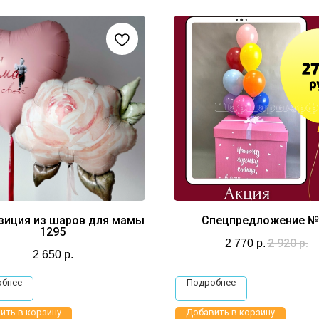
зиция из шаров для мамы
Спецпредложение №
1295
2 920
р.
2 770
р.
2 650
р.
обнее
Подробнее
ить в корзину
Добавить в корзину