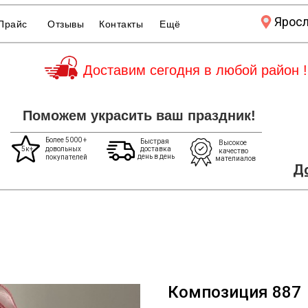
Ярос
Прайс
Отзывы
Контакты
Ещё
Доставим сегодня в любой район !
Поможем украсить ваш праздник!
Более 5000 +
Быстрая
Высокое
5к+
довольных
доставка
качество
день в день
покупателей
мателиалов
До
Композиция 887