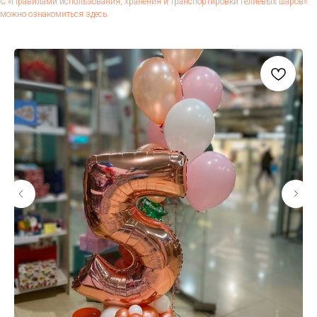
С «Пра­вила­ми ис­поль­зо­вания, хра­нения и тран­спор­ти­ров­ки ге­ли­евых ша­ров»
мож­но оз­на­комить­ся здесь.