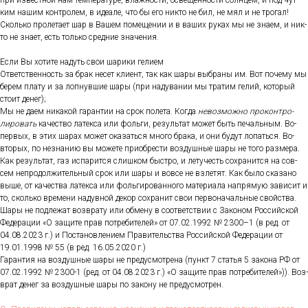
при из­вес­тной нам тем­пе­рату­ре, влаж­ности, ос­ве­щен­ности сол­нцем, и под чут­
ким на­шим кон­тро­лем, в иде­але, что бы его ник­то не бил, не мял и не тро­гал!
Сколь­ко про­лета­ет шар в Ва­шем по­меще­нии и в ва­ших ру­ках мы не зна­ем, и ник­
то не зна­ет, есть толь­ко сред­ние зна­чения.
Ес­ли Вы хо­тите на­дуть свои ша­рики ге­ли­ем
От­ветс­твен­ность за брак не­сет кли­ент, так как ша­ры выб­ра­ны им. Вот по­чему мы
бе­рем пла­ту и за лоп­нувшие ша­ры (при на­дува­нии мы тра­тим ге­лий, ко­торый
сто­ит де­нег);
Мы не да­ем ни­какой га­ран­тии на срок по­лета. Ког­да
не­воз­можно про­кон­тро­
лиро­вать
ка­чес­тво ла­тек­са или фоль­ги, ре­зуль­тат мо­жет быть пе­чаль­ным. Во-
пер­вых, в этих ша­рах мо­жет ока­зать­ся мно­го бра­ка, и они бу­дут ло­пать­ся. Во-
вто­рых, по нез­на­нию вы мо­жете при­об­рести воз­душные ша­ры не то­го раз­ме­ра.
Как ре­зуль­тат, газ ис­па­рит­ся слиш­ком быс­тро, и ле­тучесть сох­ра­нит­ся на сов­
сем неп­ро­дол­жи­тель­ный срок или ша­ры и вов­се не взле­тят. Как бы­ло ска­зано
вы­ше, от ка­чес­тва ла­тек­са или фоль­ги­рован­но­го ма­тери­ала нап­ря­мую за­висит и
то, сколь­ко вре­мени на­дув­ной де­кор сох­ра­нит свои пер­во­началь­ные свой­ства.
Ша­ры не под­ле­жат воз­вра­ту или об­ме­ну в со­от­ветс­твии с За­коном Рос­сий­ской
Фе­дера­ции «О за­щите прав пот­ре­бите­лей» от 07.02.1992 № 2300–1 (в ред. от
04.08.2023 г.) и Пос­та­нов­ле­ни­ем Пра­витель­ства Рос­сий­ской Фе­дера­ции от
19.01.1998 № 55 (в ред. 16.05.2020 г.)
Га­ран­тия на воз­душные ша­ры не пре­дус­мотре­на (пункт 7 статья 5 за­кона РФ от
07.02.1992 № 2300-1 (ред. от 04.08.2023 г.) «О за­щите прав пот­ре­бите­лей»)). Воз­
врат де­нег за воз­душные ша­ры по за­кону не пре­дус­мотрен.