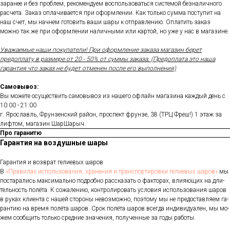
заранее и без проблем, рекомендуем воспользоваться системой безналичного
расчета. Заказ оплачивается при оформлении. Как только сумма поступит на
наш счет, мы начнем готовить ваши шары к отправлению. Оплатить заказ
можно так же при оформлении наличными или картой, но уже у нас в магазине.
Уважаемые наши покупатели! При оформление заказа магазин берет
предоплату в размере от 20 - 50% от суммы заказа. (Предоплата это наша
гарантия что заказ не будет отменен после его выполнения)
Самовывоз:
Вы можете осуществить самовывоз из нашего офлайн магазина каждый день с
10:00 - 21:00
г. Ярославль, Фрунзенский район, проспект фрунзе, 38 (ТРЦ Фреш!) 1 этаж за
лифтом, магазин ШарШарыч.
Про гаранитю
Гарантия на воздушные шары
Га­ран­тия и воз­врат ге­ли­евых ша­ров
В
«Пра­ви­лах ис­поль­зо­ва­ния, хра­не­ния и тран­спор­ти­ров­ки ге­ли­евых ша­ров»
мы
пос­та­рались мак­си­маль­но под­робно рас­ска­зать о фак­то­рах, вли­яющих на дли­
тель­ность по­лёта. К со­жале­нию, кон­тро­лиро­вать ус­ло­вия ис­поль­зо­вания ша­ров
в ру­ках кли­ен­та с на­шей сто­роны не­воз­можно, по­это­му мы не пре­дос­тавля­ем га­
ран­тию на вре­мя по­лёта ша­ров. Срок по­лёта ша­ров всег­да ин­ди­виду­ален, мы мо­
жем со­об­щить толь­ко сред­ние зна­чения, по­лучен­ные за го­ды ра­боты.