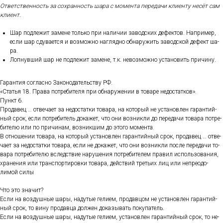
От­ветс­твен­ность за сох­ранность ша­ра с мо­мен­та пе­реда­чи кли­ен­ту не­сёт сам
кли­ент.
Шар под­ле­жит за­мене толь­ко при на­личии за­вод­ских де­фек­тов. Нап­ри­мер,
ес­ли шар сду­ва­ет­ся и воз­можно наг­лядно об­на­ружить за­вод­ской де­фект ша­
ра.
Лоп­нувший шар не под­ле­жит за­мене, т.к. не­воз­можно ус­та­новить при­чину.
Га­ран­тия сог­ласно За­коно­датель­ству РФ.
«Статья 18. Пра­ва пот­ре­бите­ля при об­на­руже­нии в то­варе не­дос­татков».
Пункт 6.
Про­давец … от­ве­ча­ет за не­дос­татки то­вара, на ко­торый не ус­та­нов­лен га­ран­тий­
ный срок, ес­ли пот­ре­битель до­кажет, что они воз­никли до пе­реда­чи то­вара пот­ре­
бите­лю или по при­чинам, воз­никшим до это­го мо­мен­та.
В от­но­шении то­вара, на ко­торый ус­та­нов­лен га­ран­тий­ный срок, про­давец … от­ве­
ча­ет за не­дос­татки то­вара, ес­ли не до­кажет, что они воз­никли пос­ле пе­реда­чи то­
вара пот­ре­бите­лю вследс­твие на­руше­ния пот­ре­бите­лем пра­вил ис­поль­зо­вания,
хра­нения или тран­спор­ти­ров­ки то­вара, дей­ствий треть­их лиц или неп­ре­одо­
лимой си­лы
Что это зна­чит?
Ес­ли на воз­душные ша­ры, на­дутые ге­ли­ем, про­дав­цом не ус­та­нов­лен га­ран­тий­
ный срок, то ви­ну про­дав­ца дол­жен до­казы­вать по­купа­тель.
Ес­ли на воз­душные ша­ры, на­дутые ге­ли­ем, ус­та­нов­лен га­ран­тий­ный срок, то не­