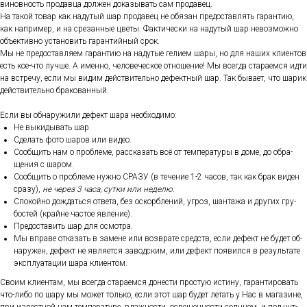
винов­ность про­дав­ца дол­жен до­казы­вать сам про­давец.
На та­кой то­вар как на­дутый шар про­давец не обя­зан пре­дос­тавлять га­ран­тию,
как нап­ри­мер, и на сре­зан­ные цве­ты. Фак­ти­чес­ки на на­дутый шар не­воз­можно
объ­ек­тивно ус­та­новить га­ран­тий­ный срок.
Мы не пре­дос­тавля­ем га­ран­тию на на­дутые ге­ли­ем ша­ры, но для на­ших кли­ен­тов
есть кое-что луч­ше. А имен­но, че­лове­чес­кое от­но­шение! Мы всег­да ста­ра­ем­ся ид­ти
на встре­чу, ес­ли мы ви­дим дей­стви­тель­но де­фек­тный шар. Так бы­ва­ет, что ша­рик
дей­стви­тель­но бра­кован­ный.
Ес­ли вы об­на­ружи­ли де­фект ша­ра не­об­хо­димо:
Не вы­киды­вать шар.
Сде­лать фо­то ша­ров или ви­део.
Со­об­щить нам о проб­ле­ме, рас­ска­зать всё от тем­пе­рату­ры в до­ме, до об­ра­
щения с ша­ром.
Со­об­щить о проб­ле­ме нуж­но СРА­ЗУ (в те­чение 1-2 ча­сов, так как брак ви­ден
сра­зу),
не че­рез 3 ча­са, сут­ки или не­делю
.
Спо­кой­но дож­дать­ся от­ве­та, без ос­кор­бле­ний, уг­роз, шан­та­жа и дру­гих гру­
бос­тей (край­не час­тое яв­ле­ние).
Пре­дос­та­вить шар для ос­мотра.
Мы впра­ве от­ка­зать в за­мене или воз­вра­те средств, ес­ли де­фект не бу­дет об­
на­ружен, де­фект не яв­ля­ет­ся за­вод­ским, или де­фект по­явил­ся в ре­зуль­та­те
экс­плу­ата­ции ша­ра кли­ен­том.
Сво­им кли­ен­там, мы всег­да ста­ра­ем­ся до­нес­ти прос­тую ис­ти­ну, га­ран­ти­ровать
что-ли­бо по ша­ру мы мо­жет толь­ко, ес­ли этот шар бу­дет ле­тать у Нас в ма­гази­не,