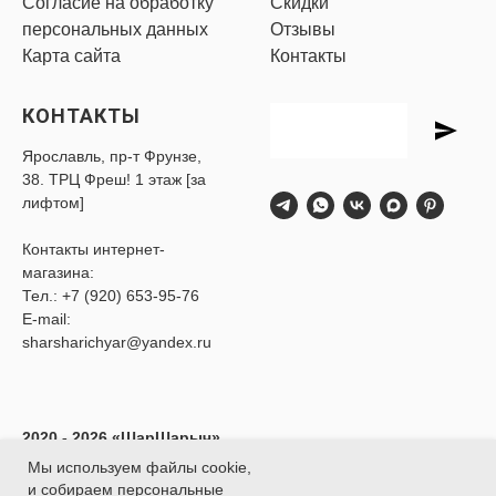
Согласие на обработку
Скидки
персональных данных
Отзывы
Карта сайта
Контакты
КОНТАКТЫ
Ярославль, пр-т Фрунзе,
38. ТРЦ Фреш! 1 этаж [за
лифтом]
Контакты интернет-
магазина:
Тел.:
+7 (920) 653-95-76
E-mail:
sharsharichyar@yandex.ru
2020 - 2026 «ШарШарыч»
- Доставка воздушных
Мы используем файлы cookie,
шаров в Ярославле.
и собираем персональные