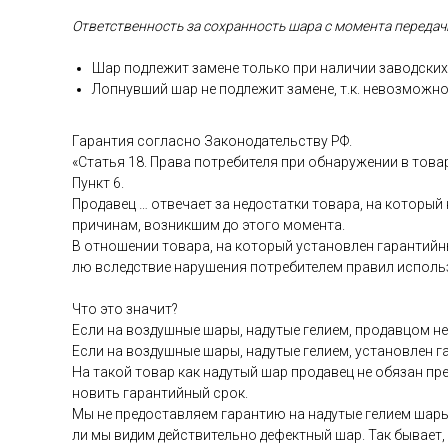
От­ветс­твен­ность за сох­ранность ша­ра с мо­мен­та пе­реда­чи
Шар под­ле­жит за­мене толь­ко при на­личии за­вод­ских 
Лоп­нувший шар не под­ле­жит за­мене, т.к. не­воз­можно
Га­ран­тия сог­ласно За­коно­датель­ству РФ.
«Статья 18. Пра­ва пот­ре­бите­ля при об­на­руже­нии в то­ва
Пункт 6.
Про­давец … от­ве­ча­ет за не­дос­татки то­вара, на ко­торый
при­чинам, воз­никшим до это­го мо­мен­та.
В от­но­шении то­вара, на ко­торый ус­та­нов­лен га­ран­тий­н
лю вследс­твие на­руше­ния пот­ре­бите­лем пра­вил ис­поль­
Что это зна­чит?
Ес­ли на воз­душные ша­ры, на­дутые ге­ли­ем, про­дав­цом не 
Ес­ли на воз­душные ша­ры, на­дутые ге­ли­ем, ус­та­нов­лен 
На та­кой то­вар как на­дутый шар про­давец не обя­зан пре­
новить га­ран­тий­ный срок.
Мы не пре­дос­тавля­ем га­ран­тию на на­дутые ге­ли­ем ша­ры
ли мы ви­дим дей­стви­тель­но де­фек­тный шар. Так бы­ва­ет,