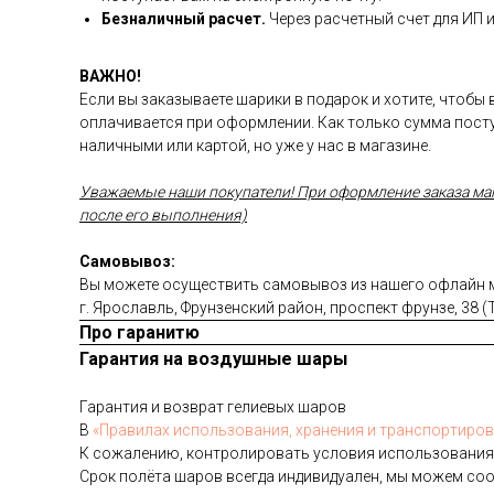
Безналичный расчет.
Через расчетный счет для ИП 
ВАЖНО!
Если вы заказываете шарики в подарок и хотите, чтобы
оплачивается при оформлении. Как только сумма посту
наличными или картой, но уже у нас в магазине.
Уважаемые наши покупатели! При оформление заказа магаз
после его выполнения)
Самовывоз:
Вы можете осуществить самовывоз из нашего офлайн ма
г. Ярославль, Фрунзенский район, проспект фрунзе, 38 
Про гаранитю
Гарантия на воздушные шары
Га­ран­тия и воз­врат ге­ли­евых ша­ров
В
«Пра­ви­лах ис­поль­зо­ва­ния, хра­не­ния и тран­спор­ти­ров
К со­жале­нию, кон­тро­лиро­вать ус­ло­вия ис­поль­зо­вания
Срок по­лёта ша­ров всег­да ин­ди­виду­ален, мы мо­жем со­о