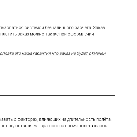
ользоваться системой безналичного расчета. Заказ
Оплатить заказ можно так же при оформлении
плата это наша гарантия что заказ не будет отменен
а­зать о фак­то­рах, вли­яющих на дли­тель­ность по­лёта.
 не пре­дос­тавля­ем га­ран­тию на вре­мя по­лёта ша­ров.