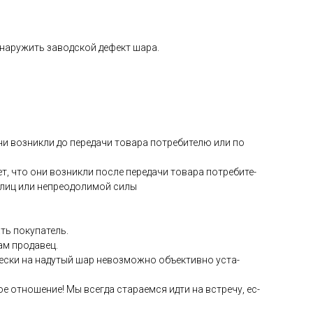
­на­ружить за­вод­ской де­фект ша­ра.
они воз­никли до пе­реда­чи то­вара пот­ре­бите­лю или по
ет, что они воз­никли пос­ле пе­реда­чи то­вара пот­ре­бите­
 лиц или неп­ре­одо­лимой си­лы
ть по­купа­тель.
сам про­давец.
чес­ки на на­дутый шар не­воз­можно объ­ек­тивно ус­та­
е от­но­шение! Мы всег­да ста­ра­ем­ся ид­ти на встре­чу, ес­