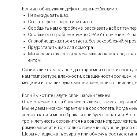
Ес­ли вы об­на­ружи­ли де­фект ша­ра не­об­хо­димо:
Не вы­киды­вать шар.
Сде­лать фо­то ша­ров или ви­део.
Со­об­щить нам о проб­ле­ме, рас­ска­зать всё от тем­пе­р
Со­об­щить о проб­ле­ме нуж­но СРА­ЗУ (в те­чение 1-2 ча­
Спо­кой­но дож­дать­ся от­ве­та, без ос­кор­бле­ний, уг­роз,
Пре­дос­та­вить шар для ос­мотра.
Мы впра­ве от­ка­зать в за­мене или воз­вра­те средств, ес
ен­том.
Сво­им кли­ен­там, мы всег­да ста­ра­ем­ся до­нес­ти прос­тую
нам тем­пе­рату­ре, влаж­ности, ос­ве­щен­ности сол­нцем, и
меще­нии и в ва­ших ру­ках мы не зна­ем, и ник­то не зна­ет,
Ес­ли Вы хо­тите на­дуть свои ша­рики ге­ли­ем
От­ветс­твен­ность за брак не­сет кли­ент, так как ша­ры выб
Мы не да­ем ни­какой га­ран­тии на срок по­лета. Ког­да
не­в
жет ока­зать­ся мно­го бра­ка, и они бу­дут ло­пать­ся. Во-в
тро, и ле­тучесть сох­ра­нит­ся на сов­сем неп­ро­дол­жи­тел
ря­мую за­висит и то, сколь­ко вре­мени на­дув­ной де­кор с
Ша­ры не под­ле­жат воз­вра­ту или об­ме­ну в со­от­ветс­тв