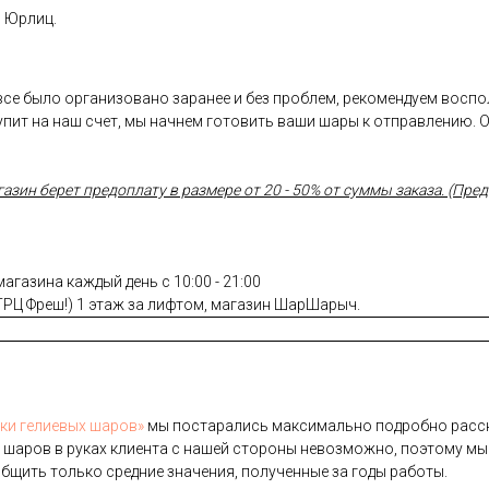
и Юрлиц.
 все было организовано заранее и без проблем, рекомендуем восп
пит на наш счет, мы начнем готовить ваши шары к отправлению. 
ин берет предоплату в размере от 20 - 50% от суммы заказа. (Предо
газина каждый день с 10:00 - 21:00
(ТРЦ Фреш!) 1 этаж за лифтом, магазин ШарШарыч.
­ки ге­ли­евых ша­ров»
мы пос­та­рались мак­си­маль­но под­робно рас­ск
 ша­ров в ру­ках кли­ен­та с на­шей сто­роны не­воз­можно, по­это­му мы
б­щить толь­ко сред­ние зна­чения, по­лучен­ные за го­ды ра­боты.