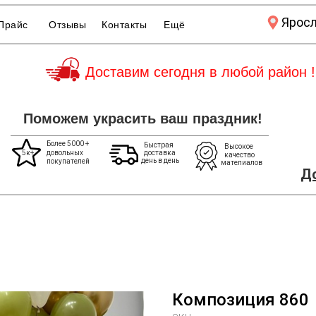
Ярос
Прайс
Отзывы
Контакты
Ещё
Доставим сегодня в любой район !
Поможем украсить ваш праздник!
Более 5000 +
Быстрая
Высокое
5к+
довольных
доставка
качество
день в день
покупателей
мателиалов
До
Композиция 860