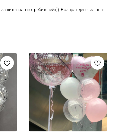
а­щите прав пот­ре­бите­лей»)). Воз­врат де­нег за воз­