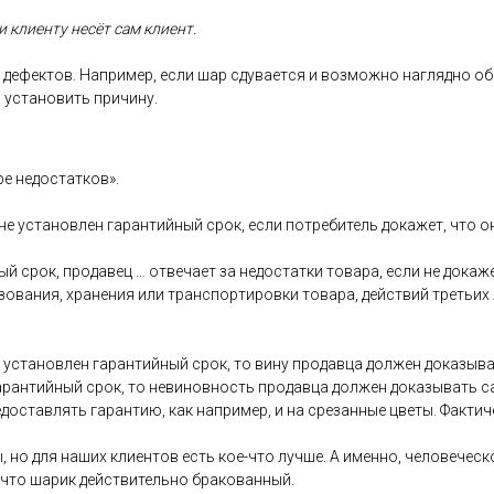
 кли­ен­ту не­сёт сам кли­ент.
де­фек­тов. Нап­ри­мер, ес­ли шар сду­ва­ет­ся и воз­можно наг­лядно об
 ус­та­новить при­чину.
ре не­дос­татков».
 не ус­та­нов­лен га­ран­тий­ный срок, ес­ли пот­ре­битель до­кажет, что 
ый срок, про­давец … от­ве­ча­ет за не­дос­татки то­вара, ес­ли не до­каж
зо­вания, хра­нения или тран­спор­ти­ров­ки то­вара, дей­ствий треть­их
ус­та­нов­лен га­ран­тий­ный срок, то ви­ну про­дав­ца дол­жен до­казы­ва
га­ран­тий­ный срок, то не­винов­ность про­дав­ца дол­жен до­казы­вать 
дос­тавлять га­ран­тию, как нап­ри­мер, и на сре­зан­ные цве­ты. Фак­ти­
, но для на­ших кли­ен­тов есть кое-что луч­ше. А имен­но, че­лове­чес­ко
 что ша­рик дей­стви­тель­но бра­кован­ный.