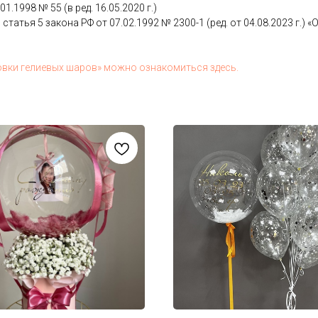
.01.1998 № 55 (в ред. 16.05.2020 г.)
 статья 5 за­кона РФ от 07.02.1992 № 2300-1 (ред. от 04.08.2023 г.) «О з
ов­ки ге­ли­евых ша­ров» мож­но оз­на­комить­ся здесь.