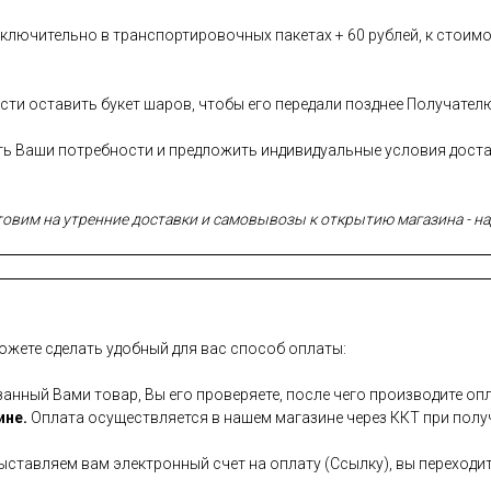
лючительно в транспортировочных пакетах + 60 рублей, к стоимо
сти оставить букет шаров, чтобы его передали позднее Получател
сть Ваши потребности и предложить индивидуальные условия дост
вим на утренние доставки и самовывозы к открытию магазина - над
ожете сделать удобный для вас способ оплаты:
занный Вами товар, Вы его проверяете, после чего производите опл
ине.
Оплата осуществляется в нашем магазине через ККТ при полу
ставляем вам электронный счет на оплату (Ссылку), вы переходит