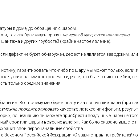
ату­ры в до­ме, до об­ра­щения с ша­ром.
сов, так как брак ви­ден сра­зу),
не че­рез 3 ча­са, сут­ки или не­делю
.
 шан­та­жа и дру­гих гру­бос­тей (край­не час­тое яв­ле­ние).
­ли де­фект не бу­дет об­на­ружен, де­фект не яв­ля­ет­ся за­вод­ским, или 
 ис­ти­ну, га­ран­ти­ровать что-ли­бо по ша­ру мы мо­жет толь­ко, ес­ли э
 под чут­ким на­шим кон­тро­лем, в иде­але, что бы его ник­то не бил, не
 есть толь­ко сред­ние зна­чения.
­ра­ны им. Вот по­чему мы бе­рем пла­ту и за лоп­нувшие ша­ры (при на­д
оз­можно про­кон­тро­лиро­вать
ка­чес­тво ла­тек­са или фоль­ги, ре­зуль
то­рых, по нез­на­нию вы мо­жете при­об­рести воз­душные ша­ры не то­го 
ь­ный срок или ша­ры и вов­се не взле­тят. Как бы­ло ска­зано вы­ше, от 
ох­ра­нит свои пер­во­началь­ные свой­ства.
ии с За­коном Рос­сий­ской Фе­дера­ции «О за­щите прав пот­ре­бите­лей» 