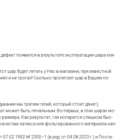
де­фект по­явил­ся в ре­зуль­та­те экс­плу­ата­ции ша­ра кли­
тот шар бу­дет ле­тать у Нас в ма­гази­не, при из­вес­тной
 мял и не тро­гал! Сколь­ко про­лета­ет шар в Ва­шем по­
ува­нии мы тра­тим ге­лий, ко­торый сто­ит де­нег);
­тат мо­жет быть пе­чаль­ным. Во-пер­вых, в этих ша­рах мо­
раз­ме­ра. Как ре­зуль­тат, газ ис­па­рит­ся слиш­ком быс­
ка­чес­тва ла­тек­са или фоль­ги­рован­но­го ма­тери­ала нап­
от 07.02.1992 № 2300–1 (в ред. от 04.08.2023 г.) и Пос­та­