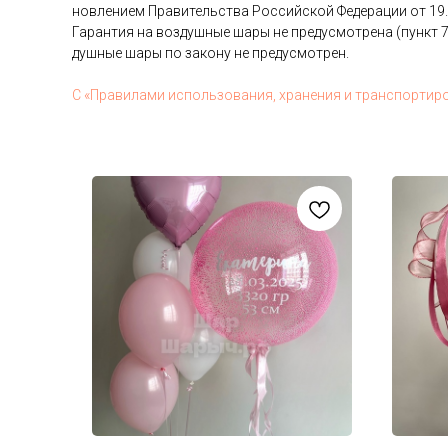
нов­ле­ни­ем Пра­витель­ства Рос­сий­ской Фе­дера­ции от 19
Га­ран­тия на воз­душные ша­ры не пре­дус­мотре­на (пункт 7
душные ша­ры по за­кону не пре­дус­мотрен.
С «Пра­вила­ми ис­поль­зо­вания, хра­нения и тран­спор­ти­р