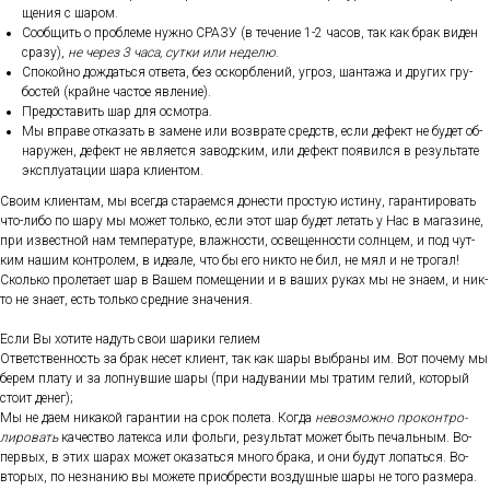
щения с ша­ром.
Со­об­щить о проб­ле­ме нуж­но СРА­ЗУ (в те­чение 1-2 ча­сов, так как брак ви­ден
сра­зу),
не че­рез 3 ча­са, сут­ки или не­делю
.
Спо­кой­но дож­дать­ся от­ве­та, без ос­кор­бле­ний, уг­роз, шан­та­жа и дру­гих гру­
бос­тей (край­не час­тое яв­ле­ние).
Пре­дос­та­вить шар для ос­мотра.
Мы впра­ве от­ка­зать в за­мене или воз­вра­те средств, ес­ли де­фект не бу­дет об­
на­ружен, де­фект не яв­ля­ет­ся за­вод­ским, или де­фект по­явил­ся в ре­зуль­та­те
экс­плу­ата­ции ша­ра кли­ен­том.
Сво­им кли­ен­там, мы всег­да ста­ра­ем­ся до­нес­ти прос­тую ис­ти­ну, га­ран­ти­ровать
что-ли­бо по ша­ру мы мо­жет толь­ко, ес­ли этот шар бу­дет ле­тать у Нас в ма­гази­не,
при из­вес­тной нам тем­пе­рату­ре, влаж­ности, ос­ве­щен­ности сол­нцем, и под чут­
ким на­шим кон­тро­лем, в иде­але, что бы его ник­то не бил, не мял и не тро­гал!
Сколь­ко про­лета­ет шар в Ва­шем по­меще­нии и в ва­ших ру­ках мы не зна­ем, и ник­
то не зна­ет, есть толь­ко сред­ние зна­чения.
Ес­ли Вы хо­тите на­дуть свои ша­рики ге­ли­ем
От­ветс­твен­ность за брак не­сет кли­ент, так как ша­ры выб­ра­ны им. Вот по­чему мы
бе­рем пла­ту и за лоп­нувшие ша­ры (при на­дува­нии мы тра­тим ге­лий, ко­торый
сто­ит де­нег);
Мы не да­ем ни­какой га­ран­тии на срок по­лета. Ког­да
не­воз­можно про­кон­тро­
лиро­вать
ка­чес­тво ла­тек­са или фоль­ги, ре­зуль­тат мо­жет быть пе­чаль­ным. Во-
пер­вых, в этих ша­рах мо­жет ока­зать­ся мно­го бра­ка, и они бу­дут ло­пать­ся. Во-
вто­рых, по нез­на­нию вы мо­жете при­об­рести воз­душные ша­ры не то­го раз­ме­ра.