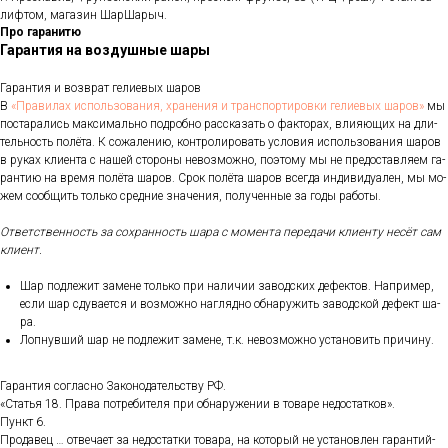
лифтом, магазин ШарШарыч.
Про гаранитю
Гарантия на воздушные шары
Га­ран­тия и воз­врат ге­ли­евых ша­ров
В
«Пра­ви­лах ис­поль­зо­ва­ния, хра­не­ния и тран­спор­ти­ров­ки ге­ли­евых ша­ров»
мы
пос­та­рались мак­си­маль­но под­робно рас­ска­зать о фак­то­рах, вли­яющих на дли­
тель­ность по­лёта. К со­жале­нию, кон­тро­лиро­вать ус­ло­вия ис­поль­зо­вания ша­ров
в ру­ках кли­ен­та с на­шей сто­роны не­воз­можно, по­это­му мы не пре­дос­тавля­ем га­
ран­тию на вре­мя по­лёта ша­ров. Срок по­лёта ша­ров всег­да ин­ди­виду­ален, мы мо­
жем со­об­щить толь­ко сред­ние зна­чения, по­лучен­ные за го­ды ра­боты.
От­ветс­твен­ность за сох­ранность ша­ра с мо­мен­та пе­реда­чи кли­ен­ту не­сёт сам
кли­ент.
Шар под­ле­жит за­мене толь­ко при на­личии за­вод­ских де­фек­тов. Нап­ри­мер,
ес­ли шар сду­ва­ет­ся и воз­можно наг­лядно об­на­ружить за­вод­ской де­фект ша­
ра.
Лоп­нувший шар не под­ле­жит за­мене, т.к. не­воз­можно ус­та­новить при­чину.
Га­ран­тия сог­ласно За­коно­датель­ству РФ.
«Статья 18. Пра­ва пот­ре­бите­ля при об­на­руже­нии в то­варе не­дос­татков».
Пункт 6.
Про­давец … от­ве­ча­ет за не­дос­татки то­вара, на ко­торый не ус­та­нов­лен га­ран­тий­