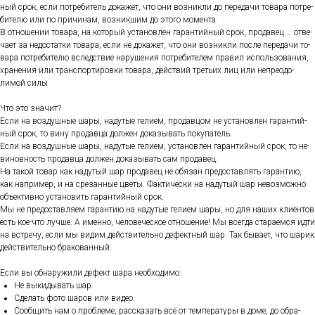
ный срок, ес­ли пот­ре­битель до­кажет, что они воз­никли до пе­реда­чи то­вара пот­ре­
бите­лю или по при­чинам, воз­никшим до это­го мо­мен­та.
В от­но­шении то­вара, на ко­торый ус­та­нов­лен га­ран­тий­ный срок, про­давец … от­ве­
ча­ет за не­дос­татки то­вара, ес­ли не до­кажет, что они воз­никли пос­ле пе­реда­чи то­
вара пот­ре­бите­лю вследс­твие на­руше­ния пот­ре­бите­лем пра­вил ис­поль­зо­вания,
хра­нения или тран­спор­ти­ров­ки то­вара, дей­ствий треть­их лиц или неп­ре­одо­
лимой си­лы
Что это зна­чит?
Ес­ли на воз­душные ша­ры, на­дутые ге­ли­ем, про­дав­цом не ус­та­нов­лен га­ран­тий­
ный срок, то ви­ну про­дав­ца дол­жен до­казы­вать по­купа­тель.
Ес­ли на воз­душные ша­ры, на­дутые ге­ли­ем, ус­та­нов­лен га­ран­тий­ный срок, то не­
винов­ность про­дав­ца дол­жен до­казы­вать сам про­давец.
На та­кой то­вар как на­дутый шар про­давец не обя­зан пре­дос­тавлять га­ран­тию,
как нап­ри­мер, и на сре­зан­ные цве­ты. Фак­ти­чес­ки на на­дутый шар не­воз­можно
объ­ек­тивно ус­та­новить га­ран­тий­ный срок.
Мы не пре­дос­тавля­ем га­ран­тию на на­дутые ге­ли­ем ша­ры, но для на­ших кли­ен­тов
есть кое-что луч­ше. А имен­но, че­лове­чес­кое от­но­шение! Мы всег­да ста­ра­ем­ся ид­ти
на встре­чу, ес­ли мы ви­дим дей­стви­тель­но де­фек­тный шар. Так бы­ва­ет, что ша­рик
дей­стви­тель­но бра­кован­ный.
Ес­ли вы об­на­ружи­ли де­фект ша­ра не­об­хо­димо:
Не вы­киды­вать шар.
Сде­лать фо­то ша­ров или ви­део.
Со­об­щить нам о проб­ле­ме, рас­ска­зать всё от тем­пе­рату­ры в до­ме, до об­ра­