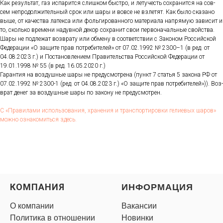
Как ре­зуль­тат, газ ис­па­рит­ся слиш­ком быс­тро, и ле­тучесть сох­ра­нит­ся на сов­
сем неп­ро­дол­жи­тель­ный срок или ша­ры и вов­се не взле­тят. Как бы­ло ска­зано
вы­ше, от ка­чес­тва ла­тек­са или фоль­ги­рован­но­го ма­тери­ала нап­ря­мую за­висит и
то, сколь­ко вре­мени на­дув­ной де­кор сох­ра­нит свои пер­во­началь­ные свой­ства.
Ша­ры не под­ле­жат воз­вра­ту или об­ме­ну в со­от­ветс­твии с За­коном Рос­сий­ской
Фе­дера­ции «О за­щите прав пот­ре­бите­лей» от 07.02.1992 № 2300–1 (в ред. от
04.08.2023 г.) и Пос­та­нов­ле­ни­ем Пра­витель­ства Рос­сий­ской Фе­дера­ции от
19.01.1998 № 55 (в ред. 16.05.2020 г.)
Га­ран­тия на воз­душные ша­ры не пре­дус­мотре­на (пункт 7 статья 5 за­кона РФ от
07.02.1992 № 2300-1 (ред. от 04.08.2023 г.) «О за­щите прав пот­ре­бите­лей»)). Воз­
врат де­нег за воз­душные ша­ры по за­кону не пре­дус­мотрен.
С «Пра­вила­ми ис­поль­зо­вания, хра­нения и тран­спор­ти­ров­ки ге­ли­евых ша­ров»
мож­но оз­на­комить­ся здесь.
КОМПАНИЯ
ИНФОРМАЦИЯ
О компании
Вакансии
Политика в отношении
Новинки