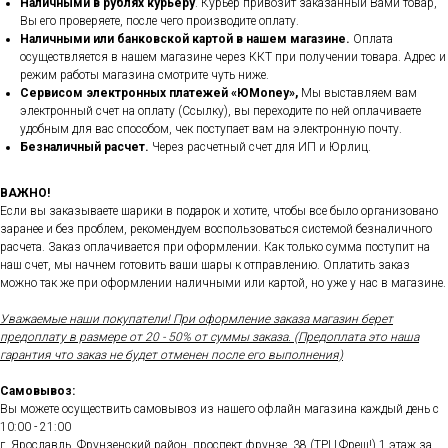
Наличными в рублях курьеру
. Курьер привозит заказанный Вами товар,
Вы его проверяете, после чего производите оплату.
Наличными или банковской картой в нашем магазине.
Оплата
осуществляется в нашем магазине через ККТ при получении товара. Адрес и
режим работы магазина смотрите чуть ниже.
Сервисом электронных платежей
«ЮMoney»,
Мы выставляем вам
электронный счет на оплату (Ссылку), вы переходите по ней оплачиваете
удобным для вас способом, чек поступает вам на электронную почту.
Безналичный расчет.
Через расчетный счет для ИП и Юрлиц.
ВАЖНО!
Если вы заказываете шарики в подарок и хотите, чтобы все было организовано
заранее и без проблем, рекомендуем воспользоваться системой безналичного
расчета. Заказ оплачивается при оформлении. Как только сумма поступит на
наш счет, мы начнем готовить ваши шары к отправлению. Оплатить заказ
можно так же при оформлении наличными или картой, но уже у нас в магазине.
Уважаемые наши покупатели! При оформление заказа магазин берет
предоплату в размере от 20 - 50% от суммы заказа. (Предоплата это наша
гарантия что заказ не будет отменен после его выполнения)
Самовывоз:
Вы можете осуществить самовывоз из нашего офлайн магазина каждый день с
10:00 - 21:00
г. Ярославль, Фрунзенский район, проспект фрунзе, 38 (ТРЦ Фреш!) 1 этаж за