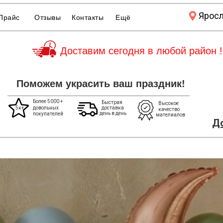
Ярос
Прайс
Отзывы
Контакты
Ещё
Доставим сегодня в любой район !
Поможем украсить ваш праздник!
Более 5000 +
Быстрая
Высокое
5к+
довольных
доставка
качество
день в день
покупателей
мателиалов
До