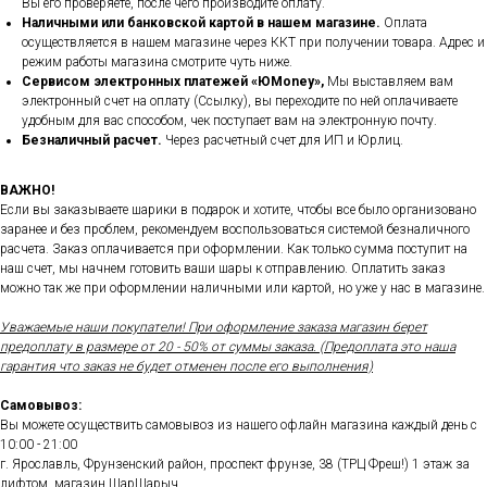
Вы его проверяете, после чего производите оплату.
Наличными или банковской картой в нашем магазине.
Оплата
осуществляется в нашем магазине через ККТ при получении товара. Адрес и
режим работы магазина смотрите чуть ниже.
Сервисом электронных платежей
«ЮMoney»,
Мы выставляем вам
электронный счет на оплату (Ссылку), вы переходите по ней оплачиваете
удобным для вас способом, чек поступает вам на электронную почту.
Безналичный расчет.
Через расчетный счет для ИП и Юрлиц.
ВАЖНО!
Если вы заказываете шарики в подарок и хотите, чтобы все было организовано
заранее и без проблем, рекомендуем воспользоваться системой безналичного
расчета. Заказ оплачивается при оформлении. Как только сумма поступит на
наш счет, мы начнем готовить ваши шары к отправлению. Оплатить заказ
можно так же при оформлении наличными или картой, но уже у нас в магазине.
Уважаемые наши покупатели! При оформление заказа магазин берет
предоплату в размере от 20 - 50% от суммы заказа. (Предоплата это наша
гарантия что заказ не будет отменен после его выполнения)
Самовывоз:
Вы можете осуществить самовывоз из нашего офлайн магазина каждый день с
10:00 - 21:00
г. Ярославль, Фрунзенский район, проспект фрунзе, 38 (ТРЦ Фреш!) 1 этаж за
лифтом, магазин ШарШарыч.