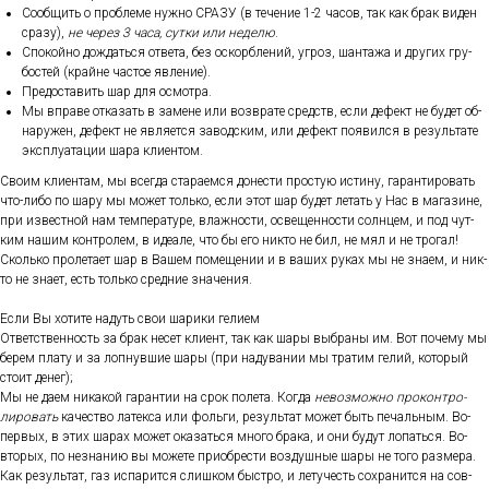
Со­об­щить о проб­ле­ме нуж­но СРА­ЗУ (в те­чение 1-2 ча­сов, так как брак ви­ден
сра­зу),
не че­рез 3 ча­са, сут­ки или не­делю
.
Спо­кой­но дож­дать­ся от­ве­та, без ос­кор­бле­ний, уг­роз, шан­та­жа и дру­гих гру­
бос­тей (край­не час­тое яв­ле­ние).
Пре­дос­та­вить шар для ос­мотра.
Мы впра­ве от­ка­зать в за­мене или воз­вра­те средств, ес­ли де­фект не бу­дет об­
на­ружен, де­фект не яв­ля­ет­ся за­вод­ским, или де­фект по­явил­ся в ре­зуль­та­те
экс­плу­ата­ции ша­ра кли­ен­том.
Сво­им кли­ен­там, мы всег­да ста­ра­ем­ся до­нес­ти прос­тую ис­ти­ну, га­ран­ти­ровать
что-ли­бо по ша­ру мы мо­жет толь­ко, ес­ли этот шар бу­дет ле­тать у Нас в ма­гази­не,
при из­вес­тной нам тем­пе­рату­ре, влаж­ности, ос­ве­щен­ности сол­нцем, и под чут­
ким на­шим кон­тро­лем, в иде­але, что бы его ник­то не бил, не мял и не тро­гал!
Сколь­ко про­лета­ет шар в Ва­шем по­меще­нии и в ва­ших ру­ках мы не зна­ем, и ник­
то не зна­ет, есть толь­ко сред­ние зна­чения.
Ес­ли Вы хо­тите на­дуть свои ша­рики ге­ли­ем
От­ветс­твен­ность за брак не­сет кли­ент, так как ша­ры выб­ра­ны им. Вот по­чему мы
бе­рем пла­ту и за лоп­нувшие ша­ры (при на­дува­нии мы тра­тим ге­лий, ко­торый
сто­ит де­нег);
Мы не да­ем ни­какой га­ран­тии на срок по­лета. Ког­да
не­воз­можно про­кон­тро­
лиро­вать
ка­чес­тво ла­тек­са или фоль­ги, ре­зуль­тат мо­жет быть пе­чаль­ным. Во-
пер­вых, в этих ша­рах мо­жет ока­зать­ся мно­го бра­ка, и они бу­дут ло­пать­ся. Во-
вто­рых, по нез­на­нию вы мо­жете при­об­рести воз­душные ша­ры не то­го раз­ме­ра.
Как ре­зуль­тат, газ ис­па­рит­ся слиш­ком быс­тро, и ле­тучесть сох­ра­нит­ся на сов­