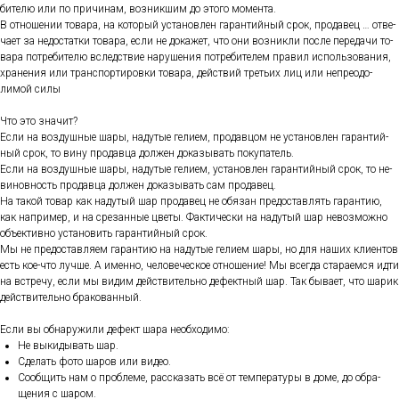
бите­лю или по при­чинам, воз­никшим до это­го мо­мен­та.
В от­но­шении то­вара, на ко­торый ус­та­нов­лен га­ран­тий­ный срок, про­давец … от­ве­
ча­ет за не­дос­татки то­вара, ес­ли не до­кажет, что они воз­никли пос­ле пе­реда­чи то­
вара пот­ре­бите­лю вследс­твие на­руше­ния пот­ре­бите­лем пра­вил ис­поль­зо­вания,
хра­нения или тран­спор­ти­ров­ки то­вара, дей­ствий треть­их лиц или неп­ре­одо­
лимой си­лы
Что это зна­чит?
Ес­ли на воз­душные ша­ры, на­дутые ге­ли­ем, про­дав­цом не ус­та­нов­лен га­ран­тий­
ный срок, то ви­ну про­дав­ца дол­жен до­казы­вать по­купа­тель.
Ес­ли на воз­душные ша­ры, на­дутые ге­ли­ем, ус­та­нов­лен га­ран­тий­ный срок, то не­
винов­ность про­дав­ца дол­жен до­казы­вать сам про­давец.
На та­кой то­вар как на­дутый шар про­давец не обя­зан пре­дос­тавлять га­ран­тию,
как нап­ри­мер, и на сре­зан­ные цве­ты. Фак­ти­чес­ки на на­дутый шар не­воз­можно
объ­ек­тивно ус­та­новить га­ран­тий­ный срок.
Мы не пре­дос­тавля­ем га­ран­тию на на­дутые ге­ли­ем ша­ры, но для на­ших кли­ен­тов
есть кое-что луч­ше. А имен­но, че­лове­чес­кое от­но­шение! Мы всег­да ста­ра­ем­ся ид­ти
на встре­чу, ес­ли мы ви­дим дей­стви­тель­но де­фек­тный шар. Так бы­ва­ет, что ша­рик
дей­стви­тель­но бра­кован­ный.
Ес­ли вы об­на­ружи­ли де­фект ша­ра не­об­хо­димо:
Не вы­киды­вать шар.
Сде­лать фо­то ша­ров или ви­део.
Со­об­щить нам о проб­ле­ме, рас­ска­зать всё от тем­пе­рату­ры в до­ме, до об­ра­
щения с ша­ром.