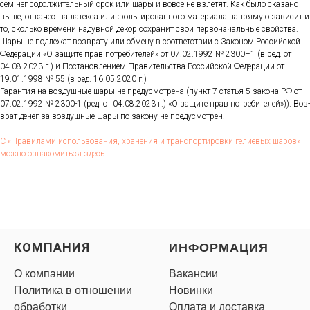
сем неп­ро­дол­жи­тель­ный срок или ша­ры и вов­се не взле­тят. Как бы­ло ска­зано
вы­ше, от ка­чес­тва ла­тек­са или фоль­ги­рован­но­го ма­тери­ала нап­ря­мую за­висит и
то, сколь­ко вре­мени на­дув­ной де­кор сох­ра­нит свои пер­во­началь­ные свой­ства.
Ша­ры не под­ле­жат воз­вра­ту или об­ме­ну в со­от­ветс­твии с За­коном Рос­сий­ской
Фе­дера­ции «О за­щите прав пот­ре­бите­лей» от 07.02.1992 № 2300–1 (в ред. от
04.08.2023 г.) и Пос­та­нов­ле­ни­ем Пра­витель­ства Рос­сий­ской Фе­дера­ции от
19.01.1998 № 55 (в ред. 16.05.2020 г.)
Га­ран­тия на воз­душные ша­ры не пре­дус­мотре­на (пункт 7 статья 5 за­кона РФ от
07.02.1992 № 2300-1 (ред. от 04.08.2023 г.) «О за­щите прав пот­ре­бите­лей»)). Воз­
врат де­нег за воз­душные ша­ры по за­кону не пре­дус­мотрен.
С «Пра­вила­ми ис­поль­зо­вания, хра­нения и тран­спор­ти­ров­ки ге­ли­евых ша­ров»
мож­но оз­на­комить­ся здесь.
КОМПАНИЯ
ИНФОРМАЦИЯ
О компании
Вакансии
Политика в отношении
Новинки
обработки
Оплата и доставка