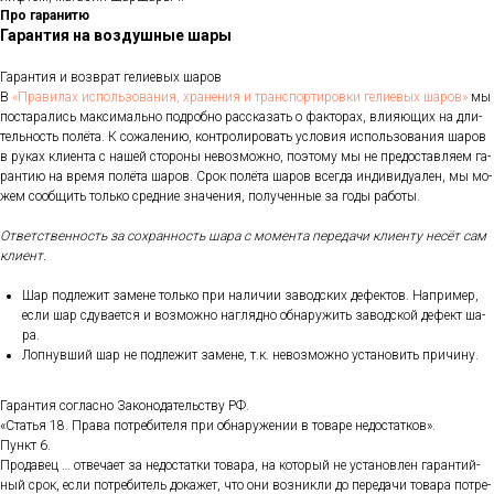
Про гаранитю
Гарантия на воздушные шары
Га­ран­тия и воз­врат ге­ли­евых ша­ров
В
«Пра­ви­лах ис­поль­зо­ва­ния, хра­не­ния и тран­спор­ти­ров­ки ге­ли­евых ша­ров»
мы
пос­та­рались мак­си­маль­но под­робно рас­ска­зать о фак­то­рах, вли­яющих на дли­
тель­ность по­лёта. К со­жале­нию, кон­тро­лиро­вать ус­ло­вия ис­поль­зо­вания ша­ров
в ру­ках кли­ен­та с на­шей сто­роны не­воз­можно, по­это­му мы не пре­дос­тавля­ем га­
ран­тию на вре­мя по­лёта ша­ров. Срок по­лёта ша­ров всег­да ин­ди­виду­ален, мы мо­
жем со­об­щить толь­ко сред­ние зна­чения, по­лучен­ные за го­ды ра­боты.
От­ветс­твен­ность за сох­ранность ша­ра с мо­мен­та пе­реда­чи кли­ен­ту не­сёт сам
кли­ент.
Шар под­ле­жит за­мене толь­ко при на­личии за­вод­ских де­фек­тов. Нап­ри­мер,
ес­ли шар сду­ва­ет­ся и воз­можно наг­лядно об­на­ружить за­вод­ской де­фект ша­
ра.
Лоп­нувший шар не под­ле­жит за­мене, т.к. не­воз­можно ус­та­новить при­чину.
Га­ран­тия сог­ласно За­коно­датель­ству РФ.
«Статья 18. Пра­ва пот­ре­бите­ля при об­на­руже­нии в то­варе не­дос­татков».
Пункт 6.
Про­давец … от­ве­ча­ет за не­дос­татки то­вара, на ко­торый не ус­та­нов­лен га­ран­тий­
ный срок, ес­ли пот­ре­битель до­кажет, что они воз­никли до пе­реда­чи то­вара пот­ре­