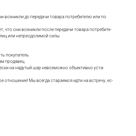
они воз­никли до пе­реда­чи то­вара пот­ре­бите­лю или по
ет, что они воз­никли пос­ле пе­реда­чи то­вара пот­ре­бите­
 лиц или неп­ре­одо­лимой си­лы
ть по­купа­тель.
сам про­давец.
чес­ки на на­дутый шар не­воз­можно объ­ек­тивно ус­та­
е от­но­шение! Мы всег­да ста­ра­ем­ся ид­ти на встре­чу, ес­