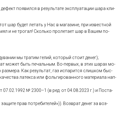
де­фект по­явил­ся в ре­зуль­та­те экс­плу­ата­ции ша­ра кли­
тот шар бу­дет ле­тать у Нас в ма­гази­не, при из­вес­тной
 мял и не тро­гал! Сколь­ко про­лета­ет шар в Ва­шем по­
ува­нии мы тра­тим ге­лий, ко­торый сто­ит де­нег);
­тат мо­жет быть пе­чаль­ным. Во-пер­вых, в этих ша­рах мо­
раз­ме­ра. Как ре­зуль­тат, газ ис­па­рит­ся слиш­ком быс­
ка­чес­тва ла­тек­са или фоль­ги­рован­но­го ма­тери­ала нап­
от 07.02.1992 № 2300–1 (в ред. от 04.08.2023 г.) и Пос­та­
а­щите прав пот­ре­бите­лей»)). Воз­врат де­нег за воз­