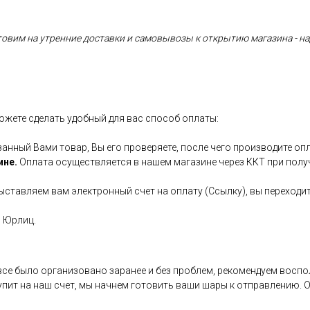
вим на утренние доставки и самовывозы к открытию магазина - над
ожете сделать удобный для вас способ оплаты:
занный Вами товар, Вы его проверяете, после чего производите опл
ине.
Оплата осуществляется в нашем магазине через ККТ при полу
ставляем вам электронный счет на оплату (Ссылку), вы переходит
и Юрлиц.
 все было организовано заранее и без проблем, рекомендуем восп
пит на наш счет, мы начнем готовить ваши шары к отправлению. 