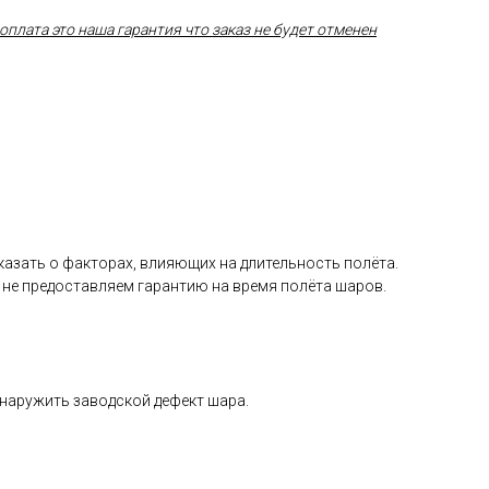
плата это наша гарантия что заказ не будет отменен
а­зать о фак­то­рах, вли­яющих на дли­тель­ность по­лёта.
 не пре­дос­тавля­ем га­ран­тию на вре­мя по­лёта ша­ров.
­на­ружить за­вод­ской де­фект ша­ра.