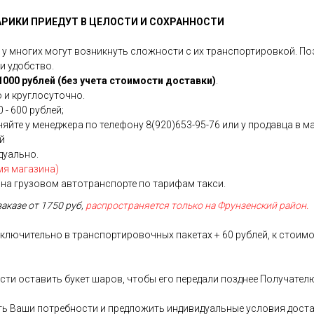
АРИКИ ПРИЕДУТ В ЦЕЛОСТИ И СОХРАННОСТИ
 многих могут возникнуть сложности с их транспортировкой. Поэ
и удобство.
000 рублей (без учета стоимости доставки)
.
 и круглосуточно.
 - 600 рублей;
йте у менеджера по телефону 8(920)653-95-76 или у продавца в ма
ей
дуально.
мя магазина)
на грузовом автотранспорте по тарифам такси.
заказе от 1750 руб,
распространяется только на Фрунзенский район.
лючительно в транспортировочных пакетах + 60 рублей, к стоимо
сти оставить букет шаров, чтобы его передали позднее Получател
сть Ваши потребности и предложить индивидуальные условия дост