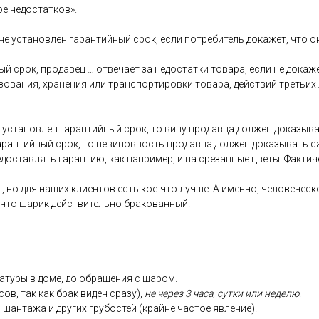
ре не­дос­татков».
 не ус­та­нов­лен га­ран­тий­ный срок, ес­ли пот­ре­битель до­кажет, что 
ый срок, про­давец … от­ве­ча­ет за не­дос­татки то­вара, ес­ли не до­каж
зо­вания, хра­нения или тран­спор­ти­ров­ки то­вара, дей­ствий треть­их
ус­та­нов­лен га­ран­тий­ный срок, то ви­ну про­дав­ца дол­жен до­казы­ва
га­ран­тий­ный срок, то не­винов­ность про­дав­ца дол­жен до­казы­вать 
дос­тавлять га­ран­тию, как нап­ри­мер, и на сре­зан­ные цве­ты. Фак­ти­
, но для на­ших кли­ен­тов есть кое-что луч­ше. А имен­но, че­лове­чес­ко
 что ша­рик дей­стви­тель­но бра­кован­ный.
ату­ры в до­ме, до об­ра­щения с ша­ром.
сов, так как брак ви­ден сра­зу),
не че­рез 3 ча­са, сут­ки или не­делю
.
 шан­та­жа и дру­гих гру­бос­тей (край­не час­тое яв­ле­ние).