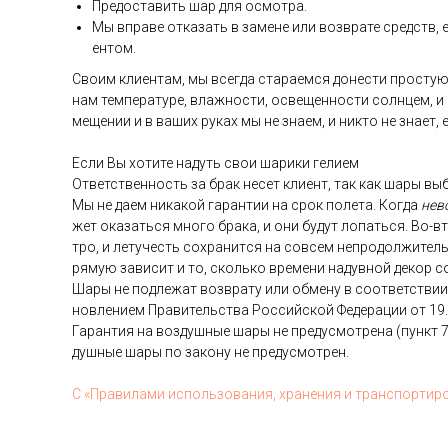
Пре­дос­та­вить шар для ос­мотра.
Мы впра­ве от­ка­зать в за­мене или воз­вра­те средств, ес
ен­том.
Сво­им кли­ен­там, мы всег­да ста­ра­ем­ся до­нес­ти прос­тую
нам тем­пе­рату­ре, влаж­ности, ос­ве­щен­ности сол­нцем, и
меще­нии и в ва­ших ру­ках мы не зна­ем, и ник­то не зна­ет,
Ес­ли Вы хо­тите на­дуть свои ша­рики ге­ли­ем
От­ветс­твен­ность за брак не­сет кли­ент, так как ша­ры выб
Мы не да­ем ни­какой га­ран­тии на срок по­лета. Ког­да
не­в
жет ока­зать­ся мно­го бра­ка, и они бу­дут ло­пать­ся. Во-в
тро, и ле­тучесть сох­ра­нит­ся на сов­сем неп­ро­дол­жи­тел
ря­мую за­висит и то, сколь­ко вре­мени на­дув­ной де­кор с
Ша­ры не под­ле­жат воз­вра­ту или об­ме­ну в со­от­ветс­тв
нов­ле­ни­ем Пра­витель­ства Рос­сий­ской Фе­дера­ции от 19
Га­ран­тия на воз­душные ша­ры не пре­дус­мотре­на (пункт 7
душные ша­ры по за­кону не пре­дус­мотрен.
С «Пра­вила­ми ис­поль­зо­вания, хра­нения и тран­спор­ти­р