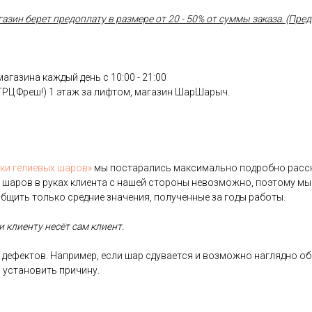
ин берет предоплату в размере от 20 - 50% от суммы заказа. (Предо
газина каждый день с 10:00 - 21:00
(ТРЦ Фреш!) 1 этаж за лифтом, магазин ШарШарыч.
­ки ге­ли­евых ша­ров»
мы пос­та­рались мак­си­маль­но под­робно рас­ск
 ша­ров в ру­ках кли­ен­та с на­шей сто­роны не­воз­можно, по­это­му мы
б­щить толь­ко сред­ние зна­чения, по­лучен­ные за го­ды ра­боты.
 кли­ен­ту не­сёт сам кли­ент.
де­фек­тов. Нап­ри­мер, ес­ли шар сду­ва­ет­ся и воз­можно наг­лядно об
 ус­та­новить при­чину.