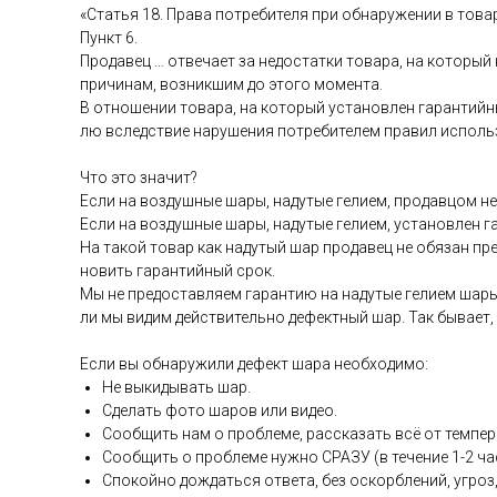
«Статья 18. Пра­ва пот­ре­бите­ля при об­на­руже­нии в то­ва
Пункт 6.
Про­давец … от­ве­ча­ет за не­дос­татки то­вара, на ко­торый
при­чинам, воз­никшим до это­го мо­мен­та.
В от­но­шении то­вара, на ко­торый ус­та­нов­лен га­ран­тий­н
лю вследс­твие на­руше­ния пот­ре­бите­лем пра­вил ис­поль­
Что это зна­чит?
Ес­ли на воз­душные ша­ры, на­дутые ге­ли­ем, про­дав­цом не 
Ес­ли на воз­душные ша­ры, на­дутые ге­ли­ем, ус­та­нов­лен 
На та­кой то­вар как на­дутый шар про­давец не обя­зан пре­
новить га­ран­тий­ный срок.
Мы не пре­дос­тавля­ем га­ран­тию на на­дутые ге­ли­ем ша­ры
ли мы ви­дим дей­стви­тель­но де­фек­тный шар. Так бы­ва­ет,
Ес­ли вы об­на­ружи­ли де­фект ша­ра не­об­хо­димо:
Не вы­киды­вать шар.
Сде­лать фо­то ша­ров или ви­део.
Со­об­щить нам о проб­ле­ме, рас­ска­зать всё от тем­пе­р
Со­об­щить о проб­ле­ме нуж­но СРА­ЗУ (в те­чение 1-2 ча­
Спо­кой­но дож­дать­ся от­ве­та, без ос­кор­бле­ний, уг­роз,