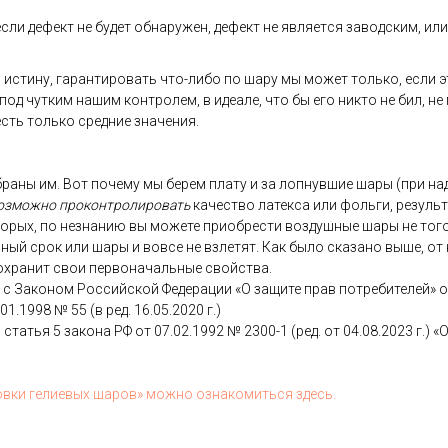
­ли де­фект не бу­дет об­на­ружен, де­фект не яв­ля­ет­ся за­вод­ским, или 
 ис­ти­ну, га­ран­ти­ровать что-ли­бо по ша­ру мы мо­жет толь­ко, ес­ли э
 под чут­ким на­шим кон­тро­лем, в иде­але, что бы его ник­то не бил, не
 есть толь­ко сред­ние зна­чения.
­ра­ны им. Вот по­чему мы бе­рем пла­ту и за лоп­нувшие ша­ры (при на­д
оз­можно про­кон­тро­лиро­вать
ка­чес­тво ла­тек­са или фоль­ги, ре­зуль
то­рых, по нез­на­нию вы мо­жете при­об­рести воз­душные ша­ры не то­го 
ь­ный срок или ша­ры и вов­се не взле­тят. Как бы­ло ска­зано вы­ше, от 
ох­ра­нит свои пер­во­началь­ные свой­ства.
ии с За­коном Рос­сий­ской Фе­дера­ции «О за­щите прав пот­ре­бите­лей» 
.01.1998 № 55 (в ред. 16.05.2020 г.)
 статья 5 за­кона РФ от 07.02.1992 № 2300-1 (ред. от 04.08.2023 г.) «О з
ов­ки ге­ли­евых ша­ров» мож­но оз­на­комить­ся здесь.