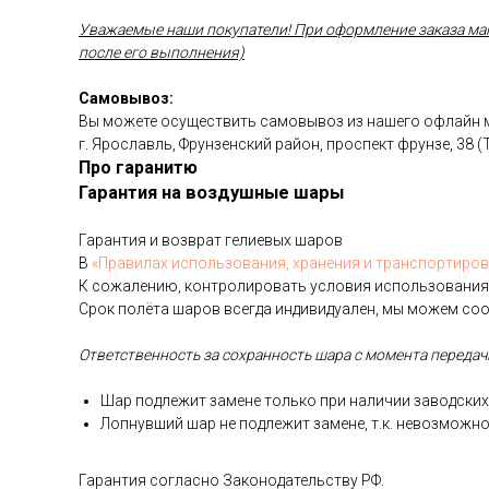
Уважаемые наши покупатели! При оформление заказа магаз
после его выполнения)
Самовывоз:
Вы можете осуществить самовывоз из нашего офлайн ма
г. Ярославль, Фрунзенский район, проспект фрунзе, 38 
Про гаранитю
Гарантия на воздушные шары
Га­ран­тия и воз­врат ге­ли­евых ша­ров
В
«Пра­ви­лах ис­поль­зо­ва­ния, хра­не­ния и тран­спор­ти­ров
К со­жале­нию, кон­тро­лиро­вать ус­ло­вия ис­поль­зо­вания
Срок по­лёта ша­ров всег­да ин­ди­виду­ален, мы мо­жем со­о
От­ветс­твен­ность за сох­ранность ша­ра с мо­мен­та пе­реда­чи
Шар под­ле­жит за­мене толь­ко при на­личии за­вод­ских 
Лоп­нувший шар не под­ле­жит за­мене, т.к. не­воз­можно
Га­ран­тия сог­ласно За­коно­датель­ству РФ.