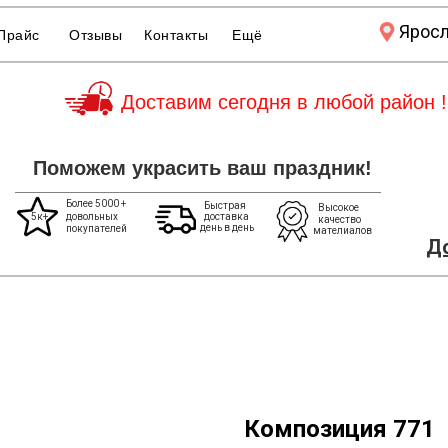
Ярос
Прайс
Отзывы
Контакты
Ещё
Доставим сегодня в любой район !
Поможем украсить ваш праздник!
Более 5000 +
Быстрая
Высокое
5к+
довольных
доставка
качество
день в день
покупателей
мателиалов
До
Композиция 771