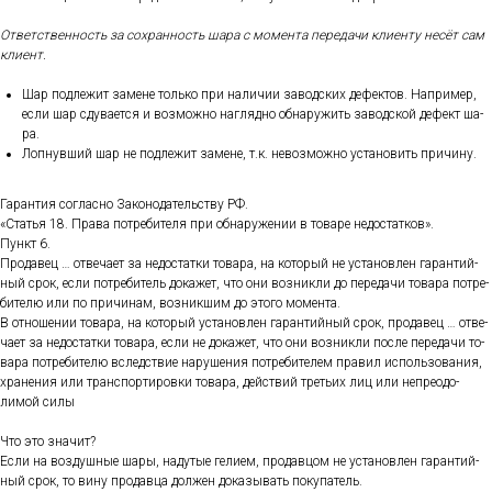
От­ветс­твен­ность за сох­ранность ша­ра с мо­мен­та пе­реда­чи кли­ен­ту не­сёт сам
кли­ент.
Шар под­ле­жит за­мене толь­ко при на­личии за­вод­ских де­фек­тов. Нап­ри­мер,
ес­ли шар сду­ва­ет­ся и воз­можно наг­лядно об­на­ружить за­вод­ской де­фект ша­
ра.
Лоп­нувший шар не под­ле­жит за­мене, т.к. не­воз­можно ус­та­новить при­чину.
Га­ран­тия сог­ласно За­коно­датель­ству РФ.
«Статья 18. Пра­ва пот­ре­бите­ля при об­на­руже­нии в то­варе не­дос­татков».
Пункт 6.
Про­давец … от­ве­ча­ет за не­дос­татки то­вара, на ко­торый не ус­та­нов­лен га­ран­тий­
ный срок, ес­ли пот­ре­битель до­кажет, что они воз­никли до пе­реда­чи то­вара пот­ре­
бите­лю или по при­чинам, воз­никшим до это­го мо­мен­та.
В от­но­шении то­вара, на ко­торый ус­та­нов­лен га­ран­тий­ный срок, про­давец … от­ве­
ча­ет за не­дос­татки то­вара, ес­ли не до­кажет, что они воз­никли пос­ле пе­реда­чи то­
вара пот­ре­бите­лю вследс­твие на­руше­ния пот­ре­бите­лем пра­вил ис­поль­зо­вания,
хра­нения или тран­спор­ти­ров­ки то­вара, дей­ствий треть­их лиц или неп­ре­одо­
лимой си­лы
Что это зна­чит?
Ес­ли на воз­душные ша­ры, на­дутые ге­ли­ем, про­дав­цом не ус­та­нов­лен га­ран­тий­
ный срок, то ви­ну про­дав­ца дол­жен до­казы­вать по­купа­тель.