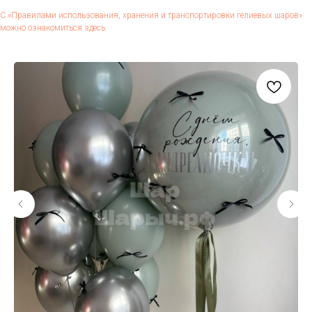
С «Пра­вила­ми ис­поль­зо­вания, хра­нения и тран­спор­ти­ров­ки ге­ли­евых ша­ров»
мож­но оз­на­комить­ся здесь.