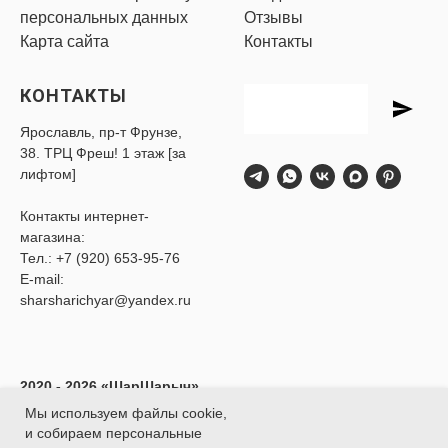
персональных данных
Отзывы
Карта сайта
Контакты
КОНТАКТЫ
Ярославль, пр-т Фрунзе,
38. ТРЦ Фреш! 1 этаж [за
лифтом]
Контакты интернет-
магазина:
Тел.:
+7 (920) 653-95-76
E-mail:
sharsharichyar@yandex.ru
2020 - 2026 «ШарШарыч»
- Доставка воздушных
Мы используем файлы cookie,
шаров в Ярославле.
и собираем персональные