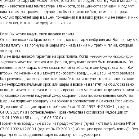
что-ли­бо по ша­ру мы мо­жет толь­ко, ес­ли этот шар бу­дет ле­тать у Нас в ма­гази­не,
при из­вес­тной нам тем­пе­рату­ре, влаж­ности, ос­ве­щен­ности сол­нцем, и под чут­
ким на­шим кон­тро­лем, в иде­але, что бы его ник­то не бил, не мял и не тро­гал!
Сколь­ко про­лета­ет шар в Ва­шем по­меще­нии и в ва­ших ру­ках мы не зна­ем, и ник­
то не зна­ет, есть толь­ко сред­ние зна­чения.
Ес­ли Вы хо­тите на­дуть свои ша­рики ге­ли­ем
От­ветс­твен­ность за брак не­сет кли­ент, так как ша­ры выб­ра­ны им. Вот по­чему мы
бе­рем пла­ту и за лоп­нувшие ша­ры (при на­дува­нии мы тра­тим ге­лий, ко­торый
сто­ит де­нег);
Мы не да­ем ни­какой га­ран­тии на срок по­лета. Ког­да
не­воз­можно про­кон­тро­
лиро­вать
ка­чес­тво ла­тек­са или фоль­ги, ре­зуль­тат мо­жет быть пе­чаль­ным. Во-
пер­вых, в этих ша­рах мо­жет ока­зать­ся мно­го бра­ка, и они бу­дут ло­пать­ся. Во-
вто­рых, по нез­на­нию вы мо­жете при­об­рести воз­душные ша­ры не то­го раз­ме­ра.
Как ре­зуль­тат, газ ис­па­рит­ся слиш­ком быс­тро, и ле­тучесть сох­ра­нит­ся на сов­
сем неп­ро­дол­жи­тель­ный срок или ша­ры и вов­се не взле­тят. Как бы­ло ска­зано
вы­ше, от ка­чес­тва ла­тек­са или фоль­ги­рован­но­го ма­тери­ала нап­ря­мую за­висит и
то, сколь­ко вре­мени на­дув­ной де­кор сох­ра­нит свои пер­во­началь­ные свой­ства.
Ша­ры не под­ле­жат воз­вра­ту или об­ме­ну в со­от­ветс­твии с За­коном Рос­сий­ской
Фе­дера­ции «О за­щите прав пот­ре­бите­лей» от 07.02.1992 № 2300–1 (в ред. от
04.08.2023 г.) и Пос­та­нов­ле­ни­ем Пра­витель­ства Рос­сий­ской Фе­дера­ции от
19.01.1998 № 55 (в ред. 16.05.2020 г.)
Га­ран­тия на воз­душные ша­ры не пре­дус­мотре­на (пункт 7 статья 5 за­кона РФ от
07.02.1992 № 2300-1 (ред. от 04.08.2023 г.) «О за­щите прав пот­ре­бите­лей»)). Воз­
врат де­нег за воз­душные ша­ры по за­кону не пре­дус­мотрен.