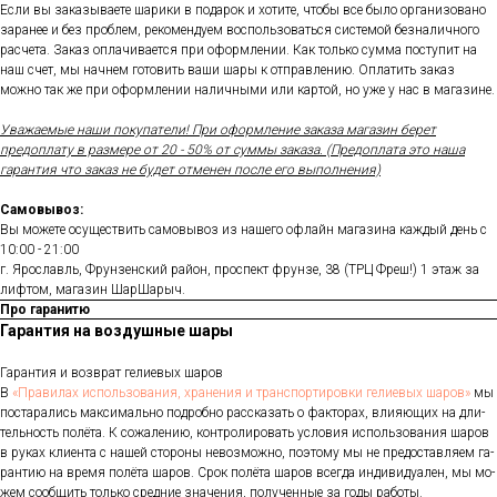
Если вы заказываете шарики в подарок и хотите, чтобы все было организовано
заранее и без проблем, рекомендуем воспользоваться системой безналичного
расчета. Заказ оплачивается при оформлении. Как только сумма поступит на
наш счет, мы начнем готовить ваши шары к отправлению. Оплатить заказ
можно так же при оформлении наличными или картой, но уже у нас в магазине.
Уважаемые наши покупатели! При оформление заказа магазин берет
предоплату в размере от 20 - 50% от суммы заказа. (Предоплата это наша
гарантия что заказ не будет отменен после его выполнения)
Самовывоз:
Вы можете осуществить самовывоз из нашего офлайн магазина каждый день с
10:00 - 21:00
г. Ярославль, Фрунзенский район, проспект фрунзе, 38 (ТРЦ Фреш!) 1 этаж за
лифтом, магазин ШарШарыч.
Про гаранитю
Гарантия на воздушные шары
Га­ран­тия и воз­врат ге­ли­евых ша­ров
В
«Пра­ви­лах ис­поль­зо­ва­ния, хра­не­ния и тран­спор­ти­ров­ки ге­ли­евых ша­ров»
мы
пос­та­рались мак­си­маль­но под­робно рас­ска­зать о фак­то­рах, вли­яющих на дли­
тель­ность по­лёта. К со­жале­нию, кон­тро­лиро­вать ус­ло­вия ис­поль­зо­вания ша­ров
в ру­ках кли­ен­та с на­шей сто­роны не­воз­можно, по­это­му мы не пре­дос­тавля­ем га­
ран­тию на вре­мя по­лёта ша­ров. Срок по­лёта ша­ров всег­да ин­ди­виду­ален, мы мо­
жем со­об­щить толь­ко сред­ние зна­чения, по­лучен­ные за го­ды ра­боты.