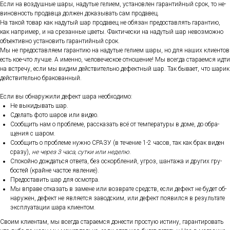
Ес­ли на воз­душные ша­ры, на­дутые ге­ли­ем, ус­та­нов­лен га­ран­тий­ный срок, то не­
винов­ность про­дав­ца дол­жен до­казы­вать сам про­давец.
На та­кой то­вар как на­дутый шар про­давец не обя­зан пре­дос­тавлять га­ран­тию,
как нап­ри­мер, и на сре­зан­ные цве­ты. Фак­ти­чес­ки на на­дутый шар не­воз­можно
объ­ек­тивно ус­та­новить га­ран­тий­ный срок.
Мы не пре­дос­тавля­ем га­ран­тию на на­дутые ге­ли­ем ша­ры, но для на­ших кли­ен­тов
есть кое-что луч­ше. А имен­но, че­лове­чес­кое от­но­шение! Мы всег­да ста­ра­ем­ся ид­ти
на встре­чу, ес­ли мы ви­дим дей­стви­тель­но де­фек­тный шар. Так бы­ва­ет, что ша­рик
дей­стви­тель­но бра­кован­ный.
Ес­ли вы об­на­ружи­ли де­фект ша­ра не­об­хо­димо:
Не вы­киды­вать шар.
Сде­лать фо­то ша­ров или ви­део.
Со­об­щить нам о проб­ле­ме, рас­ска­зать всё от тем­пе­рату­ры в до­ме, до об­ра­
щения с ша­ром.
Со­об­щить о проб­ле­ме нуж­но СРА­ЗУ (в те­чение 1-2 ча­сов, так как брак ви­ден
сра­зу),
не че­рез 3 ча­са, сут­ки или не­делю
.
Спо­кой­но дож­дать­ся от­ве­та, без ос­кор­бле­ний, уг­роз, шан­та­жа и дру­гих гру­
бос­тей (край­не час­тое яв­ле­ние).
Пре­дос­та­вить шар для ос­мотра.
Мы впра­ве от­ка­зать в за­мене или воз­вра­те средств, ес­ли де­фект не бу­дет об­
на­ружен, де­фект не яв­ля­ет­ся за­вод­ским, или де­фект по­явил­ся в ре­зуль­та­те
экс­плу­ата­ции ша­ра кли­ен­том.
Сво­им кли­ен­там, мы всег­да ста­ра­ем­ся до­нес­ти прос­тую ис­ти­ну, га­ран­ти­ровать