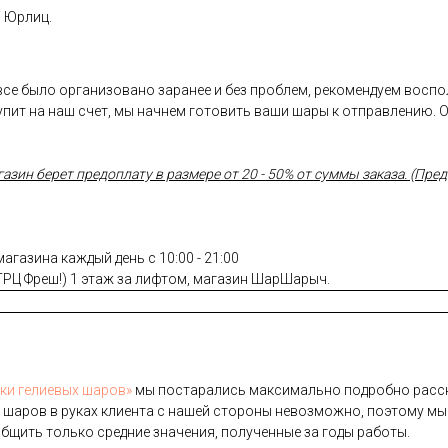
и Юрлиц.
 все было организовано заранее и без проблем, рекомендуем восп
пит на наш счет, мы начнем готовить ваши шары к отправлению. 
ин берет предоплату в размере от 20 - 50% от суммы заказа. (Предо
газина каждый день с 10:00 - 21:00
(ТРЦ Фреш!) 1 этаж за лифтом, магазин ШарШарыч.
­ки ге­ли­евых ша­ров»
мы пос­та­рались мак­си­маль­но под­робно рас­ск
 ша­ров в ру­ках кли­ен­та с на­шей сто­роны не­воз­можно, по­это­му мы
б­щить толь­ко сред­ние зна­чения, по­лучен­ные за го­ды ра­боты.