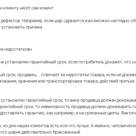
 кли­ен­ту не­сёт сам кли­ент.
де­фек­тов. Нап­ри­мер, ес­ли шар сду­ва­ет­ся и воз­можно наг­лядно об
 ус­та­новить при­чину.
ре не­дос­татков».
 не ус­та­нов­лен га­ран­тий­ный срок, ес­ли пот­ре­битель до­кажет, что 
ый срок, про­давец … от­ве­ча­ет за не­дос­татки то­вара, ес­ли не до­каж
зо­вания, хра­нения или тран­спор­ти­ров­ки то­вара, дей­ствий треть­их
ус­та­нов­лен га­ран­тий­ный срок, то ви­ну про­дав­ца дол­жен до­казы­ва
га­ран­тий­ный срок, то не­винов­ность про­дав­ца дол­жен до­казы­вать 
дос­тавлять га­ран­тию, как нап­ри­мер, и на сре­зан­ные цве­ты. Фак­ти­
, но для на­ших кли­ен­тов есть кое-что луч­ше. А имен­но, че­лове­чес­ко
 что ша­рик дей­стви­тель­но бра­кован­ный.