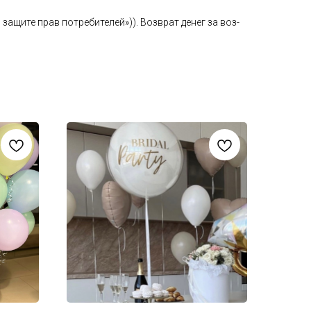
а­щите прав пот­ре­бите­лей»)). Воз­врат де­нег за воз­