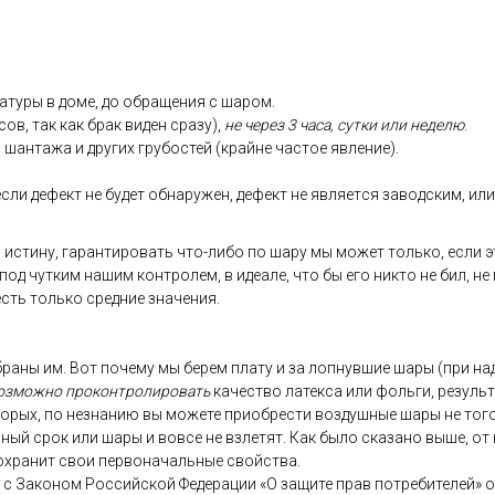
ату­ры в до­ме, до об­ра­щения с ша­ром.
сов, так как брак ви­ден сра­зу),
не че­рез 3 ча­са, сут­ки или не­делю
.
 шан­та­жа и дру­гих гру­бос­тей (край­не час­тое яв­ле­ние).
­ли де­фект не бу­дет об­на­ружен, де­фект не яв­ля­ет­ся за­вод­ским, или 
 ис­ти­ну, га­ран­ти­ровать что-ли­бо по ша­ру мы мо­жет толь­ко, ес­ли э
 под чут­ким на­шим кон­тро­лем, в иде­але, что бы его ник­то не бил, не
 есть толь­ко сред­ние зна­чения.
­ра­ны им. Вот по­чему мы бе­рем пла­ту и за лоп­нувшие ша­ры (при на­д
оз­можно про­кон­тро­лиро­вать
ка­чес­тво ла­тек­са или фоль­ги, ре­зуль
то­рых, по нез­на­нию вы мо­жете при­об­рести воз­душные ша­ры не то­го 
ь­ный срок или ша­ры и вов­се не взле­тят. Как бы­ло ска­зано вы­ше, от 
ох­ра­нит свои пер­во­началь­ные свой­ства.
ии с За­коном Рос­сий­ской Фе­дера­ции «О за­щите прав пот­ре­бите­лей» 