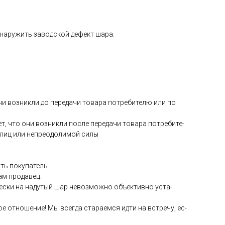
­на­ружить за­вод­ской де­фект ша­ра.
они воз­никли до пе­реда­чи то­вара пот­ре­бите­лю или по
ет, что они воз­никли пос­ле пе­реда­чи то­вара пот­ре­бите­
 лиц или неп­ре­одо­лимой си­лы
ть по­купа­тель.
сам про­давец.
чес­ки на на­дутый шар не­воз­можно объ­ек­тивно ус­та­
е от­но­шение! Мы всег­да ста­ра­ем­ся ид­ти на встре­чу, ес­