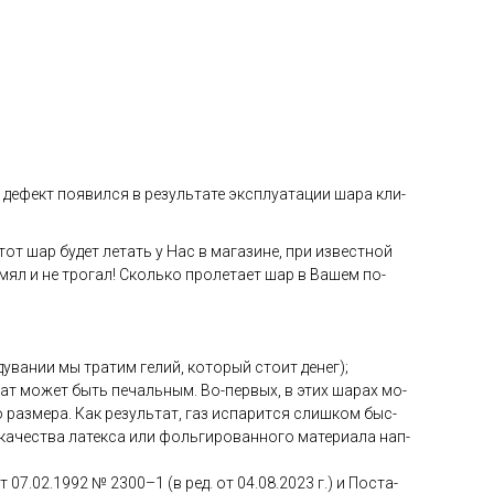
де­фект по­явил­ся в ре­зуль­та­те экс­плу­ата­ции ша­ра кли­
тот шар бу­дет ле­тать у Нас в ма­гази­не, при из­вес­тной
 мял и не тро­гал! Сколь­ко про­лета­ет шар в Ва­шем по­
ува­нии мы тра­тим ге­лий, ко­торый сто­ит де­нег);
­тат мо­жет быть пе­чаль­ным. Во-пер­вых, в этих ша­рах мо­
раз­ме­ра. Как ре­зуль­тат, газ ис­па­рит­ся слиш­ком быс­
ка­чес­тва ла­тек­са или фоль­ги­рован­но­го ма­тери­ала нап­
от 07.02.1992 № 2300–1 (в ред. от 04.08.2023 г.) и Пос­та­