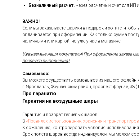
Безналичный расчет.
Через расчетный счет для ИП 
ВАЖНО!
Если вы заказываете шарики в подарок и хотите, чтобы
оплачивается при оформлении. Как только сумма посту
наличными или картой, но уже у нас в магазине.
Уважаемые наши покупатели! При оформление заказа магаз
после его выполнения)
Самовывоз:
Вы можете осуществить самовывоз из нашего офлайн ма
г. Ярославль, Фрунзенский район, проспект фрунзе, 38 
Про гаранитю
Гарантия на воздушные шары
Га­ран­тия и воз­врат ге­ли­евых ша­ров
В
«Пра­ви­лах ис­поль­зо­ва­ния, хра­не­ния и тран­спор­ти­ров
К со­жале­нию, кон­тро­лиро­вать ус­ло­вия ис­поль­зо­вания
Срок по­лёта ша­ров всег­да ин­ди­виду­ален, мы мо­жем со­о