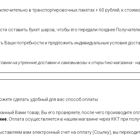
лючительно в транспортировочных пакетах + 60 рублей, к стоимо
сти оставить букет шаров, чтобы его передали позднее Получател
сть Ваши потребности и предложить индивидуальные условия дост
вим на утренние доставки и самовывозы к открытию магазина - над
ожете сделать удобный для вас способ оплаты:
занный Вами товар, Вы его проверяете, после чего производите опл
ине.
Оплата осуществляется в нашем магазине через ККТ при полу
ставляем вам электронный счет на оплату (Ссылку), вы переходит