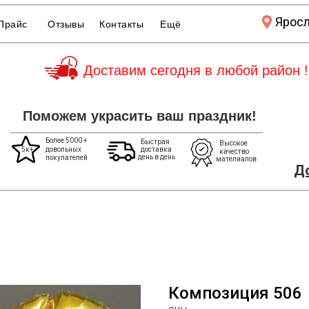
Ярос
Прайс
Отзывы
Контакты
Ещё
Доставим сегодня в любой район !
Поможем украсить ваш праздник!
Более 5000 +
Быстрая
Высокое
5к+
довольных
доставка
качество
день в день
покупателей
мателиалов
До
Композиция 506