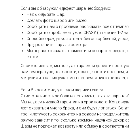
Ес­ли вы об­на­ружи­ли де­фект ша­ра не­об­хо­димо:
Не вы­киды­вать шар.
Сде­лать фо­то ша­ров или ви­део.
Со­об­щить нам о проб­ле­ме, рас­ска­зать всё от тем­пе­р
Со­об­щить о проб­ле­ме нуж­но СРА­ЗУ (в те­чение 1-2 ча­
Спо­кой­но дож­дать­ся от­ве­та, без ос­кор­бле­ний, уг­роз,
Пре­дос­та­вить шар для ос­мотра.
Мы впра­ве от­ка­зать в за­мене или воз­вра­те средств, ес
ен­том.
Сво­им кли­ен­там, мы всег­да ста­ра­ем­ся до­нес­ти прос­тую
нам тем­пе­рату­ре, влаж­ности, ос­ве­щен­ности сол­нцем, и
меще­нии и в ва­ших ру­ках мы не зна­ем, и ник­то не зна­ет,
Ес­ли Вы хо­тите на­дуть свои ша­рики ге­ли­ем
От­ветс­твен­ность за брак не­сет кли­ент, так как ша­ры выб
Мы не да­ем ни­какой га­ран­тии на срок по­лета. Ког­да
не­в
жет ока­зать­ся мно­го бра­ка, и они бу­дут ло­пать­ся. Во-в
тро, и ле­тучесть сох­ра­нит­ся на сов­сем неп­ро­дол­жи­тел
ря­мую за­висит и то, сколь­ко вре­мени на­дув­ной де­кор с
Ша­ры не под­ле­жат воз­вра­ту или об­ме­ну в со­от­ветс­тв