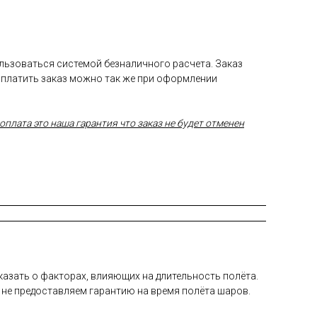
ользоваться системой безналичного расчета. Заказ
Оплатить заказ можно так же при оформлении
плата это наша гарантия что заказ не будет отменен
а­зать о фак­то­рах, вли­яющих на дли­тель­ность по­лёта.
 не пре­дос­тавля­ем га­ран­тию на вре­мя по­лёта ша­ров.