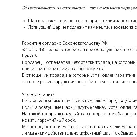
От­ветс­твен­ность за сох­ранность ша­ра с мо­мен­та пе­реда­чи
Шар под­ле­жит за­мене толь­ко при на­личии за­вод­ских 
Лоп­нувший шар не под­ле­жит за­мене, т.к. не­воз­можно
Га­ран­тия сог­ласно За­коно­датель­ству РФ.
«Статья 18. Пра­ва пот­ре­бите­ля при об­на­руже­нии в то­ва
Пункт 6.
Про­давец … от­ве­ча­ет за не­дос­татки то­вара, на ко­торый
при­чинам, воз­никшим до это­го мо­мен­та.
В от­но­шении то­вара, на ко­торый ус­та­нов­лен га­ран­тий­н
лю вследс­твие на­руше­ния пот­ре­бите­лем пра­вил ис­поль­
Что это зна­чит?
Ес­ли на воз­душные ша­ры, на­дутые ге­ли­ем, про­дав­цом не 
Ес­ли на воз­душные ша­ры, на­дутые ге­ли­ем, ус­та­нов­лен 
На та­кой то­вар как на­дутый шар про­давец не обя­зан пре­
новить га­ран­тий­ный срок.
Мы не пре­дос­тавля­ем га­ран­тию на на­дутые ге­ли­ем ша­ры
ли мы ви­дим дей­стви­тель­но де­фек­тный шар. Так бы­ва­ет,