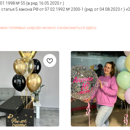
.01.1998 № 55 (в ред. 16.05.2020 г.)
 статья 5 за­кона РФ от 07.02.1992 № 2300-1 (ред. от 04.08.2023 г.) «О з
ов­ки ге­ли­евых ша­ров» мож­но оз­на­комить­ся здесь.