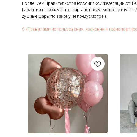
нов­ле­ни­ем Пра­витель­ства Рос­сий­ской Фе­дера­ции от 19
Га­ран­тия на воз­душные ша­ры не пре­дус­мотре­на (пункт 7
душные ша­ры по за­кону не пре­дус­мотрен.
С «Пра­вила­ми ис­поль­зо­вания, хра­нения и тран­спор­ти­р