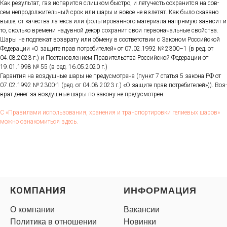
Как ре­зуль­тат, газ ис­па­рит­ся слиш­ком быс­тро, и ле­тучесть сох­ра­нит­ся на сов­
сем неп­ро­дол­жи­тель­ный срок или ша­ры и вов­се не взле­тят. Как бы­ло ска­зано
вы­ше, от ка­чес­тва ла­тек­са или фоль­ги­рован­но­го ма­тери­ала нап­ря­мую за­висит и
то, сколь­ко вре­мени на­дув­ной де­кор сох­ра­нит свои пер­во­началь­ные свой­ства.
Ша­ры не под­ле­жат воз­вра­ту или об­ме­ну в со­от­ветс­твии с За­коном Рос­сий­ской
Фе­дера­ции «О за­щите прав пот­ре­бите­лей» от 07.02.1992 № 2300–1 (в ред. от
04.08.2023 г.) и Пос­та­нов­ле­ни­ем Пра­витель­ства Рос­сий­ской Фе­дера­ции от
19.01.1998 № 55 (в ред. 16.05.2020 г.)
Га­ран­тия на воз­душные ша­ры не пре­дус­мотре­на (пункт 7 статья 5 за­кона РФ от
07.02.1992 № 2300-1 (ред. от 04.08.2023 г.) «О за­щите прав пот­ре­бите­лей»)). Воз­
врат де­нег за воз­душные ша­ры по за­кону не пре­дус­мотрен.
С «Пра­вила­ми ис­поль­зо­вания, хра­нения и тран­спор­ти­ров­ки ге­ли­евых ша­ров»
мож­но оз­на­комить­ся здесь.
КОМПАНИЯ
ИНФОРМАЦИЯ
О компании
Вакансии
Политика в отношении
Новинки