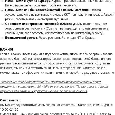
Наличными в рублях курьеру
. Курьер привозит заказанный Вами товар,
Вы его проверяете, после чего производите оплату.
Наличными или банковской картой в нашем магазине.
Оплата
осуществляется в нашем магазине через ККТ при получении товара. Адрес и
режим работы магазина смотрите чуть ниже.
Сервисом электронных платежей
«ЮMoney»,
Мы выставляем вам
электронный счет на оплату (Ссылку), вы переходите по ней оплачиваете
удобным для вас способом, чек поступает вам на электронную почту.
Безналичный расчет.
Через расчетный счет для ИП и Юрлиц.
ВАЖНО!
Если вы заказываете шарики в подарок и хотите, чтобы все было организовано
заранее и без проблем, рекомендуем воспользоваться системой безналичного
расчета. Заказ оплачивается при оформлении. Как только сумма поступит на
наш счет, мы начнем готовить ваши шары к отправлению. Оплатить заказ
можно так же при оформлении наличными или картой, но уже у нас в магазине.
Уважаемые наши покупатели! При оформление заказа магазин берет
предоплату в размере от 20 - 50% от суммы заказа. (Предоплата это наша
гарантия что заказ не будет отменен после его выполнения)
Самовывоз:
Вы можете осуществить самовывоз из нашего офлайн магазина каждый день с
10:00 - 21:00
г. Ярославль, Фрунзенский район, проспект фрунзе, 38 (ТРЦ Фреш!) 1 этаж за