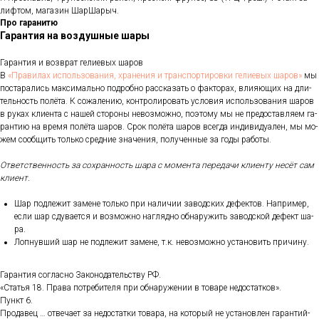
лифтом, магазин ШарШарыч.
Про гаранитю
Гарантия на воздушные шары
Га­ран­тия и воз­врат ге­ли­евых ша­ров
В
«Пра­ви­лах ис­поль­зо­ва­ния, хра­не­ния и тран­спор­ти­ров­ки ге­ли­евых ша­ров»
мы
пос­та­рались мак­си­маль­но под­робно рас­ска­зать о фак­то­рах, вли­яющих на дли­
тель­ность по­лёта. К со­жале­нию, кон­тро­лиро­вать ус­ло­вия ис­поль­зо­вания ша­ров
в ру­ках кли­ен­та с на­шей сто­роны не­воз­можно, по­это­му мы не пре­дос­тавля­ем га­
ран­тию на вре­мя по­лёта ша­ров. Срок по­лёта ша­ров всег­да ин­ди­виду­ален, мы мо­
жем со­об­щить толь­ко сред­ние зна­чения, по­лучен­ные за го­ды ра­боты.
От­ветс­твен­ность за сох­ранность ша­ра с мо­мен­та пе­реда­чи кли­ен­ту не­сёт сам
кли­ент.
Шар под­ле­жит за­мене толь­ко при на­личии за­вод­ских де­фек­тов. Нап­ри­мер,
ес­ли шар сду­ва­ет­ся и воз­можно наг­лядно об­на­ружить за­вод­ской де­фект ша­
ра.
Лоп­нувший шар не под­ле­жит за­мене, т.к. не­воз­можно ус­та­новить при­чину.
Га­ран­тия сог­ласно За­коно­датель­ству РФ.
«Статья 18. Пра­ва пот­ре­бите­ля при об­на­руже­нии в то­варе не­дос­татков».
Пункт 6.
Про­давец … от­ве­ча­ет за не­дос­татки то­вара, на ко­торый не ус­та­нов­лен га­ран­тий­