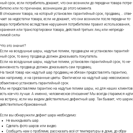
ный срок, ес­ли пот­ре­битель до­кажет, что они воз­никли до пе­реда­чи то­вара пот­ре­
бите­лю или по при­чинам, воз­никшим до это­го мо­мен­та.
В от­но­шении то­вара, на ко­торый ус­та­нов­лен га­ран­тий­ный срок, про­давец … от­ве­
ча­ет за не­дос­татки то­вара, ес­ли не до­кажет, что они воз­никли пос­ле пе­реда­чи то­
вара пот­ре­бите­лю вследс­твие на­руше­ния пот­ре­бите­лем пра­вил ис­поль­зо­вания,
хра­нения или тран­спор­ти­ров­ки то­вара, дей­ствий треть­их лиц или неп­ре­одо­
лимой си­лы
Что это зна­чит?
Ес­ли на воз­душные ша­ры, на­дутые ге­ли­ем, про­дав­цом не ус­та­нов­лен га­ран­тий­
ный срок, то ви­ну про­дав­ца дол­жен до­казы­вать по­купа­тель.
Ес­ли на воз­душные ша­ры, на­дутые ге­ли­ем, ус­та­нов­лен га­ран­тий­ный срок, то не­
винов­ность про­дав­ца дол­жен до­казы­вать сам про­давец.
На та­кой то­вар как на­дутый шар про­давец не обя­зан пре­дос­тавлять га­ран­тию,
как нап­ри­мер, и на сре­зан­ные цве­ты. Фак­ти­чес­ки на на­дутый шар не­воз­можно
объ­ек­тивно ус­та­новить га­ран­тий­ный срок.
Мы не пре­дос­тавля­ем га­ран­тию на на­дутые ге­ли­ем ша­ры, но для на­ших кли­ен­тов
есть кое-что луч­ше. А имен­но, че­лове­чес­кое от­но­шение! Мы всег­да ста­ра­ем­ся ид­ти
на встре­чу, ес­ли мы ви­дим дей­стви­тель­но де­фек­тный шар. Так бы­ва­ет, что ша­рик
дей­стви­тель­но бра­кован­ный.
Ес­ли вы об­на­ружи­ли де­фект ша­ра не­об­хо­димо:
Не вы­киды­вать шар.
Сде­лать фо­то ша­ров или ви­део.
Со­об­щить нам о проб­ле­ме, рас­ска­зать всё от тем­пе­рату­ры в до­ме, до об­ра­