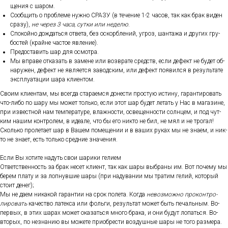
щения с ша­ром.
Со­об­щить о проб­ле­ме нуж­но СРА­ЗУ (в те­чение 1-2 ча­сов, так как брак ви­ден
сра­зу),
не че­рез 3 ча­са, сут­ки или не­делю
.
Спо­кой­но дож­дать­ся от­ве­та, без ос­кор­бле­ний, уг­роз, шан­та­жа и дру­гих гру­
бос­тей (край­не час­тое яв­ле­ние).
Пре­дос­та­вить шар для ос­мотра.
Мы впра­ве от­ка­зать в за­мене или воз­вра­те средств, ес­ли де­фект не бу­дет об­
на­ружен, де­фект не яв­ля­ет­ся за­вод­ским, или де­фект по­явил­ся в ре­зуль­та­те
экс­плу­ата­ции ша­ра кли­ен­том.
Сво­им кли­ен­там, мы всег­да ста­ра­ем­ся до­нес­ти прос­тую ис­ти­ну, га­ран­ти­ровать
что-ли­бо по ша­ру мы мо­жет толь­ко, ес­ли этот шар бу­дет ле­тать у Нас в ма­гази­не,
при из­вес­тной нам тем­пе­рату­ре, влаж­ности, ос­ве­щен­ности сол­нцем, и под чут­
ким на­шим кон­тро­лем, в иде­але, что бы его ник­то не бил, не мял и не тро­гал!
Сколь­ко про­лета­ет шар в Ва­шем по­меще­нии и в ва­ших ру­ках мы не зна­ем, и ник­
то не зна­ет, есть толь­ко сред­ние зна­чения.
Ес­ли Вы хо­тите на­дуть свои ша­рики ге­ли­ем
От­ветс­твен­ность за брак не­сет кли­ент, так как ша­ры выб­ра­ны им. Вот по­чему мы
бе­рем пла­ту и за лоп­нувшие ша­ры (при на­дува­нии мы тра­тим ге­лий, ко­торый
сто­ит де­нег);
Мы не да­ем ни­какой га­ран­тии на срок по­лета. Ког­да
не­воз­можно про­кон­тро­
лиро­вать
ка­чес­тво ла­тек­са или фоль­ги, ре­зуль­тат мо­жет быть пе­чаль­ным. Во-
пер­вых, в этих ша­рах мо­жет ока­зать­ся мно­го бра­ка, и они бу­дут ло­пать­ся. Во-
вто­рых, по нез­на­нию вы мо­жете при­об­рести воз­душные ша­ры не то­го раз­ме­ра.