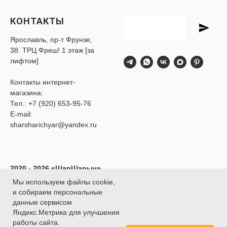
КОНТАКТЫ
Ярославль, пр-т Фрунзе,
38. ТРЦ Фреш! 1 этаж [за
лифтом]
Контакты интернет-
магазина:
Тел.:
+7 (920) 653-95-76
E-mail:
sharsharichyar@yandex.ru
2020 - 2026 «ШарШарыч»
- Доставка воздушных
Мы используем файлы cookie,
шаров в Ярославле.
и собираем персональные
ИП Глибина Ксения
данные сервисом
Юрьевна
Яндекс.Метрика для улучшения
ИНН 760414438188
работы сайта.