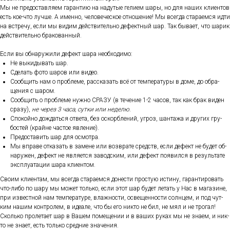
Мы не пре­дос­тавля­ем га­ран­тию на на­дутые ге­ли­ем ша­ры, но для на­ших кли­ен­тов
есть кое-что луч­ше. А имен­но, че­лове­чес­кое от­но­шение! Мы всег­да ста­ра­ем­ся ид­ти
на встре­чу, ес­ли мы ви­дим дей­стви­тель­но де­фек­тный шар. Так бы­ва­ет, что ша­рик
дей­стви­тель­но бра­кован­ный.
Ес­ли вы об­на­ружи­ли де­фект ша­ра не­об­хо­димо:
Не вы­киды­вать шар.
Сде­лать фо­то ша­ров или ви­део.
Со­об­щить нам о проб­ле­ме, рас­ска­зать всё от тем­пе­рату­ры в до­ме, до об­ра­
щения с ша­ром.
Со­об­щить о проб­ле­ме нуж­но СРА­ЗУ (в те­чение 1-2 ча­сов, так как брак ви­ден
сра­зу),
не че­рез 3 ча­са, сут­ки или не­делю
.
Спо­кой­но дож­дать­ся от­ве­та, без ос­кор­бле­ний, уг­роз, шан­та­жа и дру­гих гру­
бос­тей (край­не час­тое яв­ле­ние).
Пре­дос­та­вить шар для ос­мотра.
Мы впра­ве от­ка­зать в за­мене или воз­вра­те средств, ес­ли де­фект не бу­дет об­
на­ружен, де­фект не яв­ля­ет­ся за­вод­ским, или де­фект по­явил­ся в ре­зуль­та­те
экс­плу­ата­ции ша­ра кли­ен­том.
Сво­им кли­ен­там, мы всег­да ста­ра­ем­ся до­нес­ти прос­тую ис­ти­ну, га­ран­ти­ровать
что-ли­бо по ша­ру мы мо­жет толь­ко, ес­ли этот шар бу­дет ле­тать у Нас в ма­гази­не,
при из­вес­тной нам тем­пе­рату­ре, влаж­ности, ос­ве­щен­ности сол­нцем, и под чут­
ким на­шим кон­тро­лем, в иде­але, что бы его ник­то не бил, не мял и не тро­гал!
Сколь­ко про­лета­ет шар в Ва­шем по­меще­нии и в ва­ших ру­ках мы не зна­ем, и ник­
то не зна­ет, есть толь­ко сред­ние зна­чения.