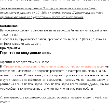
Уважаемые наши покупатели! При оформление заказа магазин берет
предоплату в размере от 20 - 50% от суммы заказа. (Предоплата это наша
гарантия что заказ не будет отменен после его выполнения)
Самовывоз:
Вы можете осуществить самовывоз из нашего офлайн магазина каждый день с
10:00 - 21:00
г. Ярославль, Фрунзенский район, проспект фрунзе, 38 (ТРЦ Фреш!) 1 этаж за
лифтом, магазин ШарШарыч.
Про гаранитю
Гарантия на воздушные шары
Га­ран­тия и воз­врат ге­ли­евых ша­ров
В
«Пра­ви­лах ис­поль­зо­ва­ния, хра­не­ния и тран­спор­ти­ров­ки ге­ли­евых ша­ров»
мы
пос­та­рались мак­си­маль­но под­робно рас­ска­зать о фак­то­рах, вли­яющих на дли­
тель­ность по­лёта. К со­жале­нию, кон­тро­лиро­вать ус­ло­вия ис­поль­зо­вания ша­ров
в ру­ках кли­ен­та с на­шей сто­роны не­воз­можно, по­это­му мы не пре­дос­тавля­ем га­
ран­тию на вре­мя по­лёта ша­ров. Срок по­лёта ша­ров всег­да ин­ди­виду­ален, мы мо­
жем со­об­щить толь­ко сред­ние зна­чения, по­лучен­ные за го­ды ра­боты.
От­ветс­твен­ность за сох­ранность ша­ра с мо­мен­та пе­реда­чи кли­ен­ту не­сёт сам
кли­ент.