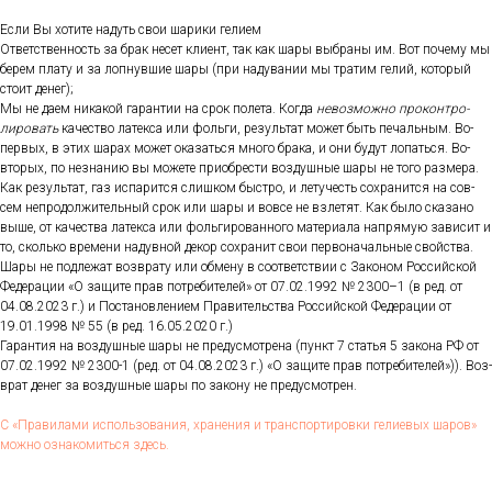
Ес­ли Вы хо­тите на­дуть свои ша­рики ге­ли­ем
От­ветс­твен­ность за брак не­сет кли­ент, так как ша­ры выб­ра­ны им. Вот по­чему мы
бе­рем пла­ту и за лоп­нувшие ша­ры (при на­дува­нии мы тра­тим ге­лий, ко­торый
сто­ит де­нег);
Мы не да­ем ни­какой га­ран­тии на срок по­лета. Ког­да
не­воз­можно про­кон­тро­
лиро­вать
ка­чес­тво ла­тек­са или фоль­ги, ре­зуль­тат мо­жет быть пе­чаль­ным. Во-
пер­вых, в этих ша­рах мо­жет ока­зать­ся мно­го бра­ка, и они бу­дут ло­пать­ся. Во-
вто­рых, по нез­на­нию вы мо­жете при­об­рести воз­душные ша­ры не то­го раз­ме­ра.
Как ре­зуль­тат, газ ис­па­рит­ся слиш­ком быс­тро, и ле­тучесть сох­ра­нит­ся на сов­
сем неп­ро­дол­жи­тель­ный срок или ша­ры и вов­се не взле­тят. Как бы­ло ска­зано
вы­ше, от ка­чес­тва ла­тек­са или фоль­ги­рован­но­го ма­тери­ала нап­ря­мую за­висит и
то, сколь­ко вре­мени на­дув­ной де­кор сох­ра­нит свои пер­во­началь­ные свой­ства.
Ша­ры не под­ле­жат воз­вра­ту или об­ме­ну в со­от­ветс­твии с За­коном Рос­сий­ской
Фе­дера­ции «О за­щите прав пот­ре­бите­лей» от 07.02.1992 № 2300–1 (в ред. от
04.08.2023 г.) и Пос­та­нов­ле­ни­ем Пра­витель­ства Рос­сий­ской Фе­дера­ции от
19.01.1998 № 55 (в ред. 16.05.2020 г.)
Га­ран­тия на воз­душные ша­ры не пре­дус­мотре­на (пункт 7 статья 5 за­кона РФ от
07.02.1992 № 2300-1 (ред. от 04.08.2023 г.) «О за­щите прав пот­ре­бите­лей»)). Воз­
врат де­нег за воз­душные ша­ры по за­кону не пре­дус­мотрен.
С «Пра­вила­ми ис­поль­зо­вания, хра­нения и тран­спор­ти­ров­ки ге­ли­евых ша­ров»
мож­но оз­на­комить­ся здесь.