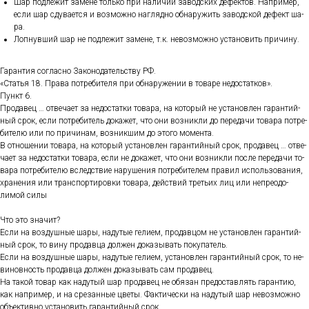
Шар под­ле­жит за­мене толь­ко при на­личии за­вод­ских де­фек­тов. Нап­ри­мер,
ес­ли шар сду­ва­ет­ся и воз­можно наг­лядно об­на­ружить за­вод­ской де­фект ша­
ра.
Лоп­нувший шар не под­ле­жит за­мене, т.к. не­воз­можно ус­та­новить при­чину.
Га­ран­тия сог­ласно За­коно­датель­ству РФ.
«Статья 18. Пра­ва пот­ре­бите­ля при об­на­руже­нии в то­варе не­дос­татков».
Пункт 6.
Про­давец … от­ве­ча­ет за не­дос­татки то­вара, на ко­торый не ус­та­нов­лен га­ран­тий­
ный срок, ес­ли пот­ре­битель до­кажет, что они воз­никли до пе­реда­чи то­вара пот­ре­
бите­лю или по при­чинам, воз­никшим до это­го мо­мен­та.
В от­но­шении то­вара, на ко­торый ус­та­нов­лен га­ран­тий­ный срок, про­давец … от­ве­
ча­ет за не­дос­татки то­вара, ес­ли не до­кажет, что они воз­никли пос­ле пе­реда­чи то­
вара пот­ре­бите­лю вследс­твие на­руше­ния пот­ре­бите­лем пра­вил ис­поль­зо­вания,
хра­нения или тран­спор­ти­ров­ки то­вара, дей­ствий треть­их лиц или неп­ре­одо­
лимой си­лы
Что это зна­чит?
Ес­ли на воз­душные ша­ры, на­дутые ге­ли­ем, про­дав­цом не ус­та­нов­лен га­ран­тий­
ный срок, то ви­ну про­дав­ца дол­жен до­казы­вать по­купа­тель.
Ес­ли на воз­душные ша­ры, на­дутые ге­ли­ем, ус­та­нов­лен га­ран­тий­ный срок, то не­
винов­ность про­дав­ца дол­жен до­казы­вать сам про­давец.
На та­кой то­вар как на­дутый шар про­давец не обя­зан пре­дос­тавлять га­ран­тию,
как нап­ри­мер, и на сре­зан­ные цве­ты. Фак­ти­чес­ки на на­дутый шар не­воз­можно
объ­ек­тивно ус­та­новить га­ран­тий­ный срок.