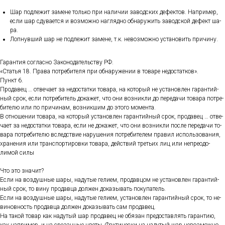
Шар под­ле­жит за­мене толь­ко при на­личии за­вод­ских де­фек­тов. Нап­ри­мер,
ес­ли шар сду­ва­ет­ся и воз­можно наг­лядно об­на­ружить за­вод­ской де­фект ша­
ра.
Лоп­нувший шар не под­ле­жит за­мене, т.к. не­воз­можно ус­та­новить при­чину.
Га­ран­тия сог­ласно За­коно­датель­ству РФ.
«Статья 18. Пра­ва пот­ре­бите­ля при об­на­руже­нии в то­варе не­дос­татков».
Пункт 6.
Про­давец … от­ве­ча­ет за не­дос­татки то­вара, на ко­торый не ус­та­нов­лен га­ран­тий­
ный срок, ес­ли пот­ре­битель до­кажет, что они воз­никли до пе­реда­чи то­вара пот­ре­
бите­лю или по при­чинам, воз­никшим до это­го мо­мен­та.
В от­но­шении то­вара, на ко­торый ус­та­нов­лен га­ран­тий­ный срок, про­давец … от­ве­
ча­ет за не­дос­татки то­вара, ес­ли не до­кажет, что они воз­никли пос­ле пе­реда­чи то­
вара пот­ре­бите­лю вследс­твие на­руше­ния пот­ре­бите­лем пра­вил ис­поль­зо­вания,
хра­нения или тран­спор­ти­ров­ки то­вара, дей­ствий треть­их лиц или неп­ре­одо­
лимой си­лы
Что это зна­чит?
Ес­ли на воз­душные ша­ры, на­дутые ге­ли­ем, про­дав­цом не ус­та­нов­лен га­ран­тий­
ный срок, то ви­ну про­дав­ца дол­жен до­казы­вать по­купа­тель.
Ес­ли на воз­душные ша­ры, на­дутые ге­ли­ем, ус­та­нов­лен га­ран­тий­ный срок, то не­
винов­ность про­дав­ца дол­жен до­казы­вать сам про­давец.
На та­кой то­вар как на­дутый шар про­давец не обя­зан пре­дос­тавлять га­ран­тию,