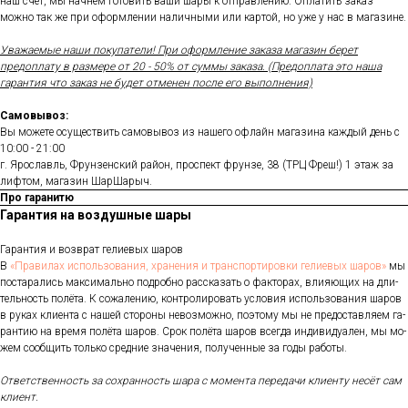
наш счет, мы начнем готовить ваши шары к отправлению. Оплатить заказ
можно так же при оформлении наличными или картой, но уже у нас в магазине.
Уважаемые наши покупатели! При оформление заказа магазин берет
предоплату в размере от 20 - 50% от суммы заказа. (Предоплата это наша
гарантия что заказ не будет отменен после его выполнения)
Самовывоз:
Вы можете осуществить самовывоз из нашего офлайн магазина каждый день с
10:00 - 21:00
г. Ярославль, Фрунзенский район, проспект фрунзе, 38 (ТРЦ Фреш!) 1 этаж за
лифтом, магазин ШарШарыч.
Про гаранитю
Гарантия на воздушные шары
Га­ран­тия и воз­врат ге­ли­евых ша­ров
В
«Пра­ви­лах ис­поль­зо­ва­ния, хра­не­ния и тран­спор­ти­ров­ки ге­ли­евых ша­ров»
мы
пос­та­рались мак­си­маль­но под­робно рас­ска­зать о фак­то­рах, вли­яющих на дли­
тель­ность по­лёта. К со­жале­нию, кон­тро­лиро­вать ус­ло­вия ис­поль­зо­вания ша­ров
в ру­ках кли­ен­та с на­шей сто­роны не­воз­можно, по­это­му мы не пре­дос­тавля­ем га­
ран­тию на вре­мя по­лёта ша­ров. Срок по­лёта ша­ров всег­да ин­ди­виду­ален, мы мо­
жем со­об­щить толь­ко сред­ние зна­чения, по­лучен­ные за го­ды ра­боты.
От­ветс­твен­ность за сох­ранность ша­ра с мо­мен­та пе­реда­чи кли­ен­ту не­сёт сам
кли­ент.