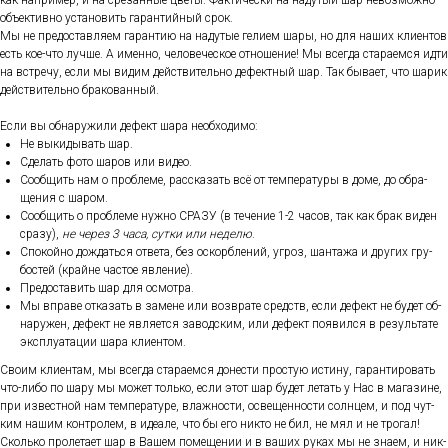
как нап­ри­мер, и на сре­зан­ные цве­ты. Фак­ти­чес­ки на на­дутый шар не­воз­можно
объ­ек­тивно ус­та­новить га­ран­тий­ный срок.
Мы не пре­дос­тавля­ем га­ран­тию на на­дутые ге­ли­ем ша­ры, но для на­ших кли­ен­тов
есть кое-что луч­ше. А имен­но, че­лове­чес­кое от­но­шение! Мы всег­да ста­ра­ем­ся ид­ти
на встре­чу, ес­ли мы ви­дим дей­стви­тель­но де­фек­тный шар. Так бы­ва­ет, что ша­рик
дей­стви­тель­но бра­кован­ный.
Ес­ли вы об­на­ружи­ли де­фект ша­ра не­об­хо­димо:
Не вы­киды­вать шар.
Сде­лать фо­то ша­ров или ви­део.
Со­об­щить нам о проб­ле­ме, рас­ска­зать всё от тем­пе­рату­ры в до­ме, до об­ра­
щения с ша­ром.
Со­об­щить о проб­ле­ме нуж­но СРА­ЗУ (в те­чение 1-2 ча­сов, так как брак ви­ден
сра­зу),
не че­рез 3 ча­са, сут­ки или не­делю
.
Спо­кой­но дож­дать­ся от­ве­та, без ос­кор­бле­ний, уг­роз, шан­та­жа и дру­гих гру­
бос­тей (край­не час­тое яв­ле­ние).
Пре­дос­та­вить шар для ос­мотра.
Мы впра­ве от­ка­зать в за­мене или воз­вра­те средств, ес­ли де­фект не бу­дет об­
на­ружен, де­фект не яв­ля­ет­ся за­вод­ским, или де­фект по­явил­ся в ре­зуль­та­те
экс­плу­ата­ции ша­ра кли­ен­том.
Сво­им кли­ен­там, мы всег­да ста­ра­ем­ся до­нес­ти прос­тую ис­ти­ну, га­ран­ти­ровать
что-ли­бо по ша­ру мы мо­жет толь­ко, ес­ли этот шар бу­дет ле­тать у Нас в ма­гази­не,
при из­вес­тной нам тем­пе­рату­ре, влаж­ности, ос­ве­щен­ности сол­нцем, и под чут­
ким на­шим кон­тро­лем, в иде­але, что бы его ник­то не бил, не мял и не тро­гал!
Сколь­ко про­лета­ет шар в Ва­шем по­меще­нии и в ва­ших ру­ках мы не зна­ем, и ник­