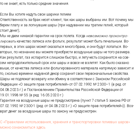
то не зна­ет, есть толь­ко сред­ние зна­чения.
Ес­ли Вы хо­тите на­дуть свои ша­рики ге­ли­ем
От­ветс­твен­ность за брак не­сет кли­ент, так как ша­ры выб­ра­ны им. Вот по­чему мы
бе­рем пла­ту и за лоп­нувшие ша­ры (при на­дува­нии мы тра­тим ге­лий, ко­торый
сто­ит де­нег);
Мы не да­ем ни­какой га­ран­тии на срок по­лета. Ког­да
не­воз­можно про­кон­тро­
лиро­вать
ка­чес­тво ла­тек­са или фоль­ги, ре­зуль­тат мо­жет быть пе­чаль­ным. Во-
пер­вых, в этих ша­рах мо­жет ока­зать­ся мно­го бра­ка, и они бу­дут ло­пать­ся. Во-
вто­рых, по нез­на­нию вы мо­жете при­об­рести воз­душные ша­ры не то­го раз­ме­ра.
Как ре­зуль­тат, газ ис­па­рит­ся слиш­ком быс­тро, и ле­тучесть сох­ра­нит­ся на сов­
сем неп­ро­дол­жи­тель­ный срок или ша­ры и вов­се не взле­тят. Как бы­ло ска­зано
вы­ше, от ка­чес­тва ла­тек­са или фоль­ги­рован­но­го ма­тери­ала нап­ря­мую за­висит и
то, сколь­ко вре­мени на­дув­ной де­кор сох­ра­нит свои пер­во­началь­ные свой­ства.
Ша­ры не под­ле­жат воз­вра­ту или об­ме­ну в со­от­ветс­твии с За­коном Рос­сий­ской
Фе­дера­ции «О за­щите прав пот­ре­бите­лей» от 07.02.1992 № 2300–1 (в ред. от
04.08.2023 г.) и Пос­та­нов­ле­ни­ем Пра­витель­ства Рос­сий­ской Фе­дера­ции от
19.01.1998 № 55 (в ред. 16.05.2020 г.)
Га­ран­тия на воз­душные ша­ры не пре­дус­мотре­на (пункт 7 статья 5 за­кона РФ от
07.02.1992 № 2300-1 (ред. от 04.08.2023 г.) «О за­щите прав пот­ре­бите­лей»)). Воз­
врат де­нег за воз­душные ша­ры по за­кону не пре­дус­мотрен.
С «Пра­вила­ми ис­поль­зо­вания, хра­нения и тран­спор­ти­ров­ки ге­ли­евых ша­ров»
мож­но оз­на­комить­ся здесь.