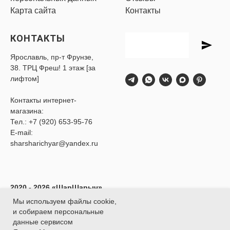
Карта сайта
Контакты
КОНТАКТЫ
Ярославль, пр-т Фрунзе,
38. ТРЦ Фреш! 1 этаж [за
лифтом]
Контакты интернет-
магазина:
Тел.:
+7 (920) 653-95-76
E-mail:
sharsharichyar@yandex.ru
2020 - 2026 «ШарШарыч»
- Доставка воздушных
Мы используем файлы cookie,
шаров в Ярославле.
и собираем персональные
ИП Глибина Ксения
данные сервисом