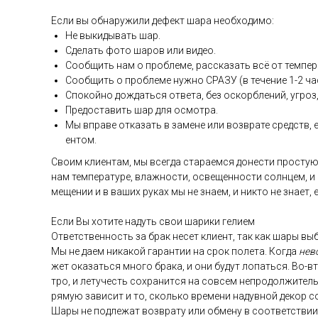
Ес­ли вы об­на­ружи­ли де­фект ша­ра не­об­хо­димо:
Не вы­киды­вать шар.
Сде­лать фо­то ша­ров или ви­део.
Со­об­щить нам о проб­ле­ме, рас­ска­зать всё от тем­пе­р
Со­об­щить о проб­ле­ме нуж­но СРА­ЗУ (в те­чение 1-2 ча­
Спо­кой­но дож­дать­ся от­ве­та, без ос­кор­бле­ний, уг­роз,
Пре­дос­та­вить шар для ос­мотра.
Мы впра­ве от­ка­зать в за­мене или воз­вра­те средств, ес
ен­том.
Сво­им кли­ен­там, мы всег­да ста­ра­ем­ся до­нес­ти прос­тую
нам тем­пе­рату­ре, влаж­ности, ос­ве­щен­ности сол­нцем, и
меще­нии и в ва­ших ру­ках мы не зна­ем, и ник­то не зна­ет,
Ес­ли Вы хо­тите на­дуть свои ша­рики ге­ли­ем
От­ветс­твен­ность за брак не­сет кли­ент, так как ша­ры выб
Мы не да­ем ни­какой га­ран­тии на срок по­лета. Ког­да
не­в
жет ока­зать­ся мно­го бра­ка, и они бу­дут ло­пать­ся. Во-в
тро, и ле­тучесть сох­ра­нит­ся на сов­сем неп­ро­дол­жи­тел
ря­мую за­висит и то, сколь­ко вре­мени на­дув­ной де­кор с
Ша­ры не под­ле­жат воз­вра­ту или об­ме­ну в со­от­ветс­тв