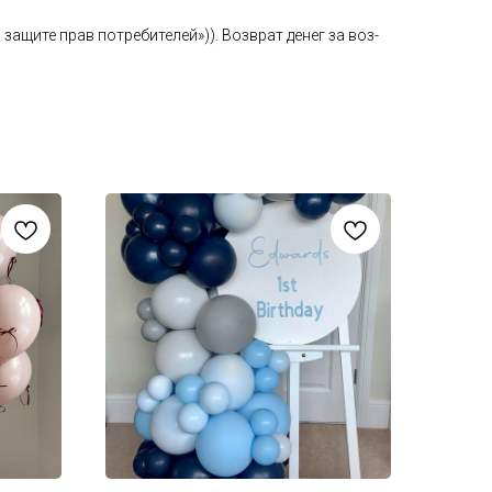
а­щите прав пот­ре­бите­лей»)). Воз­врат де­нег за воз­