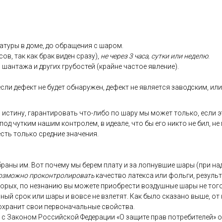
ату­ры в до­ме, до об­ра­щения с ша­ром.
сов, так как брак ви­ден сра­зу),
не че­рез 3 ча­са, сут­ки или не­делю
.
 шан­та­жа и дру­гих гру­бос­тей (край­не час­тое яв­ле­ние).
­ли де­фект не бу­дет об­на­ружен, де­фект не яв­ля­ет­ся за­вод­ским, или 
 ис­ти­ну, га­ран­ти­ровать что-ли­бо по ша­ру мы мо­жет толь­ко, ес­ли э
 под чут­ким на­шим кон­тро­лем, в иде­але, что бы его ник­то не бил, не
 есть толь­ко сред­ние зна­чения.
­ра­ны им. Вот по­чему мы бе­рем пла­ту и за лоп­нувшие ша­ры (при на­д
оз­можно про­кон­тро­лиро­вать
ка­чес­тво ла­тек­са или фоль­ги, ре­зуль
то­рых, по нез­на­нию вы мо­жете при­об­рести воз­душные ша­ры не то­го 
ь­ный срок или ша­ры и вов­се не взле­тят. Как бы­ло ска­зано вы­ше, от 
ох­ра­нит свои пер­во­началь­ные свой­ства.
ии с За­коном Рос­сий­ской Фе­дера­ции «О за­щите прав пот­ре­бите­лей» 