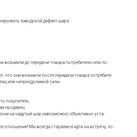
­на­ружить за­вод­ской де­фект ша­ра.
они воз­никли до пе­реда­чи то­вара пот­ре­бите­лю или по
ет, что они воз­никли пос­ле пе­реда­чи то­вара пот­ре­бите­
 лиц или неп­ре­одо­лимой си­лы
ть по­купа­тель.
сам про­давец.
чес­ки на на­дутый шар не­воз­можно объ­ек­тивно ус­та­
е от­но­шение! Мы всег­да ста­ра­ем­ся ид­ти на встре­чу, ес­