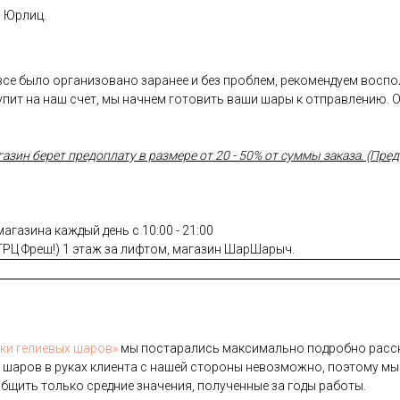
и Юрлиц.
 все было организовано заранее и без проблем, рекомендуем восп
пит на наш счет, мы начнем готовить ваши шары к отправлению. 
ин берет предоплату в размере от 20 - 50% от суммы заказа. (Предо
газина каждый день с 10:00 - 21:00
(ТРЦ Фреш!) 1 этаж за лифтом, магазин ШарШарыч.
­ки ге­ли­евых ша­ров»
мы пос­та­рались мак­си­маль­но под­робно рас­ск
 ша­ров в ру­ках кли­ен­та с на­шей сто­роны не­воз­можно, по­это­му мы
б­щить толь­ко сред­ние зна­чения, по­лучен­ные за го­ды ра­боты.