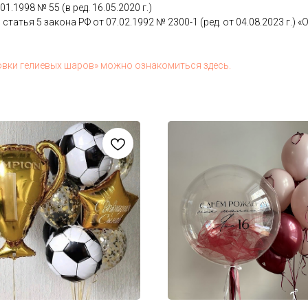
.01.1998 № 55 (в ред. 16.05.2020 г.)
 статья 5 за­кона РФ от 07.02.1992 № 2300-1 (ред. от 04.08.2023 г.) «О з
ов­ки ге­ли­евых ша­ров» мож­но оз­на­комить­ся здесь.