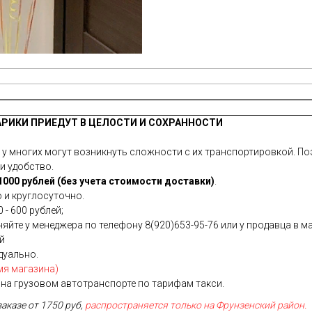
АРИКИ ПРИЕДУТ В ЦЕЛОСТИ И СОХРАННОСТИ
 многих могут возникнуть сложности с их транспортировкой. Поэ
и удобство.
000 рублей (без учета стоимости доставки)
.
 и круглосуточно.
 - 600 рублей;
йте у менеджера по телефону 8(920)653-95-76 или у продавца в ма
ей
дуально.
мя магазина)
на грузовом автотранспорте по тарифам такси.
заказе от 1750 руб,
распространяется только на Фрунзенский район.