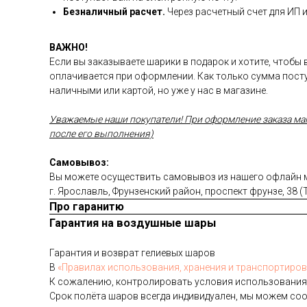
Безналичный расчет.
Через расчетный счет для ИП 
ВАЖНО!
Если вы заказываете шарики в подарок и хотите, чтобы
оплачивается при оформлении. Как только сумма посту
наличными или картой, но уже у нас в магазине.
Уважаемые наши покупатели! При оформление заказа магаз
после его выполнения)
Самовывоз:
Вы можете осуществить самовывоз из нашего офлайн ма
г. Ярославль, Фрунзенский район, проспект фрунзе, 38 
Про гаранитю
Гарантия на воздушные шары
Га­ран­тия и воз­врат ге­ли­евых ша­ров
В
«Пра­ви­лах ис­поль­зо­ва­ния, хра­не­ния и тран­спор­ти­ров
К со­жале­нию, кон­тро­лиро­вать ус­ло­вия ис­поль­зо­вания
Срок по­лёта ша­ров всег­да ин­ди­виду­ален, мы мо­жем со­о