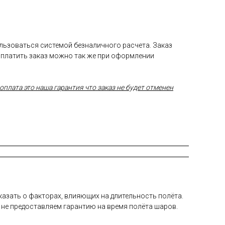
ользоваться системой безналичного расчета. Заказ
Оплатить заказ можно так же при оформлении
плата это наша гарантия что заказ не будет отменен
а­зать о фак­то­рах, вли­яющих на дли­тель­ность по­лёта.
 не пре­дос­тавля­ем га­ран­тию на вре­мя по­лёта ша­ров.