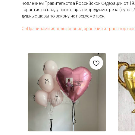
нов­ле­ни­ем Пра­витель­ства Рос­сий­ской Фе­дера­ции от 19
Га­ран­тия на воз­душные ша­ры не пре­дус­мотре­на (пункт 7
душные ша­ры по за­кону не пре­дус­мотрен.
С «Пра­вила­ми ис­поль­зо­вания, хра­нения и тран­спор­ти­р