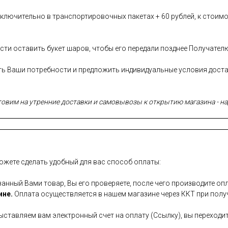
лючительно в транспортировочных пакетах + 60 рублей, к стоимо
сти оставить букет шаров, чтобы его передали позднее Получател
сть Ваши потребности и предложить индивидуальные условия дост
вим на утренние доставки и самовывозы к открытию магазина - над
ожете сделать удобный для вас способ оплаты:
занный Вами товар, Вы его проверяете, после чего производите опл
ине.
Оплата осуществляется в нашем магазине через ККТ при полу
ставляем вам электронный счет на оплату (Ссылку), вы переходит