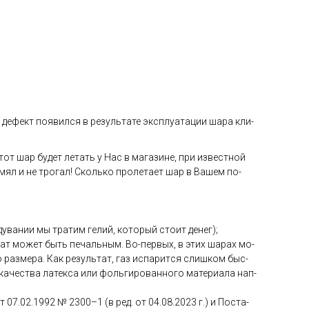
де­фект по­явил­ся в ре­зуль­та­те экс­плу­ата­ции ша­ра кли­
тот шар бу­дет ле­тать у Нас в ма­гази­не, при из­вес­тной
 мял и не тро­гал! Сколь­ко про­лета­ет шар в Ва­шем по­
ува­нии мы тра­тим ге­лий, ко­торый сто­ит де­нег);
­тат мо­жет быть пе­чаль­ным. Во-пер­вых, в этих ша­рах мо­
раз­ме­ра. Как ре­зуль­тат, газ ис­па­рит­ся слиш­ком быс­
ка­чес­тва ла­тек­са или фоль­ги­рован­но­го ма­тери­ала нап­
от 07.02.1992 № 2300–1 (в ред. от 04.08.2023 г.) и Пос­та­