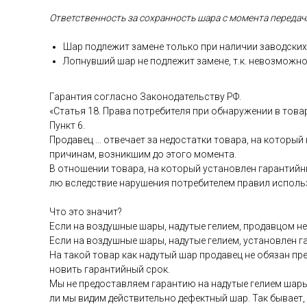
От­ветс­твен­ность за сох­ранность ша­ра с мо­мен­та пе­реда­чи
Шар под­ле­жит за­мене толь­ко при на­личии за­вод­ских 
Лоп­нувший шар не под­ле­жит за­мене, т.к. не­воз­можно
Га­ран­тия сог­ласно За­коно­датель­ству РФ.
«Статья 18. Пра­ва пот­ре­бите­ля при об­на­руже­нии в то­ва
Пункт 6.
Про­давец … от­ве­ча­ет за не­дос­татки то­вара, на ко­торый
при­чинам, воз­никшим до это­го мо­мен­та.
В от­но­шении то­вара, на ко­торый ус­та­нов­лен га­ран­тий­н
лю вследс­твие на­руше­ния пот­ре­бите­лем пра­вил ис­поль­
Что это зна­чит?
Ес­ли на воз­душные ша­ры, на­дутые ге­ли­ем, про­дав­цом не 
Ес­ли на воз­душные ша­ры, на­дутые ге­ли­ем, ус­та­нов­лен 
На та­кой то­вар как на­дутый шар про­давец не обя­зан пре­
новить га­ран­тий­ный срок.
Мы не пре­дос­тавля­ем га­ран­тию на на­дутые ге­ли­ем ша­ры
ли мы ви­дим дей­стви­тель­но де­фек­тный шар. Так бы­ва­ет,