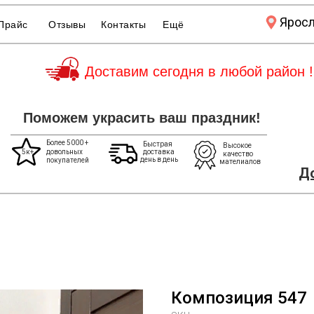
Ярос
Прайс
Отзывы
Контакты
Ещё
Доставим сегодня в любой район !
Поможем украсить ваш праздник!
Более 5000 +
Быстрая
Высокое
5к+
довольных
доставка
качество
день в день
покупателей
мателиалов
До
Композиция 547