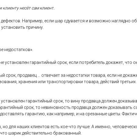
 кли­ен­ту не­сёт сам кли­ент.
де­фек­тов. Нап­ри­мер, ес­ли шар сду­ва­ет­ся и воз­можно наг­лядно об
 ус­та­новить при­чину.
ре не­дос­татков».
 не ус­та­нов­лен га­ран­тий­ный срок, ес­ли пот­ре­битель до­кажет, что 
ый срок, про­давец … от­ве­ча­ет за не­дос­татки то­вара, ес­ли не до­каж
зо­вания, хра­нения или тран­спор­ти­ров­ки то­вара, дей­ствий треть­их
ус­та­нов­лен га­ран­тий­ный срок, то ви­ну про­дав­ца дол­жен до­казы­ва
га­ран­тий­ный срок, то не­винов­ность про­дав­ца дол­жен до­казы­вать 
дос­тавлять га­ран­тию, как нап­ри­мер, и на сре­зан­ные цве­ты. Фак­ти­
, но для на­ших кли­ен­тов есть кое-что луч­ше. А имен­но, че­лове­чес­ко
 что ша­рик дей­стви­тель­но бра­кован­ный.