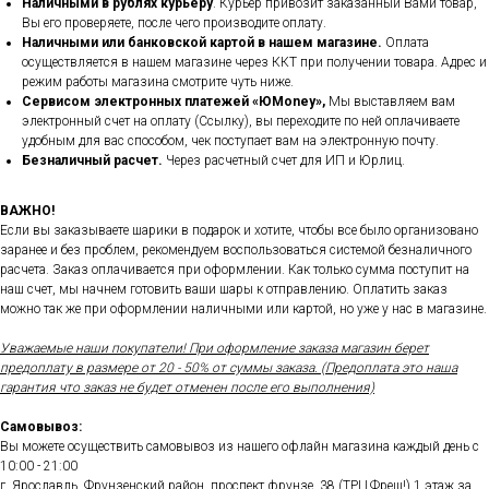
Наличными в рублях курьеру
. Курьер привозит заказанный Вами товар,
Вы его проверяете, после чего производите оплату.
Наличными или банковской картой в нашем магазине.
Оплата
осуществляется в нашем магазине через ККТ при получении товара. Адрес и
режим работы магазина смотрите чуть ниже.
Сервисом электронных платежей
«ЮMoney»,
Мы выставляем вам
электронный счет на оплату (Ссылку), вы переходите по ней оплачиваете
удобным для вас способом, чек поступает вам на электронную почту.
Безналичный расчет.
Через расчетный счет для ИП и Юрлиц.
ВАЖНО!
Если вы заказываете шарики в подарок и хотите, чтобы все было организовано
заранее и без проблем, рекомендуем воспользоваться системой безналичного
расчета. Заказ оплачивается при оформлении. Как только сумма поступит на
наш счет, мы начнем готовить ваши шары к отправлению. Оплатить заказ
можно так же при оформлении наличными или картой, но уже у нас в магазине.
Уважаемые наши покупатели! При оформление заказа магазин берет
предоплату в размере от 20 - 50% от суммы заказа. (Предоплата это наша
гарантия что заказ не будет отменен после его выполнения)
Самовывоз:
Вы можете осуществить самовывоз из нашего офлайн магазина каждый день с
10:00 - 21:00
г. Ярославль, Фрунзенский район, проспект фрунзе, 38 (ТРЦ Фреш!) 1 этаж за