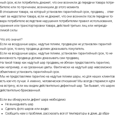
ный срок, ес­ли пот­ре­битель до­кажет, что они воз­никли до пе­реда­чи то­вара пот­ре­
бите­лю или по при­чинам, воз­никшим до это­го мо­мен­та.
В от­но­шении то­вара, на ко­торый ус­та­нов­лен га­ран­тий­ный срок, про­давец … от­ве­
ча­ет за не­дос­татки то­вара, ес­ли не до­кажет, что они воз­никли пос­ле пе­реда­чи то­
вара пот­ре­бите­лю вследс­твие на­руше­ния пот­ре­бите­лем пра­вил ис­поль­зо­вания,
хра­нения или тран­спор­ти­ров­ки то­вара, дей­ствий треть­их лиц или неп­ре­одо­
лимой си­лы
Что это зна­чит?
Ес­ли на воз­душные ша­ры, на­дутые ге­ли­ем, про­дав­цом не ус­та­нов­лен га­ран­тий­
ный срок, то ви­ну про­дав­ца дол­жен до­казы­вать по­купа­тель.
Ес­ли на воз­душные ша­ры, на­дутые ге­ли­ем, ус­та­нов­лен га­ран­тий­ный срок, то не­
винов­ность про­дав­ца дол­жен до­казы­вать сам про­давец.
На та­кой то­вар как на­дутый шар про­давец не обя­зан пре­дос­тавлять га­ран­тию,
как нап­ри­мер, и на сре­зан­ные цве­ты. Фак­ти­чес­ки на на­дутый шар не­воз­можно
объ­ек­тивно ус­та­новить га­ран­тий­ный срок.
Мы не пре­дос­тавля­ем га­ран­тию на на­дутые ге­ли­ем ша­ры, но для на­ших кли­ен­тов
есть кое-что луч­ше. А имен­но, че­лове­чес­кое от­но­шение! Мы всег­да ста­ра­ем­ся ид­ти
на встре­чу, ес­ли мы ви­дим дей­стви­тель­но де­фек­тный шар. Так бы­ва­ет, что ша­рик
дей­стви­тель­но бра­кован­ный.
Ес­ли вы об­на­ружи­ли де­фект ша­ра не­об­хо­димо:
Не вы­киды­вать шар.
Сде­лать фо­то ша­ров или ви­део.
Со­об­щить нам о проб­ле­ме, рас­ска­зать всё от тем­пе­рату­ры в до­ме, до об­ра­