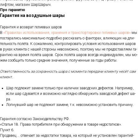
лифтом, магазин ШарШарыч.
Про гаранитю
Гарантия на воздушные шары
Га­ран­тия и воз­врат ге­ли­евых ша­ров
В
«Пра­ви­лах ис­поль­зо­ва­ния, хра­не­ния и тран­спор­ти­ров­ки ге­ли­евых ша­ров»
мы
пос­та­рались мак­си­маль­но под­робно рас­ска­зать о фак­то­рах, вли­яющих на дли­
тель­ность по­лёта. К со­жале­нию, кон­тро­лиро­вать ус­ло­вия ис­поль­зо­вания ша­ров
в ру­ках кли­ен­та с на­шей сто­роны не­воз­можно, по­это­му мы не пре­дос­тавля­ем га­
ран­тию на вре­мя по­лёта ша­ров. Срок по­лёта ша­ров всег­да ин­ди­виду­ален, мы мо­
жем со­об­щить толь­ко сред­ние зна­чения, по­лучен­ные за го­ды ра­боты.
От­ветс­твен­ность за сох­ранность ша­ра с мо­мен­та пе­реда­чи кли­ен­ту не­сёт сам
кли­ент.
Шар под­ле­жит за­мене толь­ко при на­личии за­вод­ских де­фек­тов. Нап­ри­мер,
ес­ли шар сду­ва­ет­ся и воз­можно наг­лядно об­на­ружить за­вод­ской де­фект ша­
ра.
Лоп­нувший шар не под­ле­жит за­мене, т.к. не­воз­можно ус­та­новить при­чину.
Га­ран­тия сог­ласно За­коно­датель­ству РФ.
«Статья 18. Пра­ва пот­ре­бите­ля при об­на­руже­нии в то­варе не­дос­татков».
Пункт 6.
Про­давец … от­ве­ча­ет за не­дос­татки то­вара, на ко­торый не ус­та­нов­лен га­ран­тий­