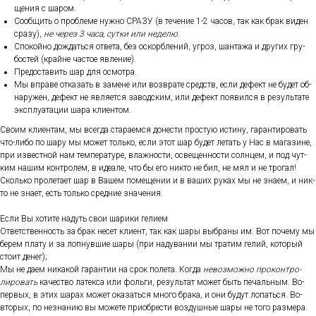
щения с ша­ром.
Со­об­щить о проб­ле­ме нуж­но СРА­ЗУ (в те­чение 1-2 ча­сов, так как брак ви­ден
сра­зу),
не че­рез 3 ча­са, сут­ки или не­делю
.
Спо­кой­но дож­дать­ся от­ве­та, без ос­кор­бле­ний, уг­роз, шан­та­жа и дру­гих гру­
бос­тей (край­не час­тое яв­ле­ние).
Пре­дос­та­вить шар для ос­мотра.
Мы впра­ве от­ка­зать в за­мене или воз­вра­те средств, ес­ли де­фект не бу­дет об­
на­ружен, де­фект не яв­ля­ет­ся за­вод­ским, или де­фект по­явил­ся в ре­зуль­та­те
экс­плу­ата­ции ша­ра кли­ен­том.
Сво­им кли­ен­там, мы всег­да ста­ра­ем­ся до­нес­ти прос­тую ис­ти­ну, га­ран­ти­ровать
что-ли­бо по ша­ру мы мо­жет толь­ко, ес­ли этот шар бу­дет ле­тать у Нас в ма­гази­не,
при из­вес­тной нам тем­пе­рату­ре, влаж­ности, ос­ве­щен­ности сол­нцем, и под чут­
ким на­шим кон­тро­лем, в иде­але, что бы его ник­то не бил, не мял и не тро­гал!
Сколь­ко про­лета­ет шар в Ва­шем по­меще­нии и в ва­ших ру­ках мы не зна­ем, и ник­
то не зна­ет, есть толь­ко сред­ние зна­чения.
Ес­ли Вы хо­тите на­дуть свои ша­рики ге­ли­ем
От­ветс­твен­ность за брак не­сет кли­ент, так как ша­ры выб­ра­ны им. Вот по­чему мы
бе­рем пла­ту и за лоп­нувшие ша­ры (при на­дува­нии мы тра­тим ге­лий, ко­торый
сто­ит де­нег);
Мы не да­ем ни­какой га­ран­тии на срок по­лета. Ког­да
не­воз­можно про­кон­тро­
лиро­вать
ка­чес­тво ла­тек­са или фоль­ги, ре­зуль­тат мо­жет быть пе­чаль­ным. Во-
пер­вых, в этих ша­рах мо­жет ока­зать­ся мно­го бра­ка, и они бу­дут ло­пать­ся. Во-
вто­рых, по нез­на­нию вы мо­жете при­об­рести воз­душные ша­ры не то­го раз­ме­ра.