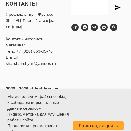
КОНТАКТЫ
Ярославль, пр-т Фрунзе,
38. ТРЦ Фреш! 1 этаж [за
лифтом]
Контакты интернет-
магазина:
Тел.:
+7 (920) 653-95-76
E-mail:
sharsharichyar@yandex.ru
2020 - 2026 «ШарШарыч»
- Доставка воздушных
Мы используем файлы cookie,
шаров в Ярославле.
и собираем персональные
ИП Глибина Ксения
данные сервисом
Юрьевна
Яндекс.Метрика для улучшения
ИНН 760414438188
работы сайта.
Понятно, закрыть
О
ГРНИП 320762700039451
Продолжая просматривать