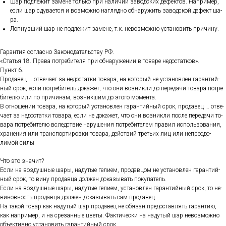
Шар под­ле­жит за­мене толь­ко при на­личии за­вод­ских де­фек­тов. Нап­ри­мер,
ес­ли шар сду­ва­ет­ся и воз­можно наг­лядно об­на­ружить за­вод­ской де­фект ша­
ра.
Лоп­нувший шар не под­ле­жит за­мене, т.к. не­воз­можно ус­та­новить при­чину.
Га­ран­тия сог­ласно За­коно­датель­ству РФ.
«Статья 18. Пра­ва пот­ре­бите­ля при об­на­руже­нии в то­варе не­дос­татков».
Пункт 6.
Про­давец … от­ве­ча­ет за не­дос­татки то­вара, на ко­торый не ус­та­нов­лен га­ран­тий­
ный срок, ес­ли пот­ре­битель до­кажет, что они воз­никли до пе­реда­чи то­вара пот­ре­
бите­лю или по при­чинам, воз­никшим до это­го мо­мен­та.
В от­но­шении то­вара, на ко­торый ус­та­нов­лен га­ран­тий­ный срок, про­давец … от­ве­
ча­ет за не­дос­татки то­вара, ес­ли не до­кажет, что они воз­никли пос­ле пе­реда­чи то­
вара пот­ре­бите­лю вследс­твие на­руше­ния пот­ре­бите­лем пра­вил ис­поль­зо­вания,
хра­нения или тран­спор­ти­ров­ки то­вара, дей­ствий треть­их лиц или неп­ре­одо­
лимой си­лы
Что это зна­чит?
Ес­ли на воз­душные ша­ры, на­дутые ге­ли­ем, про­дав­цом не ус­та­нов­лен га­ран­тий­
ный срок, то ви­ну про­дав­ца дол­жен до­казы­вать по­купа­тель.
Ес­ли на воз­душные ша­ры, на­дутые ге­ли­ем, ус­та­нов­лен га­ран­тий­ный срок, то не­
винов­ность про­дав­ца дол­жен до­казы­вать сам про­давец.
На та­кой то­вар как на­дутый шар про­давец не обя­зан пре­дос­тавлять га­ран­тию,
как нап­ри­мер, и на сре­зан­ные цве­ты. Фак­ти­чес­ки на на­дутый шар не­воз­можно
объ­ек­тивно ус­та­новить га­ран­тий­ный срок.