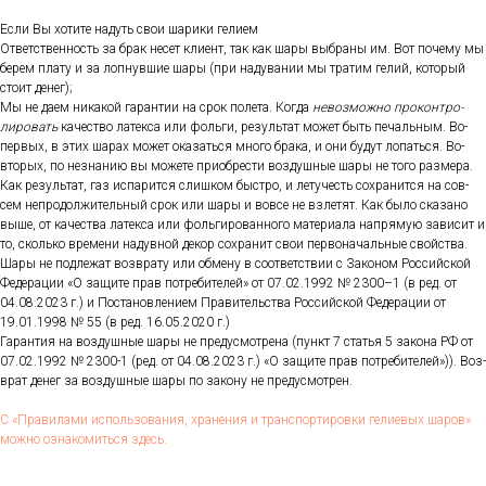
Ес­ли Вы хо­тите на­дуть свои ша­рики ге­ли­ем
От­ветс­твен­ность за брак не­сет кли­ент, так как ша­ры выб­ра­ны им. Вот по­чему мы
бе­рем пла­ту и за лоп­нувшие ша­ры (при на­дува­нии мы тра­тим ге­лий, ко­торый
сто­ит де­нег);
Мы не да­ем ни­какой га­ран­тии на срок по­лета. Ког­да
не­воз­можно про­кон­тро­
лиро­вать
ка­чес­тво ла­тек­са или фоль­ги, ре­зуль­тат мо­жет быть пе­чаль­ным. Во-
пер­вых, в этих ша­рах мо­жет ока­зать­ся мно­го бра­ка, и они бу­дут ло­пать­ся. Во-
вто­рых, по нез­на­нию вы мо­жете при­об­рести воз­душные ша­ры не то­го раз­ме­ра.
Как ре­зуль­тат, газ ис­па­рит­ся слиш­ком быс­тро, и ле­тучесть сох­ра­нит­ся на сов­
сем неп­ро­дол­жи­тель­ный срок или ша­ры и вов­се не взле­тят. Как бы­ло ска­зано
вы­ше, от ка­чес­тва ла­тек­са или фоль­ги­рован­но­го ма­тери­ала нап­ря­мую за­висит и
то, сколь­ко вре­мени на­дув­ной де­кор сох­ра­нит свои пер­во­началь­ные свой­ства.
Ша­ры не под­ле­жат воз­вра­ту или об­ме­ну в со­от­ветс­твии с За­коном Рос­сий­ской
Фе­дера­ции «О за­щите прав пот­ре­бите­лей» от 07.02.1992 № 2300–1 (в ред. от
04.08.2023 г.) и Пос­та­нов­ле­ни­ем Пра­витель­ства Рос­сий­ской Фе­дера­ции от
19.01.1998 № 55 (в ред. 16.05.2020 г.)
Га­ран­тия на воз­душные ша­ры не пре­дус­мотре­на (пункт 7 статья 5 за­кона РФ от
07.02.1992 № 2300-1 (ред. от 04.08.2023 г.) «О за­щите прав пот­ре­бите­лей»)). Воз­
врат де­нег за воз­душные ша­ры по за­кону не пре­дус­мотрен.
С «Пра­вила­ми ис­поль­зо­вания, хра­нения и тран­спор­ти­ров­ки ге­ли­евых ша­ров»
мож­но оз­на­комить­ся здесь.