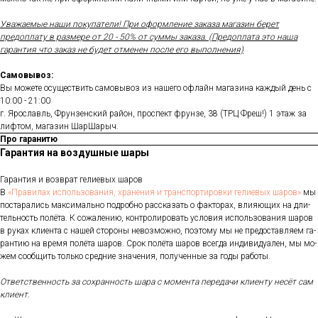
Уважаемые наши покупатели! При оформление заказа магазин берет
предоплату в размере от 20 - 50% от суммы заказа. (Предоплата это наша
гарантия что заказ не будет отменен после его выполнения)
Самовывоз:
Вы можете осуществить самовывоз из нашего офлайн магазина каждый день с
10:00 - 21:00
г. Ярославль, Фрунзенский район, проспект фрунзе, 38 (ТРЦ Фреш!) 1 этаж за
лифтом, магазин ШарШарыч.
Про гаранитю
Гарантия на воздушные шары
Га­ран­тия и воз­врат ге­ли­евых ша­ров
В
«Пра­ви­лах ис­поль­зо­ва­ния, хра­не­ния и тран­спор­ти­ров­ки ге­ли­евых ша­ров»
мы
пос­та­рались мак­си­маль­но под­робно рас­ска­зать о фак­то­рах, вли­яющих на дли­
тель­ность по­лёта. К со­жале­нию, кон­тро­лиро­вать ус­ло­вия ис­поль­зо­вания ша­ров
в ру­ках кли­ен­та с на­шей сто­роны не­воз­можно, по­это­му мы не пре­дос­тавля­ем га­
ран­тию на вре­мя по­лёта ша­ров. Срок по­лёта ша­ров всег­да ин­ди­виду­ален, мы мо­
жем со­об­щить толь­ко сред­ние зна­чения, по­лучен­ные за го­ды ра­боты.
От­ветс­твен­ность за сох­ранность ша­ра с мо­мен­та пе­реда­чи кли­ен­ту не­сёт сам
кли­ент.