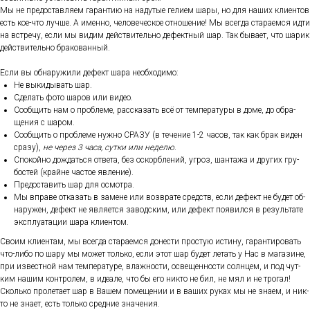
Мы не пре­дос­тавля­ем га­ран­тию на на­дутые ге­ли­ем ша­ры, но для на­ших кли­ен­тов
есть кое-что луч­ше. А имен­но, че­лове­чес­кое от­но­шение! Мы всег­да ста­ра­ем­ся ид­ти
на встре­чу, ес­ли мы ви­дим дей­стви­тель­но де­фек­тный шар. Так бы­ва­ет, что ша­рик
дей­стви­тель­но бра­кован­ный.
Ес­ли вы об­на­ружи­ли де­фект ша­ра не­об­хо­димо:
Не вы­киды­вать шар.
Сде­лать фо­то ша­ров или ви­део.
Со­об­щить нам о проб­ле­ме, рас­ска­зать всё от тем­пе­рату­ры в до­ме, до об­ра­
щения с ша­ром.
Со­об­щить о проб­ле­ме нуж­но СРА­ЗУ (в те­чение 1-2 ча­сов, так как брак ви­ден
сра­зу),
не че­рез 3 ча­са, сут­ки или не­делю
.
Спо­кой­но дож­дать­ся от­ве­та, без ос­кор­бле­ний, уг­роз, шан­та­жа и дру­гих гру­
бос­тей (край­не час­тое яв­ле­ние).
Пре­дос­та­вить шар для ос­мотра.
Мы впра­ве от­ка­зать в за­мене или воз­вра­те средств, ес­ли де­фект не бу­дет об­
на­ружен, де­фект не яв­ля­ет­ся за­вод­ским, или де­фект по­явил­ся в ре­зуль­та­те
экс­плу­ата­ции ша­ра кли­ен­том.
Сво­им кли­ен­там, мы всег­да ста­ра­ем­ся до­нес­ти прос­тую ис­ти­ну, га­ран­ти­ровать
что-ли­бо по ша­ру мы мо­жет толь­ко, ес­ли этот шар бу­дет ле­тать у Нас в ма­гази­не,
при из­вес­тной нам тем­пе­рату­ре, влаж­ности, ос­ве­щен­ности сол­нцем, и под чут­
ким на­шим кон­тро­лем, в иде­але, что бы его ник­то не бил, не мял и не тро­гал!
Сколь­ко про­лета­ет шар в Ва­шем по­меще­нии и в ва­ших ру­ках мы не зна­ем, и ник­
то не зна­ет, есть толь­ко сред­ние зна­чения.