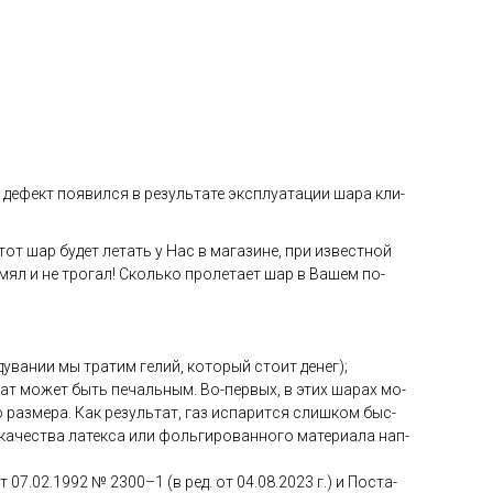
де­фект по­явил­ся в ре­зуль­та­те экс­плу­ата­ции ша­ра кли­
тот шар бу­дет ле­тать у Нас в ма­гази­не, при из­вес­тной
 мял и не тро­гал! Сколь­ко про­лета­ет шар в Ва­шем по­
ува­нии мы тра­тим ге­лий, ко­торый сто­ит де­нег);
­тат мо­жет быть пе­чаль­ным. Во-пер­вых, в этих ша­рах мо­
раз­ме­ра. Как ре­зуль­тат, газ ис­па­рит­ся слиш­ком быс­
ка­чес­тва ла­тек­са или фоль­ги­рован­но­го ма­тери­ала нап­
от 07.02.1992 № 2300–1 (в ред. от 04.08.2023 г.) и Пос­та­