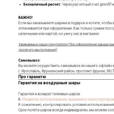
Безналичный расчет.
Через расчетный счет для ИП 
ВАЖНО!
Если вы заказываете шарики в подарок и хотите, чтобы
оплачивается при оформлении. Как только сумма посту
наличными или картой, но уже у нас в магазине.
Уважаемые наши покупатели! При оформление заказа магаз
после его выполнения)
Самовывоз:
Вы можете осуществить самовывоз из нашего офлайн ма
г. Ярославль, Фрунзенский район, проспект фрунзе, 38 
Про гаранитю
Гарантия на воздушные шары
Га­ран­тия и воз­врат ге­ли­евых ша­ров
В
«Пра­ви­лах ис­поль­зо­ва­ния, хра­не­ния и тран­спор­ти­ров
К со­жале­нию, кон­тро­лиро­вать ус­ло­вия ис­поль­зо­вания
Срок по­лёта ша­ров всег­да ин­ди­виду­ален, мы мо­жем со­о