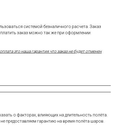
ользоваться системой безналичного расчета. Заказ
Оплатить заказ можно так же при оформлении
плата это наша гарантия что заказ не будет отменен
а­зать о фак­то­рах, вли­яющих на дли­тель­ность по­лёта.
 не пре­дос­тавля­ем га­ран­тию на вре­мя по­лёта ша­ров.