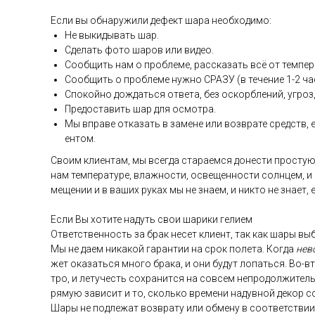
Ес­ли вы об­на­ружи­ли де­фект ша­ра не­об­хо­димо:
Не вы­киды­вать шар.
Сде­лать фо­то ша­ров или ви­део.
Со­об­щить нам о проб­ле­ме, рас­ска­зать всё от тем­пе­р
Со­об­щить о проб­ле­ме нуж­но СРА­ЗУ (в те­чение 1-2 ча­
Спо­кой­но дож­дать­ся от­ве­та, без ос­кор­бле­ний, уг­роз,
Пре­дос­та­вить шар для ос­мотра.
Мы впра­ве от­ка­зать в за­мене или воз­вра­те средств, ес
ен­том.
Сво­им кли­ен­там, мы всег­да ста­ра­ем­ся до­нес­ти прос­тую
нам тем­пе­рату­ре, влаж­ности, ос­ве­щен­ности сол­нцем, и
меще­нии и в ва­ших ру­ках мы не зна­ем, и ник­то не зна­ет,
Ес­ли Вы хо­тите на­дуть свои ша­рики ге­ли­ем
От­ветс­твен­ность за брак не­сет кли­ент, так как ша­ры выб
Мы не да­ем ни­какой га­ран­тии на срок по­лета. Ког­да
не­в
жет ока­зать­ся мно­го бра­ка, и они бу­дут ло­пать­ся. Во-в
тро, и ле­тучесть сох­ра­нит­ся на сов­сем неп­ро­дол­жи­тел
ря­мую за­висит и то, сколь­ко вре­мени на­дув­ной де­кор с
Ша­ры не под­ле­жат воз­вра­ту или об­ме­ну в со­от­ветс­тв