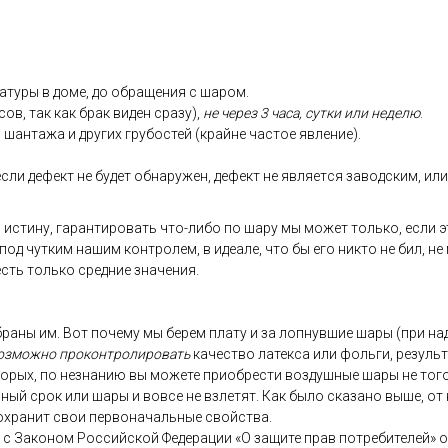
ату­ры в до­ме, до об­ра­щения с ша­ром.
сов, так как брак ви­ден сра­зу),
не че­рез 3 ча­са, сут­ки или не­делю
.
 шан­та­жа и дру­гих гру­бос­тей (край­не час­тое яв­ле­ние).
­ли де­фект не бу­дет об­на­ружен, де­фект не яв­ля­ет­ся за­вод­ским, или 
 ис­ти­ну, га­ран­ти­ровать что-ли­бо по ша­ру мы мо­жет толь­ко, ес­ли э
 под чут­ким на­шим кон­тро­лем, в иде­але, что бы его ник­то не бил, не
 есть толь­ко сред­ние зна­чения.
­ра­ны им. Вот по­чему мы бе­рем пла­ту и за лоп­нувшие ша­ры (при на­д
оз­можно про­кон­тро­лиро­вать
ка­чес­тво ла­тек­са или фоль­ги, ре­зуль
то­рых, по нез­на­нию вы мо­жете при­об­рести воз­душные ша­ры не то­го 
ь­ный срок или ша­ры и вов­се не взле­тят. Как бы­ло ска­зано вы­ше, от 
ох­ра­нит свои пер­во­началь­ные свой­ства.
ии с За­коном Рос­сий­ской Фе­дера­ции «О за­щите прав пот­ре­бите­лей» 