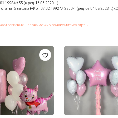
.01.1998 № 55 (в ред. 16.05.2020 г.)
 статья 5 за­кона РФ от 07.02.1992 № 2300-1 (ред. от 04.08.2023 г.) «О з
ов­ки ге­ли­евых ша­ров» мож­но оз­на­комить­ся здесь.