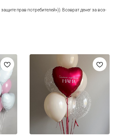
а­щите прав пот­ре­бите­лей»)). Воз­врат де­нег за воз­