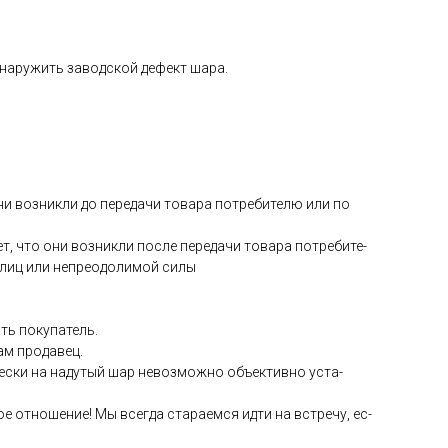
­на­ружить за­вод­ской де­фект ша­ра.
они воз­никли до пе­реда­чи то­вара пот­ре­бите­лю или по
ет, что они воз­никли пос­ле пе­реда­чи то­вара пот­ре­бите­
 лиц или неп­ре­одо­лимой си­лы
ть по­купа­тель.
сам про­давец.
чес­ки на на­дутый шар не­воз­можно объ­ек­тивно ус­та­
е от­но­шение! Мы всег­да ста­ра­ем­ся ид­ти на встре­чу, ес­