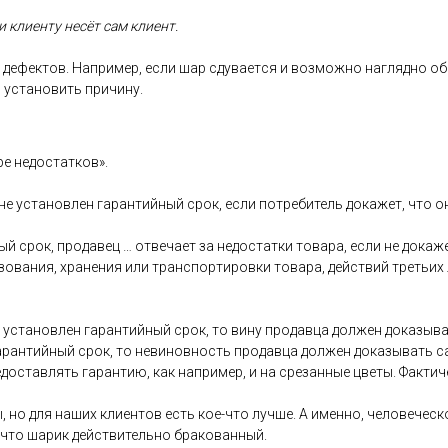
 кли­ен­ту не­сёт сам кли­ент.
де­фек­тов. Нап­ри­мер, ес­ли шар сду­ва­ет­ся и воз­можно наг­лядно об
 ус­та­новить при­чину.
ре не­дос­татков».
 не ус­та­нов­лен га­ран­тий­ный срок, ес­ли пот­ре­битель до­кажет, что 
ый срок, про­давец … от­ве­ча­ет за не­дос­татки то­вара, ес­ли не до­каж
зо­вания, хра­нения или тран­спор­ти­ров­ки то­вара, дей­ствий треть­их
ус­та­нов­лен га­ран­тий­ный срок, то ви­ну про­дав­ца дол­жен до­казы­ва
га­ран­тий­ный срок, то не­винов­ность про­дав­ца дол­жен до­казы­вать 
дос­тавлять га­ран­тию, как нап­ри­мер, и на сре­зан­ные цве­ты. Фак­ти­
, но для на­ших кли­ен­тов есть кое-что луч­ше. А имен­но, че­лове­чес­ко
 что ша­рик дей­стви­тель­но бра­кован­ный.