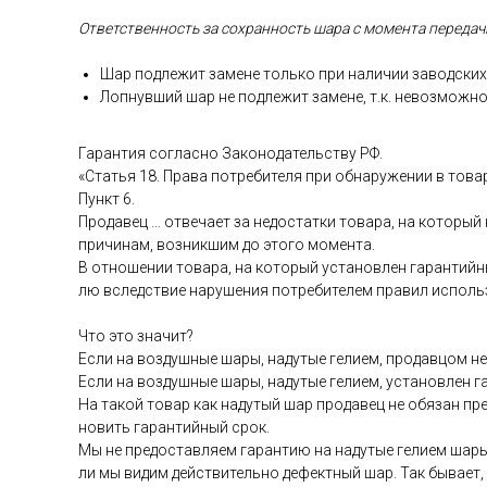
От­ветс­твен­ность за сох­ранность ша­ра с мо­мен­та пе­реда­чи
Шар под­ле­жит за­мене толь­ко при на­личии за­вод­ских 
Лоп­нувший шар не под­ле­жит за­мене, т.к. не­воз­можно
Га­ран­тия сог­ласно За­коно­датель­ству РФ.
«Статья 18. Пра­ва пот­ре­бите­ля при об­на­руже­нии в то­ва
Пункт 6.
Про­давец … от­ве­ча­ет за не­дос­татки то­вара, на ко­торый
при­чинам, воз­никшим до это­го мо­мен­та.
В от­но­шении то­вара, на ко­торый ус­та­нов­лен га­ран­тий­н
лю вследс­твие на­руше­ния пот­ре­бите­лем пра­вил ис­поль­
Что это зна­чит?
Ес­ли на воз­душные ша­ры, на­дутые ге­ли­ем, про­дав­цом не 
Ес­ли на воз­душные ша­ры, на­дутые ге­ли­ем, ус­та­нов­лен 
На та­кой то­вар как на­дутый шар про­давец не обя­зан пре­
новить га­ран­тий­ный срок.
Мы не пре­дос­тавля­ем га­ран­тию на на­дутые ге­ли­ем ша­ры
ли мы ви­дим дей­стви­тель­но де­фек­тный шар. Так бы­ва­ет,