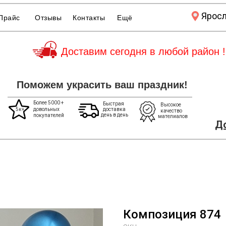
Ярос
Прайс
Отзывы
Контакты
Ещё
Доставим сегодня в любой район !
Поможем украсить ваш праздник!
Более 5000 +
Быстрая
Высокое
5к+
довольных
доставка
качество
день в день
покупателей
мателиалов
До
Композиция 874