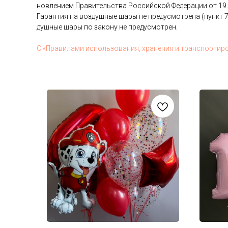
нов­ле­ни­ем Пра­витель­ства Рос­сий­ской Фе­дера­ции от 19
Га­ран­тия на воз­душные ша­ры не пре­дус­мотре­на (пункт 7
душные ша­ры по за­кону не пре­дус­мотрен.
С «Пра­вила­ми ис­поль­зо­вания, хра­нения и тран­спор­ти­р