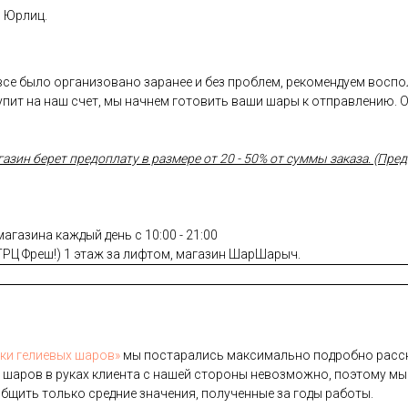
и Юрлиц.
 все было организовано заранее и без проблем, рекомендуем восп
пит на наш счет, мы начнем готовить ваши шары к отправлению. 
ин берет предоплату в размере от 20 - 50% от суммы заказа. (Предо
газина каждый день с 10:00 - 21:00
(ТРЦ Фреш!) 1 этаж за лифтом, магазин ШарШарыч.
­ки ге­ли­евых ша­ров»
мы пос­та­рались мак­си­маль­но под­робно рас­ск
 ша­ров в ру­ках кли­ен­та с на­шей сто­роны не­воз­можно, по­это­му мы
б­щить толь­ко сред­ние зна­чения, по­лучен­ные за го­ды ра­боты.