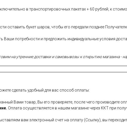
лючительно в транспортировочных пакетах + 60 рублей, к стоимо
сти оставить букет шаров, чтобы его передали позднее Получател
сть Ваши потребности и предложить индивидуальные условия дост
вим на утренние доставки и самовывозы к открытию магазина - над
ожете сделать удобный для вас способ оплаты:
занный Вами товар, Вы его проверяете, после чего производите опл
ине.
Оплата осуществляется в нашем магазине через ККТ при полу
ставляем вам электронный счет на оплату (Ссылку), вы переходит