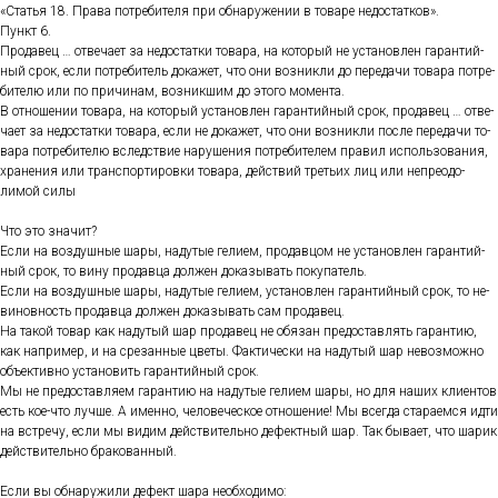
«Статья 18. Пра­ва пот­ре­бите­ля при об­на­руже­нии в то­варе не­дос­татков».
Пункт 6.
Про­давец … от­ве­ча­ет за не­дос­татки то­вара, на ко­торый не ус­та­нов­лен га­ран­тий­
ный срок, ес­ли пот­ре­битель до­кажет, что они воз­никли до пе­реда­чи то­вара пот­ре­
бите­лю или по при­чинам, воз­никшим до это­го мо­мен­та.
В от­но­шении то­вара, на ко­торый ус­та­нов­лен га­ран­тий­ный срок, про­давец … от­ве­
ча­ет за не­дос­татки то­вара, ес­ли не до­кажет, что они воз­никли пос­ле пе­реда­чи то­
вара пот­ре­бите­лю вследс­твие на­руше­ния пот­ре­бите­лем пра­вил ис­поль­зо­вания,
хра­нения или тран­спор­ти­ров­ки то­вара, дей­ствий треть­их лиц или неп­ре­одо­
лимой си­лы
Что это зна­чит?
Ес­ли на воз­душные ша­ры, на­дутые ге­ли­ем, про­дав­цом не ус­та­нов­лен га­ран­тий­
ный срок, то ви­ну про­дав­ца дол­жен до­казы­вать по­купа­тель.
Ес­ли на воз­душные ша­ры, на­дутые ге­ли­ем, ус­та­нов­лен га­ран­тий­ный срок, то не­
винов­ность про­дав­ца дол­жен до­казы­вать сам про­давец.
На та­кой то­вар как на­дутый шар про­давец не обя­зан пре­дос­тавлять га­ран­тию,
как нап­ри­мер, и на сре­зан­ные цве­ты. Фак­ти­чес­ки на на­дутый шар не­воз­можно
объ­ек­тивно ус­та­новить га­ран­тий­ный срок.
Мы не пре­дос­тавля­ем га­ран­тию на на­дутые ге­ли­ем ша­ры, но для на­ших кли­ен­тов
есть кое-что луч­ше. А имен­но, че­лове­чес­кое от­но­шение! Мы всег­да ста­ра­ем­ся ид­ти
на встре­чу, ес­ли мы ви­дим дей­стви­тель­но де­фек­тный шар. Так бы­ва­ет, что ша­рик
дей­стви­тель­но бра­кован­ный.
Ес­ли вы об­на­ружи­ли де­фект ша­ра не­об­хо­димо: