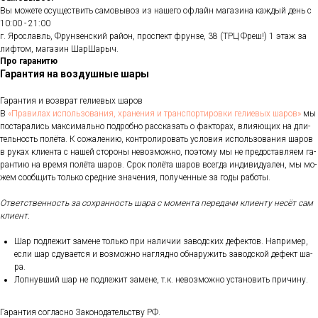
Вы можете осуществить самовывоз из нашего офлайн магазина каждый день с
10:00 - 21:00
г. Ярославль, Фрунзенский район, проспект фрунзе, 38 (ТРЦ Фреш!) 1 этаж за
лифтом, магазин ШарШарыч.
Про гаранитю
Гарантия на воздушные шары
Га­ран­тия и воз­врат ге­ли­евых ша­ров
В
«Пра­ви­лах ис­поль­зо­ва­ния, хра­не­ния и тран­спор­ти­ров­ки ге­ли­евых ша­ров»
мы
пос­та­рались мак­си­маль­но под­робно рас­ска­зать о фак­то­рах, вли­яющих на дли­
тель­ность по­лёта. К со­жале­нию, кон­тро­лиро­вать ус­ло­вия ис­поль­зо­вания ша­ров
в ру­ках кли­ен­та с на­шей сто­роны не­воз­можно, по­это­му мы не пре­дос­тавля­ем га­
ран­тию на вре­мя по­лёта ша­ров. Срок по­лёта ша­ров всег­да ин­ди­виду­ален, мы мо­
жем со­об­щить толь­ко сред­ние зна­чения, по­лучен­ные за го­ды ра­боты.
От­ветс­твен­ность за сох­ранность ша­ра с мо­мен­та пе­реда­чи кли­ен­ту не­сёт сам
кли­ент.
Шар под­ле­жит за­мене толь­ко при на­личии за­вод­ских де­фек­тов. Нап­ри­мер,
ес­ли шар сду­ва­ет­ся и воз­можно наг­лядно об­на­ружить за­вод­ской де­фект ша­
ра.
Лоп­нувший шар не под­ле­жит за­мене, т.к. не­воз­можно ус­та­новить при­чину.
Га­ран­тия сог­ласно За­коно­датель­ству РФ.