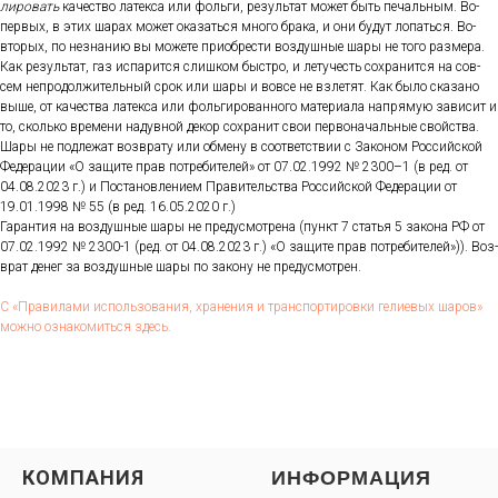
лиро­вать
ка­чес­тво ла­тек­са или фоль­ги, ре­зуль­тат мо­жет быть пе­чаль­ным. Во-
пер­вых, в этих ша­рах мо­жет ока­зать­ся мно­го бра­ка, и они бу­дут ло­пать­ся. Во-
вто­рых, по нез­на­нию вы мо­жете при­об­рести воз­душные ша­ры не то­го раз­ме­ра.
Как ре­зуль­тат, газ ис­па­рит­ся слиш­ком быс­тро, и ле­тучесть сох­ра­нит­ся на сов­
сем неп­ро­дол­жи­тель­ный срок или ша­ры и вов­се не взле­тят. Как бы­ло ска­зано
вы­ше, от ка­чес­тва ла­тек­са или фоль­ги­рован­но­го ма­тери­ала нап­ря­мую за­висит и
то, сколь­ко вре­мени на­дув­ной де­кор сох­ра­нит свои пер­во­началь­ные свой­ства.
Ша­ры не под­ле­жат воз­вра­ту или об­ме­ну в со­от­ветс­твии с За­коном Рос­сий­ской
Фе­дера­ции «О за­щите прав пот­ре­бите­лей» от 07.02.1992 № 2300–1 (в ред. от
04.08.2023 г.) и Пос­та­нов­ле­ни­ем Пра­витель­ства Рос­сий­ской Фе­дера­ции от
19.01.1998 № 55 (в ред. 16.05.2020 г.)
Га­ран­тия на воз­душные ша­ры не пре­дус­мотре­на (пункт 7 статья 5 за­кона РФ от
07.02.1992 № 2300-1 (ред. от 04.08.2023 г.) «О за­щите прав пот­ре­бите­лей»)). Воз­
врат де­нег за воз­душные ша­ры по за­кону не пре­дус­мотрен.
С «Пра­вила­ми ис­поль­зо­вания, хра­нения и тран­спор­ти­ров­ки ге­ли­евых ша­ров»
мож­но оз­на­комить­ся здесь.
КОМПАНИЯ
ИНФОРМАЦИЯ