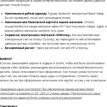
Заказывая продукцию в нашем интернет-магазине, Вы можете сделать удобный
для вас способ оплаты:
Наличными в рублях курьеру
. Курьер привозит заказанный Вами товар,
Вы его проверяете, после чего производите оплату.
Наличными или банковской картой в нашем магазине.
Оплата
осуществляется в нашем магазине через ККТ при получении товара. Адрес и
режим работы магазина смотрите чуть ниже.
Сервисом электронных платежей
«ЮMoney»,
Мы выставляем вам
электронный счет на оплату (Ссылку), вы переходите по ней оплачиваете
удобным для вас способом, чек поступает вам на электронную почту.
Безналичный расчет.
Через расчетный счет для ИП и Юрлиц.
ВАЖНО!
Если вы заказываете шарики в подарок и хотите, чтобы все было организовано
заранее и без проблем, рекомендуем воспользоваться системой безналичного
расчета. Заказ оплачивается при оформлении. Как только сумма поступит на
наш счет, мы начнем готовить ваши шары к отправлению. Оплатить заказ
можно так же при оформлении наличными или картой, но уже у нас в магазине.
Уважаемые наши покупатели! При оформление заказа магазин берет
предоплату в размере от 20 - 50% от суммы заказа. (Предоплата это наша
гарантия что заказ не будет отменен после его выполнения)
Самовывоз: