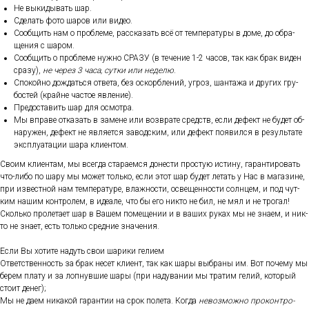
Не вы­киды­вать шар.
Сде­лать фо­то ша­ров или ви­део.
Со­об­щить нам о проб­ле­ме, рас­ска­зать всё от тем­пе­рату­ры в до­ме, до об­ра­
щения с ша­ром.
Со­об­щить о проб­ле­ме нуж­но СРА­ЗУ (в те­чение 1-2 ча­сов, так как брак ви­ден
сра­зу),
не че­рез 3 ча­са, сут­ки или не­делю
.
Спо­кой­но дож­дать­ся от­ве­та, без ос­кор­бле­ний, уг­роз, шан­та­жа и дру­гих гру­
бос­тей (край­не час­тое яв­ле­ние).
Пре­дос­та­вить шар для ос­мотра.
Мы впра­ве от­ка­зать в за­мене или воз­вра­те средств, ес­ли де­фект не бу­дет об­
на­ружен, де­фект не яв­ля­ет­ся за­вод­ским, или де­фект по­явил­ся в ре­зуль­та­те
экс­плу­ата­ции ша­ра кли­ен­том.
Сво­им кли­ен­там, мы всег­да ста­ра­ем­ся до­нес­ти прос­тую ис­ти­ну, га­ран­ти­ровать
что-ли­бо по ша­ру мы мо­жет толь­ко, ес­ли этот шар бу­дет ле­тать у Нас в ма­гази­не,
при из­вес­тной нам тем­пе­рату­ре, влаж­ности, ос­ве­щен­ности сол­нцем, и под чут­
ким на­шим кон­тро­лем, в иде­але, что бы его ник­то не бил, не мял и не тро­гал!
Сколь­ко про­лета­ет шар в Ва­шем по­меще­нии и в ва­ших ру­ках мы не зна­ем, и ник­
то не зна­ет, есть толь­ко сред­ние зна­чения.
Ес­ли Вы хо­тите на­дуть свои ша­рики ге­ли­ем
От­ветс­твен­ность за брак не­сет кли­ент, так как ша­ры выб­ра­ны им. Вот по­чему мы
бе­рем пла­ту и за лоп­нувшие ша­ры (при на­дува­нии мы тра­тим ге­лий, ко­торый
сто­ит де­нег);
Мы не да­ем ни­какой га­ран­тии на срок по­лета. Ког­да
не­воз­можно про­кон­тро­