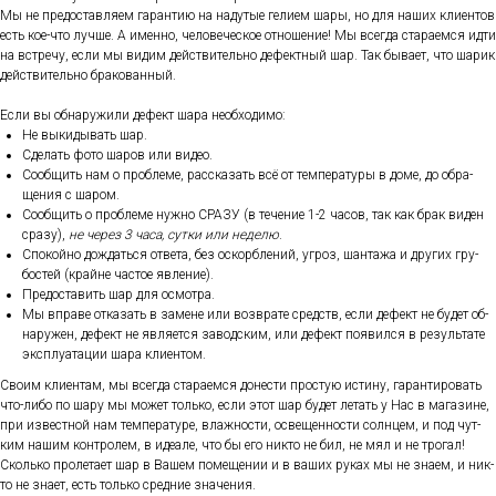
Мы не пре­дос­тавля­ем га­ран­тию на на­дутые ге­ли­ем ша­ры, но для на­ших кли­ен­тов
есть кое-что луч­ше. А имен­но, че­лове­чес­кое от­но­шение! Мы всег­да ста­ра­ем­ся ид­ти
на встре­чу, ес­ли мы ви­дим дей­стви­тель­но де­фек­тный шар. Так бы­ва­ет, что ша­рик
дей­стви­тель­но бра­кован­ный.
Ес­ли вы об­на­ружи­ли де­фект ша­ра не­об­хо­димо:
Не вы­киды­вать шар.
Сде­лать фо­то ша­ров или ви­део.
Со­об­щить нам о проб­ле­ме, рас­ска­зать всё от тем­пе­рату­ры в до­ме, до об­ра­
щения с ша­ром.
Со­об­щить о проб­ле­ме нуж­но СРА­ЗУ (в те­чение 1-2 ча­сов, так как брак ви­ден
сра­зу),
не че­рез 3 ча­са, сут­ки или не­делю
.
Спо­кой­но дож­дать­ся от­ве­та, без ос­кор­бле­ний, уг­роз, шан­та­жа и дру­гих гру­
бос­тей (край­не час­тое яв­ле­ние).
Пре­дос­та­вить шар для ос­мотра.
Мы впра­ве от­ка­зать в за­мене или воз­вра­те средств, ес­ли де­фект не бу­дет об­
на­ружен, де­фект не яв­ля­ет­ся за­вод­ским, или де­фект по­явил­ся в ре­зуль­та­те
экс­плу­ата­ции ша­ра кли­ен­том.
Сво­им кли­ен­там, мы всег­да ста­ра­ем­ся до­нес­ти прос­тую ис­ти­ну, га­ран­ти­ровать
что-ли­бо по ша­ру мы мо­жет толь­ко, ес­ли этот шар бу­дет ле­тать у Нас в ма­гази­не,
при из­вес­тной нам тем­пе­рату­ре, влаж­ности, ос­ве­щен­ности сол­нцем, и под чут­
ким на­шим кон­тро­лем, в иде­але, что бы его ник­то не бил, не мял и не тро­гал!
Сколь­ко про­лета­ет шар в Ва­шем по­меще­нии и в ва­ших ру­ках мы не зна­ем, и ник­
то не зна­ет, есть толь­ко сред­ние зна­чения.