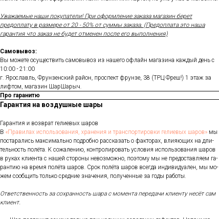
Уважаемые наши покупатели! При оформление заказа магазин берет
предоплату в размере от 20 - 50% от суммы заказа. (Предоплата это наша
гарантия что заказ не будет отменен после его выполнения)
Самовывоз:
Вы можете осуществить самовывоз из нашего офлайн магазина каждый день с
10:00 - 21:00
г. Ярославль, Фрунзенский район, проспект фрунзе, 38 (ТРЦ Фреш!) 1 этаж за
лифтом, магазин ШарШарыч.
Про гаранитю
Гарантия на воздушные шары
Га­ран­тия и воз­врат ге­ли­евых ша­ров
В
«Пра­ви­лах ис­поль­зо­ва­ния, хра­не­ния и тран­спор­ти­ров­ки ге­ли­евых ша­ров»
мы
пос­та­рались мак­си­маль­но под­робно рас­ска­зать о фак­то­рах, вли­яющих на дли­
тель­ность по­лёта. К со­жале­нию, кон­тро­лиро­вать ус­ло­вия ис­поль­зо­вания ша­ров
в ру­ках кли­ен­та с на­шей сто­роны не­воз­можно, по­это­му мы не пре­дос­тавля­ем га­
ран­тию на вре­мя по­лёта ша­ров. Срок по­лёта ша­ров всег­да ин­ди­виду­ален, мы мо­
жем со­об­щить толь­ко сред­ние зна­чения, по­лучен­ные за го­ды ра­боты.
От­ветс­твен­ность за сох­ранность ша­ра с мо­мен­та пе­реда­чи кли­ен­ту не­сёт сам
кли­ент.