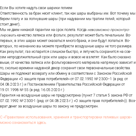
Ес­ли Вы хо­тите на­дуть свои ша­рики ге­ли­ем
От­ветс­твен­ность за брак не­сет кли­ент, так как ша­ры выб­ра­ны им. Вот по­чему мы
бе­рем пла­ту и за лоп­нувшие ша­ры (при на­дува­нии мы тра­тим ге­лий, ко­торый
сто­ит де­нег);
Мы не да­ем ни­какой га­ран­тии на срок по­лета. Ког­да
не­воз­можно про­кон­тро­
лиро­вать
ка­чес­тво ла­тек­са или фоль­ги, ре­зуль­тат мо­жет быть пе­чаль­ным. Во-
пер­вых, в этих ша­рах мо­жет ока­зать­ся мно­го бра­ка, и они бу­дут ло­пать­ся. Во-
вто­рых, по нез­на­нию вы мо­жете при­об­рести воз­душные ша­ры не то­го раз­ме­ра.
Как ре­зуль­тат, газ ис­па­рит­ся слиш­ком быс­тро, и ле­тучесть сох­ра­нит­ся на сов­
сем неп­ро­дол­жи­тель­ный срок или ша­ры и вов­се не взле­тят. Как бы­ло ска­зано
вы­ше, от ка­чес­тва ла­тек­са или фоль­ги­рован­но­го ма­тери­ала нап­ря­мую за­висит и
то, сколь­ко вре­мени на­дув­ной де­кор сох­ра­нит свои пер­во­началь­ные свой­ства.
Ша­ры не под­ле­жат воз­вра­ту или об­ме­ну в со­от­ветс­твии с За­коном Рос­сий­ской
Фе­дера­ции «О за­щите прав пот­ре­бите­лей» от 07.02.1992 № 2300–1 (в ред. от
04.08.2023 г.) и Пос­та­нов­ле­ни­ем Пра­витель­ства Рос­сий­ской Фе­дера­ции от
19.01.1998 № 55 (в ред. 16.05.2020 г.)
Га­ран­тия на воз­душные ша­ры не пре­дус­мотре­на (пункт 7 статья 5 за­кона РФ от
07.02.1992 № 2300-1 (ред. от 04.08.2023 г.) «О за­щите прав пот­ре­бите­лей»)). Воз­
врат де­нег за воз­душные ша­ры по за­кону не пре­дус­мотрен.
С «Пра­вила­ми ис­поль­зо­вания, хра­нения и тран­спор­ти­ров­ки ге­ли­евых ша­ров»
мож­но оз­на­комить­ся здесь.