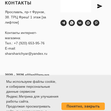
КОНТАКТЫ
Ярославль, пр-т Фрунзе,
38. ТРЦ Фреш! 1 этаж [за
лифтом]
Контакты интернет-
магазина:
Тел.:
+7 (920) 653-95-76
E-mail:
sharsharichyar@yandex.ru
2020 - 2026 «ШарШарыч»
- Доставка воздушных
Мы используем файлы cookie,
шаров в Ярославле.
и собираем персональные
ИП Глибина Ксения
данные сервисом
Юрьевна
Яндекс.Метрика для улучшения
ИНН 760414438188
работы сайта.
Понятно, закрыть
О
ГРНИП 320762700039451
Продолжая просматривать