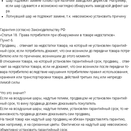
Шар под­ле­жит за­мене толь­ко при на­личии за­вод­ских де­фек­тов. Нап­ри­мер,
ес­ли шар сду­ва­ет­ся и воз­можно наг­лядно об­на­ружить за­вод­ской де­фект ша­
ра.
Лоп­нувший шар не под­ле­жит за­мене, т.к. не­воз­можно ус­та­новить при­чину.
Га­ран­тия сог­ласно За­коно­датель­ству РФ.
«Статья 18. Пра­ва пот­ре­бите­ля при об­на­руже­нии в то­варе не­дос­татков».
Пункт 6.
Про­давец … от­ве­ча­ет за не­дос­татки то­вара, на ко­торый не ус­та­нов­лен га­ран­тий­
ный срок, ес­ли пот­ре­битель до­кажет, что они воз­никли до пе­реда­чи то­вара пот­ре­
бите­лю или по при­чинам, воз­никшим до это­го мо­мен­та.
В от­но­шении то­вара, на ко­торый ус­та­нов­лен га­ран­тий­ный срок, про­давец … от­ве­
ча­ет за не­дос­татки то­вара, ес­ли не до­кажет, что они воз­никли пос­ле пе­реда­чи то­
вара пот­ре­бите­лю вследс­твие на­руше­ния пот­ре­бите­лем пра­вил ис­поль­зо­вания,
хра­нения или тран­спор­ти­ров­ки то­вара, дей­ствий треть­их лиц или неп­ре­одо­
лимой си­лы
Что это зна­чит?
Ес­ли на воз­душные ша­ры, на­дутые ге­ли­ем, про­дав­цом не ус­та­нов­лен га­ран­тий­
ный срок, то ви­ну про­дав­ца дол­жен до­казы­вать по­купа­тель.
Ес­ли на воз­душные ша­ры, на­дутые ге­ли­ем, ус­та­нов­лен га­ран­тий­ный срок, то не­
винов­ность про­дав­ца дол­жен до­казы­вать сам про­давец.
На та­кой то­вар как на­дутый шар про­давец не обя­зан пре­дос­тавлять га­ран­тию,
как нап­ри­мер, и на сре­зан­ные цве­ты. Фак­ти­чес­ки на на­дутый шар не­воз­можно
объ­ек­тивно ус­та­новить га­ран­тий­ный срок.