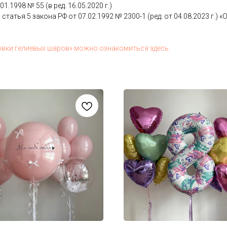
.01.1998 № 55 (в ред. 16.05.2020 г.)
 статья 5 за­кона РФ от 07.02.1992 № 2300-1 (ред. от 04.08.2023 г.) «О з
ов­ки ге­ли­евых ша­ров» мож­но оз­на­комить­ся здесь.