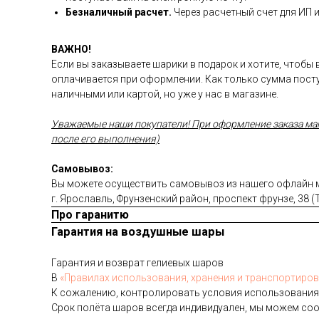
Безналичный расчет.
Через расчетный счет для ИП 
ВАЖНО!
Если вы заказываете шарики в подарок и хотите, чтобы
оплачивается при оформлении. Как только сумма посту
наличными или картой, но уже у нас в магазине.
Уважаемые наши покупатели! При оформление заказа магаз
после его выполнения)
Самовывоз:
Вы можете осуществить самовывоз из нашего офлайн ма
г. Ярославль, Фрунзенский район, проспект фрунзе, 38 
Про гаранитю
Гарантия на воздушные шары
Га­ран­тия и воз­врат ге­ли­евых ша­ров
В
«Пра­ви­лах ис­поль­зо­ва­ния, хра­не­ния и тран­спор­ти­ров
К со­жале­нию, кон­тро­лиро­вать ус­ло­вия ис­поль­зо­вания
Срок по­лёта ша­ров всег­да ин­ди­виду­ален, мы мо­жем со­о