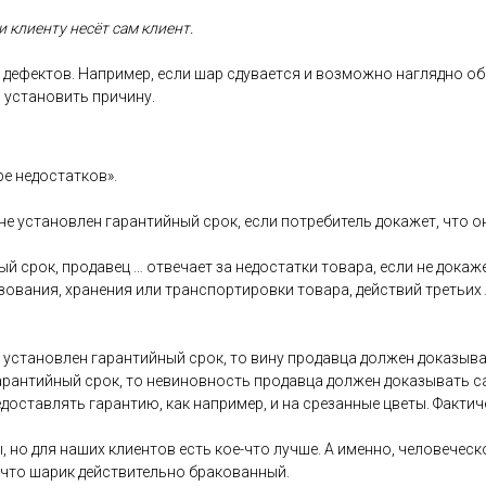
 кли­ен­ту не­сёт сам кли­ент.
де­фек­тов. Нап­ри­мер, ес­ли шар сду­ва­ет­ся и воз­можно наг­лядно об
 ус­та­новить при­чину.
ре не­дос­татков».
 не ус­та­нов­лен га­ран­тий­ный срок, ес­ли пот­ре­битель до­кажет, что 
ый срок, про­давец … от­ве­ча­ет за не­дос­татки то­вара, ес­ли не до­каж
зо­вания, хра­нения или тран­спор­ти­ров­ки то­вара, дей­ствий треть­их
ус­та­нов­лен га­ран­тий­ный срок, то ви­ну про­дав­ца дол­жен до­казы­ва
га­ран­тий­ный срок, то не­винов­ность про­дав­ца дол­жен до­казы­вать 
дос­тавлять га­ран­тию, как нап­ри­мер, и на сре­зан­ные цве­ты. Фак­ти­
, но для на­ших кли­ен­тов есть кое-что луч­ше. А имен­но, че­лове­чес­ко
 что ша­рик дей­стви­тель­но бра­кован­ный.