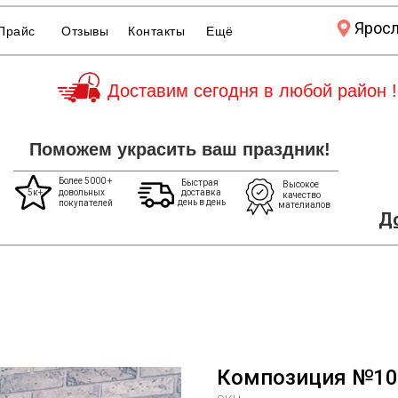
Ярос
Прайс
Отзывы
Контакты
Ещё
Доставим сегодня в любой район !
Поможем украсить ваш праздник!
Более 5000 +
Быстрая
Высокое
5к+
довольных
доставка
качество
день в день
покупателей
мателиалов
До
Композиция №10