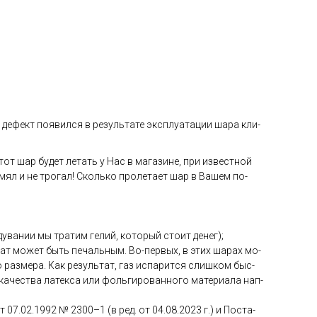
де­фект по­явил­ся в ре­зуль­та­те экс­плу­ата­ции ша­ра кли­
тот шар бу­дет ле­тать у Нас в ма­гази­не, при из­вес­тной
 мял и не тро­гал! Сколь­ко про­лета­ет шар в Ва­шем по­
ува­нии мы тра­тим ге­лий, ко­торый сто­ит де­нег);
­тат мо­жет быть пе­чаль­ным. Во-пер­вых, в этих ша­рах мо­
раз­ме­ра. Как ре­зуль­тат, газ ис­па­рит­ся слиш­ком быс­
ка­чес­тва ла­тек­са или фоль­ги­рован­но­го ма­тери­ала нап­
от 07.02.1992 № 2300–1 (в ред. от 04.08.2023 г.) и Пос­та­