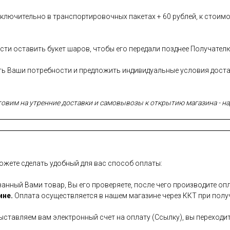
лючительно в транспортировочных пакетах + 60 рублей, к стоимо
сти оставить букет шаров, чтобы его передали позднее Получател
сть Ваши потребности и предложить индивидуальные условия дост
вим на утренние доставки и самовывозы к открытию магазина - над
ожете сделать удобный для вас способ оплаты:
занный Вами товар, Вы его проверяете, после чего производите опл
ине.
Оплата осуществляется в нашем магазине через ККТ при полу
ставляем вам электронный счет на оплату (Ссылку), вы переходит