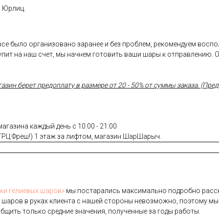
и Юрлиц.
 все было организовано заранее и без проблем, рекомендуем восп
пит на наш счет, мы начнем готовить ваши шары к отправлению. 
ин берет предоплату в размере от 20 - 50% от суммы заказа. (Предо
газина каждый день с 10:00 - 21:00
(ТРЦ Фреш!) 1 этаж за лифтом, магазин ШарШарыч.
­ки ге­ли­евых ша­ров»
мы пос­та­рались мак­си­маль­но под­робно рас­ск
 ша­ров в ру­ках кли­ен­та с на­шей сто­роны не­воз­можно, по­это­му мы
б­щить толь­ко сред­ние зна­чения, по­лучен­ные за го­ды ра­боты.