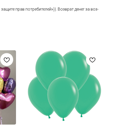
а­щите прав пот­ре­бите­лей»)). Воз­врат де­нег за воз­