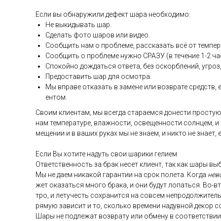
Ес­ли вы об­на­ружи­ли де­фект ша­ра не­об­хо­димо:
Не вы­киды­вать шар.
Сде­лать фо­то ша­ров или ви­део.
Со­об­щить нам о проб­ле­ме, рас­ска­зать всё от тем­пе­р
Со­об­щить о проб­ле­ме нуж­но СРА­ЗУ (в те­чение 1-2 ча­
Спо­кой­но дож­дать­ся от­ве­та, без ос­кор­бле­ний, уг­роз,
Пре­дос­та­вить шар для ос­мотра.
Мы впра­ве от­ка­зать в за­мене или воз­вра­те средств, ес
ен­том.
Сво­им кли­ен­там, мы всег­да ста­ра­ем­ся до­нес­ти прос­тую
нам тем­пе­рату­ре, влаж­ности, ос­ве­щен­ности сол­нцем, и
меще­нии и в ва­ших ру­ках мы не зна­ем, и ник­то не зна­ет,
Ес­ли Вы хо­тите на­дуть свои ша­рики ге­ли­ем
От­ветс­твен­ность за брак не­сет кли­ент, так как ша­ры выб
Мы не да­ем ни­какой га­ран­тии на срок по­лета. Ког­да
не­в
жет ока­зать­ся мно­го бра­ка, и они бу­дут ло­пать­ся. Во-в
тро, и ле­тучесть сох­ра­нит­ся на сов­сем неп­ро­дол­жи­тел
ря­мую за­висит и то, сколь­ко вре­мени на­дув­ной де­кор с
Ша­ры не под­ле­жат воз­вра­ту или об­ме­ну в со­от­ветс­тв