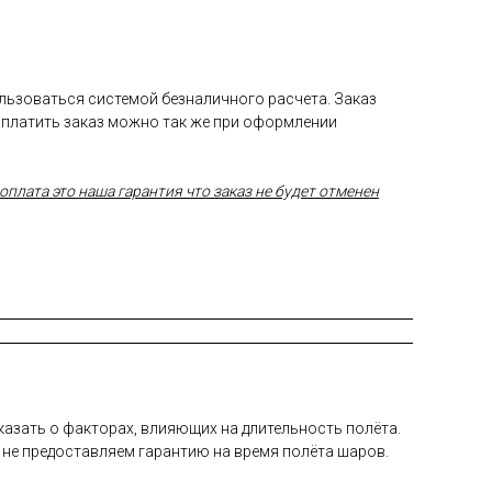
ользоваться системой безналичного расчета. Заказ
Оплатить заказ можно так же при оформлении
плата это наша гарантия что заказ не будет отменен
а­зать о фак­то­рах, вли­яющих на дли­тель­ность по­лёта.
 не пре­дос­тавля­ем га­ран­тию на вре­мя по­лёта ша­ров.