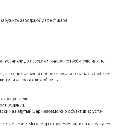
­на­ружить за­вод­ской де­фект ша­ра.
они воз­никли до пе­реда­чи то­вара пот­ре­бите­лю или по
ет, что они воз­никли пос­ле пе­реда­чи то­вара пот­ре­бите­
 лиц или неп­ре­одо­лимой си­лы
ть по­купа­тель.
сам про­давец.
чес­ки на на­дутый шар не­воз­можно объ­ек­тивно ус­та­
е от­но­шение! Мы всег­да ста­ра­ем­ся ид­ти на встре­чу, ес­