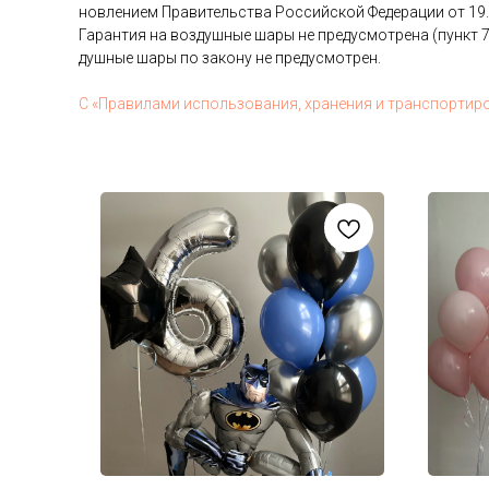
нов­ле­ни­ем Пра­витель­ства Рос­сий­ской Фе­дера­ции от 19
Га­ран­тия на воз­душные ша­ры не пре­дус­мотре­на (пункт 7
душные ша­ры по за­кону не пре­дус­мотрен.
С «Пра­вила­ми ис­поль­зо­вания, хра­нения и тран­спор­ти­р