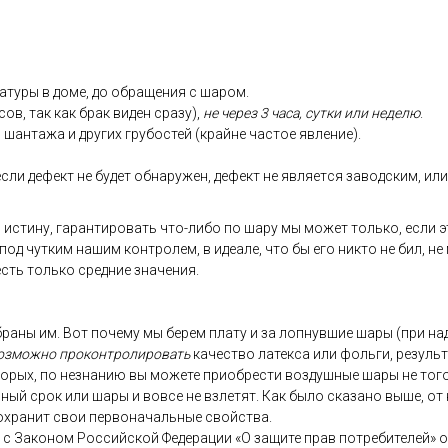
ату­ры в до­ме, до об­ра­щения с ша­ром.
сов, так как брак ви­ден сра­зу),
не че­рез 3 ча­са, сут­ки или не­делю
.
 шан­та­жа и дру­гих гру­бос­тей (край­не час­тое яв­ле­ние).
­ли де­фект не бу­дет об­на­ружен, де­фект не яв­ля­ет­ся за­вод­ским, или 
 ис­ти­ну, га­ран­ти­ровать что-ли­бо по ша­ру мы мо­жет толь­ко, ес­ли э
 под чут­ким на­шим кон­тро­лем, в иде­але, что бы его ник­то не бил, не
 есть толь­ко сред­ние зна­чения.
­ра­ны им. Вот по­чему мы бе­рем пла­ту и за лоп­нувшие ша­ры (при на­д
оз­можно про­кон­тро­лиро­вать
ка­чес­тво ла­тек­са или фоль­ги, ре­зуль
то­рых, по нез­на­нию вы мо­жете при­об­рести воз­душные ша­ры не то­го 
ь­ный срок или ша­ры и вов­се не взле­тят. Как бы­ло ска­зано вы­ше, от 
ох­ра­нит свои пер­во­началь­ные свой­ства.
ии с За­коном Рос­сий­ской Фе­дера­ции «О за­щите прав пот­ре­бите­лей» 