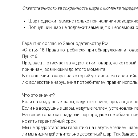
От­ветс­твен­ность за сох­ранность ша­ра с мо­мен­та пе­реда­чи
Шар под­ле­жит за­мене толь­ко при на­личии за­вод­ских 
Лоп­нувший шар не под­ле­жит за­мене, т.к. не­воз­можно
Га­ран­тия сог­ласно За­коно­датель­ству РФ.
«Статья 18. Пра­ва пот­ре­бите­ля при об­на­руже­нии в то­ва
Пункт 6.
Про­давец … от­ве­ча­ет за не­дос­татки то­вара, на ко­торый
при­чинам, воз­никшим до это­го мо­мен­та.
В от­но­шении то­вара, на ко­торый ус­та­нов­лен га­ран­тий­н
лю вследс­твие на­руше­ния пот­ре­бите­лем пра­вил ис­поль­
Что это зна­чит?
Ес­ли на воз­душные ша­ры, на­дутые ге­ли­ем, про­дав­цом не 
Ес­ли на воз­душные ша­ры, на­дутые ге­ли­ем, ус­та­нов­лен 
На та­кой то­вар как на­дутый шар про­давец не обя­зан пре­
новить га­ран­тий­ный срок.
Мы не пре­дос­тавля­ем га­ран­тию на на­дутые ге­ли­ем ша­ры
ли мы ви­дим дей­стви­тель­но де­фек­тный шар. Так бы­ва­ет,