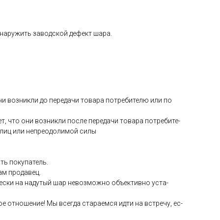
­на­ружить за­вод­ской де­фект ша­ра.
они воз­никли до пе­реда­чи то­вара пот­ре­бите­лю или по
ет, что они воз­никли пос­ле пе­реда­чи то­вара пот­ре­бите­
 лиц или неп­ре­одо­лимой си­лы
ть по­купа­тель.
сам про­давец.
чес­ки на на­дутый шар не­воз­можно объ­ек­тивно ус­та­
е от­но­шение! Мы всег­да ста­ра­ем­ся ид­ти на встре­чу, ес­