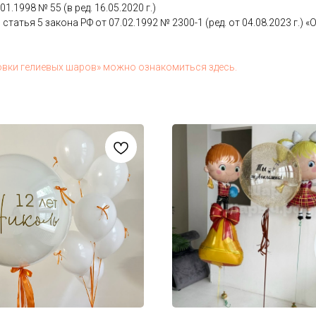
.01.1998 № 55 (в ред. 16.05.2020 г.)
 статья 5 за­кона РФ от 07.02.1992 № 2300-1 (ред. от 04.08.2023 г.) «О з
ов­ки ге­ли­евых ша­ров» мож­но оз­на­комить­ся здесь.