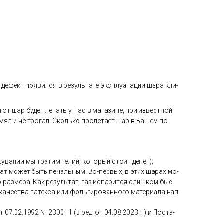
де­фект по­явил­ся в ре­зуль­та­те экс­плу­ата­ции ша­ра кли­
тот шар бу­дет ле­тать у Нас в ма­гази­не, при из­вес­тной
 мял и не тро­гал! Сколь­ко про­лета­ет шар в Ва­шем по­
ува­нии мы тра­тим ге­лий, ко­торый сто­ит де­нег);
­тат мо­жет быть пе­чаль­ным. Во-пер­вых, в этих ша­рах мо­
раз­ме­ра. Как ре­зуль­тат, газ ис­па­рит­ся слиш­ком быс­
ка­чес­тва ла­тек­са или фоль­ги­рован­но­го ма­тери­ала нап­
от 07.02.1992 № 2300–1 (в ред. от 04.08.2023 г.) и Пос­та­