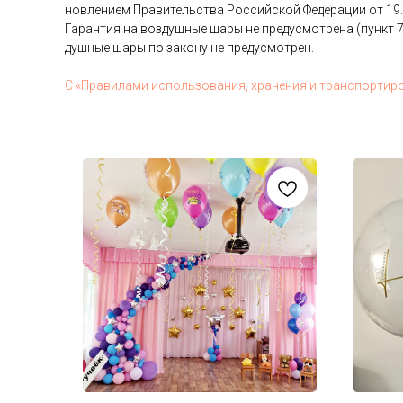
нов­ле­ни­ем Пра­витель­ства Рос­сий­ской Фе­дера­ции от 19
Га­ран­тия на воз­душные ша­ры не пре­дус­мотре­на (пункт 7
душные ша­ры по за­кону не пре­дус­мотрен.
С «Пра­вила­ми ис­поль­зо­вания, хра­нения и тран­спор­ти­р