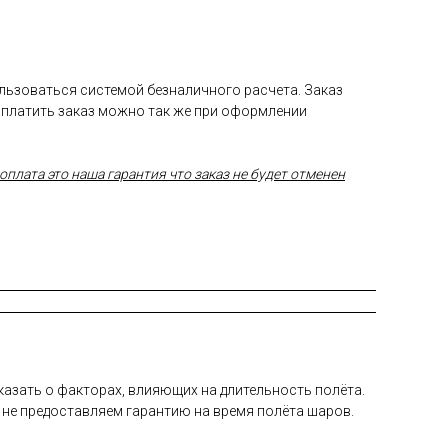
ользоваться системой безналичного расчета. Заказ
Оплатить заказ можно так же при оформлении
плата это наша гарантия что заказ не будет отменен
а­зать о фак­то­рах, вли­яющих на дли­тель­ность по­лёта.
 не пре­дос­тавля­ем га­ран­тию на вре­мя по­лёта ша­ров.