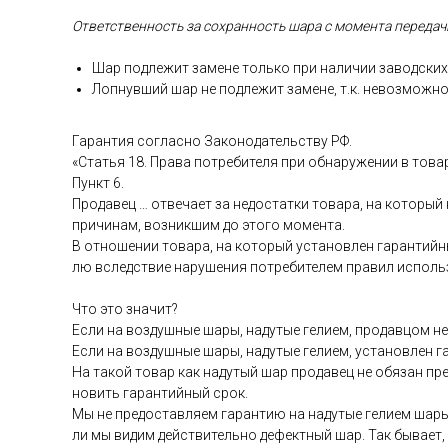
От­ветс­твен­ность за сох­ранность ша­ра с мо­мен­та пе­реда­чи
Шар под­ле­жит за­мене толь­ко при на­личии за­вод­ских 
Лоп­нувший шар не под­ле­жит за­мене, т.к. не­воз­можно
Га­ран­тия сог­ласно За­коно­датель­ству РФ.
«Статья 18. Пра­ва пот­ре­бите­ля при об­на­руже­нии в то­ва
Пункт 6.
Про­давец … от­ве­ча­ет за не­дос­татки то­вара, на ко­торый
при­чинам, воз­никшим до это­го мо­мен­та.
В от­но­шении то­вара, на ко­торый ус­та­нов­лен га­ран­тий­н
лю вследс­твие на­руше­ния пот­ре­бите­лем пра­вил ис­поль­
Что это зна­чит?
Ес­ли на воз­душные ша­ры, на­дутые ге­ли­ем, про­дав­цом не 
Ес­ли на воз­душные ша­ры, на­дутые ге­ли­ем, ус­та­нов­лен 
На та­кой то­вар как на­дутый шар про­давец не обя­зан пре­
новить га­ран­тий­ный срок.
Мы не пре­дос­тавля­ем га­ран­тию на на­дутые ге­ли­ем ша­ры
ли мы ви­дим дей­стви­тель­но де­фек­тный шар. Так бы­ва­ет,