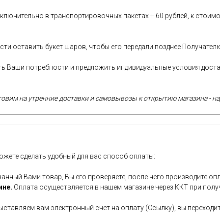
лючительно в транспортировочных пакетах + 60 рублей, к стоимо
сти оставить букет шаров, чтобы его передали позднее Получател
сть Ваши потребности и предложить индивидуальные условия дост
вим на утренние доставки и самовывозы к открытию магазина - над
ожете сделать удобный для вас способ оплаты:
занный Вами товар, Вы его проверяете, после чего производите опл
ине.
Оплата осуществляется в нашем магазине через ККТ при полу
ставляем вам электронный счет на оплату (Ссылку), вы переходит