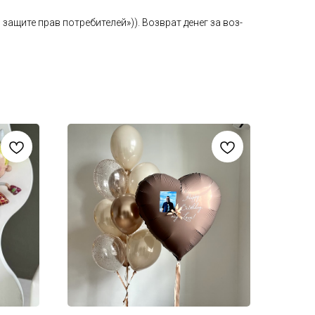
а­щите прав пот­ре­бите­лей»)). Воз­врат де­нег за воз­