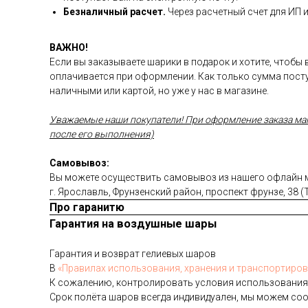
Безналичный расчет.
Через расчетный счет для ИП 
ВАЖНО!
Если вы заказываете шарики в подарок и хотите, чтобы
оплачивается при оформлении. Как только сумма посту
наличными или картой, но уже у нас в магазине.
Уважаемые наши покупатели! При оформление заказа магаз
после его выполнения)
Самовывоз:
Вы можете осуществить самовывоз из нашего офлайн ма
г. Ярославль, Фрунзенский район, проспект фрунзе, 38 
Про гаранитю
Гарантия на воздушные шары
Га­ран­тия и воз­врат ге­ли­евых ша­ров
В
«Пра­ви­лах ис­поль­зо­ва­ния, хра­не­ния и тран­спор­ти­ров
К со­жале­нию, кон­тро­лиро­вать ус­ло­вия ис­поль­зо­вания
Срок по­лёта ша­ров всег­да ин­ди­виду­ален, мы мо­жем со­о