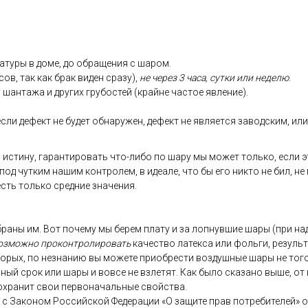
ату­ры в до­ме, до об­ра­щения с ша­ром.
сов, так как брак ви­ден сра­зу),
не че­рез 3 ча­са, сут­ки или не­делю
.
 шан­та­жа и дру­гих гру­бос­тей (край­не час­тое яв­ле­ние).
­ли де­фект не бу­дет об­на­ружен, де­фект не яв­ля­ет­ся за­вод­ским, или 
 ис­ти­ну, га­ран­ти­ровать что-ли­бо по ша­ру мы мо­жет толь­ко, ес­ли э
 под чут­ким на­шим кон­тро­лем, в иде­але, что бы его ник­то не бил, не
 есть толь­ко сред­ние зна­чения.
­ра­ны им. Вот по­чему мы бе­рем пла­ту и за лоп­нувшие ша­ры (при на­д
оз­можно про­кон­тро­лиро­вать
ка­чес­тво ла­тек­са или фоль­ги, ре­зуль
то­рых, по нез­на­нию вы мо­жете при­об­рести воз­душные ша­ры не то­го 
ь­ный срок или ша­ры и вов­се не взле­тят. Как бы­ло ска­зано вы­ше, от 
ох­ра­нит свои пер­во­началь­ные свой­ства.
ии с За­коном Рос­сий­ской Фе­дера­ции «О за­щите прав пот­ре­бите­лей» 