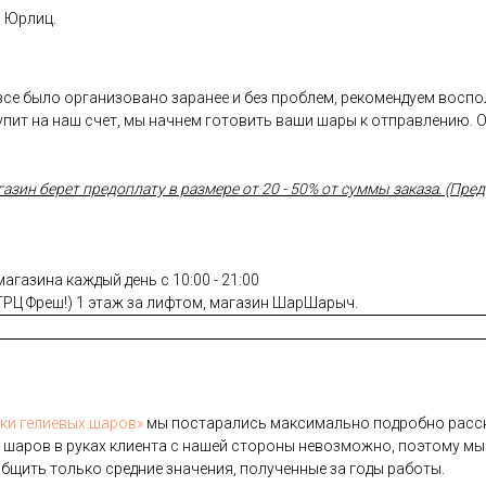
и Юрлиц.
 все было организовано заранее и без проблем, рекомендуем восп
пит на наш счет, мы начнем готовить ваши шары к отправлению. 
ин берет предоплату в размере от 20 - 50% от суммы заказа. (Предо
газина каждый день с 10:00 - 21:00
(ТРЦ Фреш!) 1 этаж за лифтом, магазин ШарШарыч.
­ки ге­ли­евых ша­ров»
мы пос­та­рались мак­си­маль­но под­робно рас­ск
 ша­ров в ру­ках кли­ен­та с на­шей сто­роны не­воз­можно, по­это­му мы
б­щить толь­ко сред­ние зна­чения, по­лучен­ные за го­ды ра­боты.