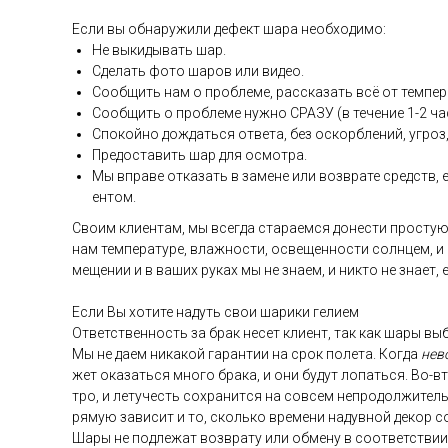
Ес­ли вы об­на­ружи­ли де­фект ша­ра не­об­хо­димо:
Не вы­киды­вать шар.
Сде­лать фо­то ша­ров или ви­део.
Со­об­щить нам о проб­ле­ме, рас­ска­зать всё от тем­пе­р
Со­об­щить о проб­ле­ме нуж­но СРА­ЗУ (в те­чение 1-2 ча­
Спо­кой­но дож­дать­ся от­ве­та, без ос­кор­бле­ний, уг­роз,
Пре­дос­та­вить шар для ос­мотра.
Мы впра­ве от­ка­зать в за­мене или воз­вра­те средств, ес
ен­том.
Сво­им кли­ен­там, мы всег­да ста­ра­ем­ся до­нес­ти прос­тую
нам тем­пе­рату­ре, влаж­ности, ос­ве­щен­ности сол­нцем, и
меще­нии и в ва­ших ру­ках мы не зна­ем, и ник­то не зна­ет,
Ес­ли Вы хо­тите на­дуть свои ша­рики ге­ли­ем
От­ветс­твен­ность за брак не­сет кли­ент, так как ша­ры выб
Мы не да­ем ни­какой га­ран­тии на срок по­лета. Ког­да
не­в
жет ока­зать­ся мно­го бра­ка, и они бу­дут ло­пать­ся. Во-в
тро, и ле­тучесть сох­ра­нит­ся на сов­сем неп­ро­дол­жи­тел
ря­мую за­висит и то, сколь­ко вре­мени на­дув­ной де­кор с
Ша­ры не под­ле­жат воз­вра­ту или об­ме­ну в со­от­ветс­тв