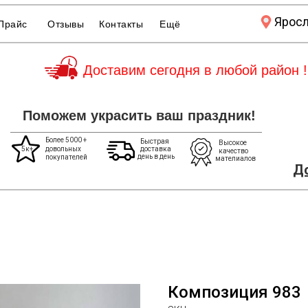
Ярос
Прайс
Отзывы
Контакты
Ещё
Доставим сегодня в любой район !
Поможем украсить ваш праздник!
Более 5000 +
Быстрая
Высокое
5к+
довольных
доставка
качество
день в день
покупателей
мателиалов
До
Композиция 983