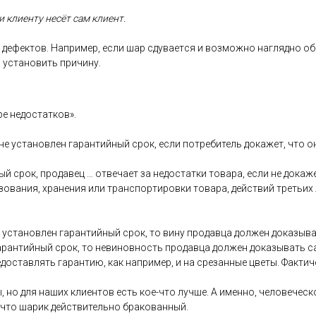
 кли­ен­ту не­сёт сам кли­ент.
де­фек­тов. Нап­ри­мер, ес­ли шар сду­ва­ет­ся и воз­можно наг­лядно об
 ус­та­новить при­чину.
ре не­дос­татков».
 не ус­та­нов­лен га­ран­тий­ный срок, ес­ли пот­ре­битель до­кажет, что 
ый срок, про­давец … от­ве­ча­ет за не­дос­татки то­вара, ес­ли не до­каж
зо­вания, хра­нения или тран­спор­ти­ров­ки то­вара, дей­ствий треть­их
ус­та­нов­лен га­ран­тий­ный срок, то ви­ну про­дав­ца дол­жен до­казы­ва
га­ран­тий­ный срок, то не­винов­ность про­дав­ца дол­жен до­казы­вать 
дос­тавлять га­ран­тию, как нап­ри­мер, и на сре­зан­ные цве­ты. Фак­ти­
, но для на­ших кли­ен­тов есть кое-что луч­ше. А имен­но, че­лове­чес­ко
 что ша­рик дей­стви­тель­но бра­кован­ный.