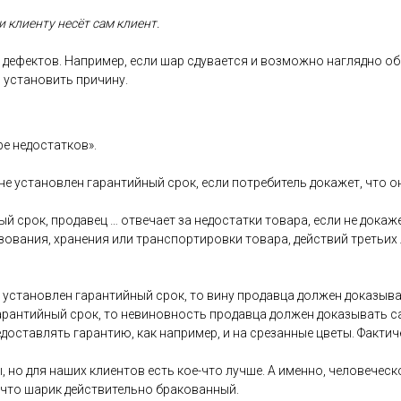
 кли­ен­ту не­сёт сам кли­ент.
де­фек­тов. Нап­ри­мер, ес­ли шар сду­ва­ет­ся и воз­можно наг­лядно об
 ус­та­новить при­чину.
ре не­дос­татков».
 не ус­та­нов­лен га­ран­тий­ный срок, ес­ли пот­ре­битель до­кажет, что 
ый срок, про­давец … от­ве­ча­ет за не­дос­татки то­вара, ес­ли не до­каж
зо­вания, хра­нения или тран­спор­ти­ров­ки то­вара, дей­ствий треть­их
ус­та­нов­лен га­ран­тий­ный срок, то ви­ну про­дав­ца дол­жен до­казы­ва
га­ран­тий­ный срок, то не­винов­ность про­дав­ца дол­жен до­казы­вать 
дос­тавлять га­ран­тию, как нап­ри­мер, и на сре­зан­ные цве­ты. Фак­ти­
, но для на­ших кли­ен­тов есть кое-что луч­ше. А имен­но, че­лове­чес­ко
 что ша­рик дей­стви­тель­но бра­кован­ный.