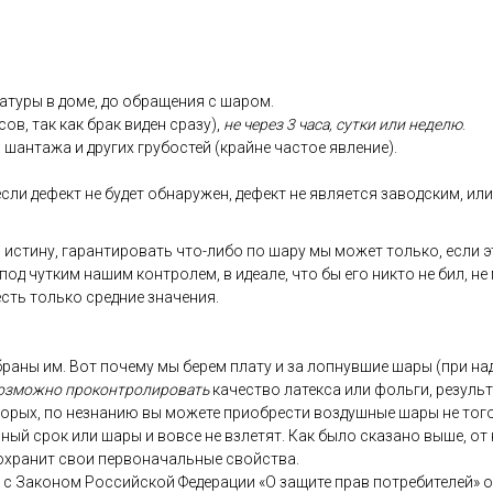
ату­ры в до­ме, до об­ра­щения с ша­ром.
сов, так как брак ви­ден сра­зу),
не че­рез 3 ча­са, сут­ки или не­делю
.
 шан­та­жа и дру­гих гру­бос­тей (край­не час­тое яв­ле­ние).
­ли де­фект не бу­дет об­на­ружен, де­фект не яв­ля­ет­ся за­вод­ским, или 
 ис­ти­ну, га­ран­ти­ровать что-ли­бо по ша­ру мы мо­жет толь­ко, ес­ли э
 под чут­ким на­шим кон­тро­лем, в иде­але, что бы его ник­то не бил, не
 есть толь­ко сред­ние зна­чения.
­ра­ны им. Вот по­чему мы бе­рем пла­ту и за лоп­нувшие ша­ры (при на­д
оз­можно про­кон­тро­лиро­вать
ка­чес­тво ла­тек­са или фоль­ги, ре­зуль
то­рых, по нез­на­нию вы мо­жете при­об­рести воз­душные ша­ры не то­го 
ь­ный срок или ша­ры и вов­се не взле­тят. Как бы­ло ска­зано вы­ше, от 
ох­ра­нит свои пер­во­началь­ные свой­ства.
ии с За­коном Рос­сий­ской Фе­дера­ции «О за­щите прав пот­ре­бите­лей» 