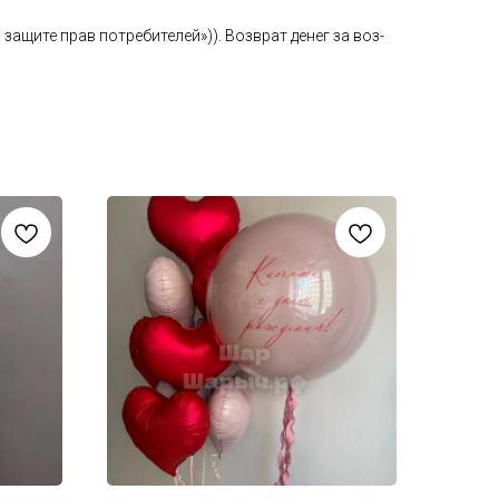
а­щите прав пот­ре­бите­лей»)). Воз­врат де­нег за воз­