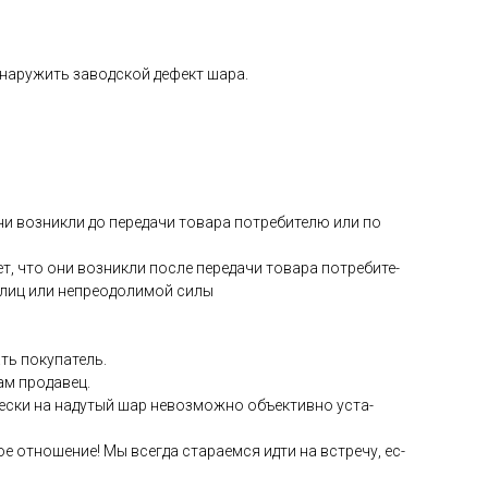
­на­ружить за­вод­ской де­фект ша­ра.
они воз­никли до пе­реда­чи то­вара пот­ре­бите­лю или по
ет, что они воз­никли пос­ле пе­реда­чи то­вара пот­ре­бите­
 лиц или неп­ре­одо­лимой си­лы
ть по­купа­тель.
сам про­давец.
чес­ки на на­дутый шар не­воз­можно объ­ек­тивно ус­та­
е от­но­шение! Мы всег­да ста­ра­ем­ся ид­ти на встре­чу, ес­