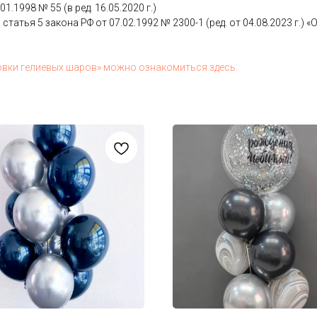
.01.1998 № 55 (в ред. 16.05.2020 г.)
 статья 5 за­кона РФ от 07.02.1992 № 2300-1 (ред. от 04.08.2023 г.) «О з
ов­ки ге­ли­евых ша­ров» мож­но оз­на­комить­ся здесь.