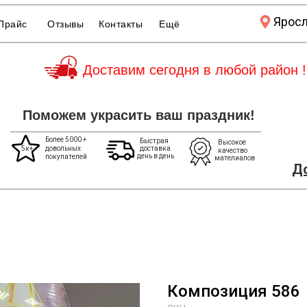
Ярос
Прайс
Отзывы
Контакты
Ещё
Доставим сегодня в любой район !
Поможем украсить ваш праздник!
Более 5000 +
Быстрая
Высокое
5к+
довольных
доставка
качество
день в день
покупателей
мателиалов
До
Композиция 586