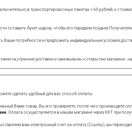
лючительно в транспортировочных пакетах + 60 рублей, к стоимо
сти оставить букет шаров, чтобы его передали позднее Получател
сть Ваши потребности и предложить индивидуальные условия дост
вим на утренние доставки и самовывозы к открытию магазина - над
ожете сделать удобный для вас способ оплаты:
занный Вами товар, Вы его проверяете, после чего производите опл
ине.
Оплата осуществляется в нашем магазине через ККТ при полу
ставляем вам электронный счет на оплату (Ссылку), вы переходит