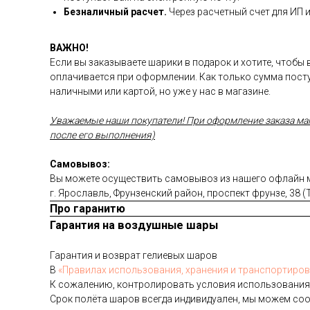
Безналичный расчет.
Через расчетный счет для ИП 
ВАЖНО!
Если вы заказываете шарики в подарок и хотите, чтобы
оплачивается при оформлении. Как только сумма посту
наличными или картой, но уже у нас в магазине.
Уважаемые наши покупатели! При оформление заказа магаз
после его выполнения)
Самовывоз:
Вы можете осуществить самовывоз из нашего офлайн ма
г. Ярославль, Фрунзенский район, проспект фрунзе, 38 
Про гаранитю
Гарантия на воздушные шары
Га­ран­тия и воз­врат ге­ли­евых ша­ров
В
«Пра­ви­лах ис­поль­зо­ва­ния, хра­не­ния и тран­спор­ти­ров
К со­жале­нию, кон­тро­лиро­вать ус­ло­вия ис­поль­зо­вания
Срок по­лёта ша­ров всег­да ин­ди­виду­ален, мы мо­жем со­о