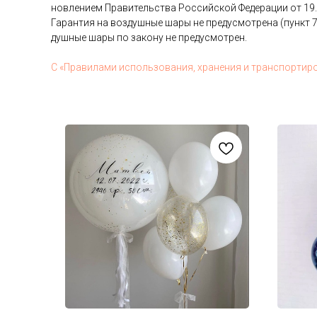
нов­ле­ни­ем Пра­витель­ства Рос­сий­ской Фе­дера­ции от 19
Га­ран­тия на воз­душные ша­ры не пре­дус­мотре­на (пункт 7
душные ша­ры по за­кону не пре­дус­мотрен.
С «Пра­вила­ми ис­поль­зо­вания, хра­нения и тран­спор­ти­р