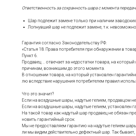
От­ветс­твен­ность за сох­ранность ша­ра с мо­мен­та пе­реда­чи
Шар под­ле­жит за­мене толь­ко при на­личии за­вод­ских 
Лоп­нувший шар не под­ле­жит за­мене, т.к. не­воз­можно
Га­ран­тия сог­ласно За­коно­датель­ству РФ.
«Статья 18. Пра­ва пот­ре­бите­ля при об­на­руже­нии в то­ва
Пункт 6.
Про­давец … от­ве­ча­ет за не­дос­татки то­вара, на ко­торый
при­чинам, воз­никшим до это­го мо­мен­та.
В от­но­шении то­вара, на ко­торый ус­та­нов­лен га­ран­тий­н
лю вследс­твие на­руше­ния пот­ре­бите­лем пра­вил ис­поль­
Что это зна­чит?
Ес­ли на воз­душные ша­ры, на­дутые ге­ли­ем, про­дав­цом не 
Ес­ли на воз­душные ша­ры, на­дутые ге­ли­ем, ус­та­нов­лен 
На та­кой то­вар как на­дутый шар про­давец не обя­зан пре­
новить га­ран­тий­ный срок.
Мы не пре­дос­тавля­ем га­ран­тию на на­дутые ге­ли­ем ша­ры
ли мы ви­дим дей­стви­тель­но де­фек­тный шар. Так бы­ва­ет,