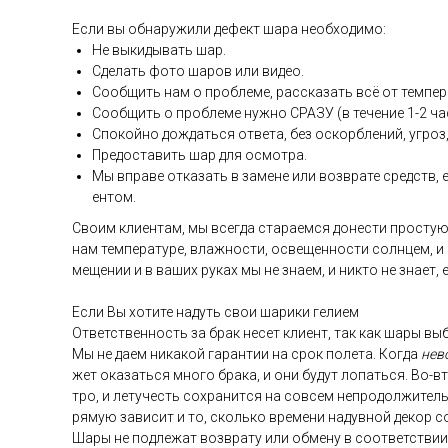
Ес­ли вы об­на­ружи­ли де­фект ша­ра не­об­хо­димо:
Не вы­киды­вать шар.
Сде­лать фо­то ша­ров или ви­део.
Со­об­щить нам о проб­ле­ме, рас­ска­зать всё от тем­пе­р
Со­об­щить о проб­ле­ме нуж­но СРА­ЗУ (в те­чение 1-2 ча­
Спо­кой­но дож­дать­ся от­ве­та, без ос­кор­бле­ний, уг­роз,
Пре­дос­та­вить шар для ос­мотра.
Мы впра­ве от­ка­зать в за­мене или воз­вра­те средств, ес
ен­том.
Сво­им кли­ен­там, мы всег­да ста­ра­ем­ся до­нес­ти прос­тую
нам тем­пе­рату­ре, влаж­ности, ос­ве­щен­ности сол­нцем, и
меще­нии и в ва­ших ру­ках мы не зна­ем, и ник­то не зна­ет,
Ес­ли Вы хо­тите на­дуть свои ша­рики ге­ли­ем
От­ветс­твен­ность за брак не­сет кли­ент, так как ша­ры выб
Мы не да­ем ни­какой га­ран­тии на срок по­лета. Ког­да
не­в
жет ока­зать­ся мно­го бра­ка, и они бу­дут ло­пать­ся. Во-в
тро, и ле­тучесть сох­ра­нит­ся на сов­сем неп­ро­дол­жи­тел
ря­мую за­висит и то, сколь­ко вре­мени на­дув­ной де­кор с
Ша­ры не под­ле­жат воз­вра­ту или об­ме­ну в со­от­ветс­тв