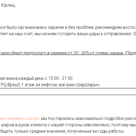
и Юрлиц.
 все было организовано заранее и без проблем, рекомендуем восп
пит на наш счет, мы начнем готовить ваши шары к отправлению. 
ин берет предоплату в размере от 20 - 50% от суммы заказа. (Предо
газина каждый день с 10:00 - 21:00
(ТРЦ Фреш!) 1 этаж за лифтом, магазин ШарШарыч.
­ки ге­ли­евых ша­ров»
мы пос­та­рались мак­си­маль­но под­робно рас­ск
 ша­ров в ру­ках кли­ен­та с на­шей сто­роны не­воз­можно, по­это­му мы
б­щить толь­ко сред­ние зна­чения, по­лучен­ные за го­ды ра­боты.