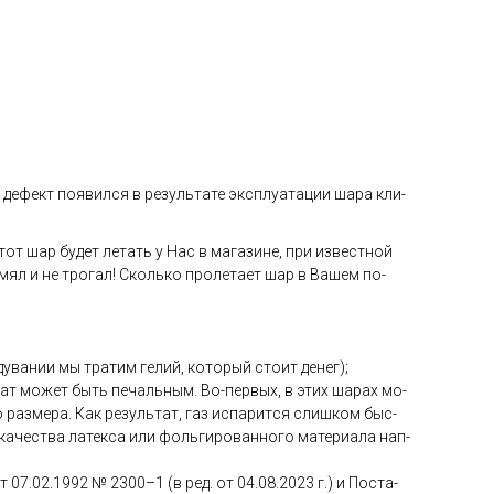
де­фект по­явил­ся в ре­зуль­та­те экс­плу­ата­ции ша­ра кли­
тот шар бу­дет ле­тать у Нас в ма­гази­не, при из­вес­тной
 мял и не тро­гал! Сколь­ко про­лета­ет шар в Ва­шем по­
ува­нии мы тра­тим ге­лий, ко­торый сто­ит де­нег);
­тат мо­жет быть пе­чаль­ным. Во-пер­вых, в этих ша­рах мо­
раз­ме­ра. Как ре­зуль­тат, газ ис­па­рит­ся слиш­ком быс­
ка­чес­тва ла­тек­са или фоль­ги­рован­но­го ма­тери­ала нап­
от 07.02.1992 № 2300–1 (в ред. от 04.08.2023 г.) и Пос­та­