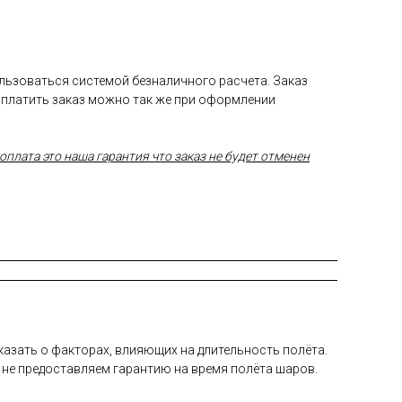
ользоваться системой безналичного расчета. Заказ
Оплатить заказ можно так же при оформлении
плата это наша гарантия что заказ не будет отменен
а­зать о фак­то­рах, вли­яющих на дли­тель­ность по­лёта.
 не пре­дос­тавля­ем га­ран­тию на вре­мя по­лёта ша­ров.