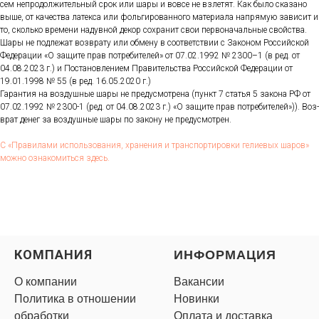
сем неп­ро­дол­жи­тель­ный срок или ша­ры и вов­се не взле­тят. Как бы­ло ска­зано
вы­ше, от ка­чес­тва ла­тек­са или фоль­ги­рован­но­го ма­тери­ала нап­ря­мую за­висит и
то, сколь­ко вре­мени на­дув­ной де­кор сох­ра­нит свои пер­во­началь­ные свой­ства.
Ша­ры не под­ле­жат воз­вра­ту или об­ме­ну в со­от­ветс­твии с За­коном Рос­сий­ской
Фе­дера­ции «О за­щите прав пот­ре­бите­лей» от 07.02.1992 № 2300–1 (в ред. от
04.08.2023 г.) и Пос­та­нов­ле­ни­ем Пра­витель­ства Рос­сий­ской Фе­дера­ции от
19.01.1998 № 55 (в ред. 16.05.2020 г.)
Га­ран­тия на воз­душные ша­ры не пре­дус­мотре­на (пункт 7 статья 5 за­кона РФ от
07.02.1992 № 2300-1 (ред. от 04.08.2023 г.) «О за­щите прав пот­ре­бите­лей»)). Воз­
врат де­нег за воз­душные ша­ры по за­кону не пре­дус­мотрен.
С «Пра­вила­ми ис­поль­зо­вания, хра­нения и тран­спор­ти­ров­ки ге­ли­евых ша­ров»
мож­но оз­на­комить­ся здесь.
КОМПАНИЯ
ИНФОРМАЦИЯ
О компании
Вакансии
Политика в отношении
Новинки
обработки
Оплата и доставка