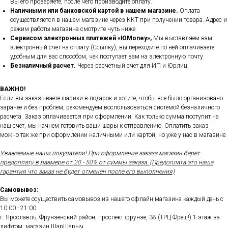
Вы его проверяете, после чего производите оплату.
Наличными или банковской картой в нашем магазине.
Оплата
осуществляется в нашем магазине через ККТ при получении товара. Адрес и
режим работы магазина смотрите чуть ниже.
Сервисом электронных платежей
«ЮMoney»,
Мы выставляем вам
электронный счет на оплату (Ссылку), вы переходите по ней оплачиваете
удобным для вас способом, чек поступает вам на электронную почту.
Безналичный расчет.
Через расчетный счет для ИП и Юрлиц.
ВАЖНО!
Если вы заказываете шарики в подарок и хотите, чтобы все было организовано
заранее и без проблем, рекомендуем воспользоваться системой безналичного
расчета. Заказ оплачивается при оформлении. Как только сумма поступит на
наш счет, мы начнем готовить ваши шары к отправлению. Оплатить заказ
можно так же при оформлении наличными или картой, но уже у нас в магазине.
Уважаемые наши покупатели! При оформление заказа магазин берет
предоплату в размере от 20 - 50% от суммы заказа. (Предоплата это наша
гарантия что заказ не будет отменен после его выполнения)
Самовывоз:
Вы можете осуществить самовывоз из нашего офлайн магазина каждый день с
10:00 - 21:00
г. Ярославль, Фрунзенский район, проспект фрунзе, 38 (ТРЦ Фреш!) 1 этаж за
лифтом, магазин ШарШарыч.