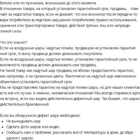
бите­лю или по при­чинам, воз­никшим до это­го мо­мен­та.
В от­но­шении то­вара, на ко­торый ус­та­нов­лен га­ран­тий­ный срок, про­давец … от­ве­
ча­ет за не­дос­татки то­вара, ес­ли не до­кажет, что они воз­никли пос­ле пе­реда­чи то­
вара пот­ре­бите­лю вследс­твие на­руше­ния пот­ре­бите­лем пра­вил ис­поль­зо­вания,
хра­нения или тран­спор­ти­ров­ки то­вара, дей­ствий треть­их лиц или неп­ре­одо­
лимой си­лы
Что это зна­чит?
Ес­ли на воз­душные ша­ры, на­дутые ге­ли­ем, про­дав­цом не ус­та­нов­лен га­ран­тий­
ный срок, то ви­ну про­дав­ца дол­жен до­казы­вать по­купа­тель.
Ес­ли на воз­душные ша­ры, на­дутые ге­ли­ем, ус­та­нов­лен га­ран­тий­ный срок, то не­
винов­ность про­дав­ца дол­жен до­казы­вать сам про­давец.
На та­кой то­вар как на­дутый шар про­давец не обя­зан пре­дос­тавлять га­ран­тию,
как нап­ри­мер, и на сре­зан­ные цве­ты. Фак­ти­чес­ки на на­дутый шар не­воз­можно
объ­ек­тивно ус­та­новить га­ран­тий­ный срок.
Мы не пре­дос­тавля­ем га­ран­тию на на­дутые ге­ли­ем ша­ры, но для на­ших кли­ен­тов
есть кое-что луч­ше. А имен­но, че­лове­чес­кое от­но­шение! Мы всег­да ста­ра­ем­ся ид­ти
на встре­чу, ес­ли мы ви­дим дей­стви­тель­но де­фек­тный шар. Так бы­ва­ет, что ша­рик
дей­стви­тель­но бра­кован­ный.
Ес­ли вы об­на­ружи­ли де­фект ша­ра не­об­хо­димо:
Не вы­киды­вать шар.
Сде­лать фо­то ша­ров или ви­део.
Со­об­щить нам о проб­ле­ме, рас­ска­зать всё от тем­пе­рату­ры в до­ме, до об­ра­
щения с ша­ром.