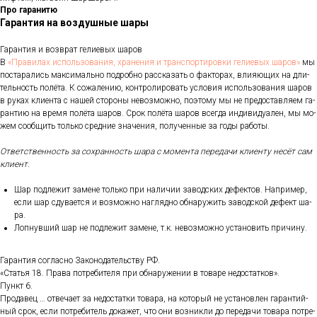
Про гаранитю
Гарантия на воздушные шары
Га­ран­тия и воз­врат ге­ли­евых ша­ров
В
«Пра­ви­лах ис­поль­зо­ва­ния, хра­не­ния и тран­спор­ти­ров­ки ге­ли­евых ша­ров»
мы
пос­та­рались мак­си­маль­но под­робно рас­ска­зать о фак­то­рах, вли­яющих на дли­
тель­ность по­лёта. К со­жале­нию, кон­тро­лиро­вать ус­ло­вия ис­поль­зо­вания ша­ров
в ру­ках кли­ен­та с на­шей сто­роны не­воз­можно, по­это­му мы не пре­дос­тавля­ем га­
ран­тию на вре­мя по­лёта ша­ров. Срок по­лёта ша­ров всег­да ин­ди­виду­ален, мы мо­
жем со­об­щить толь­ко сред­ние зна­чения, по­лучен­ные за го­ды ра­боты.
От­ветс­твен­ность за сох­ранность ша­ра с мо­мен­та пе­реда­чи кли­ен­ту не­сёт сам
кли­ент.
Шар под­ле­жит за­мене толь­ко при на­личии за­вод­ских де­фек­тов. Нап­ри­мер,
ес­ли шар сду­ва­ет­ся и воз­можно наг­лядно об­на­ружить за­вод­ской де­фект ша­
ра.
Лоп­нувший шар не под­ле­жит за­мене, т.к. не­воз­можно ус­та­новить при­чину.
Га­ран­тия сог­ласно За­коно­датель­ству РФ.
«Статья 18. Пра­ва пот­ре­бите­ля при об­на­руже­нии в то­варе не­дос­татков».
Пункт 6.
Про­давец … от­ве­ча­ет за не­дос­татки то­вара, на ко­торый не ус­та­нов­лен га­ран­тий­
ный срок, ес­ли пот­ре­битель до­кажет, что они воз­никли до пе­реда­чи то­вара пот­ре­