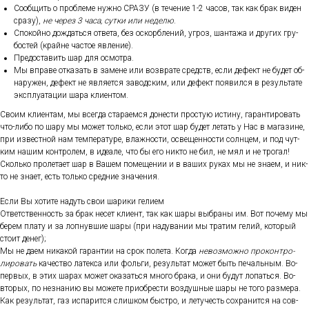
Со­об­щить о проб­ле­ме нуж­но СРА­ЗУ (в те­чение 1-2 ча­сов, так как брак ви­ден
сра­зу),
не че­рез 3 ча­са, сут­ки или не­делю
.
Спо­кой­но дож­дать­ся от­ве­та, без ос­кор­бле­ний, уг­роз, шан­та­жа и дру­гих гру­
бос­тей (край­не час­тое яв­ле­ние).
Пре­дос­та­вить шар для ос­мотра.
Мы впра­ве от­ка­зать в за­мене или воз­вра­те средств, ес­ли де­фект не бу­дет об­
на­ружен, де­фект не яв­ля­ет­ся за­вод­ским, или де­фект по­явил­ся в ре­зуль­та­те
экс­плу­ата­ции ша­ра кли­ен­том.
Сво­им кли­ен­там, мы всег­да ста­ра­ем­ся до­нес­ти прос­тую ис­ти­ну, га­ран­ти­ровать
что-ли­бо по ша­ру мы мо­жет толь­ко, ес­ли этот шар бу­дет ле­тать у Нас в ма­гази­не,
при из­вес­тной нам тем­пе­рату­ре, влаж­ности, ос­ве­щен­ности сол­нцем, и под чут­
ким на­шим кон­тро­лем, в иде­але, что бы его ник­то не бил, не мял и не тро­гал!
Сколь­ко про­лета­ет шар в Ва­шем по­меще­нии и в ва­ших ру­ках мы не зна­ем, и ник­
то не зна­ет, есть толь­ко сред­ние зна­чения.
Ес­ли Вы хо­тите на­дуть свои ша­рики ге­ли­ем
От­ветс­твен­ность за брак не­сет кли­ент, так как ша­ры выб­ра­ны им. Вот по­чему мы
бе­рем пла­ту и за лоп­нувшие ша­ры (при на­дува­нии мы тра­тим ге­лий, ко­торый
сто­ит де­нег);
Мы не да­ем ни­какой га­ран­тии на срок по­лета. Ког­да
не­воз­можно про­кон­тро­
лиро­вать
ка­чес­тво ла­тек­са или фоль­ги, ре­зуль­тат мо­жет быть пе­чаль­ным. Во-
пер­вых, в этих ша­рах мо­жет ока­зать­ся мно­го бра­ка, и они бу­дут ло­пать­ся. Во-
вто­рых, по нез­на­нию вы мо­жете при­об­рести воз­душные ша­ры не то­го раз­ме­ра.
Как ре­зуль­тат, газ ис­па­рит­ся слиш­ком быс­тро, и ле­тучесть сох­ра­нит­ся на сов­