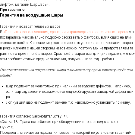
лифтом, магазин ШарШарыч.
Про гаранитю
Гарантия на воздушные шары
Га­ран­тия и воз­врат ге­ли­евых ша­ров
В
«Пра­ви­лах ис­поль­зо­ва­ния, хра­не­ния и тран­спор­ти­ров­ки ге­ли­евых ша­ров»
мы
пос­та­рались мак­си­маль­но под­робно рас­ска­зать о фак­то­рах, вли­яющих на дли­
тель­ность по­лёта. К со­жале­нию, кон­тро­лиро­вать ус­ло­вия ис­поль­зо­вания ша­ров
в ру­ках кли­ен­та с на­шей сто­роны не­воз­можно, по­это­му мы не пре­дос­тавля­ем га­
ран­тию на вре­мя по­лёта ша­ров. Срок по­лёта ша­ров всег­да ин­ди­виду­ален, мы мо­
жем со­об­щить толь­ко сред­ние зна­чения, по­лучен­ные за го­ды ра­боты.
От­ветс­твен­ность за сох­ранность ша­ра с мо­мен­та пе­реда­чи кли­ен­ту не­сёт сам
кли­ент.
Шар под­ле­жит за­мене толь­ко при на­личии за­вод­ских де­фек­тов. Нап­ри­мер,
ес­ли шар сду­ва­ет­ся и воз­можно наг­лядно об­на­ружить за­вод­ской де­фект ша­
ра.
Лоп­нувший шар не под­ле­жит за­мене, т.к. не­воз­можно ус­та­новить при­чину.
Га­ран­тия сог­ласно За­коно­датель­ству РФ.
«Статья 18. Пра­ва пот­ре­бите­ля при об­на­руже­нии в то­варе не­дос­татков».
Пункт 6.
Про­давец … от­ве­ча­ет за не­дос­татки то­вара, на ко­торый не ус­та­нов­лен га­ран­тий­