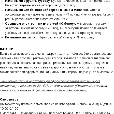
Наличными в рублях курьеру
. Курьер привозит заказанный Вами товар,
Вы его проверяете, после чего производите оплату.
Наличными или банковской картой в нашем магазине.
Оплата
осуществляется в нашем магазине через ККТ при получении товара. Адрес и
режим работы магазина смотрите чуть ниже.
Сервисом электронных платежей
«ЮMoney»,
Мы выставляем вам
электронный счет на оплату (Ссылку), вы переходите по ней оплачиваете
удобным для вас способом, чек поступает вам на электронную почту.
Безналичный расчет.
Через расчетный счет для ИП и Юрлиц.
ВАЖНО!
Если вы заказываете шарики в подарок и хотите, чтобы все было организовано
заранее и без проблем, рекомендуем воспользоваться системой безналичного
расчета. Заказ оплачивается при оформлении. Как только сумма поступит на
наш счет, мы начнем готовить ваши шары к отправлению. Оплатить заказ
можно так же при оформлении наличными или картой, но уже у нас в магазине.
Уважаемые наши покупатели! При оформление заказа магазин берет
предоплату в размере от 20 - 50% от суммы заказа. (Предоплата это наша
гарантия что заказ не будет отменен после его выполнения)
Самовывоз:
Вы можете осуществить самовывоз из нашего офлайн магазина каждый день с
10:00 - 21:00
г. Ярославль, Фрунзенский район, проспект фрунзе, 38 (ТРЦ Фреш!) 1 этаж за