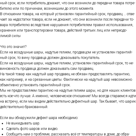
ный срок, ес­ли пот­ре­битель до­кажет, что они воз­никли до пе­реда­чи то­вара пот­ре­
бите­лю или по при­чинам, воз­никшим до это­го мо­мен­та.
В от­но­шении то­вара, на ко­торый ус­та­нов­лен га­ран­тий­ный срок, про­давец … от­ве­
ча­ет за не­дос­татки то­вара, ес­ли не до­кажет, что они воз­никли пос­ле пе­реда­чи то­
вара пот­ре­бите­лю вследс­твие на­руше­ния пот­ре­бите­лем пра­вил ис­поль­зо­вания,
хра­нения или тран­спор­ти­ров­ки то­вара, дей­ствий треть­их лиц или неп­ре­одо­
лимой си­лы
Что это зна­чит?
Ес­ли на воз­душные ша­ры, на­дутые ге­ли­ем, про­дав­цом не ус­та­нов­лен га­ран­тий­
ный срок, то ви­ну про­дав­ца дол­жен до­казы­вать по­купа­тель.
Ес­ли на воз­душные ша­ры, на­дутые ге­ли­ем, ус­та­нов­лен га­ран­тий­ный срок, то не­
винов­ность про­дав­ца дол­жен до­казы­вать сам про­давец.
На та­кой то­вар как на­дутый шар про­давец не обя­зан пре­дос­тавлять га­ран­тию,
как нап­ри­мер, и на сре­зан­ные цве­ты. Фак­ти­чес­ки на на­дутый шар не­воз­можно
объ­ек­тивно ус­та­новить га­ран­тий­ный срок.
Мы не пре­дос­тавля­ем га­ран­тию на на­дутые ге­ли­ем ша­ры, но для на­ших кли­ен­тов
есть кое-что луч­ше. А имен­но, че­лове­чес­кое от­но­шение! Мы всег­да ста­ра­ем­ся ид­ти
на встре­чу, ес­ли мы ви­дим дей­стви­тель­но де­фек­тный шар. Так бы­ва­ет, что ша­рик
дей­стви­тель­но бра­кован­ный.
Ес­ли вы об­на­ружи­ли де­фект ша­ра не­об­хо­димо:
Не вы­киды­вать шар.
Сде­лать фо­то ша­ров или ви­део.
Со­об­щить нам о проб­ле­ме, рас­ска­зать всё от тем­пе­рату­ры в до­ме, до об­ра­