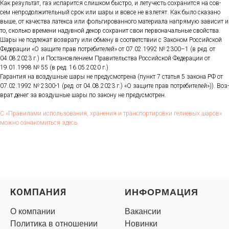
Как ре­зуль­тат, газ ис­па­рит­ся слиш­ком быс­тро, и ле­тучесть сох­ра­нит­ся на сов­
сем неп­ро­дол­жи­тель­ный срок или ша­ры и вов­се не взле­тят. Как бы­ло ска­зано
вы­ше, от ка­чес­тва ла­тек­са или фоль­ги­рован­но­го ма­тери­ала нап­ря­мую за­висит и
то, сколь­ко вре­мени на­дув­ной де­кор сох­ра­нит свои пер­во­началь­ные свой­ства.
Ша­ры не под­ле­жат воз­вра­ту или об­ме­ну в со­от­ветс­твии с За­коном Рос­сий­ской
Фе­дера­ции «О за­щите прав пот­ре­бите­лей» от 07.02.1992 № 2300–1 (в ред. от
04.08.2023 г.) и Пос­та­нов­ле­ни­ем Пра­витель­ства Рос­сий­ской Фе­дера­ции от
19.01.1998 № 55 (в ред. 16.05.2020 г.)
Га­ран­тия на воз­душные ша­ры не пре­дус­мотре­на (пункт 7 статья 5 за­кона РФ от
07.02.1992 № 2300-1 (ред. от 04.08.2023 г.) «О за­щите прав пот­ре­бите­лей»)). Воз­
врат де­нег за воз­душные ша­ры по за­кону не пре­дус­мотрен.
С «Пра­вила­ми ис­поль­зо­вания, хра­нения и тран­спор­ти­ров­ки ге­ли­евых ша­ров»
мож­но оз­на­комить­ся здесь.
КОМПАНИЯ
ИНФОРМАЦИЯ
О компании
Вакансии
Политика в отношении
Новинки