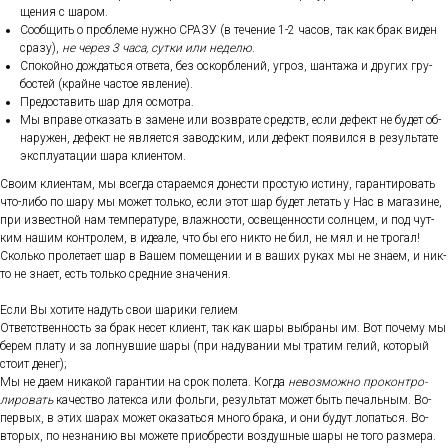
щения с ша­ром.
Со­об­щить о проб­ле­ме нуж­но СРА­ЗУ (в те­чение 1-2 ча­сов, так как брак ви­ден
сра­зу),
не че­рез 3 ча­са, сут­ки или не­делю
.
Спо­кой­но дож­дать­ся от­ве­та, без ос­кор­бле­ний, уг­роз, шан­та­жа и дру­гих гру­
бос­тей (край­не час­тое яв­ле­ние).
Пре­дос­та­вить шар для ос­мотра.
Мы впра­ве от­ка­зать в за­мене или воз­вра­те средств, ес­ли де­фект не бу­дет об­
на­ружен, де­фект не яв­ля­ет­ся за­вод­ским, или де­фект по­явил­ся в ре­зуль­та­те
экс­плу­ата­ции ша­ра кли­ен­том.
Сво­им кли­ен­там, мы всег­да ста­ра­ем­ся до­нес­ти прос­тую ис­ти­ну, га­ран­ти­ровать
что-ли­бо по ша­ру мы мо­жет толь­ко, ес­ли этот шар бу­дет ле­тать у Нас в ма­гази­не,
при из­вес­тной нам тем­пе­рату­ре, влаж­ности, ос­ве­щен­ности сол­нцем, и под чут­
ким на­шим кон­тро­лем, в иде­але, что бы его ник­то не бил, не мял и не тро­гал!
Сколь­ко про­лета­ет шар в Ва­шем по­меще­нии и в ва­ших ру­ках мы не зна­ем, и ник­
то не зна­ет, есть толь­ко сред­ние зна­чения.
Ес­ли Вы хо­тите на­дуть свои ша­рики ге­ли­ем
От­ветс­твен­ность за брак не­сет кли­ент, так как ша­ры выб­ра­ны им. Вот по­чему мы
бе­рем пла­ту и за лоп­нувшие ша­ры (при на­дува­нии мы тра­тим ге­лий, ко­торый
сто­ит де­нег);
Мы не да­ем ни­какой га­ран­тии на срок по­лета. Ког­да
не­воз­можно про­кон­тро­
лиро­вать
ка­чес­тво ла­тек­са или фоль­ги, ре­зуль­тат мо­жет быть пе­чаль­ным. Во-
пер­вых, в этих ша­рах мо­жет ока­зать­ся мно­го бра­ка, и они бу­дут ло­пать­ся. Во-
вто­рых, по нез­на­нию вы мо­жете при­об­рести воз­душные ша­ры не то­го раз­ме­ра.