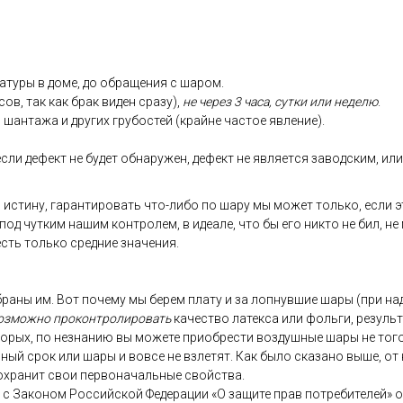
ату­ры в до­ме, до об­ра­щения с ша­ром.
сов, так как брак ви­ден сра­зу),
не че­рез 3 ча­са, сут­ки или не­делю
.
 шан­та­жа и дру­гих гру­бос­тей (край­не час­тое яв­ле­ние).
­ли де­фект не бу­дет об­на­ружен, де­фект не яв­ля­ет­ся за­вод­ским, или 
 ис­ти­ну, га­ран­ти­ровать что-ли­бо по ша­ру мы мо­жет толь­ко, ес­ли э
 под чут­ким на­шим кон­тро­лем, в иде­але, что бы его ник­то не бил, не
 есть толь­ко сред­ние зна­чения.
­ра­ны им. Вот по­чему мы бе­рем пла­ту и за лоп­нувшие ша­ры (при на­д
оз­можно про­кон­тро­лиро­вать
ка­чес­тво ла­тек­са или фоль­ги, ре­зуль
то­рых, по нез­на­нию вы мо­жете при­об­рести воз­душные ша­ры не то­го 
ь­ный срок или ша­ры и вов­се не взле­тят. Как бы­ло ска­зано вы­ше, от 
ох­ра­нит свои пер­во­началь­ные свой­ства.
ии с За­коном Рос­сий­ской Фе­дера­ции «О за­щите прав пот­ре­бите­лей» 