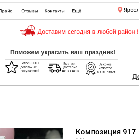
Ярос
Прайс
Отзывы
Контакты
Ещё
Доставим сегодня в любой район !
Поможем украсить ваш праздник!
Более 5000 +
Быстрая
Высокое
5к+
довольных
доставка
качество
день в день
покупателей
мателиалов
До
Композиция 917