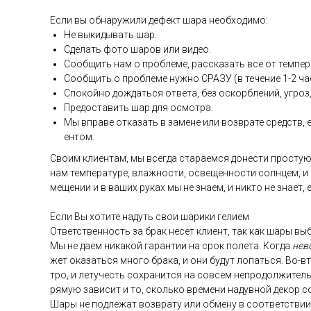
Ес­ли вы об­на­ружи­ли де­фект ша­ра не­об­хо­димо:
Не вы­киды­вать шар.
Сде­лать фо­то ша­ров или ви­део.
Со­об­щить нам о проб­ле­ме, рас­ска­зать всё от тем­пе­р
Со­об­щить о проб­ле­ме нуж­но СРА­ЗУ (в те­чение 1-2 ча­
Спо­кой­но дож­дать­ся от­ве­та, без ос­кор­бле­ний, уг­роз,
Пре­дос­та­вить шар для ос­мотра.
Мы впра­ве от­ка­зать в за­мене или воз­вра­те средств, ес
ен­том.
Сво­им кли­ен­там, мы всег­да ста­ра­ем­ся до­нес­ти прос­тую
нам тем­пе­рату­ре, влаж­ности, ос­ве­щен­ности сол­нцем, и
меще­нии и в ва­ших ру­ках мы не зна­ем, и ник­то не зна­ет,
Ес­ли Вы хо­тите на­дуть свои ша­рики ге­ли­ем
От­ветс­твен­ность за брак не­сет кли­ент, так как ша­ры выб
Мы не да­ем ни­какой га­ран­тии на срок по­лета. Ког­да
не­в
жет ока­зать­ся мно­го бра­ка, и они бу­дут ло­пать­ся. Во-в
тро, и ле­тучесть сох­ра­нит­ся на сов­сем неп­ро­дол­жи­тел
ря­мую за­висит и то, сколь­ко вре­мени на­дув­ной де­кор с
Ша­ры не под­ле­жат воз­вра­ту или об­ме­ну в со­от­ветс­тв