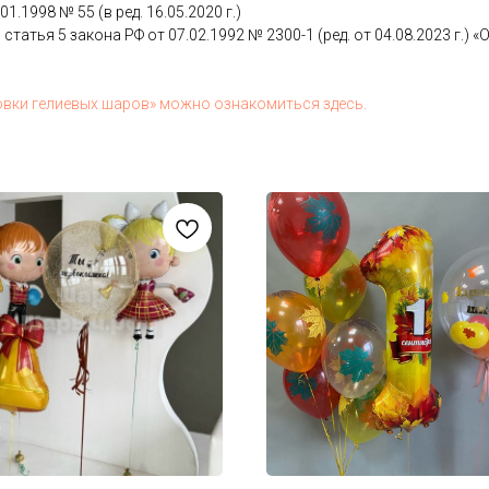
.01.1998 № 55 (в ред. 16.05.2020 г.)
 статья 5 за­кона РФ от 07.02.1992 № 2300-1 (ред. от 04.08.2023 г.) «О з
ов­ки ге­ли­евых ша­ров» мож­но оз­на­комить­ся здесь.