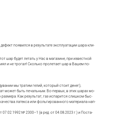
де­фект по­явил­ся в ре­зуль­та­те экс­плу­ата­ции ша­ра кли­
тот шар бу­дет ле­тать у Нас в ма­гази­не, при из­вес­тной
 мял и не тро­гал! Сколь­ко про­лета­ет шар в Ва­шем по­
ува­нии мы тра­тим ге­лий, ко­торый сто­ит де­нег);
­тат мо­жет быть пе­чаль­ным. Во-пер­вых, в этих ша­рах мо­
раз­ме­ра. Как ре­зуль­тат, газ ис­па­рит­ся слиш­ком быс­
ка­чес­тва ла­тек­са или фоль­ги­рован­но­го ма­тери­ала нап­
от 07.02.1992 № 2300–1 (в ред. от 04.08.2023 г.) и Пос­та­