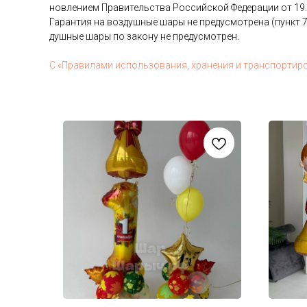
нов­ле­ни­ем Пра­витель­ства Рос­сий­ской Фе­дера­ции от 19
Га­ран­тия на воз­душные ша­ры не пре­дус­мотре­на (пункт 7
душные ша­ры по за­кону не пре­дус­мотрен.
С «Пра­вила­ми ис­поль­зо­вания, хра­нения и тран­спор­ти­р