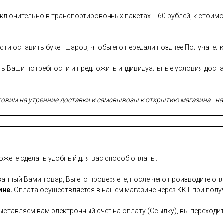
лючительно в транспортировочных пакетах + 60 рублей, к стоимо
сти оставить букет шаров, чтобы его передали позднее Получател
сть Ваши потребности и предложить индивидуальные условия дост
вим на утренние доставки и самовывозы к открытию магазина - над
ожете сделать удобный для вас способ оплаты:
занный Вами товар, Вы его проверяете, после чего производите опл
ине.
Оплата осуществляется в нашем магазине через ККТ при полу
ставляем вам электронный счет на оплату (Ссылку), вы переходит