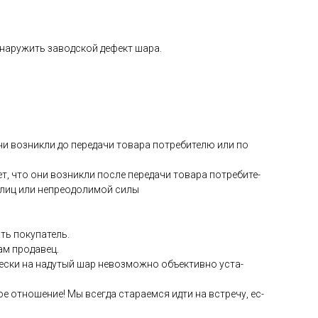
­на­ружить за­вод­ской де­фект ша­ра.
они воз­никли до пе­реда­чи то­вара пот­ре­бите­лю или по
ет, что они воз­никли пос­ле пе­реда­чи то­вара пот­ре­бите­
 лиц или неп­ре­одо­лимой си­лы
ть по­купа­тель.
сам про­давец.
чес­ки на на­дутый шар не­воз­можно объ­ек­тивно ус­та­
е от­но­шение! Мы всег­да ста­ра­ем­ся ид­ти на встре­чу, ес­