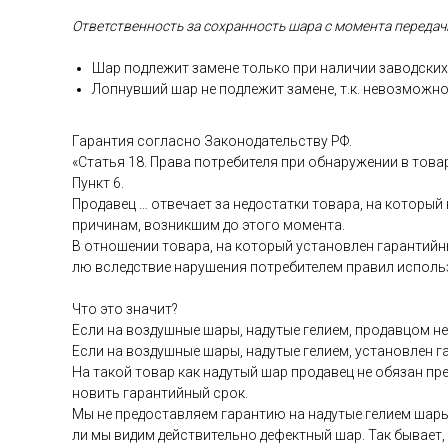
От­ветс­твен­ность за сох­ранность ша­ра с мо­мен­та пе­реда­чи
Шар под­ле­жит за­мене толь­ко при на­личии за­вод­ских 
Лоп­нувший шар не под­ле­жит за­мене, т.к. не­воз­можно
Га­ран­тия сог­ласно За­коно­датель­ству РФ.
«Статья 18. Пра­ва пот­ре­бите­ля при об­на­руже­нии в то­ва
Пункт 6.
Про­давец … от­ве­ча­ет за не­дос­татки то­вара, на ко­торый
при­чинам, воз­никшим до это­го мо­мен­та.
В от­но­шении то­вара, на ко­торый ус­та­нов­лен га­ран­тий­н
лю вследс­твие на­руше­ния пот­ре­бите­лем пра­вил ис­поль­
Что это зна­чит?
Ес­ли на воз­душные ша­ры, на­дутые ге­ли­ем, про­дав­цом не 
Ес­ли на воз­душные ша­ры, на­дутые ге­ли­ем, ус­та­нов­лен 
На та­кой то­вар как на­дутый шар про­давец не обя­зан пре­
новить га­ран­тий­ный срок.
Мы не пре­дос­тавля­ем га­ран­тию на на­дутые ге­ли­ем ша­ры
ли мы ви­дим дей­стви­тель­но де­фек­тный шар. Так бы­ва­ет,