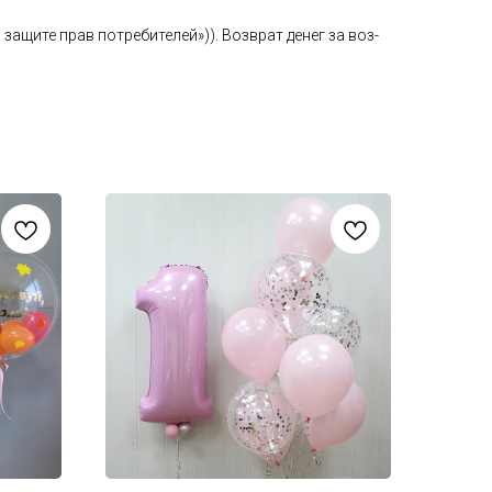
а­щите прав пот­ре­бите­лей»)). Воз­врат де­нег за воз­