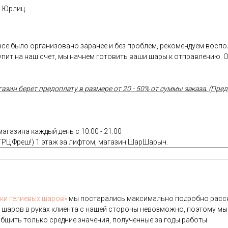
и Юрлиц.
 все было организовано заранее и без проблем, рекомендуем восп
пит на наш счет, мы начнем готовить ваши шары к отправлению. 
ин берет предоплату в размере от 20 - 50% от суммы заказа. (Предо
газина каждый день с 10:00 - 21:00
(ТРЦ Фреш!) 1 этаж за лифтом, магазин ШарШарыч.
­ки ге­ли­евых ша­ров»
мы пос­та­рались мак­си­маль­но под­робно рас­ск
 ша­ров в ру­ках кли­ен­та с на­шей сто­роны не­воз­можно, по­это­му мы
б­щить толь­ко сред­ние зна­чения, по­лучен­ные за го­ды ра­боты.