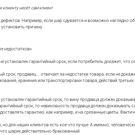
 кли­ен­ту не­сёт сам кли­ент.
де­фек­тов. Нап­ри­мер, ес­ли шар сду­ва­ет­ся и воз­можно наг­лядно об
 ус­та­новить при­чину.
ре не­дос­татков».
 не ус­та­нов­лен га­ран­тий­ный срок, ес­ли пот­ре­битель до­кажет, что 
ый срок, про­давец … от­ве­ча­ет за не­дос­татки то­вара, ес­ли не до­каж
зо­вания, хра­нения или тран­спор­ти­ров­ки то­вара, дей­ствий треть­их
ус­та­нов­лен га­ран­тий­ный срок, то ви­ну про­дав­ца дол­жен до­казы­ва
га­ран­тий­ный срок, то не­винов­ность про­дав­ца дол­жен до­казы­вать 
дос­тавлять га­ран­тию, как нап­ри­мер, и на сре­зан­ные цве­ты. Фак­ти­
, но для на­ших кли­ен­тов есть кое-что луч­ше. А имен­но, че­лове­чес­ко
 что ша­рик дей­стви­тель­но бра­кован­ный.