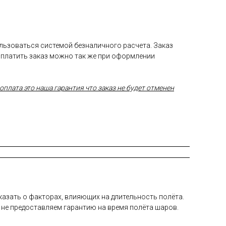
ользоваться системой безналичного расчета. Заказ
Оплатить заказ можно так же при оформлении
плата это наша гарантия что заказ не будет отменен
а­зать о фак­то­рах, вли­яющих на дли­тель­ность по­лёта.
 не пре­дос­тавля­ем га­ран­тию на вре­мя по­лёта ша­ров.