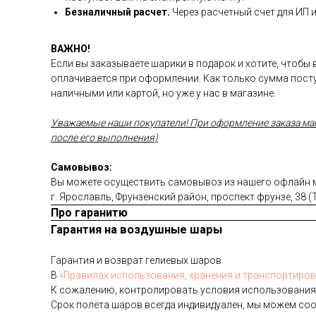
Безналичный расчет.
Через расчетный счет для ИП 
ВАЖНО!
Если вы заказываете шарики в подарок и хотите, чтобы
оплачивается при оформлении. Как только сумма посту
наличными или картой, но уже у нас в магазине.
Уважаемые наши покупатели! При оформление заказа магаз
после его выполнения)
Самовывоз:
Вы можете осуществить самовывоз из нашего офлайн ма
г. Ярославль, Фрунзенский район, проспект фрунзе, 38 
Про гаранитю
Гарантия на воздушные шары
Га­ран­тия и воз­врат ге­ли­евых ша­ров
В
«Пра­ви­лах ис­поль­зо­ва­ния, хра­не­ния и тран­спор­ти­ров
К со­жале­нию, кон­тро­лиро­вать ус­ло­вия ис­поль­зо­вания
Срок по­лёта ша­ров всег­да ин­ди­виду­ален, мы мо­жем со­о