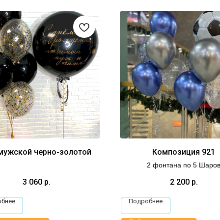
мужской черно-золотой
Композиция 921
2 фонтана по 5 Шаро
3 060
р.
2 200
р.
обнее
Подробнее