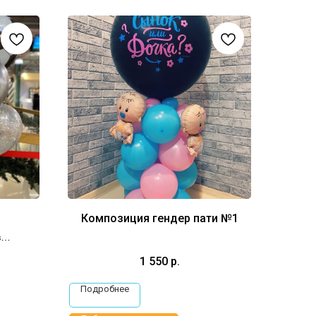
Композиция гендер пати №1
в
1 550
р.
Подробнее