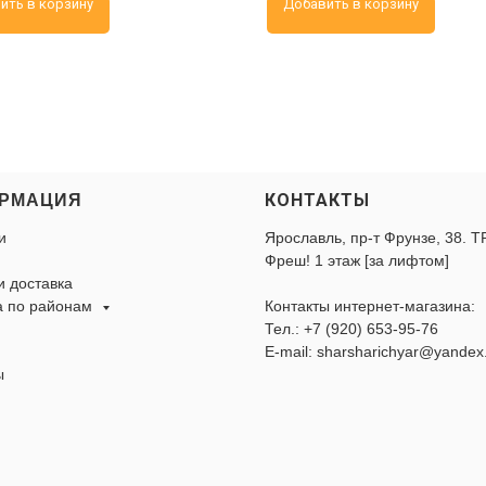
ить в корзину
Добавить в корзину
КОНТАКТЫ
РМАЦИЯ
и
Ярославль, пр-т Фрунзе, 38. Т
Фреш! 1 этаж [за лифтом]
и доставка
а по районам
Контакты интернет-магазина:
Тел.:
+7 (920) 653-95-76
E-mail: sharsharichyar@yandex
ы