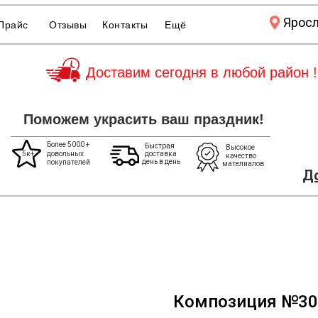
Ярос
Прайс
Отзывы
Контакты
Ещё
Доставим сегодня в любой район !
Поможем украсить ваш праздник!
Более 5000 +
Быстрая
Высокое
5к+
довольных
доставка
качество
день в день
покупателей
мателиалов
До
Композиция №30