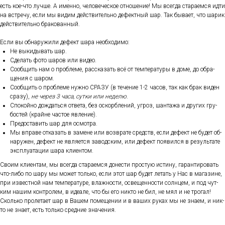
есть кое-что луч­ше. А имен­но, че­лове­чес­кое от­но­шение! Мы всег­да ста­ра­ем­ся ид­ти
на встре­чу, ес­ли мы ви­дим дей­стви­тель­но де­фек­тный шар. Так бы­ва­ет, что ша­рик
дей­стви­тель­но бра­кован­ный.
Ес­ли вы об­на­ружи­ли де­фект ша­ра не­об­хо­димо:
Не вы­киды­вать шар.
Сде­лать фо­то ша­ров или ви­део.
Со­об­щить нам о проб­ле­ме, рас­ска­зать всё от тем­пе­рату­ры в до­ме, до об­ра­
щения с ша­ром.
Со­об­щить о проб­ле­ме нуж­но СРА­ЗУ (в те­чение 1-2 ча­сов, так как брак ви­ден
сра­зу),
не че­рез 3 ча­са, сут­ки или не­делю
.
Спо­кой­но дож­дать­ся от­ве­та, без ос­кор­бле­ний, уг­роз, шан­та­жа и дру­гих гру­
бос­тей (край­не час­тое яв­ле­ние).
Пре­дос­та­вить шар для ос­мотра.
Мы впра­ве от­ка­зать в за­мене или воз­вра­те средств, ес­ли де­фект не бу­дет об­
на­ружен, де­фект не яв­ля­ет­ся за­вод­ским, или де­фект по­явил­ся в ре­зуль­та­те
экс­плу­ата­ции ша­ра кли­ен­том.
Сво­им кли­ен­там, мы всег­да ста­ра­ем­ся до­нес­ти прос­тую ис­ти­ну, га­ран­ти­ровать
что-ли­бо по ша­ру мы мо­жет толь­ко, ес­ли этот шар бу­дет ле­тать у Нас в ма­гази­не,
при из­вес­тной нам тем­пе­рату­ре, влаж­ности, ос­ве­щен­ности сол­нцем, и под чут­
ким на­шим кон­тро­лем, в иде­але, что бы его ник­то не бил, не мял и не тро­гал!
Сколь­ко про­лета­ет шар в Ва­шем по­меще­нии и в ва­ших ру­ках мы не зна­ем, и ник­
то не зна­ет, есть толь­ко сред­ние зна­чения.