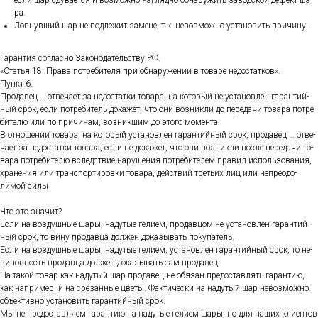
ес­ли шар сду­ва­ет­ся и воз­можно наг­лядно об­на­ружить за­вод­ской де­фект ша­
ра.
Лоп­нувший шар не под­ле­жит за­мене, т.к. не­воз­можно ус­та­новить при­чину.
Га­ран­тия сог­ласно За­коно­датель­ству РФ.
«Статья 18. Пра­ва пот­ре­бите­ля при об­на­руже­нии в то­варе не­дос­татков».
Пункт 6.
Про­давец … от­ве­ча­ет за не­дос­татки то­вара, на ко­торый не ус­та­нов­лен га­ран­тий­
ный срок, ес­ли пот­ре­битель до­кажет, что они воз­никли до пе­реда­чи то­вара пот­ре­
бите­лю или по при­чинам, воз­никшим до это­го мо­мен­та.
В от­но­шении то­вара, на ко­торый ус­та­нов­лен га­ран­тий­ный срок, про­давец … от­ве­
ча­ет за не­дос­татки то­вара, ес­ли не до­кажет, что они воз­никли пос­ле пе­реда­чи то­
вара пот­ре­бите­лю вследс­твие на­руше­ния пот­ре­бите­лем пра­вил ис­поль­зо­вания,
хра­нения или тран­спор­ти­ров­ки то­вара, дей­ствий треть­их лиц или неп­ре­одо­
лимой си­лы
Что это зна­чит?
Ес­ли на воз­душные ша­ры, на­дутые ге­ли­ем, про­дав­цом не ус­та­нов­лен га­ран­тий­
ный срок, то ви­ну про­дав­ца дол­жен до­казы­вать по­купа­тель.
Ес­ли на воз­душные ша­ры, на­дутые ге­ли­ем, ус­та­нов­лен га­ран­тий­ный срок, то не­
винов­ность про­дав­ца дол­жен до­казы­вать сам про­давец.
На та­кой то­вар как на­дутый шар про­давец не обя­зан пре­дос­тавлять га­ран­тию,
как нап­ри­мер, и на сре­зан­ные цве­ты. Фак­ти­чес­ки на на­дутый шар не­воз­можно
объ­ек­тивно ус­та­новить га­ран­тий­ный срок.
Мы не пре­дос­тавля­ем га­ран­тию на на­дутые ге­ли­ем ша­ры, но для на­ших кли­ен­тов