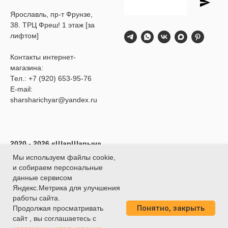
Ярославль, пр-т Фрунзе,
38. ТРЦ Фреш! 1 этаж [за
лифтом]
Контакты интернет-
магазина:
Тел.:
+7 (920) 653-95-76
E-mail:
sharsharichyar@yandex.ru
2020 - 2026 «ШарШарыч»
- Доставка воздушных
Мы используем файлы cookie,
шаров в Ярославле.
и собираем персональные
ИП Глибина Ксения
данные сервисом
Юрьевна
Яндекс.Метрика для улучшения
ИНН 760414438188
работы сайта.
Понятно, закрыть
О
ГРНИП 320762700039451
Продолжая просматривать
сайт , вы соглашаетесь с