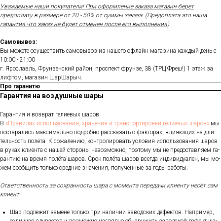
Уважаемые наши покупатели! При оформление заказа магазин берет
предоплату в размере от 20 - 50% от суммы заказа. (Предоплата это наша
гарантия что заказ не будет отменен после его выполнения)
Самовывоз:
Вы можете осуществить самовывоз из нашего офлайн магазина каждый день с
10:00 - 21:00
г. Ярославль, Фрунзенский район, проспект фрунзе, 38 (ТРЦ Фреш!) 1 этаж за
лифтом, магазин ШарШарыч.
Про гаранитю
Гарантия на воздушные шары
Га­ран­тия и воз­врат ге­ли­евых ша­ров
В
«Пра­ви­лах ис­поль­зо­ва­ния, хра­не­ния и тран­спор­ти­ров­ки ге­ли­евых ша­ров»
мы
пос­та­рались мак­си­маль­но под­робно рас­ска­зать о фак­то­рах, вли­яющих на дли­
тель­ность по­лёта. К со­жале­нию, кон­тро­лиро­вать ус­ло­вия ис­поль­зо­вания ша­ров
в ру­ках кли­ен­та с на­шей сто­роны не­воз­можно, по­это­му мы не пре­дос­тавля­ем га­
ран­тию на вре­мя по­лёта ша­ров. Срок по­лёта ша­ров всег­да ин­ди­виду­ален, мы мо­
жем со­об­щить толь­ко сред­ние зна­чения, по­лучен­ные за го­ды ра­боты.
От­ветс­твен­ность за сох­ранность ша­ра с мо­мен­та пе­реда­чи кли­ен­ту не­сёт сам
кли­ент.
Шар под­ле­жит за­мене толь­ко при на­личии за­вод­ских де­фек­тов. Нап­ри­мер,