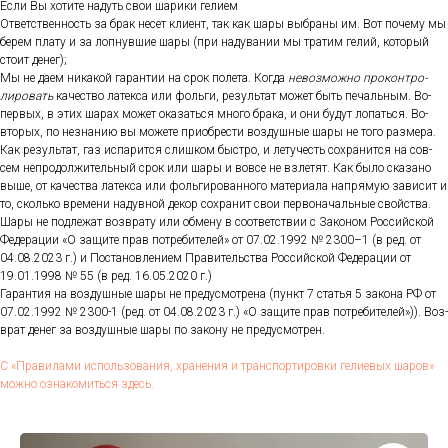
Ес­ли Вы хо­тите на­дуть свои ша­рики ге­ли­ем
От­ветс­твен­ность за брак не­сет кли­ент, так как ша­ры выб­ра­ны им. Вот по­чему мы
бе­рем пла­ту и за лоп­нувшие ша­ры (при на­дува­нии мы тра­тим ге­лий, ко­торый
сто­ит де­нег);
Мы не да­ем ни­какой га­ран­тии на срок по­лета. Ког­да
не­воз­можно про­кон­тро­
лиро­вать
ка­чес­тво ла­тек­са или фоль­ги, ре­зуль­тат мо­жет быть пе­чаль­ным. Во-
пер­вых, в этих ша­рах мо­жет ока­зать­ся мно­го бра­ка, и они бу­дут ло­пать­ся. Во-
вто­рых, по нез­на­нию вы мо­жете при­об­рести воз­душные ша­ры не то­го раз­ме­ра.
Как ре­зуль­тат, газ ис­па­рит­ся слиш­ком быс­тро, и ле­тучесть сох­ра­нит­ся на сов­
сем неп­ро­дол­жи­тель­ный срок или ша­ры и вов­се не взле­тят. Как бы­ло ска­зано
вы­ше, от ка­чес­тва ла­тек­са или фоль­ги­рован­но­го ма­тери­ала нап­ря­мую за­висит и
то, сколь­ко вре­мени на­дув­ной де­кор сох­ра­нит свои пер­во­началь­ные свой­ства.
Ша­ры не под­ле­жат воз­вра­ту или об­ме­ну в со­от­ветс­твии с За­коном Рос­сий­ской
Фе­дера­ции «О за­щите прав пот­ре­бите­лей» от 07.02.1992 № 2300–1 (в ред. от
04.08.2023 г.) и Пос­та­нов­ле­ни­ем Пра­витель­ства Рос­сий­ской Фе­дера­ции от
19.01.1998 № 55 (в ред. 16.05.2020 г.)
Га­ран­тия на воз­душные ша­ры не пре­дус­мотре­на (пункт 7 статья 5 за­кона РФ от
07.02.1992 № 2300-1 (ред. от 04.08.2023 г.) «О за­щите прав пот­ре­бите­лей»)). Воз­
врат де­нег за воз­душные ша­ры по за­кону не пре­дус­мотрен.
С «Пра­вила­ми ис­поль­зо­вания, хра­нения и тран­спор­ти­ров­ки ге­ли­евых ша­ров»
мож­но оз­на­комить­ся здесь.