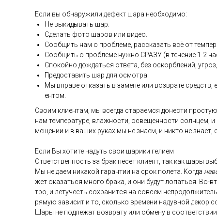
Ес­ли вы об­на­ружи­ли де­фект ша­ра не­об­хо­димо:
Не вы­киды­вать шар.
Сде­лать фо­то ша­ров или ви­део.
Со­об­щить нам о проб­ле­ме, рас­ска­зать всё от тем­пе­р
Со­об­щить о проб­ле­ме нуж­но СРА­ЗУ (в те­чение 1-2 ча­
Спо­кой­но дож­дать­ся от­ве­та, без ос­кор­бле­ний, уг­роз,
Пре­дос­та­вить шар для ос­мотра.
Мы впра­ве от­ка­зать в за­мене или воз­вра­те средств, ес
ен­том.
Сво­им кли­ен­там, мы всег­да ста­ра­ем­ся до­нес­ти прос­тую
нам тем­пе­рату­ре, влаж­ности, ос­ве­щен­ности сол­нцем, и
меще­нии и в ва­ших ру­ках мы не зна­ем, и ник­то не зна­ет,
Ес­ли Вы хо­тите на­дуть свои ша­рики ге­ли­ем
От­ветс­твен­ность за брак не­сет кли­ент, так как ша­ры выб
Мы не да­ем ни­какой га­ран­тии на срок по­лета. Ког­да
не­в
жет ока­зать­ся мно­го бра­ка, и они бу­дут ло­пать­ся. Во-в
тро, и ле­тучесть сох­ра­нит­ся на сов­сем неп­ро­дол­жи­тел
ря­мую за­висит и то, сколь­ко вре­мени на­дув­ной де­кор с
Ша­ры не под­ле­жат воз­вра­ту или об­ме­ну в со­от­ветс­тв