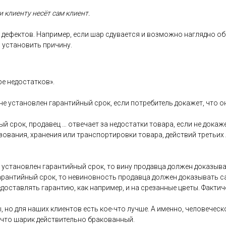
 кли­ен­ту не­сёт сам кли­ент.
де­фек­тов. Нап­ри­мер, ес­ли шар сду­ва­ет­ся и воз­можно наг­лядно об
 ус­та­новить при­чину.
ре не­дос­татков».
 не ус­та­нов­лен га­ран­тий­ный срок, ес­ли пот­ре­битель до­кажет, что 
ый срок, про­давец … от­ве­ча­ет за не­дос­татки то­вара, ес­ли не до­каж
зо­вания, хра­нения или тран­спор­ти­ров­ки то­вара, дей­ствий треть­их
ус­та­нов­лен га­ран­тий­ный срок, то ви­ну про­дав­ца дол­жен до­казы­ва
га­ран­тий­ный срок, то не­винов­ность про­дав­ца дол­жен до­казы­вать 
дос­тавлять га­ран­тию, как нап­ри­мер, и на сре­зан­ные цве­ты. Фак­ти­
, но для на­ших кли­ен­тов есть кое-что луч­ше. А имен­но, че­лове­чес­ко
 что ша­рик дей­стви­тель­но бра­кован­ный.