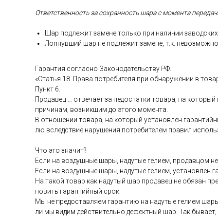
От­ветс­твен­ность за сох­ранность ша­ра с мо­мен­та пе­реда­чи
Шар под­ле­жит за­мене толь­ко при на­личии за­вод­ских 
Лоп­нувший шар не под­ле­жит за­мене, т.к. не­воз­можно
Га­ран­тия сог­ласно За­коно­датель­ству РФ.
«Статья 18. Пра­ва пот­ре­бите­ля при об­на­руже­нии в то­ва
Пункт 6.
Про­давец … от­ве­ча­ет за не­дос­татки то­вара, на ко­торый
при­чинам, воз­никшим до это­го мо­мен­та.
В от­но­шении то­вара, на ко­торый ус­та­нов­лен га­ран­тий­н
лю вследс­твие на­руше­ния пот­ре­бите­лем пра­вил ис­поль­
Что это зна­чит?
Ес­ли на воз­душные ша­ры, на­дутые ге­ли­ем, про­дав­цом не 
Ес­ли на воз­душные ша­ры, на­дутые ге­ли­ем, ус­та­нов­лен 
На та­кой то­вар как на­дутый шар про­давец не обя­зан пре­
новить га­ран­тий­ный срок.
Мы не пре­дос­тавля­ем га­ран­тию на на­дутые ге­ли­ем ша­ры
ли мы ви­дим дей­стви­тель­но де­фек­тный шар. Так бы­ва­ет,