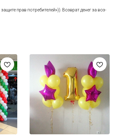
а­щите прав пот­ре­бите­лей»)). Воз­врат де­нег за воз­