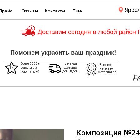
Ярос
Прайс
Отзывы
Контакты
Ещё
Доставим сегодня в любой район !
Поможем украсить ваш праздник!
Более 5000 +
Быстрая
Высокое
5к+
довольных
доставка
качество
день в день
покупателей
мателиалов
До
Композиция №24