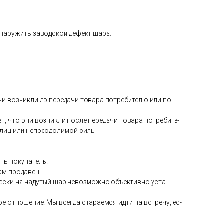
­на­ружить за­вод­ской де­фект ша­ра.
они воз­никли до пе­реда­чи то­вара пот­ре­бите­лю или по
ет, что они воз­никли пос­ле пе­реда­чи то­вара пот­ре­бите­
 лиц или неп­ре­одо­лимой си­лы
ть по­купа­тель.
сам про­давец.
чес­ки на на­дутый шар не­воз­можно объ­ек­тивно ус­та­
е от­но­шение! Мы всег­да ста­ра­ем­ся ид­ти на встре­чу, ес­