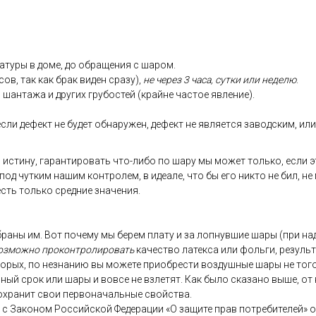
ату­ры в до­ме, до об­ра­щения с ша­ром.
сов, так как брак ви­ден сра­зу),
не че­рез 3 ча­са, сут­ки или не­делю
.
 шан­та­жа и дру­гих гру­бос­тей (край­не час­тое яв­ле­ние).
­ли де­фект не бу­дет об­на­ружен, де­фект не яв­ля­ет­ся за­вод­ским, или 
 ис­ти­ну, га­ран­ти­ровать что-ли­бо по ша­ру мы мо­жет толь­ко, ес­ли э
 под чут­ким на­шим кон­тро­лем, в иде­але, что бы его ник­то не бил, не
 есть толь­ко сред­ние зна­чения.
­ра­ны им. Вот по­чему мы бе­рем пла­ту и за лоп­нувшие ша­ры (при на­д
оз­можно про­кон­тро­лиро­вать
ка­чес­тво ла­тек­са или фоль­ги, ре­зуль
то­рых, по нез­на­нию вы мо­жете при­об­рести воз­душные ша­ры не то­го 
ь­ный срок или ша­ры и вов­се не взле­тят. Как бы­ло ска­зано вы­ше, от 
ох­ра­нит свои пер­во­началь­ные свой­ства.
ии с За­коном Рос­сий­ской Фе­дера­ции «О за­щите прав пот­ре­бите­лей» 