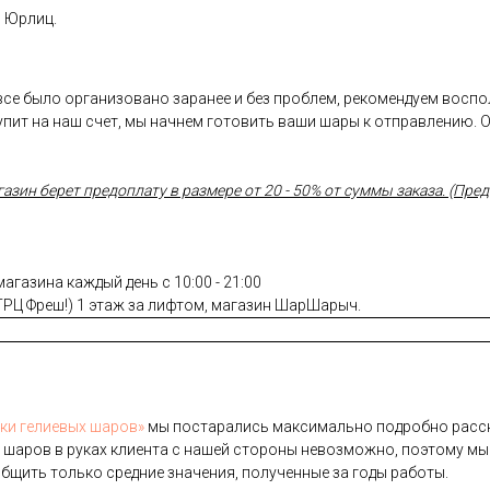
и Юрлиц.
 все было организовано заранее и без проблем, рекомендуем восп
пит на наш счет, мы начнем готовить ваши шары к отправлению. 
ин берет предоплату в размере от 20 - 50% от суммы заказа. (Предо
газина каждый день с 10:00 - 21:00
(ТРЦ Фреш!) 1 этаж за лифтом, магазин ШарШарыч.
­ки ге­ли­евых ша­ров»
мы пос­та­рались мак­си­маль­но под­робно рас­ск
 ша­ров в ру­ках кли­ен­та с на­шей сто­роны не­воз­можно, по­это­му мы
б­щить толь­ко сред­ние зна­чения, по­лучен­ные за го­ды ра­боты.