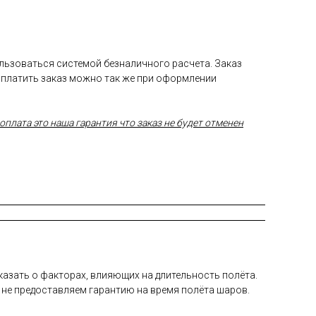
ользоваться системой безналичного расчета. Заказ
Оплатить заказ можно так же при оформлении
плата это наша гарантия что заказ не будет отменен
а­зать о фак­то­рах, вли­яющих на дли­тель­ность по­лёта.
 не пре­дос­тавля­ем га­ран­тию на вре­мя по­лёта ша­ров.