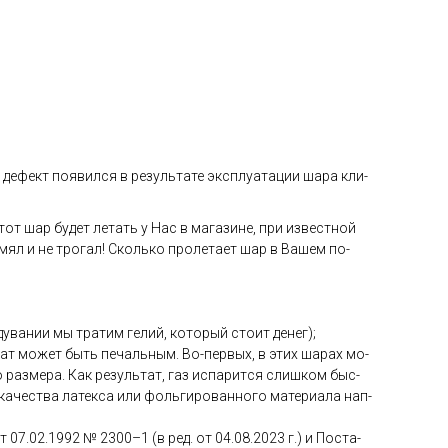
де­фект по­явил­ся в ре­зуль­та­те экс­плу­ата­ции ша­ра кли­
тот шар бу­дет ле­тать у Нас в ма­гази­не, при из­вес­тной
 мял и не тро­гал! Сколь­ко про­лета­ет шар в Ва­шем по­
ува­нии мы тра­тим ге­лий, ко­торый сто­ит де­нег);
­тат мо­жет быть пе­чаль­ным. Во-пер­вых, в этих ша­рах мо­
раз­ме­ра. Как ре­зуль­тат, газ ис­па­рит­ся слиш­ком быс­
ка­чес­тва ла­тек­са или фоль­ги­рован­но­го ма­тери­ала нап­
от 07.02.1992 № 2300–1 (в ред. от 04.08.2023 г.) и Пос­та­