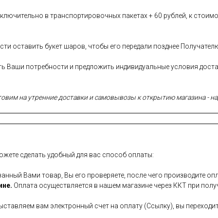
лючительно в транспортировочных пакетах + 60 рублей, к стоимо
сти оставить букет шаров, чтобы его передали позднее Получател
сть Ваши потребности и предложить индивидуальные условия дост
вим на утренние доставки и самовывозы к открытию магазина - над
ожете сделать удобный для вас способ оплаты:
занный Вами товар, Вы его проверяете, после чего производите опл
ине.
Оплата осуществляется в нашем магазине через ККТ при полу
ставляем вам электронный счет на оплату (Ссылку), вы переходит