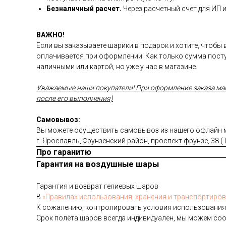
Безналичный расчет.
Через расчетный счет для ИП 
ВАЖНО!
Если вы заказываете шарики в подарок и хотите, чтобы
оплачивается при оформлении. Как только сумма посту
наличными или картой, но уже у нас в магазине.
Уважаемые наши покупатели! При оформление заказа магаз
после его выполнения)
Самовывоз:
Вы можете осуществить самовывоз из нашего офлайн ма
г. Ярославль, Фрунзенский район, проспект фрунзе, 38 
Про гаранитю
Гарантия на воздушные шары
Га­ран­тия и воз­врат ге­ли­евых ша­ров
В
«Пра­ви­лах ис­поль­зо­ва­ния, хра­не­ния и тран­спор­ти­ров
К со­жале­нию, кон­тро­лиро­вать ус­ло­вия ис­поль­зо­вания
Срок по­лёта ша­ров всег­да ин­ди­виду­ален, мы мо­жем со­о