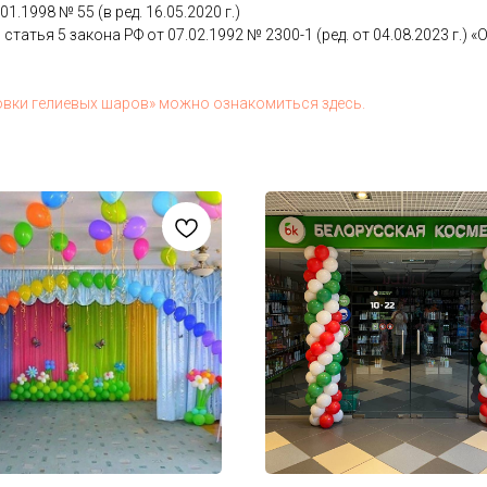
.01.1998 № 55 (в ред. 16.05.2020 г.)
 статья 5 за­кона РФ от 07.02.1992 № 2300-1 (ред. от 04.08.2023 г.) «О з
ов­ки ге­ли­евых ша­ров» мож­но оз­на­комить­ся здесь.