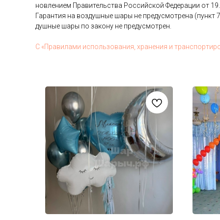
нов­ле­ни­ем Пра­витель­ства Рос­сий­ской Фе­дера­ции от 19
Га­ран­тия на воз­душные ша­ры не пре­дус­мотре­на (пункт 7
душные ша­ры по за­кону не пре­дус­мотрен.
С «Пра­вила­ми ис­поль­зо­вания, хра­нения и тран­спор­ти­р