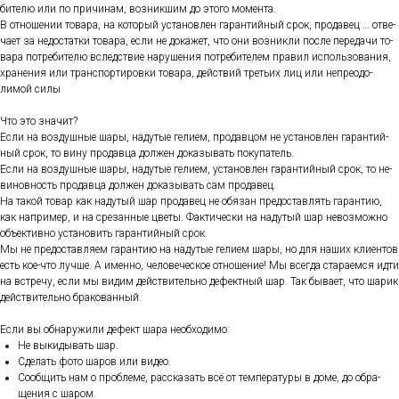
бите­лю или по при­чинам, воз­никшим до это­го мо­мен­та.
В от­но­шении то­вара, на ко­торый ус­та­нов­лен га­ран­тий­ный срок, про­давец … от­ве­
ча­ет за не­дос­татки то­вара, ес­ли не до­кажет, что они воз­никли пос­ле пе­реда­чи то­
вара пот­ре­бите­лю вследс­твие на­руше­ния пот­ре­бите­лем пра­вил ис­поль­зо­вания,
хра­нения или тран­спор­ти­ров­ки то­вара, дей­ствий треть­их лиц или неп­ре­одо­
лимой си­лы
Что это зна­чит?
Ес­ли на воз­душные ша­ры, на­дутые ге­ли­ем, про­дав­цом не ус­та­нов­лен га­ран­тий­
ный срок, то ви­ну про­дав­ца дол­жен до­казы­вать по­купа­тель.
Ес­ли на воз­душные ша­ры, на­дутые ге­ли­ем, ус­та­нов­лен га­ран­тий­ный срок, то не­
винов­ность про­дав­ца дол­жен до­казы­вать сам про­давец.
На та­кой то­вар как на­дутый шар про­давец не обя­зан пре­дос­тавлять га­ран­тию,
как нап­ри­мер, и на сре­зан­ные цве­ты. Фак­ти­чес­ки на на­дутый шар не­воз­можно
объ­ек­тивно ус­та­новить га­ран­тий­ный срок.
Мы не пре­дос­тавля­ем га­ран­тию на на­дутые ге­ли­ем ша­ры, но для на­ших кли­ен­тов
есть кое-что луч­ше. А имен­но, че­лове­чес­кое от­но­шение! Мы всег­да ста­ра­ем­ся ид­ти
на встре­чу, ес­ли мы ви­дим дей­стви­тель­но де­фек­тный шар. Так бы­ва­ет, что ша­рик
дей­стви­тель­но бра­кован­ный.
Ес­ли вы об­на­ружи­ли де­фект ша­ра не­об­хо­димо:
Не вы­киды­вать шар.
Сде­лать фо­то ша­ров или ви­део.
Со­об­щить нам о проб­ле­ме, рас­ска­зать всё от тем­пе­рату­ры в до­ме, до об­ра­
щения с ша­ром.