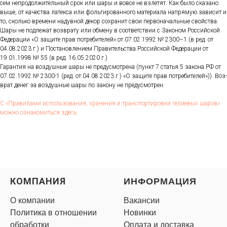
сем неп­ро­дол­жи­тель­ный срок или ша­ры и вов­се не взле­тят. Как бы­ло ска­зано
вы­ше, от ка­чес­тва ла­тек­са или фоль­ги­рован­но­го ма­тери­ала нап­ря­мую за­висит и
то, сколь­ко вре­мени на­дув­ной де­кор сох­ра­нит свои пер­во­началь­ные свой­ства.
Ша­ры не под­ле­жат воз­вра­ту или об­ме­ну в со­от­ветс­твии с За­коном Рос­сий­ской
Фе­дера­ции «О за­щите прав пот­ре­бите­лей» от 07.02.1992 № 2300–1 (в ред. от
04.08.2023 г.) и Пос­та­нов­ле­ни­ем Пра­витель­ства Рос­сий­ской Фе­дера­ции от
19.01.1998 № 55 (в ред. 16.05.2020 г.)
Га­ран­тия на воз­душные ша­ры не пре­дус­мотре­на (пункт 7 статья 5 за­кона РФ от
07.02.1992 № 2300-1 (ред. от 04.08.2023 г.) «О за­щите прав пот­ре­бите­лей»)). Воз­
врат де­нег за воз­душные ша­ры по за­кону не пре­дус­мотрен.
С «Пра­вила­ми ис­поль­зо­вания, хра­нения и тран­спор­ти­ров­ки ге­ли­евых ша­ров»
мож­но оз­на­комить­ся здесь.
КОМПАНИЯ
ИНФОРМАЦИЯ
О компании
Вакансии
Политика в отношении
Новинки
обработки
Оплата и доставка