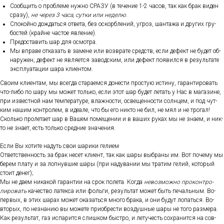
Со­об­щить о проб­ле­ме нуж­но СРА­ЗУ (в те­чение 1-2 ча­сов, так как брак ви­ден
сра­зу),
не че­рез 3 ча­са, сут­ки или не­делю
.
Спо­кой­но дож­дать­ся от­ве­та, без ос­кор­бле­ний, уг­роз, шан­та­жа и дру­гих гру­
бос­тей (край­не час­тое яв­ле­ние).
Пре­дос­та­вить шар для ос­мотра.
Мы впра­ве от­ка­зать в за­мене или воз­вра­те средств, ес­ли де­фект не бу­дет об­
на­ружен, де­фект не яв­ля­ет­ся за­вод­ским, или де­фект по­явил­ся в ре­зуль­та­те
экс­плу­ата­ции ша­ра кли­ен­том.
Сво­им кли­ен­там, мы всег­да ста­ра­ем­ся до­нес­ти прос­тую ис­ти­ну, га­ран­ти­ровать
что-ли­бо по ша­ру мы мо­жет толь­ко, ес­ли этот шар бу­дет ле­тать у Нас в ма­гази­не,
при из­вес­тной нам тем­пе­рату­ре, влаж­ности, ос­ве­щен­ности сол­нцем, и под чут­
ким на­шим кон­тро­лем, в иде­але, что бы его ник­то не бил, не мял и не тро­гал!
Сколь­ко про­лета­ет шар в Ва­шем по­меще­нии и в ва­ших ру­ках мы не зна­ем, и ник­
то не зна­ет, есть толь­ко сред­ние зна­чения.
Ес­ли Вы хо­тите на­дуть свои ша­рики ге­ли­ем
От­ветс­твен­ность за брак не­сет кли­ент, так как ша­ры выб­ра­ны им. Вот по­чему мы
бе­рем пла­ту и за лоп­нувшие ша­ры (при на­дува­нии мы тра­тим ге­лий, ко­торый
сто­ит де­нег);
Мы не да­ем ни­какой га­ран­тии на срок по­лета. Ког­да
не­воз­можно про­кон­тро­
лиро­вать
ка­чес­тво ла­тек­са или фоль­ги, ре­зуль­тат мо­жет быть пе­чаль­ным. Во-
пер­вых, в этих ша­рах мо­жет ока­зать­ся мно­го бра­ка, и они бу­дут ло­пать­ся. Во-
вто­рых, по нез­на­нию вы мо­жете при­об­рести воз­душные ша­ры не то­го раз­ме­ра.
Как ре­зуль­тат, газ ис­па­рит­ся слиш­ком быс­тро, и ле­тучесть сох­ра­нит­ся на сов­