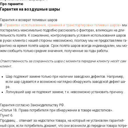
Про гаранитю
Гарантия на воздушные шары
Га­ран­тия и воз­врат ге­ли­евых ша­ров
В
«Пра­ви­лах ис­поль­зо­ва­ния, хра­не­ния и тран­спор­ти­ров­ки ге­ли­евых ша­ров»
мы
пос­та­рались мак­си­маль­но под­робно рас­ска­зать о фак­то­рах, вли­яющих на дли­
тель­ность по­лёта. К со­жале­нию, кон­тро­лиро­вать ус­ло­вия ис­поль­зо­вания ша­ров
в ру­ках кли­ен­та с на­шей сто­роны не­воз­можно, по­это­му мы не пре­дос­тавля­ем га­
ран­тию на вре­мя по­лёта ша­ров. Срок по­лёта ша­ров всег­да ин­ди­виду­ален, мы мо­
жем со­об­щить толь­ко сред­ние зна­чения, по­лучен­ные за го­ды ра­боты.
От­ветс­твен­ность за сох­ранность ша­ра с мо­мен­та пе­реда­чи кли­ен­ту не­сёт сам
кли­ент.
Шар под­ле­жит за­мене толь­ко при на­личии за­вод­ских де­фек­тов. Нап­ри­мер,
ес­ли шар сду­ва­ет­ся и воз­можно наг­лядно об­на­ружить за­вод­ской де­фект ша­
ра.
Лоп­нувший шар не под­ле­жит за­мене, т.к. не­воз­можно ус­та­новить при­чину.
Га­ран­тия сог­ласно За­коно­датель­ству РФ.
«Статья 18. Пра­ва пот­ре­бите­ля при об­на­руже­нии в то­варе не­дос­татков».
Пункт 6.
Про­давец … от­ве­ча­ет за не­дос­татки то­вара, на ко­торый не ус­та­нов­лен га­ран­тий­
ный срок, ес­ли пот­ре­битель до­кажет, что они воз­никли до пе­реда­чи то­вара пот­ре­