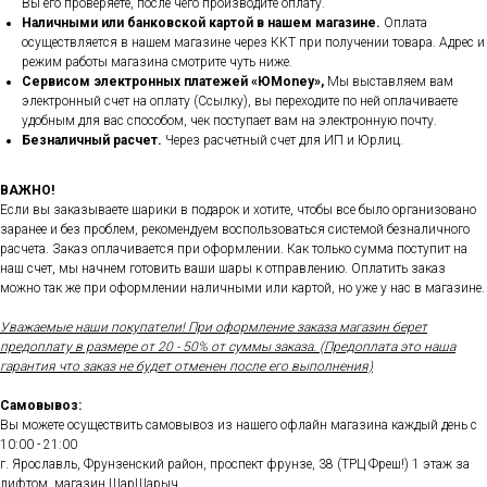
Вы его проверяете, после чего производите оплату.
Наличными или банковской картой в нашем магазине.
Оплата
осуществляется в нашем магазине через ККТ при получении товара. Адрес и
режим работы магазина смотрите чуть ниже.
Сервисом электронных платежей
«ЮMoney»,
Мы выставляем вам
электронный счет на оплату (Ссылку), вы переходите по ней оплачиваете
удобным для вас способом, чек поступает вам на электронную почту.
Безналичный расчет.
Через расчетный счет для ИП и Юрлиц.
ВАЖНО!
Если вы заказываете шарики в подарок и хотите, чтобы все было организовано
заранее и без проблем, рекомендуем воспользоваться системой безналичного
расчета. Заказ оплачивается при оформлении. Как только сумма поступит на
наш счет, мы начнем готовить ваши шары к отправлению. Оплатить заказ
можно так же при оформлении наличными или картой, но уже у нас в магазине.
Уважаемые наши покупатели! При оформление заказа магазин берет
предоплату в размере от 20 - 50% от суммы заказа. (Предоплата это наша
гарантия что заказ не будет отменен после его выполнения)
Самовывоз:
Вы можете осуществить самовывоз из нашего офлайн магазина каждый день с
10:00 - 21:00
г. Ярославль, Фрунзенский район, проспект фрунзе, 38 (ТРЦ Фреш!) 1 этаж за
лифтом, магазин ШарШарыч.