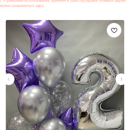
С «Пра­вила­ми ис­поль­зо­вания, хра­нения и тран­спор­ти­ров­ки ге­ли­евых ша­ров»
мож­но оз­на­комить­ся здесь.