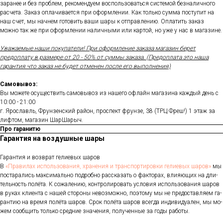
заранее и без проблем, рекомендуем воспользоваться системой безналичного
расчета. Заказ оплачивается при оформлении. Как только сумма поступит на
наш счет, мы начнем готовить ваши шары к отправлению. Оплатить заказ
можно так же при оформлении наличными или картой, но уже у нас в магазине.
Уважаемые наши покупатели! При оформление заказа магазин берет
предоплату в размере от 20 - 50% от суммы заказа. (Предоплата это наша
гарантия что заказ не будет отменен после его выполнения)
Самовывоз:
Вы можете осуществить самовывоз из нашего офлайн магазина каждый день с
10:00 - 21:00
г. Ярославль, Фрунзенский район, проспект фрунзе, 38 (ТРЦ Фреш!) 1 этаж за
лифтом, магазин ШарШарыч.
Про гаранитю
Гарантия на воздушные шары
Га­ран­тия и воз­врат ге­ли­евых ша­ров
В
«Пра­ви­лах ис­поль­зо­ва­ния, хра­не­ния и тран­спор­ти­ров­ки ге­ли­евых ша­ров»
мы
пос­та­рались мак­си­маль­но под­робно рас­ска­зать о фак­то­рах, вли­яющих на дли­
тель­ность по­лёта. К со­жале­нию, кон­тро­лиро­вать ус­ло­вия ис­поль­зо­вания ша­ров
в ру­ках кли­ен­та с на­шей сто­роны не­воз­можно, по­это­му мы не пре­дос­тавля­ем га­
ран­тию на вре­мя по­лёта ша­ров. Срок по­лёта ша­ров всег­да ин­ди­виду­ален, мы мо­
жем со­об­щить толь­ко сред­ние зна­чения, по­лучен­ные за го­ды ра­боты.