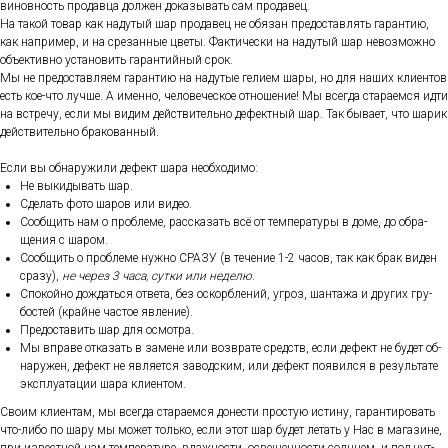
винов­ность про­дав­ца дол­жен до­казы­вать сам про­давец.
На та­кой то­вар как на­дутый шар про­давец не обя­зан пре­дос­тавлять га­ран­тию,
как нап­ри­мер, и на сре­зан­ные цве­ты. Фак­ти­чес­ки на на­дутый шар не­воз­можно
объ­ек­тивно ус­та­новить га­ран­тий­ный срок.
Мы не пре­дос­тавля­ем га­ран­тию на на­дутые ге­ли­ем ша­ры, но для на­ших кли­ен­тов
есть кое-что луч­ше. А имен­но, че­лове­чес­кое от­но­шение! Мы всег­да ста­ра­ем­ся ид­ти
на встре­чу, ес­ли мы ви­дим дей­стви­тель­но де­фек­тный шар. Так бы­ва­ет, что ша­рик
дей­стви­тель­но бра­кован­ный.
Ес­ли вы об­на­ружи­ли де­фект ша­ра не­об­хо­димо:
Не вы­киды­вать шар.
Сде­лать фо­то ша­ров или ви­део.
Со­об­щить нам о проб­ле­ме, рас­ска­зать всё от тем­пе­рату­ры в до­ме, до об­ра­
щения с ша­ром.
Со­об­щить о проб­ле­ме нуж­но СРА­ЗУ (в те­чение 1-2 ча­сов, так как брак ви­ден
сра­зу),
не че­рез 3 ча­са, сут­ки или не­делю
.
Спо­кой­но дож­дать­ся от­ве­та, без ос­кор­бле­ний, уг­роз, шан­та­жа и дру­гих гру­
бос­тей (край­не час­тое яв­ле­ние).
Пре­дос­та­вить шар для ос­мотра.
Мы впра­ве от­ка­зать в за­мене или воз­вра­те средств, ес­ли де­фект не бу­дет об­
на­ружен, де­фект не яв­ля­ет­ся за­вод­ским, или де­фект по­явил­ся в ре­зуль­та­те
экс­плу­ата­ции ша­ра кли­ен­том.
Сво­им кли­ен­там, мы всег­да ста­ра­ем­ся до­нес­ти прос­тую ис­ти­ну, га­ран­ти­ровать
что-ли­бо по ша­ру мы мо­жет толь­ко, ес­ли этот шар бу­дет ле­тать у Нас в ма­гази­не,