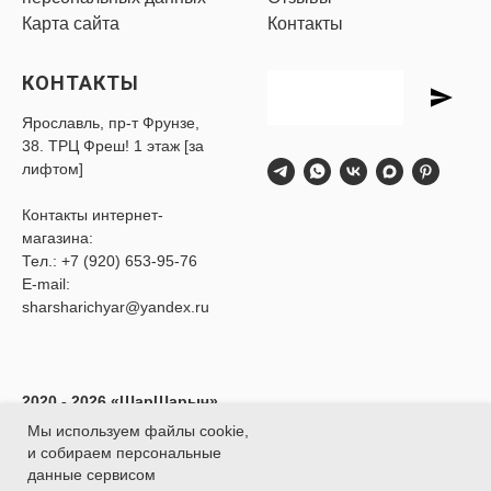
Карта сайта
Контакты
КОНТАКТЫ
Ярославль, пр-т Фрунзе,
38. ТРЦ Фреш! 1 этаж [за
лифтом]
Контакты интернет-
магазина:
Тел.:
+7 (920) 653-95-76
E-mail:
sharsharichyar@yandex.ru
2020 - 2026 «ШарШарыч»
- Доставка воздушных
Мы используем файлы cookie,
шаров в Ярославле.
и собираем персональные
ИП Глибина Ксения
данные сервисом