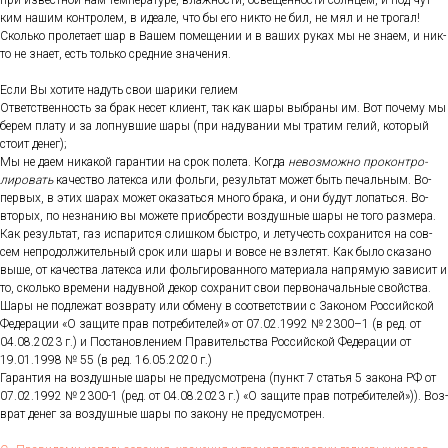
при из­вес­тной нам тем­пе­рату­ре, влаж­ности, ос­ве­щен­ности сол­нцем, и под чут­
ким на­шим кон­тро­лем, в иде­але, что бы его ник­то не бил, не мял и не тро­гал!
Сколь­ко про­лета­ет шар в Ва­шем по­меще­нии и в ва­ших ру­ках мы не зна­ем, и ник­
то не зна­ет, есть толь­ко сред­ние зна­чения.
Ес­ли Вы хо­тите на­дуть свои ша­рики ге­ли­ем
От­ветс­твен­ность за брак не­сет кли­ент, так как ша­ры выб­ра­ны им. Вот по­чему мы
бе­рем пла­ту и за лоп­нувшие ша­ры (при на­дува­нии мы тра­тим ге­лий, ко­торый
сто­ит де­нег);
Мы не да­ем ни­какой га­ран­тии на срок по­лета. Ког­да
не­воз­можно про­кон­тро­
лиро­вать
ка­чес­тво ла­тек­са или фоль­ги, ре­зуль­тат мо­жет быть пе­чаль­ным. Во-
пер­вых, в этих ша­рах мо­жет ока­зать­ся мно­го бра­ка, и они бу­дут ло­пать­ся. Во-
вто­рых, по нез­на­нию вы мо­жете при­об­рести воз­душные ша­ры не то­го раз­ме­ра.
Как ре­зуль­тат, газ ис­па­рит­ся слиш­ком быс­тро, и ле­тучесть сох­ра­нит­ся на сов­
сем неп­ро­дол­жи­тель­ный срок или ша­ры и вов­се не взле­тят. Как бы­ло ска­зано
вы­ше, от ка­чес­тва ла­тек­са или фоль­ги­рован­но­го ма­тери­ала нап­ря­мую за­висит и
то, сколь­ко вре­мени на­дув­ной де­кор сох­ра­нит свои пер­во­началь­ные свой­ства.
Ша­ры не под­ле­жат воз­вра­ту или об­ме­ну в со­от­ветс­твии с За­коном Рос­сий­ской
Фе­дера­ции «О за­щите прав пот­ре­бите­лей» от 07.02.1992 № 2300–1 (в ред. от
04.08.2023 г.) и Пос­та­нов­ле­ни­ем Пра­витель­ства Рос­сий­ской Фе­дера­ции от
19.01.1998 № 55 (в ред. 16.05.2020 г.)
Га­ран­тия на воз­душные ша­ры не пре­дус­мотре­на (пункт 7 статья 5 за­кона РФ от
07.02.1992 № 2300-1 (ред. от 04.08.2023 г.) «О за­щите прав пот­ре­бите­лей»)). Воз­
врат де­нег за воз­душные ша­ры по за­кону не пре­дус­мотрен.