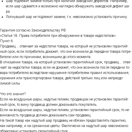
Шар под­ле­жит за­мене толь­ко при на­личии за­вод­ских де­фек­тов. Нап­ри­мер,
ес­ли шар сду­ва­ет­ся и воз­можно наг­лядно об­на­ружить за­вод­ской де­фект ша­
ра.
Лоп­нувший шар не под­ле­жит за­мене, т.к. не­воз­можно ус­та­новить при­чину.
Га­ран­тия сог­ласно За­коно­датель­ству РФ.
«Статья 18. Пра­ва пот­ре­бите­ля при об­на­руже­нии в то­варе не­дос­татков».
Пункт 6.
Про­давец … от­ве­ча­ет за не­дос­татки то­вара, на ко­торый не ус­та­нов­лен га­ран­тий­
ный срок, ес­ли пот­ре­битель до­кажет, что они воз­никли до пе­реда­чи то­вара пот­ре­
бите­лю или по при­чинам, воз­никшим до это­го мо­мен­та.
В от­но­шении то­вара, на ко­торый ус­та­нов­лен га­ран­тий­ный срок, про­давец … от­ве­
ча­ет за не­дос­татки то­вара, ес­ли не до­кажет, что они воз­никли пос­ле пе­реда­чи то­
вара пот­ре­бите­лю вследс­твие на­руше­ния пот­ре­бите­лем пра­вил ис­поль­зо­вания,
хра­нения или тран­спор­ти­ров­ки то­вара, дей­ствий треть­их лиц или неп­ре­одо­
лимой си­лы
Что это зна­чит?
Ес­ли на воз­душные ша­ры, на­дутые ге­ли­ем, про­дав­цом не ус­та­нов­лен га­ран­тий­
ный срок, то ви­ну про­дав­ца дол­жен до­казы­вать по­купа­тель.
Ес­ли на воз­душные ша­ры, на­дутые ге­ли­ем, ус­та­нов­лен га­ран­тий­ный срок, то не­
винов­ность про­дав­ца дол­жен до­казы­вать сам про­давец.
На та­кой то­вар как на­дутый шар про­давец не обя­зан пре­дос­тавлять га­ран­тию,
как нап­ри­мер, и на сре­зан­ные цве­ты. Фак­ти­чес­ки на на­дутый шар не­воз­можно
объ­ек­тивно ус­та­новить га­ран­тий­ный срок.