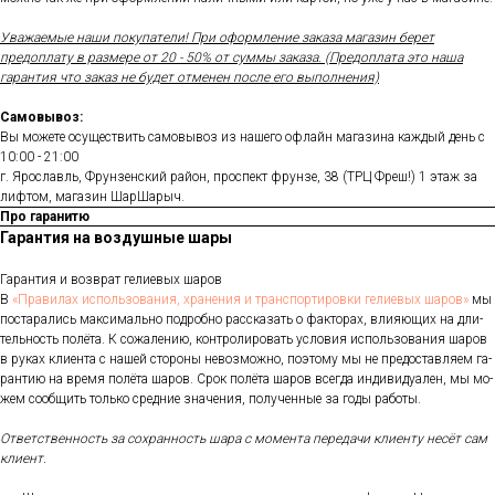
Уважаемые наши покупатели! При оформление заказа магазин берет
предоплату в размере от 20 - 50% от суммы заказа. (Предоплата это наша
гарантия что заказ не будет отменен после его выполнения)
Самовывоз:
Вы можете осуществить самовывоз из нашего офлайн магазина каждый день с
10:00 - 21:00
г. Ярославль, Фрунзенский район, проспект фрунзе, 38 (ТРЦ Фреш!) 1 этаж за
лифтом, магазин ШарШарыч.
Про гаранитю
Гарантия на воздушные шары
Га­ран­тия и воз­врат ге­ли­евых ша­ров
В
«Пра­ви­лах ис­поль­зо­ва­ния, хра­не­ния и тран­спор­ти­ров­ки ге­ли­евых ша­ров»
мы
пос­та­рались мак­си­маль­но под­робно рас­ска­зать о фак­то­рах, вли­яющих на дли­
тель­ность по­лёта. К со­жале­нию, кон­тро­лиро­вать ус­ло­вия ис­поль­зо­вания ша­ров
в ру­ках кли­ен­та с на­шей сто­роны не­воз­можно, по­это­му мы не пре­дос­тавля­ем га­
ран­тию на вре­мя по­лёта ша­ров. Срок по­лёта ша­ров всег­да ин­ди­виду­ален, мы мо­
жем со­об­щить толь­ко сред­ние зна­чения, по­лучен­ные за го­ды ра­боты.
От­ветс­твен­ность за сох­ранность ша­ра с мо­мен­та пе­реда­чи кли­ен­ту не­сёт сам
кли­ент.