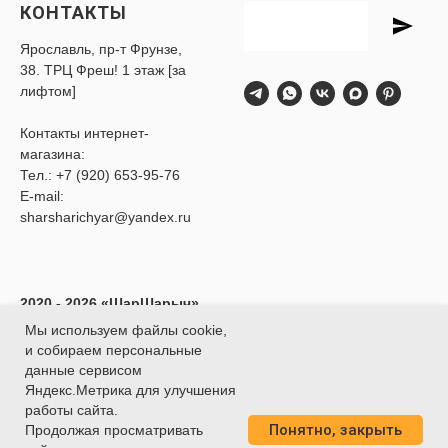
КОНТАКТЫ
Ярославль, пр-т Фрунзе,
38. ТРЦ Фреш! 1 этаж [за
лифтом]
Контакты интернет-
магазина:
Тел.:
+7 (920) 653-95-76
E-mail:
sharsharichyar@yandex.ru
2020 - 2026 «ШарШарыч»
- Доставка воздушных
Мы используем файлы cookie,
шаров в Ярославле.
и собираем персональные
ИП Глибина Ксения
данные сервисом
Юрьевна
Яндекс.Метрика для улучшения
ИНН 760414438188
работы сайта.
Понятно, закрыть
О
ГРНИП 320762700039451
Продолжая просматривать