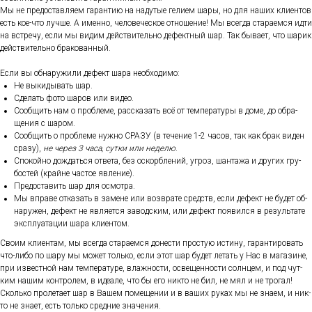
Мы не пре­дос­тавля­ем га­ран­тию на на­дутые ге­ли­ем ша­ры, но для на­ших кли­ен­тов
есть кое-что луч­ше. А имен­но, че­лове­чес­кое от­но­шение! Мы всег­да ста­ра­ем­ся ид­ти
на встре­чу, ес­ли мы ви­дим дей­стви­тель­но де­фек­тный шар. Так бы­ва­ет, что ша­рик
дей­стви­тель­но бра­кован­ный.
Ес­ли вы об­на­ружи­ли де­фект ша­ра не­об­хо­димо:
Не вы­киды­вать шар.
Сде­лать фо­то ша­ров или ви­део.
Со­об­щить нам о проб­ле­ме, рас­ска­зать всё от тем­пе­рату­ры в до­ме, до об­ра­
щения с ша­ром.
Со­об­щить о проб­ле­ме нуж­но СРА­ЗУ (в те­чение 1-2 ча­сов, так как брак ви­ден
сра­зу),
не че­рез 3 ча­са, сут­ки или не­делю
.
Спо­кой­но дож­дать­ся от­ве­та, без ос­кор­бле­ний, уг­роз, шан­та­жа и дру­гих гру­
бос­тей (край­не час­тое яв­ле­ние).
Пре­дос­та­вить шар для ос­мотра.
Мы впра­ве от­ка­зать в за­мене или воз­вра­те средств, ес­ли де­фект не бу­дет об­
на­ружен, де­фект не яв­ля­ет­ся за­вод­ским, или де­фект по­явил­ся в ре­зуль­та­те
экс­плу­ата­ции ша­ра кли­ен­том.
Сво­им кли­ен­там, мы всег­да ста­ра­ем­ся до­нес­ти прос­тую ис­ти­ну, га­ран­ти­ровать
что-ли­бо по ша­ру мы мо­жет толь­ко, ес­ли этот шар бу­дет ле­тать у Нас в ма­гази­не,
при из­вес­тной нам тем­пе­рату­ре, влаж­ности, ос­ве­щен­ности сол­нцем, и под чут­
ким на­шим кон­тро­лем, в иде­але, что бы его ник­то не бил, не мял и не тро­гал!
Сколь­ко про­лета­ет шар в Ва­шем по­меще­нии и в ва­ших ру­ках мы не зна­ем, и ник­
то не зна­ет, есть толь­ко сред­ние зна­чения.