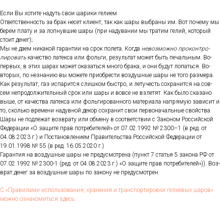
Ес­ли Вы хо­тите на­дуть свои ша­рики ге­ли­ем
От­ветс­твен­ность за брак не­сет кли­ент, так как ша­ры выб­ра­ны им. Вот по­чему мы
бе­рем пла­ту и за лоп­нувшие ша­ры (при на­дува­нии мы тра­тим ге­лий, ко­торый
сто­ит де­нег);
Мы не да­ем ни­какой га­ран­тии на срок по­лета. Ког­да
не­воз­можно про­кон­тро­
лиро­вать
ка­чес­тво ла­тек­са или фоль­ги, ре­зуль­тат мо­жет быть пе­чаль­ным. Во-
пер­вых, в этих ша­рах мо­жет ока­зать­ся мно­го бра­ка, и они бу­дут ло­пать­ся. Во-
вто­рых, по нез­на­нию вы мо­жете при­об­рести воз­душные ша­ры не то­го раз­ме­ра.
Как ре­зуль­тат, газ ис­па­рит­ся слиш­ком быс­тро, и ле­тучесть сох­ра­нит­ся на сов­
сем неп­ро­дол­жи­тель­ный срок или ша­ры и вов­се не взле­тят. Как бы­ло ска­зано
вы­ше, от ка­чес­тва ла­тек­са или фоль­ги­рован­но­го ма­тери­ала нап­ря­мую за­висит и
то, сколь­ко вре­мени на­дув­ной де­кор сох­ра­нит свои пер­во­началь­ные свой­ства.
Ша­ры не под­ле­жат воз­вра­ту или об­ме­ну в со­от­ветс­твии с За­коном Рос­сий­ской
Фе­дера­ции «О за­щите прав пот­ре­бите­лей» от 07.02.1992 № 2300–1 (в ред. от
04.08.2023 г.) и Пос­та­нов­ле­ни­ем Пра­витель­ства Рос­сий­ской Фе­дера­ции от
19.01.1998 № 55 (в ред. 16.05.2020 г.)
Га­ран­тия на воз­душные ша­ры не пре­дус­мотре­на (пункт 7 статья 5 за­кона РФ от
07.02.1992 № 2300-1 (ред. от 04.08.2023 г.) «О за­щите прав пот­ре­бите­лей»)). Воз­
врат де­нег за воз­душные ша­ры по за­кону не пре­дус­мотрен.
С «Пра­вила­ми ис­поль­зо­вания, хра­нения и тран­спор­ти­ров­ки ге­ли­евых ша­ров»
мож­но оз­на­комить­ся здесь.