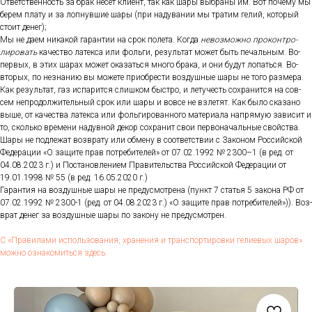
От­ветс­твен­ность за брак не­сет кли­ент, так как ша­ры выб­ра­ны им. Вот по­чему мы
бе­рем пла­ту и за лоп­нувшие ша­ры (при на­дува­нии мы тра­тим ге­лий, ко­торый
сто­ит де­нег);
Мы не да­ем ни­какой га­ран­тии на срок по­лета. Ког­да
не­воз­можно про­кон­тро­
лиро­вать
ка­чес­тво ла­тек­са или фоль­ги, ре­зуль­тат мо­жет быть пе­чаль­ным. Во-
пер­вых, в этих ша­рах мо­жет ока­зать­ся мно­го бра­ка, и они бу­дут ло­пать­ся. Во-
вто­рых, по нез­на­нию вы мо­жете при­об­рести воз­душные ша­ры не то­го раз­ме­ра.
Как ре­зуль­тат, газ ис­па­рит­ся слиш­ком быс­тро, и ле­тучесть сох­ра­нит­ся на сов­
сем неп­ро­дол­жи­тель­ный срок или ша­ры и вов­се не взле­тят. Как бы­ло ска­зано
вы­ше, от ка­чес­тва ла­тек­са или фоль­ги­рован­но­го ма­тери­ала нап­ря­мую за­висит и
то, сколь­ко вре­мени на­дув­ной де­кор сох­ра­нит свои пер­во­началь­ные свой­ства.
Ша­ры не под­ле­жат воз­вра­ту или об­ме­ну в со­от­ветс­твии с За­коном Рос­сий­ской
Фе­дера­ции «О за­щите прав пот­ре­бите­лей» от 07.02.1992 № 2300–1 (в ред. от
04.08.2023 г.) и Пос­та­нов­ле­ни­ем Пра­витель­ства Рос­сий­ской Фе­дера­ции от
19.01.1998 № 55 (в ред. 16.05.2020 г.)
Га­ран­тия на воз­душные ша­ры не пре­дус­мотре­на (пункт 7 статья 5 за­кона РФ от
07.02.1992 № 2300-1 (ред. от 04.08.2023 г.) «О за­щите прав пот­ре­бите­лей»)). Воз­
врат де­нег за воз­душные ша­ры по за­кону не пре­дус­мотрен.
С «Пра­вила­ми ис­поль­зо­вания, хра­нения и тран­спор­ти­ров­ки ге­ли­евых ша­ров»
мож­но оз­на­комить­ся здесь.