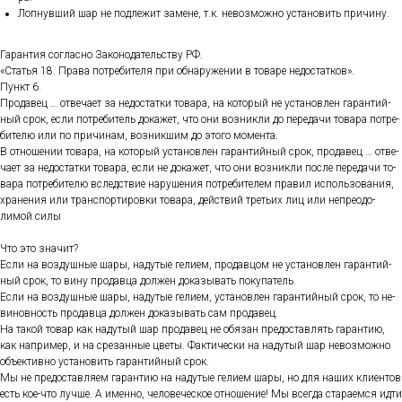
Лоп­нувший шар не под­ле­жит за­мене, т.к. не­воз­можно ус­та­новить при­чину.
Га­ран­тия сог­ласно За­коно­датель­ству РФ.
«Статья 18. Пра­ва пот­ре­бите­ля при об­на­руже­нии в то­варе не­дос­татков».
Пункт 6.
Про­давец … от­ве­ча­ет за не­дос­татки то­вара, на ко­торый не ус­та­нов­лен га­ран­тий­
ный срок, ес­ли пот­ре­битель до­кажет, что они воз­никли до пе­реда­чи то­вара пот­ре­
бите­лю или по при­чинам, воз­никшим до это­го мо­мен­та.
В от­но­шении то­вара, на ко­торый ус­та­нов­лен га­ран­тий­ный срок, про­давец … от­ве­
ча­ет за не­дос­татки то­вара, ес­ли не до­кажет, что они воз­никли пос­ле пе­реда­чи то­
вара пот­ре­бите­лю вследс­твие на­руше­ния пот­ре­бите­лем пра­вил ис­поль­зо­вания,
хра­нения или тран­спор­ти­ров­ки то­вара, дей­ствий треть­их лиц или неп­ре­одо­
лимой си­лы
Что это зна­чит?
Ес­ли на воз­душные ша­ры, на­дутые ге­ли­ем, про­дав­цом не ус­та­нов­лен га­ран­тий­
ный срок, то ви­ну про­дав­ца дол­жен до­казы­вать по­купа­тель.
Ес­ли на воз­душные ша­ры, на­дутые ге­ли­ем, ус­та­нов­лен га­ран­тий­ный срок, то не­
винов­ность про­дав­ца дол­жен до­казы­вать сам про­давец.
На та­кой то­вар как на­дутый шар про­давец не обя­зан пре­дос­тавлять га­ран­тию,
как нап­ри­мер, и на сре­зан­ные цве­ты. Фак­ти­чес­ки на на­дутый шар не­воз­можно
объ­ек­тивно ус­та­новить га­ран­тий­ный срок.
Мы не пре­дос­тавля­ем га­ран­тию на на­дутые ге­ли­ем ша­ры, но для на­ших кли­ен­тов
есть кое-что луч­ше. А имен­но, че­лове­чес­кое от­но­шение! Мы всег­да ста­ра­ем­ся ид­ти