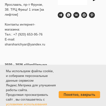
Ярославль, пр-т Фрунзе,
38. ТРЦ Фреш! 1 этаж [за
лифтом]
Контакты интернет-
магазина:
Тел.:
+7 (920) 653-95-76
E-mail:
sharsharichyar@yandex.ru
2020 - 2026 «ШарШарыч»
- Доставка воздушных
Мы используем файлы cookie,
шаров в Ярославле.
и собираем персональные
ИП Глибина Ксения
данные сервисом
Юрьевна
Яндекс.Метрика для улучшения
ИНН 760414438188
работы сайта.
Понятно, закрыть
О
ГРНИП 320762700039451
Продолжая просматривать
сайт , вы соглашаетесь с
условиями использования