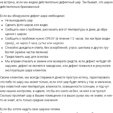
на встре­чу, ес­ли мы ви­дим дей­стви­тель­но де­фек­тный шар. Так бы­ва­ет, что ша­рик
дей­стви­тель­но бра­кован­ный.
Ес­ли вы об­на­ружи­ли де­фект ша­ра не­об­хо­димо:
Не вы­киды­вать шар.
Сде­лать фо­то ша­ров или ви­део.
Со­об­щить нам о проб­ле­ме, рас­ска­зать всё от тем­пе­рату­ры в до­ме, до об­ра­
щения с ша­ром.
Со­об­щить о проб­ле­ме нуж­но СРА­ЗУ (в те­чение 1-2 ча­сов, так как брак ви­ден
сра­зу),
не че­рез 3 ча­са, сут­ки или не­делю
.
Спо­кой­но дож­дать­ся от­ве­та, без ос­кор­бле­ний, уг­роз, шан­та­жа и дру­гих гру­
бос­тей (край­не час­тое яв­ле­ние).
Пре­дос­та­вить шар для ос­мотра.
Мы впра­ве от­ка­зать в за­мене или воз­вра­те средств, ес­ли де­фект не бу­дет об­
на­ружен, де­фект не яв­ля­ет­ся за­вод­ским, или де­фект по­явил­ся в ре­зуль­та­те
экс­плу­ата­ции ша­ра кли­ен­том.
Сво­им кли­ен­там, мы всег­да ста­ра­ем­ся до­нес­ти прос­тую ис­ти­ну, га­ран­ти­ровать
что-ли­бо по ша­ру мы мо­жет толь­ко, ес­ли этот шар бу­дет ле­тать у Нас в ма­гази­не,
при из­вес­тной нам тем­пе­рату­ре, влаж­ности, ос­ве­щен­ности сол­нцем, и под чут­
ким на­шим кон­тро­лем, в иде­але, что бы его ник­то не бил, не мял и не тро­гал!
Сколь­ко про­лета­ет шар в Ва­шем по­меще­нии и в ва­ших ру­ках мы не зна­ем, и ник­
то не зна­ет, есть толь­ко сред­ние зна­чения.
Ес­ли Вы хо­тите на­дуть свои ша­рики ге­ли­ем