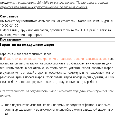
предоплату в размере от 20 - 50% от суммы заказа. (Предоплата это наша
гарантия что заказ не будет отменен после его выполнения)
Самовывоз:
Вы можете осуществить самовывоз из нашего офлайн магазина каждый день с
10:00 - 21:00
г. Ярославль, Фрунзенский район, проспект фрунзе, 38 (ТРЦ Фреш!) 1 этаж за
лифтом, магазин ШарШарыч.
Про гаранитю
Гарантия на воздушные шары
Га­ран­тия и воз­врат ге­ли­евых ша­ров
В
«Пра­ви­лах ис­поль­зо­ва­ния, хра­не­ния и тран­спор­ти­ров­ки ге­ли­евых ша­ров»
мы
пос­та­рались мак­си­маль­но под­робно рас­ска­зать о фак­то­рах, вли­яющих на дли­
тель­ность по­лёта. К со­жале­нию, кон­тро­лиро­вать ус­ло­вия ис­поль­зо­вания ша­ров
в ру­ках кли­ен­та с на­шей сто­роны не­воз­можно, по­это­му мы не пре­дос­тавля­ем га­
ран­тию на вре­мя по­лёта ша­ров. Срок по­лёта ша­ров всег­да ин­ди­виду­ален, мы мо­
жем со­об­щить толь­ко сред­ние зна­чения, по­лучен­ные за го­ды ра­боты.
От­ветс­твен­ность за сох­ранность ша­ра с мо­мен­та пе­реда­чи кли­ен­ту не­сёт сам
кли­ент.
Шар под­ле­жит за­мене толь­ко при на­личии за­вод­ских де­фек­тов. Нап­ри­мер,
ес­ли шар сду­ва­ет­ся и воз­можно наг­лядно об­на­ружить за­вод­ской де­фект ша­
ра.