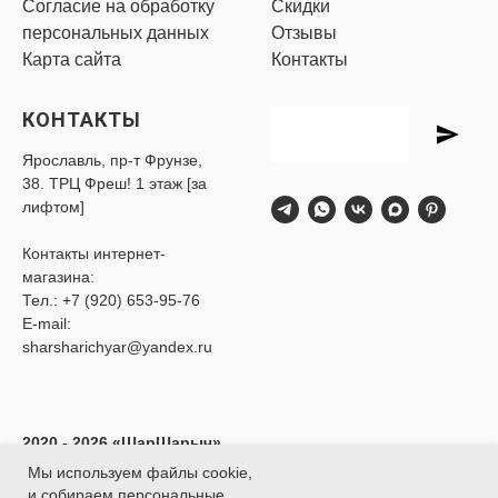
Согласие на обработку
Скидки
персональных данных
Отзывы
Карта сайта
Контакты
КОНТАКТЫ
Ярославль, пр-т Фрунзе,
38. ТРЦ Фреш! 1 этаж [за
лифтом]
Контакты интернет-
магазина:
Тел.:
+7 (920) 653-95-76
E-mail:
sharsharichyar@yandex.ru
2020 - 2026 «ШарШарыч»
- Доставка воздушных
Мы используем файлы cookie,
шаров в Ярославле.
и собираем персональные