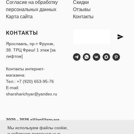
Согласие на обработку
Скидки
персональных данных
Отзывы
Карта сайта
Контакты
КОНТАКТЫ
Ярославль, пр-т Фрунзе,
38. ТРЦ Фреш! 1 этаж [за
лифтом]
Контакты интернет-
магазина:
Тел.:
+7 (920) 653-95-76
E-mail:
sharsharichyar@yandex.ru
2020 - 2026 «ШарШарыч»
- Доставка воздушных
Мы используем файлы cookie,
шаров в Ярославле.
и собираем персональные