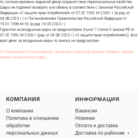
то, сколь­ко вре­мени на­дув­ной де­кор сох­ра­нит свои пер­во­началь­ные свой­ства.
Ша­ры не под­ле­жат воз­вра­ту или об­ме­ну в со­от­ветс­твии с За­коном Рос­сий­ской
Фе­дера­ции «О за­щите прав пот­ре­бите­лей» от 07.02.1992 № 2300–1 (в ред. от
04.08.2023 г.) и Пос­та­нов­ле­ни­ем Пра­витель­ства Рос­сий­ской Фе­дера­ции от
19.01.1998 № 55 (в ред. 16.05.2020 г.)
Га­ран­тия на воз­душные ша­ры не пре­дус­мотре­на (пункт 7 статья 5 за­кона РФ от
07.02.1992 № 2300-1 (ред. от 04.08.2023 г.) «О за­щите прав пот­ре­бите­лей»)). Воз­
врат де­нег за воз­душные ша­ры по за­кону не пре­дус­мотрен.
С «Пра­вила­ми ис­поль­зо­вания, хра­нения и тран­спор­ти­ров­ки ге­ли­евых ша­ров»
мож­но оз­на­комить­ся здесь.
КОМПАНИЯ
ИНФОРМАЦИЯ
О компании
Вакансии
Политика в отношении
Новинки
обработки
Оплата и доставка
персональных данных
Доставка по районам