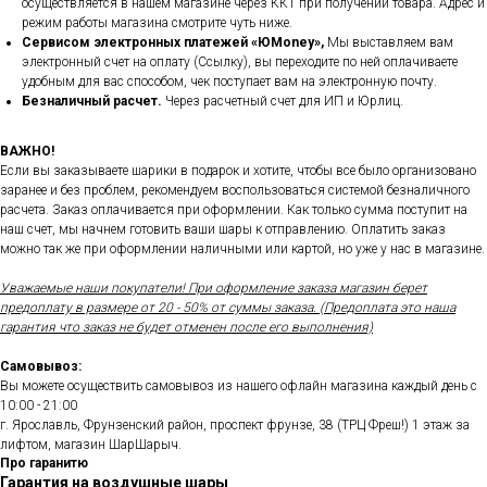
осуществляется в нашем магазине через ККТ при получении товара. Адрес и
режим работы магазина смотрите чуть ниже.
Сервисом электронных платежей
«ЮMoney»,
Мы выставляем вам
электронный счет на оплату (Ссылку), вы переходите по ней оплачиваете
удобным для вас способом, чек поступает вам на электронную почту.
Безналичный расчет.
Через расчетный счет для ИП и Юрлиц.
ВАЖНО!
Если вы заказываете шарики в подарок и хотите, чтобы все было организовано
заранее и без проблем, рекомендуем воспользоваться системой безналичного
расчета. Заказ оплачивается при оформлении. Как только сумма поступит на
наш счет, мы начнем готовить ваши шары к отправлению. Оплатить заказ
можно так же при оформлении наличными или картой, но уже у нас в магазине.
Уважаемые наши покупатели! При оформление заказа магазин берет
предоплату в размере от 20 - 50% от суммы заказа. (Предоплата это наша
гарантия что заказ не будет отменен после его выполнения)
Самовывоз:
Вы можете осуществить самовывоз из нашего офлайн магазина каждый день с
10:00 - 21:00
г. Ярославль, Фрунзенский район, проспект фрунзе, 38 (ТРЦ Фреш!) 1 этаж за
лифтом, магазин ШарШарыч.
Про гаранитю
Гарантия на воздушные шары