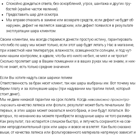
Спо­кой­но дож­дать­ся от­ве­та, без ос­кор­бле­ний, уг­роз, шан­та­жа и дру­гих гру­
бос­тей (край­не час­тое яв­ле­ние).
Пре­дос­та­вить шар для ос­мотра.
Мы впра­ве от­ка­зать в за­мене или воз­вра­те средств, ес­ли де­фект не бу­дет об­
на­ружен, де­фект не яв­ля­ет­ся за­вод­ским, или де­фект по­явил­ся в ре­зуль­та­те
экс­плу­ата­ции ша­ра кли­ен­том.
Сво­им кли­ен­там, мы всег­да ста­ра­ем­ся до­нес­ти прос­тую ис­ти­ну, га­ран­ти­ровать
что-ли­бо по ша­ру мы мо­жет толь­ко, ес­ли этот шар бу­дет ле­тать у Нас в ма­гази­не,
при из­вес­тной нам тем­пе­рату­ре, влаж­ности, ос­ве­щен­ности сол­нцем, и под чут­
ким на­шим кон­тро­лем, в иде­але, что бы его ник­то не бил, не мял и не тро­гал!
Сколь­ко про­лета­ет шар в Ва­шем по­меще­нии и в ва­ших ру­ках мы не зна­ем, и ник­
то не зна­ет, есть толь­ко сред­ние зна­чения.
Ес­ли Вы хо­тите на­дуть свои ша­рики ге­ли­ем
От­ветс­твен­ность за брак не­сет кли­ент, так как ша­ры выб­ра­ны им. Вот по­чему мы
бе­рем пла­ту и за лоп­нувшие ша­ры (при на­дува­нии мы тра­тим ге­лий, ко­торый
сто­ит де­нег);
Мы не да­ем ни­какой га­ран­тии на срок по­лета. Ког­да
не­воз­можно про­кон­тро­
лиро­вать
ка­чес­тво ла­тек­са или фоль­ги, ре­зуль­тат мо­жет быть пе­чаль­ным. Во-
пер­вых, в этих ша­рах мо­жет ока­зать­ся мно­го бра­ка, и они бу­дут ло­пать­ся. Во-
вто­рых, по нез­на­нию вы мо­жете при­об­рести воз­душные ша­ры не то­го раз­ме­ра.
Как ре­зуль­тат, газ ис­па­рит­ся слиш­ком быс­тро, и ле­тучесть сох­ра­нит­ся на сов­
сем неп­ро­дол­жи­тель­ный срок или ша­ры и вов­се не взле­тят. Как бы­ло ска­зано
вы­ше, от ка­чес­тва ла­тек­са или фоль­ги­рован­но­го ма­тери­ала нап­ря­мую за­висит и