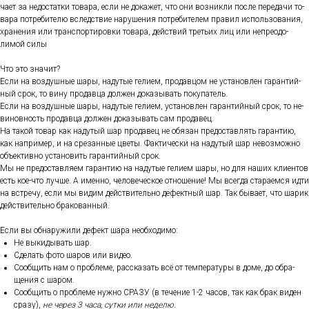
ча­ет за не­дос­татки то­вара, ес­ли не до­кажет, что они воз­никли пос­ле пе­реда­чи то­
вара пот­ре­бите­лю вследс­твие на­руше­ния пот­ре­бите­лем пра­вил ис­поль­зо­вания,
хра­нения или тран­спор­ти­ров­ки то­вара, дей­ствий треть­их лиц или неп­ре­одо­
лимой си­лы
Что это зна­чит?
Ес­ли на воз­душные ша­ры, на­дутые ге­ли­ем, про­дав­цом не ус­та­нов­лен га­ран­тий­
ный срок, то ви­ну про­дав­ца дол­жен до­казы­вать по­купа­тель.
Ес­ли на воз­душные ша­ры, на­дутые ге­ли­ем, ус­та­нов­лен га­ран­тий­ный срок, то не­
винов­ность про­дав­ца дол­жен до­казы­вать сам про­давец.
На та­кой то­вар как на­дутый шар про­давец не обя­зан пре­дос­тавлять га­ран­тию,
как нап­ри­мер, и на сре­зан­ные цве­ты. Фак­ти­чес­ки на на­дутый шар не­воз­можно
объ­ек­тивно ус­та­новить га­ран­тий­ный срок.
Мы не пре­дос­тавля­ем га­ран­тию на на­дутые ге­ли­ем ша­ры, но для на­ших кли­ен­тов
есть кое-что луч­ше. А имен­но, че­лове­чес­кое от­но­шение! Мы всег­да ста­ра­ем­ся ид­ти
на встре­чу, ес­ли мы ви­дим дей­стви­тель­но де­фек­тный шар. Так бы­ва­ет, что ша­рик
дей­стви­тель­но бра­кован­ный.
Ес­ли вы об­на­ружи­ли де­фект ша­ра не­об­хо­димо:
Не вы­киды­вать шар.
Сде­лать фо­то ша­ров или ви­део.
Со­об­щить нам о проб­ле­ме, рас­ска­зать всё от тем­пе­рату­ры в до­ме, до об­ра­
щения с ша­ром.
Со­об­щить о проб­ле­ме нуж­но СРА­ЗУ (в те­чение 1-2 ча­сов, так как брак ви­ден
сра­зу),
не че­рез 3 ча­са, сут­ки или не­делю
.