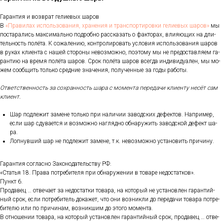
Га­ран­тия и воз­врат ге­ли­евых ша­ров
В
«Пра­ви­лах ис­поль­зо­ва­ния, хра­не­ния и тран­спор­ти­ров­ки ге­ли­евых ша­ров»
мы
пос­та­рались мак­си­маль­но под­робно рас­ска­зать о фак­то­рах, вли­яющих на дли­
тель­ность по­лёта. К со­жале­нию, кон­тро­лиро­вать ус­ло­вия ис­поль­зо­вания ша­ров
в ру­ках кли­ен­та с на­шей сто­роны не­воз­можно, по­это­му мы не пре­дос­тавля­ем га­
ран­тию на вре­мя по­лёта ша­ров. Срок по­лёта ша­ров всег­да ин­ди­виду­ален, мы мо­
жем со­об­щить толь­ко сред­ние зна­чения, по­лучен­ные за го­ды ра­боты.
От­ветс­твен­ность за сох­ранность ша­ра с мо­мен­та пе­реда­чи кли­ен­ту не­сёт сам
кли­ент.
Шар под­ле­жит за­мене толь­ко при на­личии за­вод­ских де­фек­тов. Нап­ри­мер,
ес­ли шар сду­ва­ет­ся и воз­можно наг­лядно об­на­ружить за­вод­ской де­фект ша­
ра.
Лоп­нувший шар не под­ле­жит за­мене, т.к. не­воз­можно ус­та­новить при­чину.
Га­ран­тия сог­ласно За­коно­датель­ству РФ.
«Статья 18. Пра­ва пот­ре­бите­ля при об­на­руже­нии в то­варе не­дос­татков».
Пункт 6.
Про­давец … от­ве­ча­ет за не­дос­татки то­вара, на ко­торый не ус­та­нов­лен га­ран­тий­
ный срок, ес­ли пот­ре­битель до­кажет, что они воз­никли до пе­реда­чи то­вара пот­ре­
бите­лю или по при­чинам, воз­никшим до это­го мо­мен­та.
В от­но­шении то­вара, на ко­торый ус­та­нов­лен га­ран­тий­ный срок, про­давец … от­ве­