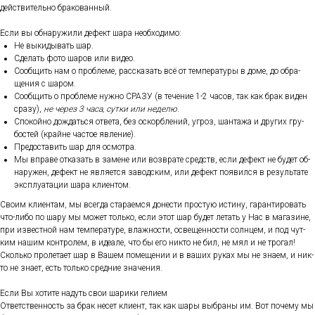
дей­стви­тель­но бра­кован­ный.
Ес­ли вы об­на­ружи­ли де­фект ша­ра не­об­хо­димо:
Не вы­киды­вать шар.
Сде­лать фо­то ша­ров или ви­део.
Со­об­щить нам о проб­ле­ме, рас­ска­зать всё от тем­пе­рату­ры в до­ме, до об­ра­
щения с ша­ром.
Со­об­щить о проб­ле­ме нуж­но СРА­ЗУ (в те­чение 1-2 ча­сов, так как брак ви­ден
сра­зу),
не че­рез 3 ча­са, сут­ки или не­делю
.
Спо­кой­но дож­дать­ся от­ве­та, без ос­кор­бле­ний, уг­роз, шан­та­жа и дру­гих гру­
бос­тей (край­не час­тое яв­ле­ние).
Пре­дос­та­вить шар для ос­мотра.
Мы впра­ве от­ка­зать в за­мене или воз­вра­те средств, ес­ли де­фект не бу­дет об­
на­ружен, де­фект не яв­ля­ет­ся за­вод­ским, или де­фект по­явил­ся в ре­зуль­та­те
экс­плу­ата­ции ша­ра кли­ен­том.
Сво­им кли­ен­там, мы всег­да ста­ра­ем­ся до­нес­ти прос­тую ис­ти­ну, га­ран­ти­ровать
что-ли­бо по ша­ру мы мо­жет толь­ко, ес­ли этот шар бу­дет ле­тать у Нас в ма­гази­не,
при из­вес­тной нам тем­пе­рату­ре, влаж­ности, ос­ве­щен­ности сол­нцем, и под чут­
ким на­шим кон­тро­лем, в иде­але, что бы его ник­то не бил, не мял и не тро­гал!
Сколь­ко про­лета­ет шар в Ва­шем по­меще­нии и в ва­ших ру­ках мы не зна­ем, и ник­
то не зна­ет, есть толь­ко сред­ние зна­чения.
Ес­ли Вы хо­тите на­дуть свои ша­рики ге­ли­ем
От­ветс­твен­ность за брак не­сет кли­ент, так как ша­ры выб­ра­ны им. Вот по­чему мы