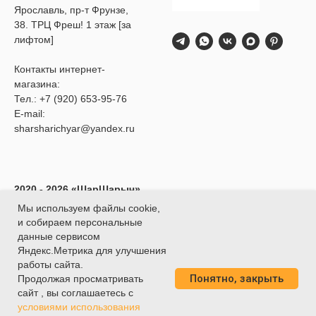
Ярославль, пр-т Фрунзе,
38. ТРЦ Фреш! 1 этаж [за
лифтом]
Контакты интернет-
магазина:
Тел.:
+7 (920) 653-95-76
E-mail:
sharsharichyar@yandex.ru
2020 - 2026 «ШарШарыч»
- Доставка воздушных
Мы используем файлы cookie,
шаров в Ярославле.
и собираем персональные
ИП Глибина Ксения
данные сервисом
Юрьевна
Яндекс.Метрика для улучшения
ИНН 760414438188
работы сайта.
Понятно, закрыть
О
ГРНИП 320762700039451
Продолжая просматривать
сайт , вы соглашаетесь с
условиями использования