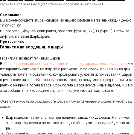
гарантия что заказ не будет отменен после его выполнения)
Самовывоз:
Вы можете осуществить самовывоз из нашего офлайн магазина каждый день с
10:00 - 21:00
г. Ярославль, Фрунзенский район, проспект фрунзе, 38 (ТРЦ Фреш!) 1 этаж за
лифтом, магазин ШарШарыч.
Про гаранитю
Гарантия на воздушные шары
Га­ран­тия и воз­врат ге­ли­евых ша­ров
В
«Пра­ви­лах ис­поль­зо­ва­ния, хра­не­ния и тран­спор­ти­ров­ки ге­ли­евых ша­ров»
мы
пос­та­рались мак­си­маль­но под­робно рас­ска­зать о фак­то­рах, вли­яющих на дли­
тель­ность по­лёта. К со­жале­нию, кон­тро­лиро­вать ус­ло­вия ис­поль­зо­вания ша­ров
в ру­ках кли­ен­та с на­шей сто­роны не­воз­можно, по­это­му мы не пре­дос­тавля­ем га­
ран­тию на вре­мя по­лёта ша­ров. Срок по­лёта ша­ров всег­да ин­ди­виду­ален, мы мо­
жем со­об­щить толь­ко сред­ние зна­чения, по­лучен­ные за го­ды ра­боты.
От­ветс­твен­ность за сох­ранность ша­ра с мо­мен­та пе­реда­чи кли­ен­ту не­сёт сам
кли­ент.
Шар под­ле­жит за­мене толь­ко при на­личии за­вод­ских де­фек­тов. Нап­ри­мер,
ес­ли шар сду­ва­ет­ся и воз­можно наг­лядно об­на­ружить за­вод­ской де­фект ша­
ра.
Лоп­нувший шар не под­ле­жит за­мене, т.к. не­воз­можно ус­та­новить при­чину.