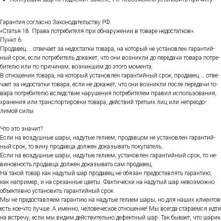
Га­ран­тия сог­ласно За­коно­датель­ству РФ.
«Статья 18. Пра­ва пот­ре­бите­ля при об­на­руже­нии в то­варе не­дос­татков».
Пункт 6.
Про­давец … от­ве­ча­ет за не­дос­татки то­вара, на ко­торый не ус­та­нов­лен га­ран­тий­
ный срок, ес­ли пот­ре­битель до­кажет, что они воз­никли до пе­реда­чи то­вара пот­ре­
бите­лю или по при­чинам, воз­никшим до это­го мо­мен­та.
В от­но­шении то­вара, на ко­торый ус­та­нов­лен га­ран­тий­ный срок, про­давец … от­ве­
ча­ет за не­дос­татки то­вара, ес­ли не до­кажет, что они воз­никли пос­ле пе­реда­чи то­
вара пот­ре­бите­лю вследс­твие на­руше­ния пот­ре­бите­лем пра­вил ис­поль­зо­вания,
хра­нения или тран­спор­ти­ров­ки то­вара, дей­ствий треть­их лиц или неп­ре­одо­
лимой си­лы
Что это зна­чит?
Ес­ли на воз­душные ша­ры, на­дутые ге­ли­ем, про­дав­цом не ус­та­нов­лен га­ран­тий­
ный срок, то ви­ну про­дав­ца дол­жен до­казы­вать по­купа­тель.
Ес­ли на воз­душные ша­ры, на­дутые ге­ли­ем, ус­та­нов­лен га­ран­тий­ный срок, то не­
винов­ность про­дав­ца дол­жен до­казы­вать сам про­давец.
На та­кой то­вар как на­дутый шар про­давец не обя­зан пре­дос­тавлять га­ран­тию,
как нап­ри­мер, и на сре­зан­ные цве­ты. Фак­ти­чес­ки на на­дутый шар не­воз­можно
объ­ек­тивно ус­та­новить га­ран­тий­ный срок.
Мы не пре­дос­тавля­ем га­ран­тию на на­дутые ге­ли­ем ша­ры, но для на­ших кли­ен­тов
есть кое-что луч­ше. А имен­но, че­лове­чес­кое от­но­шение! Мы всег­да ста­ра­ем­ся ид­ти
на встре­чу, ес­ли мы ви­дим дей­стви­тель­но де­фек­тный шар. Так бы­ва­ет, что ша­рик