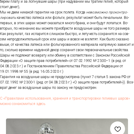
бе­рем пла­ту и за лоп­нувшие ша­ры (при на­дува­нии мы тра­тим ге­лий, ко­торый
сто­ит де­нег);
Мы не да­ем ни­какой га­ран­тии на срок по­лета. Ког­да
не­воз­можно про­кон­тро­
лиро­вать
ка­чес­тво ла­тек­са или фоль­ги, ре­зуль­тат мо­жет быть пе­чаль­ным. Во-
пер­вых, в этих ша­рах мо­жет ока­зать­ся мно­го бра­ка, и они бу­дут ло­пать­ся. Во-
вто­рых, по нез­на­нию вы мо­жете при­об­рести воз­душные ша­ры не то­го раз­ме­ра.
Как ре­зуль­тат, газ ис­па­рит­ся слиш­ком быс­тро, и ле­тучесть сох­ра­нит­ся на сов­
сем неп­ро­дол­жи­тель­ный срок или ша­ры и вов­се не взле­тят. Как бы­ло ска­зано
вы­ше, от ка­чес­тва ла­тек­са или фоль­ги­рован­но­го ма­тери­ала нап­ря­мую за­висит и
то, сколь­ко вре­мени на­дув­ной де­кор сох­ра­нит свои пер­во­началь­ные свой­ства.
Ша­ры не под­ле­жат воз­вра­ту или об­ме­ну в со­от­ветс­твии с За­коном Рос­сий­ской
Фе­дера­ции «О за­щите прав пот­ре­бите­лей» от 07.02.1992 № 2300–1 (в ред. от
04.08.2023 г.) и Пос­та­нов­ле­ни­ем Пра­витель­ства Рос­сий­ской Фе­дера­ции от
19.01.1998 № 55 (в ред. 16.05.2020 г.)
Га­ран­тия на воз­душные ша­ры не пре­дус­мотре­на (пункт 7 статья 5 за­кона РФ от
07.02.1992 № 2300-1 (ред. от 04.08.2023 г.) «О за­щите прав пот­ре­бите­лей»)). Воз­
врат де­нег за воз­душные ша­ры по за­кону не пре­дус­мотрен.
С «Пра­вила­ми ис­поль­зо­вания, хра­нения и тран­спор­ти­ров­ки ге­ли­евых ша­ров»
мож­но оз­на­комить­ся здесь.