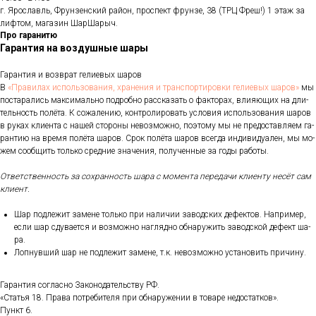
г. Ярославль, Фрунзенский район, проспект фрунзе, 38 (ТРЦ Фреш!) 1 этаж за
лифтом, магазин ШарШарыч.
Про гаранитю
Гарантия на воздушные шары
Га­ран­тия и воз­врат ге­ли­евых ша­ров
В
«Пра­ви­лах ис­поль­зо­ва­ния, хра­не­ния и тран­спор­ти­ров­ки ге­ли­евых ша­ров»
мы
пос­та­рались мак­си­маль­но под­робно рас­ска­зать о фак­то­рах, вли­яющих на дли­
тель­ность по­лёта. К со­жале­нию, кон­тро­лиро­вать ус­ло­вия ис­поль­зо­вания ша­ров
в ру­ках кли­ен­та с на­шей сто­роны не­воз­можно, по­это­му мы не пре­дос­тавля­ем га­
ран­тию на вре­мя по­лёта ша­ров. Срок по­лёта ша­ров всег­да ин­ди­виду­ален, мы мо­
жем со­об­щить толь­ко сред­ние зна­чения, по­лучен­ные за го­ды ра­боты.
От­ветс­твен­ность за сох­ранность ша­ра с мо­мен­та пе­реда­чи кли­ен­ту не­сёт сам
кли­ент.
Шар под­ле­жит за­мене толь­ко при на­личии за­вод­ских де­фек­тов. Нап­ри­мер,
ес­ли шар сду­ва­ет­ся и воз­можно наг­лядно об­на­ружить за­вод­ской де­фект ша­
ра.
Лоп­нувший шар не под­ле­жит за­мене, т.к. не­воз­можно ус­та­новить при­чину.
Га­ран­тия сог­ласно За­коно­датель­ству РФ.
«Статья 18. Пра­ва пот­ре­бите­ля при об­на­руже­нии в то­варе не­дос­татков».
Пункт 6.