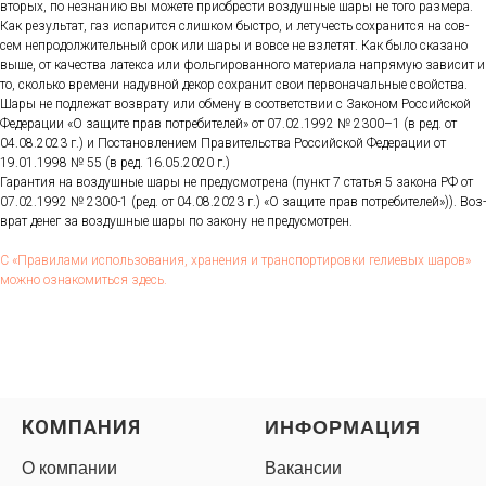
вто­рых, по нез­на­нию вы мо­жете при­об­рести воз­душные ша­ры не то­го раз­ме­ра.
Как ре­зуль­тат, газ ис­па­рит­ся слиш­ком быс­тро, и ле­тучесть сох­ра­нит­ся на сов­
сем неп­ро­дол­жи­тель­ный срок или ша­ры и вов­се не взле­тят. Как бы­ло ска­зано
вы­ше, от ка­чес­тва ла­тек­са или фоль­ги­рован­но­го ма­тери­ала нап­ря­мую за­висит и
то, сколь­ко вре­мени на­дув­ной де­кор сох­ра­нит свои пер­во­началь­ные свой­ства.
Ша­ры не под­ле­жат воз­вра­ту или об­ме­ну в со­от­ветс­твии с За­коном Рос­сий­ской
Фе­дера­ции «О за­щите прав пот­ре­бите­лей» от 07.02.1992 № 2300–1 (в ред. от
04.08.2023 г.) и Пос­та­нов­ле­ни­ем Пра­витель­ства Рос­сий­ской Фе­дера­ции от
19.01.1998 № 55 (в ред. 16.05.2020 г.)
Га­ран­тия на воз­душные ша­ры не пре­дус­мотре­на (пункт 7 статья 5 за­кона РФ от
07.02.1992 № 2300-1 (ред. от 04.08.2023 г.) «О за­щите прав пот­ре­бите­лей»)). Воз­
врат де­нег за воз­душные ша­ры по за­кону не пре­дус­мотрен.
С «Пра­вила­ми ис­поль­зо­вания, хра­нения и тран­спор­ти­ров­ки ге­ли­евых ша­ров»
мож­но оз­на­комить­ся здесь.
КОМПАНИЯ
ИНФОРМАЦИЯ
О компании
Вакансии