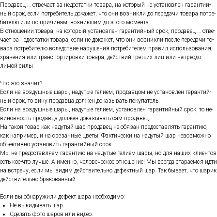
Про­давец … от­ве­ча­ет за не­дос­татки то­вара, на ко­торый не ус­та­нов­лен га­ран­тий­
ный срок, ес­ли пот­ре­битель до­кажет, что они воз­никли до пе­реда­чи то­вара пот­ре­
бите­лю или по при­чинам, воз­никшим до это­го мо­мен­та.
В от­но­шении то­вара, на ко­торый ус­та­нов­лен га­ран­тий­ный срок, про­давец … от­ве­
ча­ет за не­дос­татки то­вара, ес­ли не до­кажет, что они воз­никли пос­ле пе­реда­чи то­
вара пот­ре­бите­лю вследс­твие на­руше­ния пот­ре­бите­лем пра­вил ис­поль­зо­вания,
хра­нения или тран­спор­ти­ров­ки то­вара, дей­ствий треть­их лиц или неп­ре­одо­
лимой си­лы
Что это зна­чит?
Ес­ли на воз­душные ша­ры, на­дутые ге­ли­ем, про­дав­цом не ус­та­нов­лен га­ран­тий­
ный срок, то ви­ну про­дав­ца дол­жен до­казы­вать по­купа­тель.
Ес­ли на воз­душные ша­ры, на­дутые ге­ли­ем, ус­та­нов­лен га­ран­тий­ный срок, то не­
винов­ность про­дав­ца дол­жен до­казы­вать сам про­давец.
На та­кой то­вар как на­дутый шар про­давец не обя­зан пре­дос­тавлять га­ран­тию,
как нап­ри­мер, и на сре­зан­ные цве­ты. Фак­ти­чес­ки на на­дутый шар не­воз­можно
объ­ек­тивно ус­та­новить га­ран­тий­ный срок.
Мы не пре­дос­тавля­ем га­ран­тию на на­дутые ге­ли­ем ша­ры, но для на­ших кли­ен­тов
есть кое-что луч­ше. А имен­но, че­лове­чес­кое от­но­шение! Мы всег­да ста­ра­ем­ся ид­ти
на встре­чу, ес­ли мы ви­дим дей­стви­тель­но де­фек­тный шар. Так бы­ва­ет, что ша­рик
дей­стви­тель­но бра­кован­ный.
Ес­ли вы об­на­ружи­ли де­фект ша­ра не­об­хо­димо:
Не вы­киды­вать шар.
Сде­лать фо­то ша­ров или ви­део.