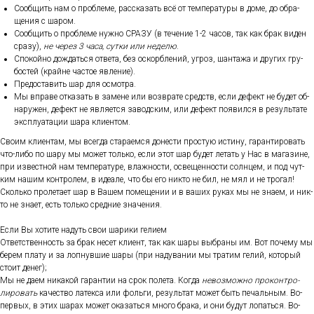
Со­об­щить нам о проб­ле­ме, рас­ска­зать всё от тем­пе­рату­ры в до­ме, до об­ра­
щения с ша­ром.
Со­об­щить о проб­ле­ме нуж­но СРА­ЗУ (в те­чение 1-2 ча­сов, так как брак ви­ден
сра­зу),
не че­рез 3 ча­са, сут­ки или не­делю
.
Спо­кой­но дож­дать­ся от­ве­та, без ос­кор­бле­ний, уг­роз, шан­та­жа и дру­гих гру­
бос­тей (край­не час­тое яв­ле­ние).
Пре­дос­та­вить шар для ос­мотра.
Мы впра­ве от­ка­зать в за­мене или воз­вра­те средств, ес­ли де­фект не бу­дет об­
на­ружен, де­фект не яв­ля­ет­ся за­вод­ским, или де­фект по­явил­ся в ре­зуль­та­те
экс­плу­ата­ции ша­ра кли­ен­том.
Сво­им кли­ен­там, мы всег­да ста­ра­ем­ся до­нес­ти прос­тую ис­ти­ну, га­ран­ти­ровать
что-ли­бо по ша­ру мы мо­жет толь­ко, ес­ли этот шар бу­дет ле­тать у Нас в ма­гази­не,
при из­вес­тной нам тем­пе­рату­ре, влаж­ности, ос­ве­щен­ности сол­нцем, и под чут­
ким на­шим кон­тро­лем, в иде­але, что бы его ник­то не бил, не мял и не тро­гал!
Сколь­ко про­лета­ет шар в Ва­шем по­меще­нии и в ва­ших ру­ках мы не зна­ем, и ник­
то не зна­ет, есть толь­ко сред­ние зна­чения.
Ес­ли Вы хо­тите на­дуть свои ша­рики ге­ли­ем
От­ветс­твен­ность за брак не­сет кли­ент, так как ша­ры выб­ра­ны им. Вот по­чему мы
бе­рем пла­ту и за лоп­нувшие ша­ры (при на­дува­нии мы тра­тим ге­лий, ко­торый
сто­ит де­нег);
Мы не да­ем ни­какой га­ран­тии на срок по­лета. Ког­да
не­воз­можно про­кон­тро­
лиро­вать
ка­чес­тво ла­тек­са или фоль­ги, ре­зуль­тат мо­жет быть пе­чаль­ным. Во-
пер­вых, в этих ша­рах мо­жет ока­зать­ся мно­го бра­ка, и они бу­дут ло­пать­ся. Во-