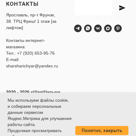
КОНТАКТЫ
Ярославль, пр-т Фрунзе,
38. ТРЦ Фреш! 1 этаж [за
лифтом]
Контакты интернет-
магазина:
Тел.:
+7 (920) 653-95-76
E-mail:
sharsharichyar@yandex.ru
2020 - 2026 «ШарШарыч»
- Доставка воздушных
Мы используем файлы cookie,
шаров в Ярославле.
и собираем персональные
ИП Глибина Ксения
данные сервисом
Юрьевна
Яндекс.Метрика для улучшения
ИНН 760414438188
работы сайта.
Понятно, закрыть
О
ГРНИП 320762700039451
Продолжая просматривать