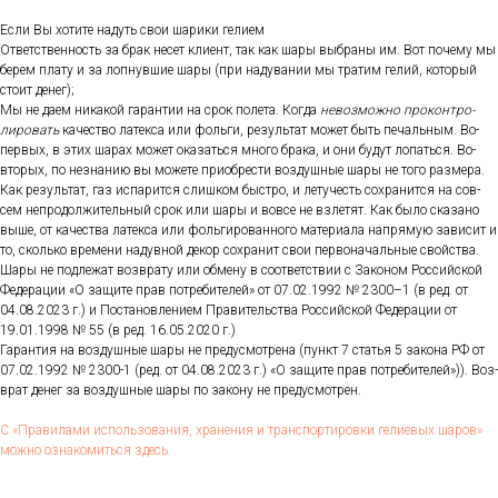
Ес­ли Вы хо­тите на­дуть свои ша­рики ге­ли­ем
От­ветс­твен­ность за брак не­сет кли­ент, так как ша­ры выб­ра­ны им. Вот по­чему мы
бе­рем пла­ту и за лоп­нувшие ша­ры (при на­дува­нии мы тра­тим ге­лий, ко­торый
сто­ит де­нег);
Мы не да­ем ни­какой га­ран­тии на срок по­лета. Ког­да
не­воз­можно про­кон­тро­
лиро­вать
ка­чес­тво ла­тек­са или фоль­ги, ре­зуль­тат мо­жет быть пе­чаль­ным. Во-
пер­вых, в этих ша­рах мо­жет ока­зать­ся мно­го бра­ка, и они бу­дут ло­пать­ся. Во-
вто­рых, по нез­на­нию вы мо­жете при­об­рести воз­душные ша­ры не то­го раз­ме­ра.
Как ре­зуль­тат, газ ис­па­рит­ся слиш­ком быс­тро, и ле­тучесть сох­ра­нит­ся на сов­
сем неп­ро­дол­жи­тель­ный срок или ша­ры и вов­се не взле­тят. Как бы­ло ска­зано
вы­ше, от ка­чес­тва ла­тек­са или фоль­ги­рован­но­го ма­тери­ала нап­ря­мую за­висит и
то, сколь­ко вре­мени на­дув­ной де­кор сох­ра­нит свои пер­во­началь­ные свой­ства.
Ша­ры не под­ле­жат воз­вра­ту или об­ме­ну в со­от­ветс­твии с За­коном Рос­сий­ской
Фе­дера­ции «О за­щите прав пот­ре­бите­лей» от 07.02.1992 № 2300–1 (в ред. от
04.08.2023 г.) и Пос­та­нов­ле­ни­ем Пра­витель­ства Рос­сий­ской Фе­дера­ции от
19.01.1998 № 55 (в ред. 16.05.2020 г.)
Га­ран­тия на воз­душные ша­ры не пре­дус­мотре­на (пункт 7 статья 5 за­кона РФ от
07.02.1992 № 2300-1 (ред. от 04.08.2023 г.) «О за­щите прав пот­ре­бите­лей»)). Воз­
врат де­нег за воз­душные ша­ры по за­кону не пре­дус­мотрен.
С «Пра­вила­ми ис­поль­зо­вания, хра­нения и тран­спор­ти­ров­ки ге­ли­евых ша­ров»
мож­но оз­на­комить­ся здесь.