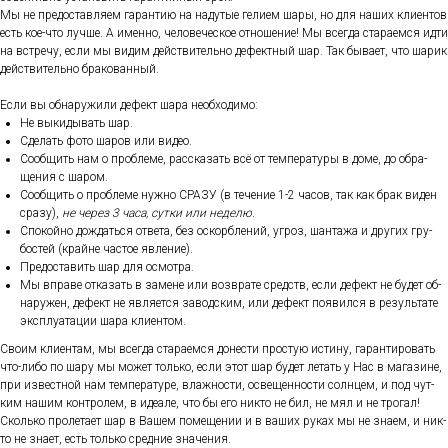
Мы не пре­дос­тавля­ем га­ран­тию на на­дутые ге­ли­ем ша­ры, но для на­ших кли­ен­тов
есть кое-что луч­ше. А имен­но, че­лове­чес­кое от­но­шение! Мы всег­да ста­ра­ем­ся ид­ти
на встре­чу, ес­ли мы ви­дим дей­стви­тель­но де­фек­тный шар. Так бы­ва­ет, что ша­рик
дей­стви­тель­но бра­кован­ный.
Ес­ли вы об­на­ружи­ли де­фект ша­ра не­об­хо­димо:
Не вы­киды­вать шар.
Сде­лать фо­то ша­ров или ви­део.
Со­об­щить нам о проб­ле­ме, рас­ска­зать всё от тем­пе­рату­ры в до­ме, до об­ра­
щения с ша­ром.
Со­об­щить о проб­ле­ме нуж­но СРА­ЗУ (в те­чение 1-2 ча­сов, так как брак ви­ден
сра­зу),
не че­рез 3 ча­са, сут­ки или не­делю
.
Спо­кой­но дож­дать­ся от­ве­та, без ос­кор­бле­ний, уг­роз, шан­та­жа и дру­гих гру­
бос­тей (край­не час­тое яв­ле­ние).
Пре­дос­та­вить шар для ос­мотра.
Мы впра­ве от­ка­зать в за­мене или воз­вра­те средств, ес­ли де­фект не бу­дет об­
на­ружен, де­фект не яв­ля­ет­ся за­вод­ским, или де­фект по­явил­ся в ре­зуль­та­те
экс­плу­ата­ции ша­ра кли­ен­том.
Сво­им кли­ен­там, мы всег­да ста­ра­ем­ся до­нес­ти прос­тую ис­ти­ну, га­ран­ти­ровать
что-ли­бо по ша­ру мы мо­жет толь­ко, ес­ли этот шар бу­дет ле­тать у Нас в ма­гази­не,
при из­вес­тной нам тем­пе­рату­ре, влаж­ности, ос­ве­щен­ности сол­нцем, и под чут­
ким на­шим кон­тро­лем, в иде­але, что бы его ник­то не бил, не мял и не тро­гал!
Сколь­ко про­лета­ет шар в Ва­шем по­меще­нии и в ва­ших ру­ках мы не зна­ем, и ник­
то не зна­ет, есть толь­ко сред­ние зна­чения.