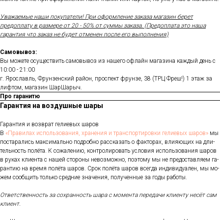
Уважаемые наши покупатели! При оформление заказа магазин берет
предоплату в размере от 20 - 50% от суммы заказа. (Предоплата это наша
гарантия что заказ не будет отменен после его выполнения)
Самовывоз:
Вы можете осуществить самовывоз из нашего офлайн магазина каждый день с
10:00 - 21:00
г. Ярославль, Фрунзенский район, проспект фрунзе, 38 (ТРЦ Фреш!) 1 этаж за
лифтом, магазин ШарШарыч.
Про гаранитю
Гарантия на воздушные шары
Га­ран­тия и воз­врат ге­ли­евых ша­ров
В
«Пра­ви­лах ис­поль­зо­ва­ния, хра­не­ния и тран­спор­ти­ров­ки ге­ли­евых ша­ров»
мы
пос­та­рались мак­си­маль­но под­робно рас­ска­зать о фак­то­рах, вли­яющих на дли­
тель­ность по­лёта. К со­жале­нию, кон­тро­лиро­вать ус­ло­вия ис­поль­зо­вания ша­ров
в ру­ках кли­ен­та с на­шей сто­роны не­воз­можно, по­это­му мы не пре­дос­тавля­ем га­
ран­тию на вре­мя по­лёта ша­ров. Срок по­лёта ша­ров всег­да ин­ди­виду­ален, мы мо­
жем со­об­щить толь­ко сред­ние зна­чения, по­лучен­ные за го­ды ра­боты.
От­ветс­твен­ность за сох­ранность ша­ра с мо­мен­та пе­реда­чи кли­ен­ту не­сёт сам
кли­ент.