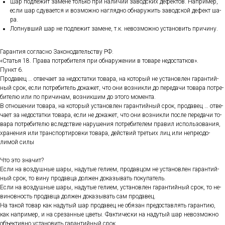
Шар под­ле­жит за­мене толь­ко при на­личии за­вод­ских де­фек­тов. Нап­ри­мер,
ес­ли шар сду­ва­ет­ся и воз­можно наг­лядно об­на­ружить за­вод­ской де­фект ша­
ра.
Лоп­нувший шар не под­ле­жит за­мене, т.к. не­воз­можно ус­та­новить при­чину.
Га­ран­тия сог­ласно За­коно­датель­ству РФ.
«Статья 18. Пра­ва пот­ре­бите­ля при об­на­руже­нии в то­варе не­дос­татков».
Пункт 6.
Про­давец … от­ве­ча­ет за не­дос­татки то­вара, на ко­торый не ус­та­нов­лен га­ран­тий­
ный срок, ес­ли пот­ре­битель до­кажет, что они воз­никли до пе­реда­чи то­вара пот­ре­
бите­лю или по при­чинам, воз­никшим до это­го мо­мен­та.
В от­но­шении то­вара, на ко­торый ус­та­нов­лен га­ран­тий­ный срок, про­давец … от­ве­
ча­ет за не­дос­татки то­вара, ес­ли не до­кажет, что они воз­никли пос­ле пе­реда­чи то­
вара пот­ре­бите­лю вследс­твие на­руше­ния пот­ре­бите­лем пра­вил ис­поль­зо­вания,
хра­нения или тран­спор­ти­ров­ки то­вара, дей­ствий треть­их лиц или неп­ре­одо­
лимой си­лы
Что это зна­чит?
Ес­ли на воз­душные ша­ры, на­дутые ге­ли­ем, про­дав­цом не ус­та­нов­лен га­ран­тий­
ный срок, то ви­ну про­дав­ца дол­жен до­казы­вать по­купа­тель.
Ес­ли на воз­душные ша­ры, на­дутые ге­ли­ем, ус­та­нов­лен га­ран­тий­ный срок, то не­
винов­ность про­дав­ца дол­жен до­казы­вать сам про­давец.
На та­кой то­вар как на­дутый шар про­давец не обя­зан пре­дос­тавлять га­ран­тию,
как нап­ри­мер, и на сре­зан­ные цве­ты. Фак­ти­чес­ки на на­дутый шар не­воз­можно
объ­ек­тивно ус­та­новить га­ран­тий­ный срок.