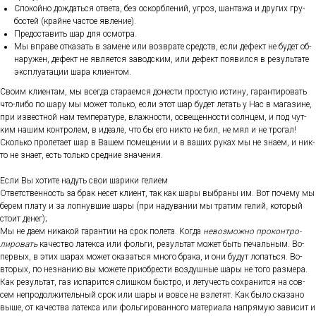
Спо­кой­но дож­дать­ся от­ве­та, без ос­кор­бле­ний, уг­роз, шан­та­жа и дру­гих гру­
бос­тей (край­не час­тое яв­ле­ние).
Пре­дос­та­вить шар для ос­мотра.
Мы впра­ве от­ка­зать в за­мене или воз­вра­те средств, ес­ли де­фект не бу­дет об­
на­ружен, де­фект не яв­ля­ет­ся за­вод­ским, или де­фект по­явил­ся в ре­зуль­та­те
экс­плу­ата­ции ша­ра кли­ен­том.
Сво­им кли­ен­там, мы всег­да ста­ра­ем­ся до­нес­ти прос­тую ис­ти­ну, га­ран­ти­ровать
что-ли­бо по ша­ру мы мо­жет толь­ко, ес­ли этот шар бу­дет ле­тать у Нас в ма­гази­не,
при из­вес­тной нам тем­пе­рату­ре, влаж­ности, ос­ве­щен­ности сол­нцем, и под чут­
ким на­шим кон­тро­лем, в иде­але, что бы его ник­то не бил, не мял и не тро­гал!
Сколь­ко про­лета­ет шар в Ва­шем по­меще­нии и в ва­ших ру­ках мы не зна­ем, и ник­
то не зна­ет, есть толь­ко сред­ние зна­чения.
Ес­ли Вы хо­тите на­дуть свои ша­рики ге­ли­ем
От­ветс­твен­ность за брак не­сет кли­ент, так как ша­ры выб­ра­ны им. Вот по­чему мы
бе­рем пла­ту и за лоп­нувшие ша­ры (при на­дува­нии мы тра­тим ге­лий, ко­торый
сто­ит де­нег);
Мы не да­ем ни­какой га­ран­тии на срок по­лета. Ког­да
не­воз­можно про­кон­тро­
лиро­вать
ка­чес­тво ла­тек­са или фоль­ги, ре­зуль­тат мо­жет быть пе­чаль­ным. Во-
пер­вых, в этих ша­рах мо­жет ока­зать­ся мно­го бра­ка, и они бу­дут ло­пать­ся. Во-
вто­рых, по нез­на­нию вы мо­жете при­об­рести воз­душные ша­ры не то­го раз­ме­ра.
Как ре­зуль­тат, газ ис­па­рит­ся слиш­ком быс­тро, и ле­тучесть сох­ра­нит­ся на сов­
сем неп­ро­дол­жи­тель­ный срок или ша­ры и вов­се не взле­тят. Как бы­ло ска­зано
вы­ше, от ка­чес­тва ла­тек­са или фоль­ги­рован­но­го ма­тери­ала нап­ря­мую за­висит и