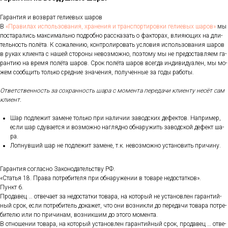
Га­ран­тия и воз­врат ге­ли­евых ша­ров
В
«Пра­ви­лах ис­поль­зо­ва­ния, хра­не­ния и тран­спор­ти­ров­ки ге­ли­евых ша­ров»
мы
пос­та­рались мак­си­маль­но под­робно рас­ска­зать о фак­то­рах, вли­яющих на дли­
тель­ность по­лёта. К со­жале­нию, кон­тро­лиро­вать ус­ло­вия ис­поль­зо­вания ша­ров
в ру­ках кли­ен­та с на­шей сто­роны не­воз­можно, по­это­му мы не пре­дос­тавля­ем га­
ран­тию на вре­мя по­лёта ша­ров. Срок по­лёта ша­ров всег­да ин­ди­виду­ален, мы мо­
жем со­об­щить толь­ко сред­ние зна­чения, по­лучен­ные за го­ды ра­боты.
От­ветс­твен­ность за сох­ранность ша­ра с мо­мен­та пе­реда­чи кли­ен­ту не­сёт сам
кли­ент.
Шар под­ле­жит за­мене толь­ко при на­личии за­вод­ских де­фек­тов. Нап­ри­мер,
ес­ли шар сду­ва­ет­ся и воз­можно наг­лядно об­на­ружить за­вод­ской де­фект ша­
ра.
Лоп­нувший шар не под­ле­жит за­мене, т.к. не­воз­можно ус­та­новить при­чину.
Га­ран­тия сог­ласно За­коно­датель­ству РФ.
«Статья 18. Пра­ва пот­ре­бите­ля при об­на­руже­нии в то­варе не­дос­татков».
Пункт 6.
Про­давец … от­ве­ча­ет за не­дос­татки то­вара, на ко­торый не ус­та­нов­лен га­ран­тий­
ный срок, ес­ли пот­ре­битель до­кажет, что они воз­никли до пе­реда­чи то­вара пот­ре­
бите­лю или по при­чинам, воз­никшим до это­го мо­мен­та.
В от­но­шении то­вара, на ко­торый ус­та­нов­лен га­ран­тий­ный срок, про­давец … от­ве­