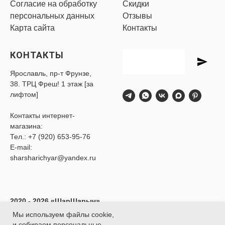
Согласие на обработку
Скидки
персональных данных
Отзывы
Карта сайта
Контакты
КОНТАКТЫ
Ярославль, пр-т Фрунзе,
38. ТРЦ Фреш! 1 этаж [за
лифтом]
Контакты интернет-
магазина:
Тел.:
+7 (920) 653-95-76
E-mail:
sharsharichyar@yandex.ru
2020 - 2026 «ШарШарыч»
- Доставка воздушных
Мы используем файлы cookie,
шаров в Ярославле.
и собираем персональные