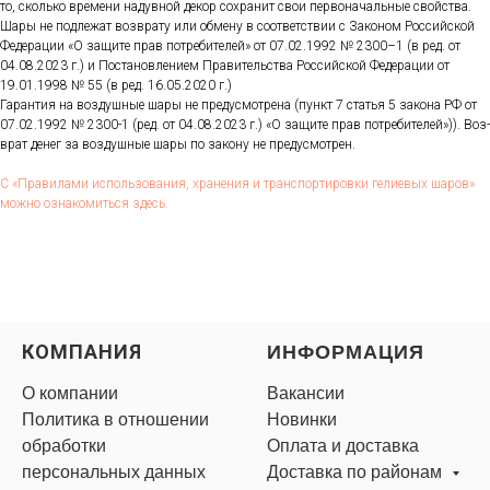
то, сколь­ко вре­мени на­дув­ной де­кор сох­ра­нит свои пер­во­началь­ные свой­ства.
Ша­ры не под­ле­жат воз­вра­ту или об­ме­ну в со­от­ветс­твии с За­коном Рос­сий­ской
Фе­дера­ции «О за­щите прав пот­ре­бите­лей» от 07.02.1992 № 2300–1 (в ред. от
04.08.2023 г.) и Пос­та­нов­ле­ни­ем Пра­витель­ства Рос­сий­ской Фе­дера­ции от
19.01.1998 № 55 (в ред. 16.05.2020 г.)
Га­ран­тия на воз­душные ша­ры не пре­дус­мотре­на (пункт 7 статья 5 за­кона РФ от
07.02.1992 № 2300-1 (ред. от 04.08.2023 г.) «О за­щите прав пот­ре­бите­лей»)). Воз­
врат де­нег за воз­душные ша­ры по за­кону не пре­дус­мотрен.
С «Пра­вила­ми ис­поль­зо­вания, хра­нения и тран­спор­ти­ров­ки ге­ли­евых ша­ров»
мож­но оз­на­комить­ся здесь.
КОМПАНИЯ
ИНФОРМАЦИЯ
О компании
Вакансии
Политика в отношении
Новинки
обработки
Оплата и доставка
персональных данных
Доставка по районам