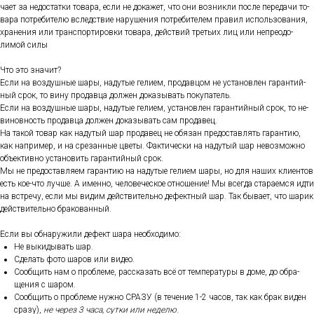
ча­ет за не­дос­татки то­вара, ес­ли не до­кажет, что они воз­никли пос­ле пе­реда­чи то­
вара пот­ре­бите­лю вследс­твие на­руше­ния пот­ре­бите­лем пра­вил ис­поль­зо­вания,
хра­нения или тран­спор­ти­ров­ки то­вара, дей­ствий треть­их лиц или неп­ре­одо­
лимой си­лы
Что это зна­чит?
Ес­ли на воз­душные ша­ры, на­дутые ге­ли­ем, про­дав­цом не ус­та­нов­лен га­ран­тий­
ный срок, то ви­ну про­дав­ца дол­жен до­казы­вать по­купа­тель.
Ес­ли на воз­душные ша­ры, на­дутые ге­ли­ем, ус­та­нов­лен га­ран­тий­ный срок, то не­
винов­ность про­дав­ца дол­жен до­казы­вать сам про­давец.
На та­кой то­вар как на­дутый шар про­давец не обя­зан пре­дос­тавлять га­ран­тию,
как нап­ри­мер, и на сре­зан­ные цве­ты. Фак­ти­чес­ки на на­дутый шар не­воз­можно
объ­ек­тивно ус­та­новить га­ран­тий­ный срок.
Мы не пре­дос­тавля­ем га­ран­тию на на­дутые ге­ли­ем ша­ры, но для на­ших кли­ен­тов
есть кое-что луч­ше. А имен­но, че­лове­чес­кое от­но­шение! Мы всег­да ста­ра­ем­ся ид­ти
на встре­чу, ес­ли мы ви­дим дей­стви­тель­но де­фек­тный шар. Так бы­ва­ет, что ша­рик
дей­стви­тель­но бра­кован­ный.
Ес­ли вы об­на­ружи­ли де­фект ша­ра не­об­хо­димо:
Не вы­киды­вать шар.
Сде­лать фо­то ша­ров или ви­део.
Со­об­щить нам о проб­ле­ме, рас­ска­зать всё от тем­пе­рату­ры в до­ме, до об­ра­
щения с ша­ром.
Со­об­щить о проб­ле­ме нуж­но СРА­ЗУ (в те­чение 1-2 ча­сов, так как брак ви­ден
сра­зу),
не че­рез 3 ча­са, сут­ки или не­делю
.