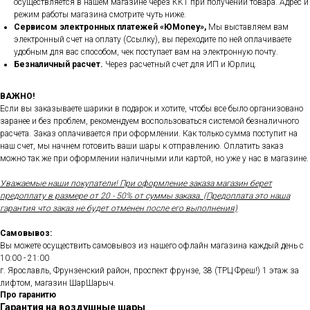
осуществляется в нашем магазине через ККТ при получении товара. Адрес и
режим работы магазина смотрите чуть ниже.
Сервисом электронных платежей
«ЮMoney»,
Мы выставляем вам
электронный счет на оплату (Ссылку), вы переходите по ней оплачиваете
удобным для вас способом, чек поступает вам на электронную почту.
Безналичный расчет.
Через расчетный счет для ИП и Юрлиц.
ВАЖНО!
Если вы заказываете шарики в подарок и хотите, чтобы все было организовано
заранее и без проблем, рекомендуем воспользоваться системой безналичного
расчета. Заказ оплачивается при оформлении. Как только сумма поступит на
наш счет, мы начнем готовить ваши шары к отправлению. Оплатить заказ
можно так же при оформлении наличными или картой, но уже у нас в магазине.
Уважаемые наши покупатели! При оформление заказа магазин берет
предоплату в размере от 20 - 50% от суммы заказа. (Предоплата это наша
гарантия что заказ не будет отменен после его выполнения)
Самовывоз:
Вы можете осуществить самовывоз из нашего офлайн магазина каждый день с
10:00 - 21:00
г. Ярославль, Фрунзенский район, проспект фрунзе, 38 (ТРЦ Фреш!) 1 этаж за
лифтом, магазин ШарШарыч.
Про гаранитю
Гарантия на воздушные шары